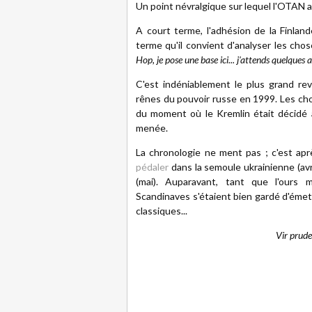
Un point névralgique sur lequel l'OTAN 
A court terme, l'adhésion de la Finlan
terme qu'il convient d'analyser les cho
Hop, je pose une base ici... j'attends quelques an
C'est indéniablement le plus grand reve
rênes du pouvoir russe en 1999. Les cho
du moment où le Kremlin était décidé à 
menée.
La chronologie ne ment pas ; c'est a
pédaler
dans la semoule ukrainienne (avr
(mai). Auparavant, tant que l'ours 
Scandinaves s'étaient bien gardé d'émett
classiques...
Vir prud