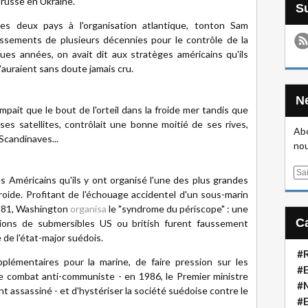
 russe en Ukraine.
es deux pays à l'organisation atlantique, tonton Sam
issements de plusieurs décennies pour le contrôle de la
lques années, on avait dit aux stratèges américains qu'ils
e l'auraient sans doute jamais cru.
mpait que le bout de l'orteil dans la froide mer tandis que
ses satellites, contrôlait une bonne moitié de ses rives,
Abo
 Scandinaves...
nou
E
es Américains qu'ils y ont organisé l'une des plus grandes
m
froide. Profitant de l'échouage accidentel d'un sous-marin
a
1981, Washington
organisa
le "syndrome du périscope" : une
i
sions de submersibles US ou british furent faussement
l
 de l'état-major suédois.
#R
plémentaires pour la marine, de faire pression sur les
#E
 combat anti-communiste - en 1986, le Premier ministre
#
t assassiné - et d'hystériser la société suédoise contre le
#