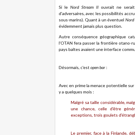
Si le
Nord Stream II
ouvrait ne serait
d'adversaires, avec les possibilités accr
sous-marins). Quant à un éventuel
Nord 
évidemment jamais plus question.
Autre conséquence géographique cata
l'OTAN fera passer la frontière otano-r
pays baltes avaient une interface commune
Désormais, c'est
open bar
:
Avec en prime la menace potentielle su
y a quelques mois :
Malgré sa taille considérable, mal
une chance, celle d'être génér
exceptions, trois goulets d'étrang
Le premier, face à la Finlande, d