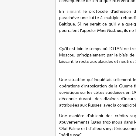
conséquence de l'erratique intervention
En
signant
le protocole d'adhésion d
parachève une lutte à multiple rebond
Baltique. Si, ne serait-ce qu'il y a que
pourraient l'appeler
Mare Nostrum
, ils n
Qu'il est loin le temps où l'OTAN ne tre
Moscou, principalement par le biais de 
laissant le reste aux placides et neutres
Une situation qui inquiétait tellement l
opérations d'intoxication de la Guerre 
soviétique sur les côtes suédoises en 
décennie durant, des dizaines d'incur
attribuées aux Russes, avec la complicité
Une manière d'obtenir des crédits sup
gouvernements jugés trop mous dans le
Olof Palme est d'ailleurs mystérieusemen
"péril russe".