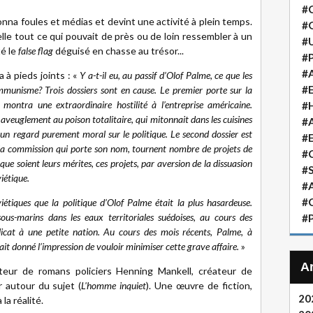
#
nna foules et médias et devint une activité à plein temps.
#
elle tout ce qui pouvait de près ou de loin ressembler à un
#
té le
false flag
déguisé en chasse au trésor...
#P
#A
 à pieds joints :
«
Y a-t-il eu, au passif d’Olof Palme, ce que les
#
mmunisme? Trois dossiers sont en cause. Le premier porte sur la
montra une extraordinaire hostilité à l’entreprise américaine.
#H
aveuglement au poison totalitaire, qui mitonnait dans les cuisines
#A
’un regard purement moral sur le politique. Le second dossier est
#
la commission qui porte son nom, tournent nombre de projets de
#
que soient leurs mérites, ces projets, par aversion de la dissuasion
#S
viétique.
#A
#
viétiques que la politique d’Olof Palme était la plus hasardeuse.
ous-marins dans les eaux territoriales suédoises, au cours des
#P
licat à une petite nation. Au cours des mois récents, Palme, à
vait donné l’impression de vouloir minimiser cette grave affaire.
»
eur de romans policiers Henning Mankell, créateur de
r autour du sujet (
L'homme inquiet
). Une œuvre de fiction,
20
la réalité.