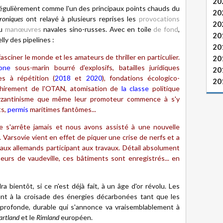
20
 régulièrement comme l'un des principaux points chauds du
20
roniques
ont relayé à plusieurs reprises les
provocations
20
ou
manœuvres
navales sino-russes. Avec en toile
de fond
,
20
lly des pipelines :
20
asciner le monde et les amateurs de thriller en particulier.
20
one
sous-marin bourré d'explosifs, batailles juridiques
20
s à répétition (
2018
et
2020
), fondations écologico-
20
chirement de
l'OTAN
, atomisation de
la classe
politique
yzantinisme que même leur promoteur commence à s'y
ts,
permis
maritimes fantômes...
ne s'arrête jamais et nous avons assisté à une nouvelle
 Varsovie vient en effet de piquer une crise de nerfs et a
ux allemands participant aux travaux. Détail absolument
ateurs de vaudeville, ces bâtiments sont enregistrés... en
a bientôt, si ce n'est déjà fait, à un âge d'or révolu. Les
ent à la croisade des énergies décarbonées tant que les
profonde, durable qui s'annonce va vraisemblablement à
artland
et le
Rimland
européen.