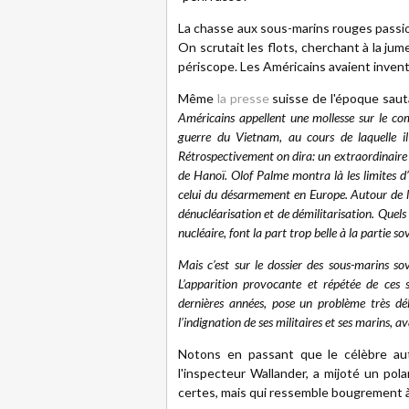
La chasse aux sous-marins rouges passio
On scrutait les flots, cherchant à la jum
périscope. Les Américains avaient inven
Même
la presse
suisse de l'époque sauta
Américains appellent une mollesse sur le co
guerre du Vietnam, au cours de laquelle il 
Rétrospectivement on dira: un extraordinaire 
de Hanoï. Olof Palme montra là les limites d
celui du désarmement en Europe. Autour de 
dénucléarisation et de démilitarisation. Quels 
nucléaire, font la part trop belle à la partie so
Mais c’est sur le dossier des sous-marins so
L’apparition provocante et répétée de ces s
dernières années, pose un problème très dé
l’indignation de ses militaires et ses marins, a
Notons en passant que le célèbre aut
l'inspecteur Wallander, a mijoté un pola
certes, mais qui ressemble bougrement à 