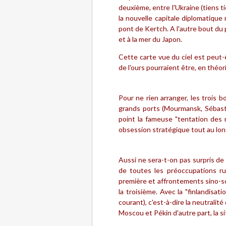
deuxième, entre l'Ukraine (tiens t
la nouvelle capitale diplomatique 
pont de Kertch. A l'autre bout du p
et à la mer du Japon.
Cette carte vue du ciel est peut-ê
de l'ours pourraient être, en théori
Pour ne rien arranger, les trois 
grands ports (Mourmansk, Sébastop
point la fameuse "tentation des
obsession stratégique tout au long 
Aussi ne sera-t-on pas surpris de
de toutes les préoccupations ru
première et affrontements sino-s
la troisième. Avec la "finlandisat
courant), c'est-à-dire la neutralit
Moscou et Pékin d'autre part, la si