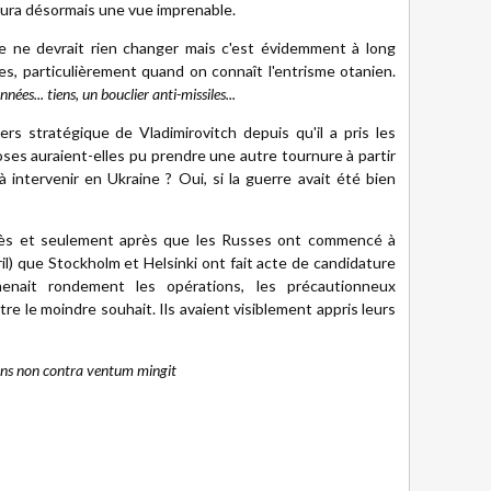
aura désormais une vue imprenable.
de ne devrait rien changer mais c'est évidemment à long
ses, particulièrement quand on connaît l'entrisme otanien.
nées... tiens, un bouclier anti-missiles...
rs stratégique de Vladimirovitch depuis qu'il a pris les
ses auraient-elles pu prendre une autre tournure à partir
intervenir en Ukraine ? Oui, si la guerre avait été bien
près et seulement après que les Russes ont commencé à
il) que Stockholm et Helsinki ont fait acte de candidature
menait rondement les opérations, les précautionneux
re le moindre souhait. Ils avaient visiblement appris leurs
ens non contra ventum mingit