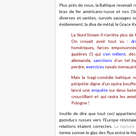
Plus près de nous, la Baltique revenait
bras de fer américano-russe et nos
Ch
diverses et variées, survols sauvages 
évidemment, la diva de métal, la Grace Ke
Le
Nord Stream II
n'arrête plus de f
On croyait avoir tout vu :
dr
homériques, farces empoisonnée
gazières (!) qui
s'en mêlent
, dé
allemande,
sanctions
d'un tel b
perdre,
exercices
navals menaçan
Mais la tragi-comédie baltique 
péripétie digne d'un opéra bouffe.
lancé une
enquête
sur deux batea
croustillant et qui ravira les am
Pologne !
Inutile de dire que tout ceci appartiendr
gazoducs russes vers l'Europe résistai
relations étaient correctes.
La rupture
terme sonner le glas des flux entre le
He