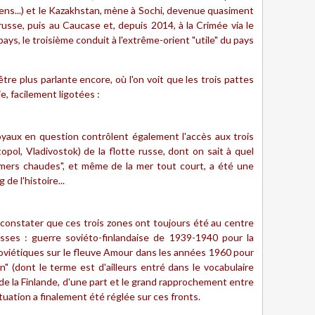
iens...) et le Kazakhstan, mène à Sochi, devenue quasiment
russe, puis au Caucase et, depuis 2014, à la Crimée via le
ays, le troisième conduit à l'extrême-orient "utile" du pays
tre plus parlante encore, où l'on voit que les trois pattes
e, facilement ligotées :
boyaux en question contrôlent également l'accès aux trois
ol, Vladivostok) de la flotte russe, dont on sait à quel
 mers chaudes", et même de la mer tout court, a été une
de l'histoire...
 constater que ces trois zones ont toujours été au centre
sses : guerre soviéto-finlandaise de 1939-1940 pour la
oviétiques sur le fleuve Amour dans les années 1960 pour
ion" (dont le terme est d'ailleurs entré dans le vocabulaire
é de la Finlande, d'une part et le grand rapprochement entre
tuation a finalement été réglée sur ces fronts.