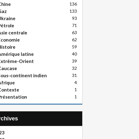
Chine
136
Gaz
133
Ukraine
93
étrole
71
sie centrale
63
Economie
62
istoire
59
mérique latine
40
Extrême-Orient
39
Caucase
32
ous-continent indien
31
frique
4
Contexte
1
résentation
1
Archives
23