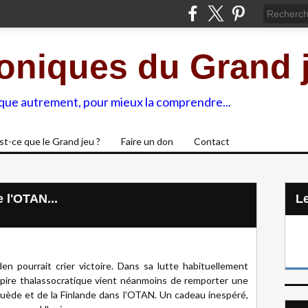
oniques du Grand 
ique autrement, pour mieux la comprendre...
st-ce que le Grand jeu ?
Faire un don
Contact
e l'OTAN...
L
den pourrait crier victoire. Dans sa lutte habituellement
mpire thalassocratique vient néanmoins de remporter une
 Suède et de la Finlande dans l'OTAN. Un cadeau inespéré,