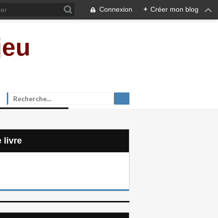
Connexion
+
Créer mon blog
jeu
e livre