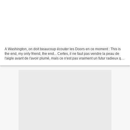
A Washington, on doit beaucoup écouter les Doors en ce moment : This is
the end, my only friend, the end... Certes, il ne faut pas vendre la peau de
l'aigle avant de l'avoir plumé, mais ce n'est pas vraiment un futur radieux qui
se profile à l'horizon...