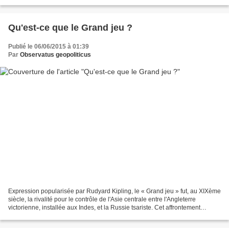
commencent à nous échapper... - écoute...
Qu'est-ce que le Grand jeu ?
Publié le 06/06/2015 à 01:39
Par
Observatus geopoliticus
Expression popularisée par Rudyard Kipling, le « Grand jeu » fut, au XIXème
siècle, la rivalité pour le contrôle de l'Asie centrale entre l'Angleterre
victorienne, installée aux Indes, et la Russie tsariste. Cet affrontement
épique, qui prenait la forme...