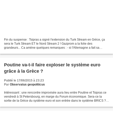
Fin du suspense : Tsipras a signé l'extension du Turk Stream en Grèce, ça
sera le Turk Stream ET le Nord Stream 2 ! Gazprom a la folie des
grandeurs... Ca amène quelques remarques : - si l'Allemagne a fait sa
révolution copernicienne en acceptant de doubler...
Poutine va-t-il faire exploser le système euro
grâce à la Grèce ?
Publié le 17/06/2015 à 23:23
Par
Observatus geopoliticus
Intéressant : une rencontre improvisée aura lieu entre Poutine et Tsipras ce
vendredi à St Petersbourg, en marge du Forum économique. Sera-ce la
sortie de la Grèce du système euro et son entrée dans le système BRICS ?
Un site généralement très bien informé...