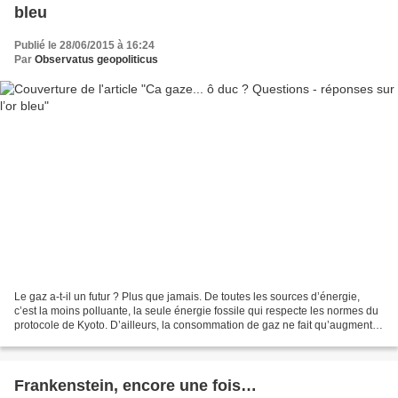
bleu
Publié le 28/06/2015 à 16:24
Par
Observatus geopoliticus
Le gaz a-t-il un futur ? Plus que jamais. De toutes les sources d’énergie,
c’est la moins polluante, la seule énergie fossile qui respecte les normes du
protocole de Kyoto. D’ailleurs, la consommation de gaz ne fait qu’augmenter
depuis les années 70....
Frankenstein, encore une fois…