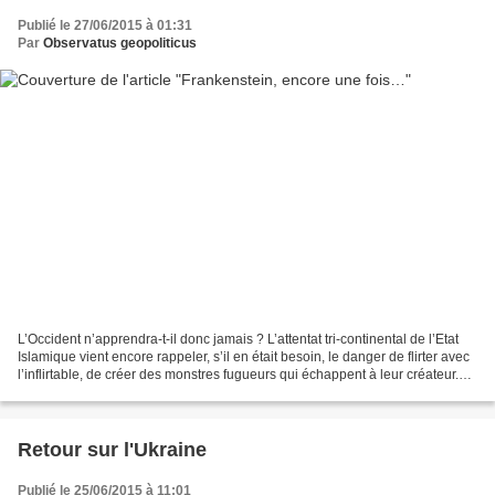
Publié le 27/06/2015 à 01:31
Par
Observatus geopoliticus
L’Occident n’apprendra-t-il donc jamais ? L’attentat tri-continental de l’Etat
Islamique vient encore rappeler, s’il en était besoin, le danger de flirter avec
l’inflirtable, de créer des monstres fugueurs qui échappent à leur créateur.
L’EI, énième enfant...
Retour sur l'Ukraine
Publié le 25/06/2015 à 11:01