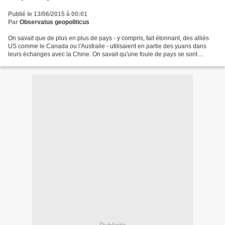
Publié le 13/06/2015 à 00:01
Par
Observatus geopoliticus
On savait que de plus en plus de pays - y compris, fait étonnant, des alliés
US comme le Canada ou l'Australie - utilisaient en partie des yuans dans
leurs échanges avec la Chine. On savait qu'une foule de pays se sont
précipités vers la Banque asiatique...
Publicité