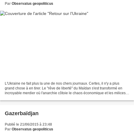
Par
Observatus geopoliticus
L'Ukraine ne fait plus la une de nos chers journaux. Certes, il n'y a plus
grand chose à en tirer. Le "rêve de liberté" du Maïdan s'est transformé en
incroyable merdier où l'anarchie côtoie le chaos économique et les milices
néo-nazies. Après la Libye,...
Gazerbaïdjan
Publié le 21/06/2015 à 23:48
Par
Observatus geopoliticus