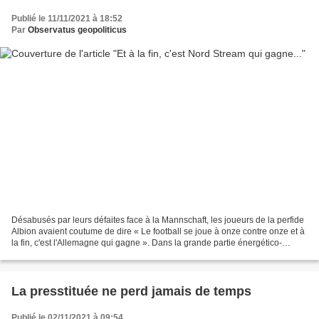
Publié le 11/11/2021 à 18:52
Par
Observatus geopoliticus
Désabusés par leurs défaites face à la Mannschaft, les joueurs de la perfide
Albion avaient coutume de dire « Le football se joue à onze contre onze et à
la fin, c'est l'Allemagne qui gagne ». Dans la grande partie énergético-
eurasienne, ce serait plutôt...
La presstituée ne perd jamais de temps
Publié le 02/11/2021 à 09:54