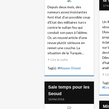
la
17 M
Depuis deux mois, des
rumeurs assez insistantes
font état d'un possible coup
Un f
d'Etat des militaires turcs
obse
contre le sultan fou qui
l'Am
conduit son pays à l'abîme.
prop
Or, un nouvel article d'une
écla
revue plutôt sérieuse en
sur l
remet une couche. La
dest
situation de la Turquie...
Dilm
Lire la suite
d'ha
anal
Tag(s) :
#Moyen-Orient
Li
Tag(s
Sale temps pour les
#Ec
Seoud
16 Mai 2016
Mis