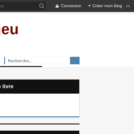
Connexion
+
Créer mon blog
jeu
e livre