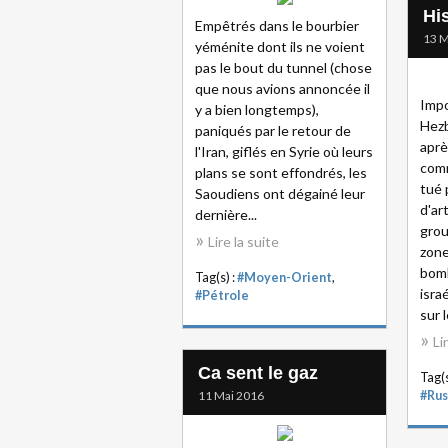
His
Empêtrés dans le bourbier
13 M
yéménite dont ils ne voient
pas le bout du tunnel (chose
que nous avions annoncée il
Impo
y a bien longtemps),
Hezb
paniqués par le retour de
aprè
l'Iran, giflés en Syrie où leurs
comm
plans se sont effondrés, les
tué
Saoudiens ont dégainé leur
d'ar
dernière...
grou
Lire la suite
zone
bom
Tag(s) :
#Moyen-Orient
,
isra
#Pétrole
sur l
Li
Ca sent le gaz
Tag(s
11 Mai 2016
#Rus