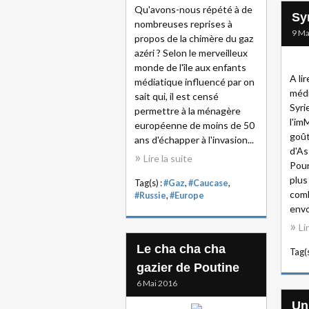
Qu'avons-nous répété à de
Syr
nombreuses reprises à
9 Ma
propos de la chimère du gaz
azéri ? Selon le merveilleux
monde de l'île aux enfants
A li
médiatique influencé par on
médi
sait qui, il est censé
Syri
permettre à la ménagère
l'im
européenne de moins de 50
goût
ans d'échapper à l'invasion...
d'As
Lire la suite
Pour
plus
Tag(s) :
#Gaz
,
#Caucase
,
comb
#Russie
,
#Europe
envo
Li
Le cha cha cha
Tag(s
gazier de Poutine
6 Mai 2016
Un