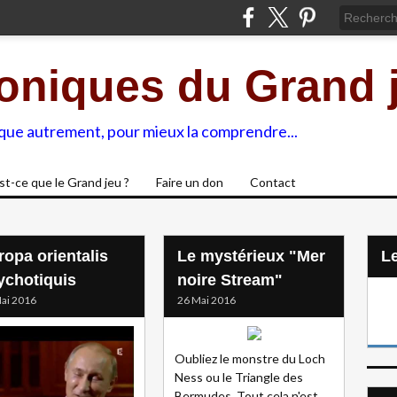
oniques du Grand 
ique autrement, pour mieux la comprendre...
st-ce que le Grand jeu ?
Faire un don
Contact
ropa orientalis
Le mystérieux "Mer
L
ychotiquis
noire Stream"
ai 2016
26 Mai 2016
Oubliez le monstre du Loch
Ness ou le Triangle des
Bermudes. Tout cela n'est