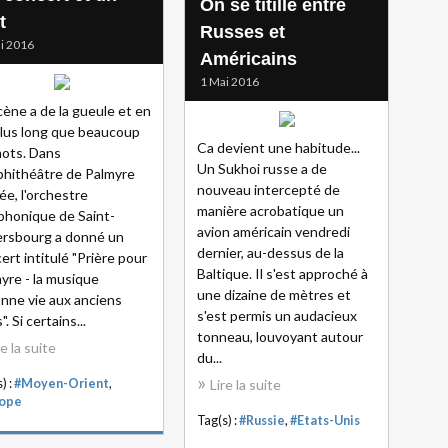
On se titille entre
t
Russes et
i 2016
Américains
1 Mai 2016
cène a de la gueule et en
plus long que beaucoup
Ca devient une habitude...
ots. Dans
Un Sukhoi russe a de
phithéâtre de Palmyre
nouveau intercepté de
rée, l'orchestre
manière acrobatique un
honique de Saint-
avion américain vendredi
rsbourg a donné un
dernier, au-dessus de la
ert intitulé "Prière pour
Baltique. Il s'est approché à
yre - la musique
une dizaine de mètres et
nne vie aux anciens
s'est permis un audacieux
. Si certains...
tonneau, louvoyant autour
re la suite
du...
) :
#Moyen-Orient
,
Lire la suite
rope
Tag(s) :
#Russie
,
#Etats-Unis