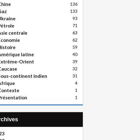
Chine
136
Gaz
133
Ukraine
93
étrole
71
sie centrale
63
Economie
62
istoire
59
mérique latine
40
Extrême-Orient
39
Caucase
32
ous-continent indien
31
frique
4
Contexte
1
résentation
1
Archives
23