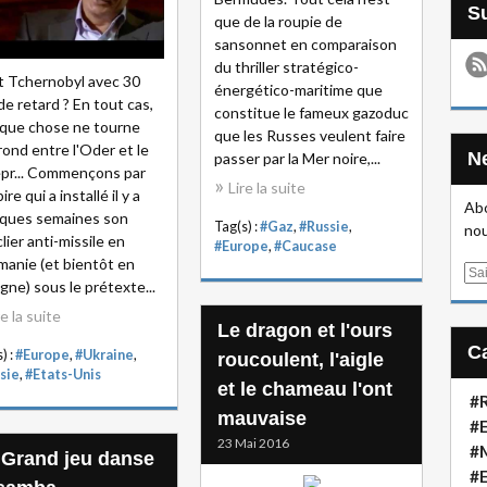
que de la roupie de
sansonnet en comparaison
du thriller stratégico-
t Tchernobyl avec 30
énergético-maritime que
de retard ? En tout cas,
constitue le fameux gazoduc
que chose ne tourne
que les Russes veulent faire
rond entre l'Oder et le
passer par la Mer noire,...
pr... Commençons par
Lire la suite
ire qui a installé il y a
Abo
ques semaines son
Tag(s) :
#Gaz
,
#Russie
,
nou
lier anti-missile en
#Europe
,
#Caucase
anie (et bientôt en
E
gne) sous le prétexte...
m
re la suite
a
Le dragon et l'ours
i
) :
#Europe
,
#Ukraine
,
roucoulent, l'aigle
l
sie
,
#Etats-Unis
et le chameau l'ont
#R
mauvaise
#E
23 Mai 2016
#
 Grand jeu danse
#