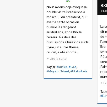
exi
Nous avions déjà évoqué la
5 Ma
double visite israélienne à
Moscou - du président, qui
avait à cette occasion
La s
humilié les dirigeant
dit 
australiens, et de Bibi la
de m
terreur. Au-delà des
l'am
discussions à huis clos sur la
libé
Syrie, un autre thème,
symp
crucial, a été abordé...
Péte
Lire la suite
conc
Palm
Tag(s) :
#Russie
,
#Gaz
,
#Moyen-Orient
,
#Etats-Unis
redo
murs"
Li
Tag(s
#Eu