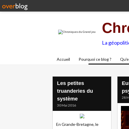
Chr
La géopolit
Accueil
Pourquoi ce blog ?
Qu'e
Les petites
Eu
truanderies du
ps
28 M
système
30 Mai 2016
En Grande-Bretagne, le