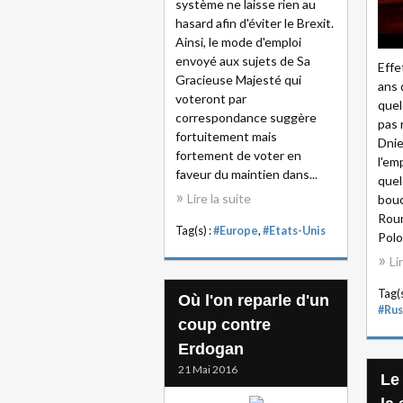
système ne laisse rien au
hasard afin d'éviter le Brexit.
Ainsi, le mode d'emploi
envoyé aux sujets de Sa
Effe
Gracieuse Majesté qui
ans 
voteront par
quel
correspondance suggère
pas 
fortuitement mais
Dnie
fortement de voter en
l'emp
faveur du maintien dans...
quel
Lire la suite
bouc
Roum
Tag(s) :
#Europe
,
#Etats-Unis
Polo
Li
Tag(s
Où l'on reparle d'un
#Rus
coup contre
Erdogan
21 Mai 2016
Le