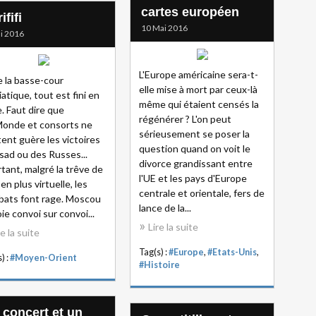
cartes européen
ififi
10 Mai 2016
i 2016
L'Europe américaine sera-t-
re la basse-cour
elle mise à mort par ceux-là
atique, tout est fini en
même qui étaient censés la
e. Faut dire que
régénérer ? L'on peut
Monde et consorts ne
sérieusement se poser la
ent guère les victoires
question quand on voit le
sad ou des Russes...
divorce grandissant entre
tant, malgré la trêve de
l'UE et les pays d'Europe
 en plus virtuelle, les
centrale et orientale, fers de
ats font rage. Moscou
lance de la...
ie convoi sur convoi...
Lire la suite
re la suite
Tag(s) :
#Europe
,
#Etats-Unis
,
) :
#Moyen-Orient
#Histoire
 concert et un