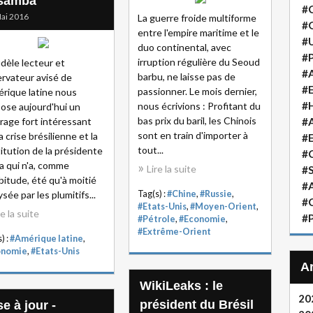
 samba
#
ai 2016
La guerre froide multiforme
#
entre l'empire maritime et le
#
duo continental, avec
#P
irruption régulière du Seoud
idèle lecteur et
#A
barbu, ne laisse pas de
rvateur avisé de
#
passionner. Le mois dernier,
érique latine nous
#H
nous écrivions : Profitant du
ose aujourd'hui un
bas prix du baril, les Chinois
irage fort intéressant
#A
sont en train d'importer à
a crise brésilienne et la
#
tout...
itution de la présidente
#
a qui n'a, comme
Lire la suite
#S
bitude, été qu'à moitié
#A
ysée par les plumitifs...
Tag(s) :
#Chine
,
#Russie
,
#
#Etats-Unis
,
#Moyen-Orient
,
re la suite
#P
#Pétrole
,
#Economie
,
#Extrême-Orient
) :
#Amérique latine
,
onomie
,
#Etats-Unis
WikiLeaks : le
20
président du Brésil
e à jour -