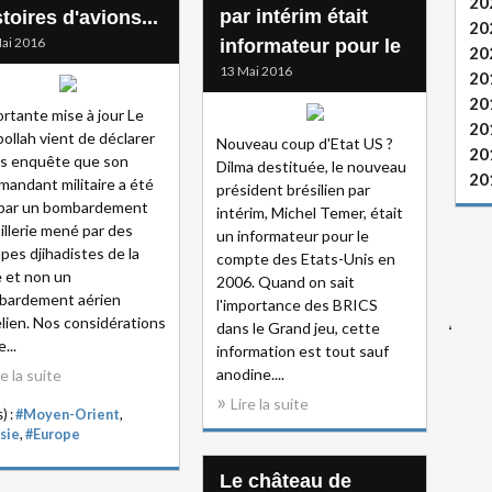
20
par intérim était
toires d'avions...
20
ai 2016
informateur pour le
20
13 Mai 2016
20
20
rtante mise à jour Le
20
ollah vient de déclarer
Nouveau coup d'Etat US ?
20
s enquête que son
Dilma destituée, le nouveau
20
andant militaire a été
président brésilien par
 par un bombardement
intérim, Michel Temer, était
tillerie mené par des
un informateur pour le
pes djihadistes de la
compte des Etats-Unis en
 et non un
2006. Quand on sait
bardement aérien
l'importance des BRICS
élien. Nos considérations
dans le Grand jeu, cette
e...
information est tout sauf
anodine....
re la suite
Lire la suite
) :
#Moyen-Orient
,
sie
,
#Europe
Le château de