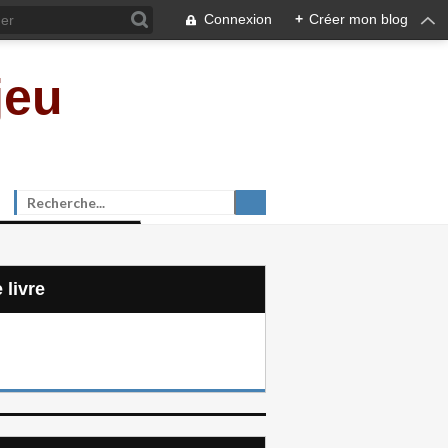
Connexion
+
Créer mon blog
jeu
e livre