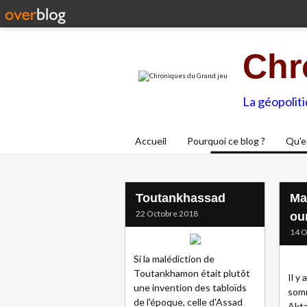
Chr
La géopolit
Accueil
Pourquoi ce blog ?
Qu'e
Toutankhassad
Ma
22 Octobre 2018
ou
14 O
Si la malédiction de
Toutankhamon était plutôt
Il y
une invention des tabloïds
somm
de l'époque, celle d'Assad
Akta