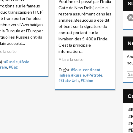
Poutine est passé par l'India
rrogions sur le fameux
Gate de New Delhi, celle-ci
duc transcaspien (TCP)
restera assurément dans les
é transporter l'or bleu
annales. Beaucoup a été dit
mène vers l'Azerbaïdjan,
et écrit sur la signature du
 la Turquie et l'Europe :
contrat portant sur la
quoi les Russes ont-ils
livraison des S-400 à l'Inde.
ain accepté...
C'est la principale
re la suite
information...
Abo
Lire la suite
) :
#Russie
,
#Asie
nou
rale
,
#Gaz
Tag(s) :
#Sous-continent
E
indien
,
#Russie
,
#Pétrole
,
#Etats-Unis
,
#Chine
m
a
i
l
#R
#E
#
#