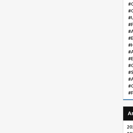
#
#
#
#P
#A
#
#H
#A
#
#
#S
#A
#
#P
20