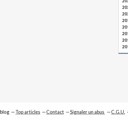
20
20
20
20
20
20
20
20
rblog
Top articles
Contact
Signaler un abus
C.G.U.