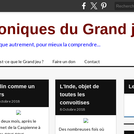
oniques du Grand 
ique autrement, pour mieux la comprendre...
st-ce que le Grand jeu ?
Faire un don
Contact
lin comme un
L'Inde, objet de
L
rs
toutes les
ctobre 2018
convoitises
8 Octobre 2018
 a deux mois, après le
et de la Caspienne à
Des nombreuses fois où
u, nous nous