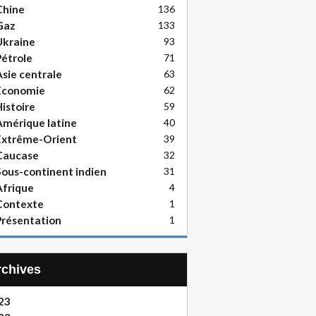
Chine
136
Gaz
133
Ukraine
93
étrole
71
sie centrale
63
Economie
62
istoire
59
mérique latine
40
Extrême-Orient
39
Caucase
32
ous-continent indien
31
frique
4
Contexte
1
résentation
1
Archives
23