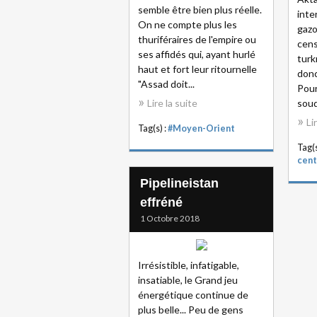
semble être bien plus réelle.
inte
On ne compte plus les
gazo
thuriféraires de l'empire ou
cens
ses affidés qui, ayant hurlé
turk
haut et fort leur ritournelle
donc
"Assad doit...
Pour
Lire la suite
soud
Li
Tag(s) :
#Moyen-Orient
Tag(s
cent
Pipelineistan
effréné
1 Octobre 2018
Irrésistible, infatigable,
insatiable, le Grand jeu
énergétique continue de
plus belle... Peu de gens