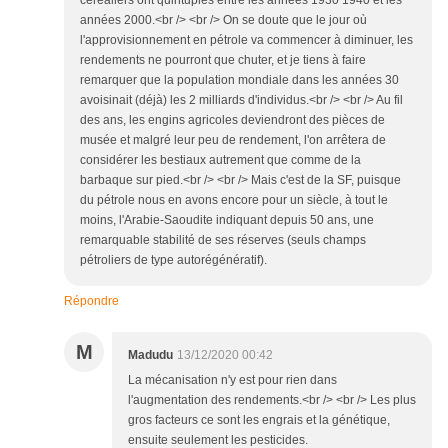
céréaliers ont quintuplés entre les années 1930 1940 et les
années 2000.<br /> <br /> On se doute que le jour où
l'approvisionnement en pétrole va commencer à diminuer, les
rendements ne pourront que chuter, et je tiens à faire
remarquer que la population mondiale dans les années 30
avoisinait (déjà) les 2 milliards d'individus.<br /> <br /> Au fil
des ans, les engins agricoles deviendront des pièces de
musée et malgré leur peu de rendement, l'on arrêtera de
considérer les bestiaux autrement que comme de la
barbaque sur pied.<br /> <br /> Mais c'est de la SF, puisque
du pétrole nous en avons encore pour un siècle, à tout le
moins, l'Arabie-Saoudite indiquant depuis 50 ans, une
remarquable stabilité de ses réserves (seuls champs
pétroliers de type autorégénératif).
Répondre
M
Madudu
13/12/2020 00:42
La mécanisation n'y est pour rien dans
l'augmentation des rendements.<br /> <br /> Les plus
gros facteurs ce sont les engrais et la génétique,
ensuite seulement les pesticides.