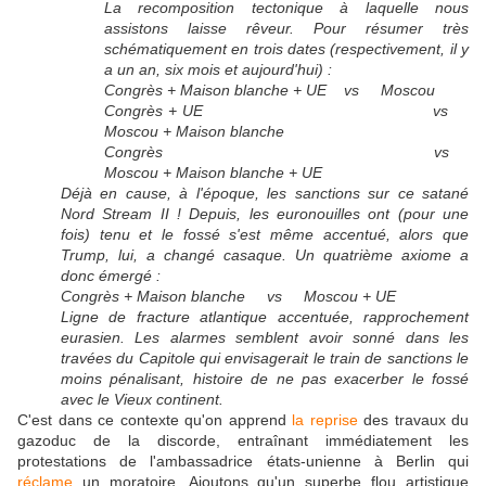
La recomposition tectonique à laquelle nous
assistons laisse rêveur. Pour résumer très
schématiquement en trois dates (respectivement, il y
a un an, six mois et aujourd'hui) :
Congrès + Maison blanche + UE vs Moscou
Congrès + UE vs
Moscou + Maison blanche
Congrès vs
Moscou + Maison blanche + UE
Déjà en cause, à l'époque, les sanctions sur ce satané
Nord Stream II ! Depuis, les euronouilles ont (pour une
fois) tenu et le fossé s'est même accentué, alors que
Trump, lui, a changé casaque. Un quatrième axiome a
donc émergé :
Congrès + Maison blanche vs Moscou + UE
Ligne de fracture atlantique accentuée, rapprochement
eurasien. Les alarmes semblent avoir sonné dans les
travées du Capitole qui envisagerait le train de sanctions le
moins pénalisant, histoire de ne pas exacerber le fossé
avec le Vieux continent.
C'est dans ce contexte qu'on apprend
la reprise
des travaux du
gazoduc de la discorde, entraînant immédiatement les
protestations de l'ambassadrice états-unienne à Berlin qui
réclame
un moratoire. Ajoutons qu'un superbe flou artistique