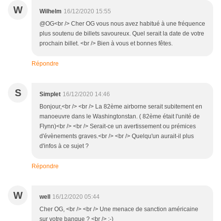
W
Wilhelm
16/12/2020 15:55
@OG<br /> Cher OG vous nous avez habitué à une fréquence
plus soutenu de billets savoureux. Quel serait la date de votre
prochain billet. <br /> Bien à vous et bonnes fêtes.
Répondre
S
Simplet
16/12/2020 14:46
Bonjour,<br /> <br /> La 82ème airborne serait subitement en
manoeuvre dans le Washingtonstan. ( 82ème était l'unité de
Flynn)<br /> <br /> Serait-ce un avertissement ou prémices
d'évènements graves.<br /> <br /> Quelqu'un aurait-il plus
d'infos à ce sujet ?
Répondre
W
well
16/12/2020 05:44
Cher OG, <br /> <br /> Une menace de sanction américaine
sur votre banque ? <br /> :-)