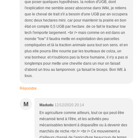
que poser quelques hypothèses. la notion d'UGB, dont
l'explication me semble assez absconse dans Wiki, je retiens
que le cheval de trait s'il a besoin d'une UGB par an occupera
donc deux hectares mini. car pour maintenir la prairie en bon
état on compte 0,5 UGB par hectare. de ce fait le tracteur low
tech l'emporte largement. <br /> mais comme on est dans un
monde "low" il faudra mette en exploitation des parcelles
compliquées et là la traction animale aura tout son sens. et en
plus elle pourra être nourrie par les tourteaux de colza, un
vrai bonheur. et n'oublions pas la force humaine, il n'y a pas si
longtemps pour mette une cheville dans un mur on faisait
d'abord un trou au tamponnoir. ça faisait le biceps. Bon WE à
tous.
Répondre
M
Madudu
12/12/2020 20:14
En agriculture comme ailleurs, tout ce qui peut être
mécanisé tend à l'être, et les activités peu
mécanisables tendent à disparaître ou à devenir des
marchés de niche.<br /> <br /> Ce mouvement a
d'ailleurs chassé de l'agriculture beaucoup de terres