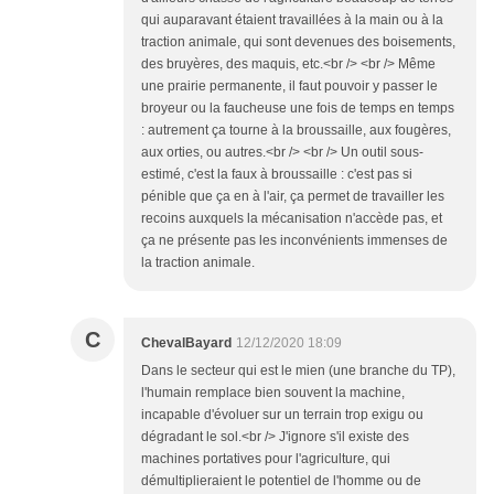
qui auparavant étaient travaillées à la main ou à la
traction animale, qui sont devenues des boisements,
des bruyères, des maquis, etc.<br /> <br /> Même
une prairie permanente, il faut pouvoir y passer le
broyeur ou la faucheuse une fois de temps en temps
: autrement ça tourne à la broussaille, aux fougères,
aux orties, ou autres.<br /> <br /> Un outil sous-
estimé, c'est la faux à broussaille : c'est pas si
pénible que ça en à l'air, ça permet de travailler les
recoins auxquels la mécanisation n'accède pas, et
ça ne présente pas les inconvénients immenses de
la traction animale.
C
ChevalBayard
12/12/2020 18:09
Dans le secteur qui est le mien (une branche du TP),
l'humain remplace bien souvent la machine,
incapable d'évoluer sur un terrain trop exigu ou
dégradant le sol.<br /> J'ignore s'il existe des
machines portatives pour l'agriculture, qui
démultiplieraient le potentiel de l'homme ou de