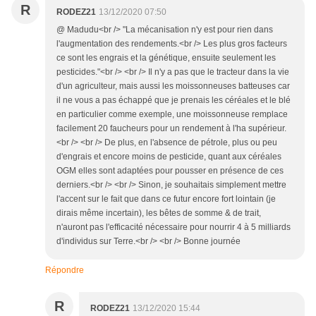
R
RODEZ21
13/12/2020 07:50
@ Madudu<br /> "La mécanisation n'y est pour rien dans
l'augmentation des rendements.<br /> Les plus gros facteurs
ce sont les engrais et la génétique, ensuite seulement les
pesticides."<br /> <br /> Il n'y a pas que le tracteur dans la vie
d'un agriculteur, mais aussi les moissonneuses batteuses car
il ne vous a pas échappé que je prenais les céréales et le blé
en particulier comme exemple, une moissonneuse remplace
facilement 20 faucheurs pour un rendement à l'ha supérieur.
<br /> <br /> De plus, en l'absence de pétrole, plus ou peu
d'engrais et encore moins de pesticide, quant aux céréales
OGM elles sont adaptées pour pousser en présence de ces
derniers.<br /> <br /> Sinon, je souhaitais simplement mettre
l'accent sur le fait que dans ce futur encore fort lointain (je
dirais même incertain), les bêtes de somme & de trait,
n'auront pas l'efficacité nécessaire pour nourrir 4 à 5 milliards
d'individus sur Terre.<br /> <br /> Bonne journée
Répondre
R
RODEZ21
13/12/2020 15:44