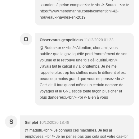
sauraient à peine compter.<br /> <br /> Source :<br />
https://www.meretmarine.com/fr/content/gnl-42-
nouveaux-navires-en-2019
O
Observatus geopoliticus
11/12/2020 01:33
@ Rodez<br /> <br /> Attention, cher ami, vous
oubliez que le gaz liquéfié perd énormément de son
volume et le retrouve une fois déliquéfié.<br />
J'avais fait le calcul il y a longtemps. Je ne me
rappelle plus trop les chiffres mais le différentiel est
beaucoup moins grand que vous ne pensez.<br />
Ceci dit, il faut quand même un certain nombre de
voyages et le GNL est de toute façon plus cher et
plus dangereux.<br /> <br /> Bien à vous
S
Simplet
10/12/2020 18:48
@ madufu,<br /> Je connais ces machines. Je les ai
employées. <br /> Je ne pense pas que cela soit votre cas<br