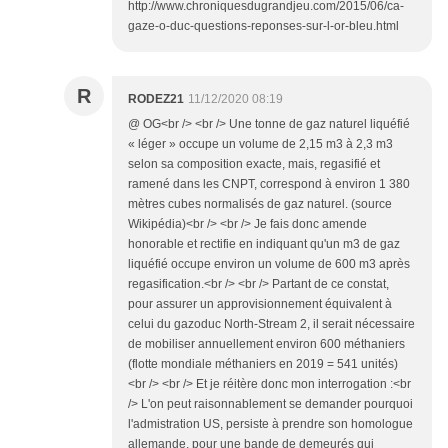
http://www.chroniquesdugrandjeu.com/2015/06/ca-
gaze-o-duc-questions-reponses-sur-l-or-bleu.html
R
RODEZ21
11/12/2020 08:19
@ OG<br /> <br /> Une tonne de gaz naturel liquéfié
« léger » occupe un volume de 2,15 m3 à 2,3 m3
selon sa composition exacte, mais, regasifié et
ramené dans les CNPT, correspond à environ 1 380
mètres cubes normalisés de gaz naturel. (source
Wikipédia)<br /> <br /> Je fais donc amende
honorable et rectifie en indiquant qu'un m3 de gaz
liquéfié occupe environ un volume de 600 m3 après
regasification.<br /> <br /> Partant de ce constat,
pour assurer un approvisionnement équivalent à
celui du gazoduc North-Stream 2, il serait nécessaire
de mobiliser annuellement environ 600 méthaniers
(flotte mondiale méthaniers en 2019 = 541 unités)
<br /> <br /> Et je réitère donc mon interrogation :<br
/> L'on peut raisonnablement se demander pourquoi
l'admistration US, persiste à prendre son homologue
allemande, pour une bande de demeurés qui