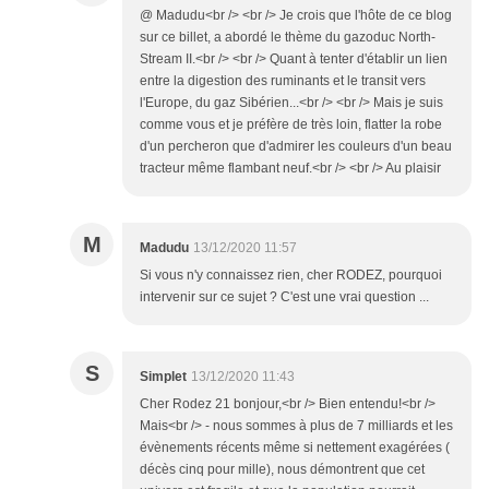
@ Madudu<br /> <br /> Je crois que l'hôte de ce blog
sur ce billet, a abordé le thème du gazoduc North-
Stream II.<br /> <br /> Quant à tenter d'établir un lien
entre la digestion des ruminants et le transit vers
l'Europe, du gaz Sibérien...<br /> <br /> Mais je suis
comme vous et je préfère de très loin, flatter la robe
d'un percheron que d'admirer les couleurs d'un beau
tracteur même flambant neuf.<br /> <br /> Au plaisir
M
Madudu
13/12/2020 11:57
Si vous n'y connaissez rien, cher RODEZ, pourquoi
intervenir sur ce sujet ? C'est une vrai question ...
S
Simplet
13/12/2020 11:43
Cher Rodez 21 bonjour,<br /> Bien entendu!<br />
Mais<br /> - nous sommes à plus de 7 milliards et les
évènements récents même si nettement exagérées (
décès cinq pour mille), nous démontrent que cet