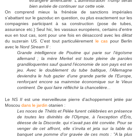
étrangère américaine. L'administration Trump serait
bien avisée de continuer sur cette voie.
On comprend mieux la frénésie de sanctions impériales
s'abattant sur le gazoduc en question, ou plus exactement sur les
compagnies participant à sa construction (pose de tubes,
assurance etc.) Seul hic, les vassaux européens, certains d'entre
eux en tout cas, sont pour une fois en désaccord avec les
diktat
du suzerain US. C'est tout particulièrement
le cas
pour Berlin
avec le
Nord Stream II
:
Grande intelligence de Poutine qui parie sur l'égoïsme
allemand ; la mère Merkel est toute pleine de paroles
grandiloquentes sauf quand l'économie de son pays est en
jeu. Avec le doublement du tube baltique, l'Allemagne
deviendra le hub gazier d'une grande partie de l'Europe,
renforçant encore sa mainmise économique sur le Vieux
continent. De quoi faire réfléchir la chancelière...
Le
NS II
est une merveilleuse pierre d'achoppement jetée par
Moscou
dans le jardin
otanien :
Les noces de Thétis et Pélée furent célébrées en présence
de toutes les divinités de l'Olympe, à l'exception d'
Éris
,
déesse de la
Discorde
. qui n'avait pas été conviée. Pour se
venger de cet affront, elle s'invita et jeta sur la table du
banquet une pomme d'or gravée de ces mots : "A la plus