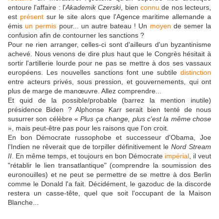
entoure l'affaire : l'
Akademik Czerski
, bien
connu
de nos lecteurs,
est
présent
sur le site alors que l'Agence maritime allemande a
émis
un permis
pour... un autre bateau ! Un
moyen
de semer la
confusion afin de contourner les sanctions ?
Pour ne rien arranger, celles-ci sont d'ailleurs d'un byzantinisme
achevé. Nous venons de dire plus haut que le Congrès hésitait à
sortir l'artillerie lourde pour ne pas se mettre à dos ses vassaux
européens. Les nouvelles sanctions font une subtile
distinction
entre acteurs privés, sous pression, et gouvernements, qui ont
plus de marge de manœuvre. Allez comprendre...
Et quid de la possible/probable (barrez la mention inutile)
présidence Biden ? Alphonse Karr serait bien tenté de nous
susurrer son célèbre «
Plus ça change, plus c'est la même chose
», mais peut-être pas pour les raisons que l'on croit.
En bon Démocrate russophobe et successeur d'Obama, Joe
l'Indien ne rêverait que de torpiller définitivement le
Nord Stream
II
. En même temps, et toujours en bon Démocrate
impérial
, il veut
"rétablir le lien transatlantique" (comprendre la soumission des
euronouilles) et ne peut se permettre de se mettre à dos Berlin
comme le Donald l'a fait. Décidément, le gazoduc de la discorde
restera un casse-tête, quel que soit l'occupant de la Maison
Blanche...