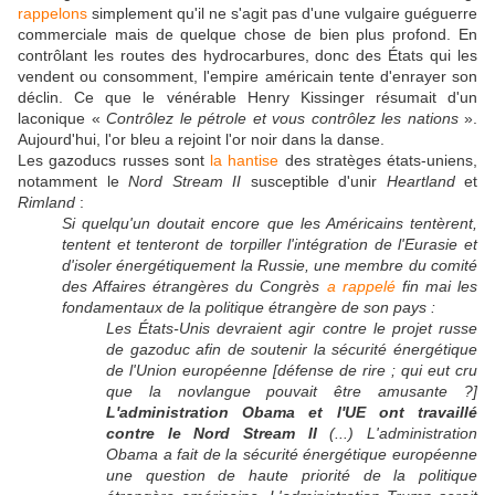
rappelons
simplement qu'il ne s'agit pas d'une vulgaire guéguerre
commerciale mais de quelque chose de bien plus profond.
En
contrôlant les routes des hydrocarbures, donc des États qui les
vendent ou consomment, l'empire américain tente d'enrayer son
déclin. Ce que le vénérable Henry Kissinger résumait d'un
laconique «
Contrôlez le pétrole et vous contrôlez les nations
».
Aujourd'hui, l'or bleu a rejoint l'or noir dans la danse.
Les gazoducs russes sont
la hantise
des stratèges états-uniens,
notamment le
Nord Stream II
susceptible d'unir
Heartland
et
Rimland
:
Si quelqu'un doutait encore que les Américains tentèrent,
tentent et tenteront de torpiller l'intégration de l'Eurasie et
d'isoler énergétiquement la Russie, une membre du comité
des Affaires étrangères du Congrès
a rappelé
fin mai les
fondamentaux de la politique étrangère de son pays :
Les États-Unis devraient agir contre le projet russe
de gazoduc afin de soutenir la sécurité énergétique
de l'Union européenne [défense de rire ; qui eut cru
que la novlangue pouvait être amusante ?]
L'administration Obama et l'UE ont travaillé
contre le Nord Stream II
(...) L'administration
Obama a fait de la sécurité énergétique européenne
une question de haute priorité de la politique