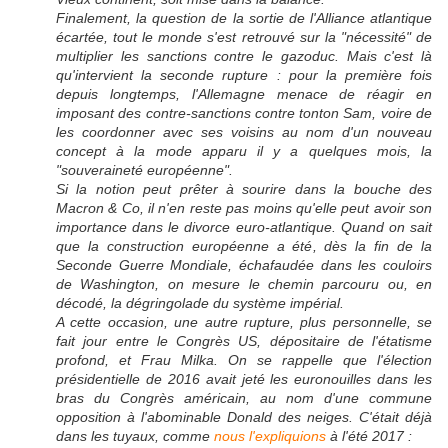
Finalement, la question de la sortie de l'Alliance atlantique
écartée, tout le monde s'est retrouvé sur la "nécessité" de
multiplier les sanctions contre le gazoduc. Mais c'est là
qu'intervient la seconde rupture : pour la première fois
depuis longtemps, l'Allemagne menace de réagir en
imposant des contre-sanctions contre tonton Sam, voire de
les coordonner avec ses voisins au nom d'un nouveau
concept à la mode apparu il y a quelques mois, la
"souveraineté européenne".
Si la notion peut prêter à sourire dans la bouche des
Macron & Co, il n'en reste pas moins qu'elle peut avoir son
importance dans le divorce euro-atlantique. Quand on sait
que la construction européenne a été, dès la fin de la
Seconde Guerre Mondiale, échafaudée dans les couloirs
de Washington, on mesure le chemin parcouru ou, en
décodé, la dégringolade du système impérial.
A cette occasion, une autre rupture, plus personnelle, se
fait jour entre le Congrès US, dépositaire de l'étatisme
profond, et Frau Milka. On se rappelle que l'élection
présidentielle de 2016 avait jeté les euronouilles dans les
bras du Congrès américain, au nom d'une commune
opposition à l'abominable Donald des neiges. C'était déjà
dans les tuyaux, comme
nous l'expliquions
à l'été 2017 :