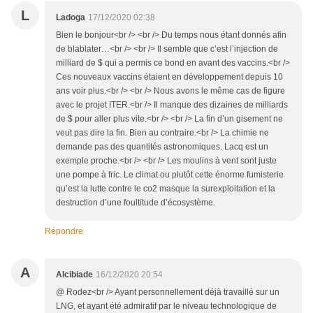
L
Ladoga
17/12/2020 02:38
Bien le bonjour<br /> <br /> Du temps nous étant donnés afin
de blablater…<br /> <br /> Il semble que c’est l’injection de
milliard de $ qui a permis ce bond en avant des vaccins.<br />
Ces nouveaux vaccins étaient en développement depuis 10
ans voir plus.<br /> <br /> Nous avons le même cas de figure
avec le projet ITER.<br /> Il manque des dizaines de milliards
de $ pour aller plus vite.<br /> <br /> La fin d’un gisement ne
veut pas dire la fin. Bien au contraire.<br /> La chimie ne
demande pas des quantités astronomiques. Lacq est un
exemple proche.<br /> <br /> Les moulins à vent sont juste
une pompe à fric. Le climat ou plutôt cette énorme fumisterie
qu’est la lutte contre le co2 masque la surexploitation et la
destruction d’une foultitude d’écosystème.
Répondre
A
Alcibiade
16/12/2020 20:54
@ Rodez<br /> Ayant personnellement déjà travaillé sur un
LNG, et ayant été admiratif par le niveau technologique de