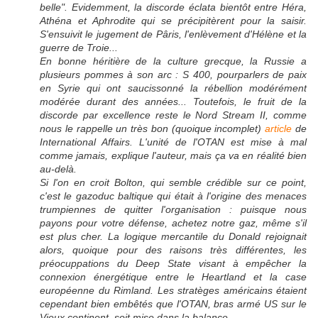
belle". Evidemment, la discorde éclata bientôt entre Héra,
Athéna et Aphrodite qui se précipitèrent pour la saisir.
S'ensuivit le jugement de Pâris, l'enlèvement d'Hélène et la
guerre de Troie...
En bonne héritière de la culture grecque, la Russie a
plusieurs pommes à son arc : S 400, pourparlers de paix
en Syrie qui ont saucissonné la rébellion modérément
modérée durant des années... Toutefois, le fruit de la
discorde par excellence reste le Nord Stream II, comme
nous le rappelle un très bon (quoique incomplet)
article
de
International Affairs. L'unité de l'OTAN est mise à mal
comme jamais, explique l'auteur, mais ça va en réalité bien
au-delà.
Si l'on en croit Bolton, qui semble crédible sur ce point,
c'est le gazoduc baltique qui était à l'origine des menaces
trumpiennes de quitter l'organisation : puisque nous
payons pour votre défense, achetez notre gaz, même s'il
est plus cher. La logique mercantile du Donald rejoignait
alors, quoique pour des raisons très différentes, les
préocuppations du Deep State visant à empêcher la
connexion énergétique entre le Heartland et la case
européenne du Rimland. Les stratèges américains étaient
cependant bien embêtés que l'OTAN, bras armé US sur le
Vieux continent, soit mise dans la balance.