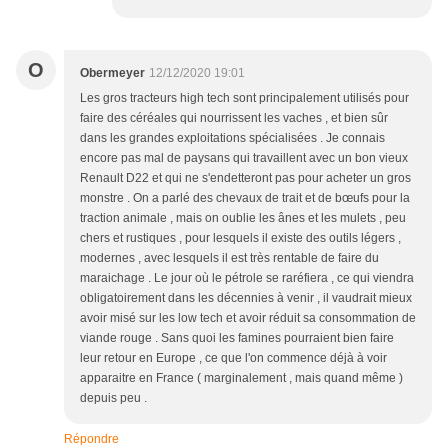
O
Obermeyer
12/12/2020 19:01
Les gros tracteurs high tech sont principalement utilisés pour
faire des céréales qui nourrissent les vaches , et bien sûr
dans les grandes exploitations spécialisées . Je connais
encore pas mal de paysans qui travaillent avec un bon vieux
Renault D22 et qui ne s'endetteront pas pour acheter un gros
monstre . On a parlé des chevaux de trait et de bœufs pour la
traction animale , mais on oublie les ânes et les mulets , peu
chers et rustiques , pour lesquels il existe des outils légers ,
modernes , avec lesquels il est très rentable de faire du
maraichage . Le jour où le pétrole se raréfiera , ce qui viendra
obligatoirement dans les décennies à venir , il vaudrait mieux
avoir misé sur les low tech et avoir réduit sa consommation de
viande rouge . Sans quoi les famines pourraient bien faire
leur retour en Europe , ce que l'on commence déjà à voir
apparaitre en France ( marginalement , mais quand même )
depuis peu .
Répondre