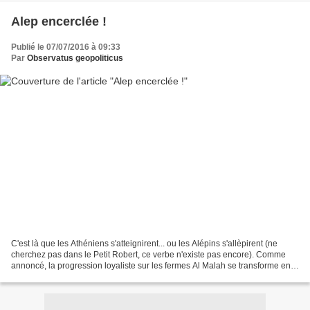
Alep encerclée !
Publié le 07/07/2016 à 09:33
Par
Observatus geopoliticus
C'est là que les Athéniens s'atteignirent... ou les Alépins s'allèpirent (ne
cherchez pas dans le Petit Robert, ce verbe n'existe pas encore). Comme
annoncé, la progression loyaliste sur les fermes Al Malah se transforme en
succès stratégique majeur :...