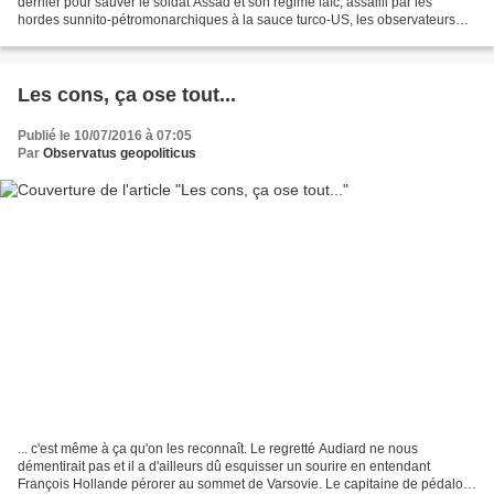
dernier pour sauver le soldat Assad et son régime laïc, assailli par les
hordes sunnito-pétromonarchiques à la sauce turco-US, les observateurs
devinaient que la bataille d'Alep déciderait...
Les cons, ça ose tout...
Publié le 10/07/2016 à 07:05
Par
Observatus geopoliticus
... c'est même à ça qu'on les reconnaît. Le regretté Audiard ne nous
démentirait pas et il a d'ailleurs dû esquisser un sourire en entendant
François Hollande pérorer au sommet de Varsovie. Le capitaine de pédalo a