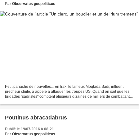
Par
Observatus geopoliticus
Petit panaché de nouvelles... En Irak, le fameux Moqtada Sadr, influent
prêcheur chiite, a appelé à attaquer les troupes US. Quand on sait que les
brigades "sadristes" comptent plusieurs dizaines de milliers de combattants
et qu'elles ne jettent pas leur...
Poutinus abracadabrus
Publié le 19/07/2016 à 08:21
Par
Observatus geopoliticus