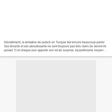
Décidément, la tentative de putsch en Turquie fait encore beaucoup parler.
Ses tenants et ses aboutissants ne sont toujours pas très clairs (le seront-ils
jamais ?) et chaque jour apporte son lot de surprise, byzantinisme moyen-
oriental oblige. Pour montrer...