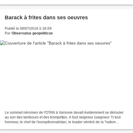
appelé sans rire à bombarder le front...
Barack à frites dans ses oeuvres
Publié le 08/07/2016 à 18:09
Par
Observatus geopoliticus
Le sommet néronien de l'OTAN à Varsovie devait évidemment se dérouler
au son des tambours et des trompettes. A tout seigneur (saigneur ?) tout
honneur, le chef de l'exceptionnalistan, le leader vénéré de la "nation
indispensable", a parlé. Dans une tribune...