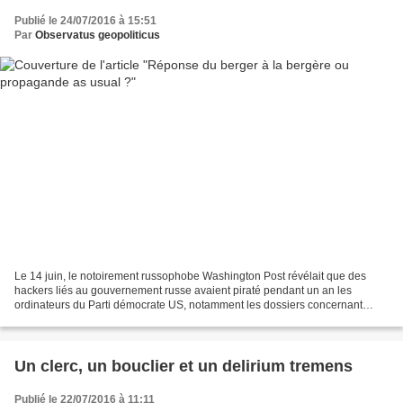
Publié le 24/07/2016 à 15:51
Par
Observatus geopoliticus
Le 14 juin, le notoirement russophobe Washington Post révélait que des
hackers liés au gouvernement russe avaient piraté pendant un an les
ordinateurs du Parti démocrate US, notamment les dossiers concernant
Donald Trump. Résumé en français de l'affaire...
Un clerc, un bouclier et un delirium tremens
Publié le 22/07/2016 à 11:11