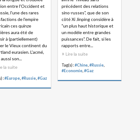
tion entre l'Occident et
précédent des relations
ussie, l'une des rares
sino-russes", que de son
sfactions de l'empire
côté Xi Jinping considère à
icain ces quinze
"un plus haut historique et
ières aura été de
un modèle entre grandes
sir à (partiellement)
puissances". De fait, si les
ser le Vieux continent du
rapports entre...
tland eurasien. L'acmé,
Lire la suite
 aussi son...
Tag(s) :
#Chine
,
#Russie
,
re la suite
#Economie
,
#Gaz
) :
#Europe
,
#Russie
,
#Gaz