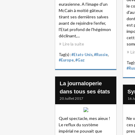
eurasienne. A l'image d'un
le co
McCain à moitié gâteux
d'au
tirant ses dernières salves
dont
avant de rejoindre l'enfer,
est 
l'Etat profond de l'hégémon
impo
déclinant,...
cett
Lire la suite
somm
Li
Tag(s) :
#Etats-Unis
,
#Russie
,
#Europe
,
#Gaz
Tag(s
#Rus
La journaloperie
dans tous ses états
Syr
20 Juillet 2017
16 J
Quel spectacle, mes aïeux !
Ne v
Le reflux du système
ces 
impérial ne pouvait que
pres