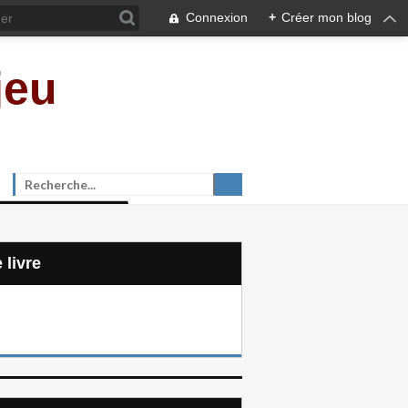
Connexion
+
Créer mon blog
jeu
e livre