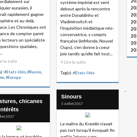
20
ordialement sur
système impérial est vent
20
iquier eurasien, il
debout après la rencontre
rait rapidement gagner
20
entre Donaldinho et
osphère et au-delà,
Vladimirovitch et
20
pace. Les Chroniques ont
l'inquisition médiatique néo-
20
hance de compter parmi
conservatrice, y compris
20
s lecteurs un spécialiste
française (imMonde, Nouvel
20
questions spatiales,
Oups), s'en donne à coeur
20
..
joie tandis qu'elle fait tout...
re la suite
Lire la suite
) :
#Etats-Unis
,
#Russie
,
Tag(s) :
#Etats-Unis
ne
,
#Europe
Sinours
stures, chicanes
5 Juillet 2017
intérêts
illet 2017
Le maître du Kremlin n'avait
pas tort lorsqu'il évoquait fin
 la longue et troublée
avril le "niveau sans