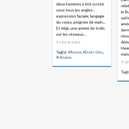
deux hommes a été scruté
rela
sous tous les angles :
la R
expression faciale, langage
sati
du corps, poignée de main...
amér
Et déjà, une armée de trolls
dern
sur les réseaux...
réus
Lire la suite
divi
Hear
Tag(s) :
#Russie
,
#Etats-Unis
,
mais
#Ukraine
Li
Tag(s