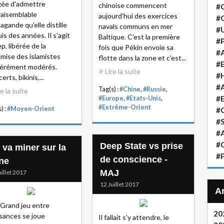
gée d'admettre
chinoise commencent
#
vraisemblable
aujourd'hui des exercices
#
agande qu'elle distille
navals communs en mer
#
is des années. Il s'agit
Baltique. C'est la première
#P
ep, libérée de la
fois que Pékin envoie sa
#A
mise des islamistes
flotte dans la zone et c'est...
#
érément modérés.
Lire la suite
#H
rts, bikinis,...
#A
Tag(s) :
#Chine
,
#Russie
,
re la suite
#
#Europe
,
#Etats-Unis
,
#Extrême-Orient
) :
#Moyen-Orient
#
#S
#A
#
Deep State vs prise
 va miner sur la
#P
de conscience -
ne
MAJ
uillet 2017
12 Juillet 2017
e Grand jeu entre
20
sances se joue
Il fallait s'y attendre, le