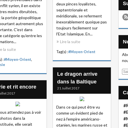
deux pinces loyalistes,
nflit syrien, il en existe
septentrionale et
tres moins ébruitées,
méridionale, se referment
 la portée géopolitique
inexorablement quoique pas
pourtant autrement plus
toujours facilement sur
rtante. C'est dans
l'Etat Islamique. En...
e catégorie qu'entre les
ations...
Lire la suite
re la suite
Tag(s) :
#Moyen-Orient
Abo
) :
#Moyen-Orient
,
nou
sie
E
Le dragon arrive
m
dans la Baltique
a
ie et rit encore
21 Juillet 2017
i
uillet 2017
l
#R
Dans ce qui peut être vu
#E
ous attendez pas à voir
comme un évident pied de
photos dans la
#
nez à l'empire américano-
stituée, elle serait
otanien, les marines russe et
#