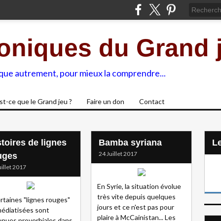
oniques du Grand 
ique autrement, pour mieux la comprendre...
st-ce que le Grand jeu ?
Faire un don
Contact
stoires de lignes
Bamba syriana
L
24 Juillet 2017
uges
uillet 2017
En Syrie, la situation évolue
très vite depuis quelques
ertaines "lignes rouges"
jours et ce n'est pas pour
édiatisées sont
plaire à McCainistan... Les
nues proverbiales dans