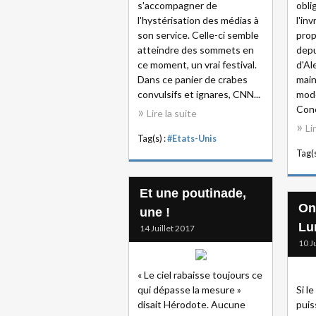
s'accompagner de
obli
l'hystérisation des médias à
l'in
son service. Celle-ci semble
prop
atteindre des sommets en
depu
ce moment, un vrai festival.
d'Al
Dans ce panier de crabes
main
convulsifs et ignares, CNN...
mod
Conce
Lire la suite
Li
Tag(s) :
#Etats-Unis
Tag(s
Et une poutinade,
On
une !
Lu
14 Juillet 2017
10 J
« Le ciel rabaisse toujours ce
qui dépasse la mesure »
Si l
disait Hérodote. Aucune
puis