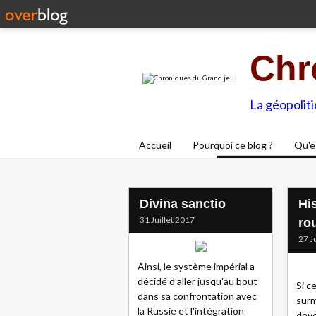
Chr
La géopolit
Accueil
Pourquoi ce blog ?
Qu'e
Divina sanctio
Hi
31 Juillet 2017
ro
27 J
Ainsi, le système impérial a
décidé d'aller jusqu'au bout
Si c
dans sa confrontation avec
surm
la Russie et l'intégration
deve