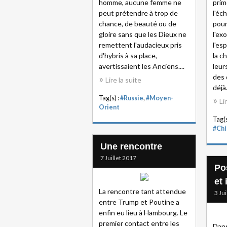
homme, aucune femme ne
prim
peut prétendre à trop de
l'éch
chance, de beauté ou de
pour
gloire sans que les Dieux ne
l'ex
remettent l'audacieux pris
l'es
d'hybris à sa place,
la c
avertissaient les Anciens....
leur
des 
Lire la suite
déjà.
Tag(s) :
#Russie
,
#Moyen-
Li
Orient
Tag(s
#Chi
Une rencontre
7 Juillet 2017
Po
et 
La rencontre tant attendue
3 Ju
entre Trump et Poutine a
enfin eu lieu à Hambourg. Le
premier contact entre les
Dans