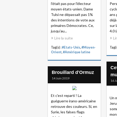
l'était pas pour l'électeur
Pers
moyen états-unien. Dame
cycl
Tulsi ne dépassait pas 1%
ans 
des intentions de vote aux
déjà 
primaires Démocrates. Ce,
sur 
jusqu'au...
4.0 (
Lire la suite
Li
Tag(s) :
#Etats-Unis
,
#Moyen-
Tag(s
Orient
,
#Amérique latine
Ce
Brouillard d'Ormuz
mul
14 Juin 2019
16 J
Et c'est reparti ! La
Un m
guéguerre irano-américaine
Jeru
retrouve des couleurs. Si, en
somm
Syrie, les falses flags
mon