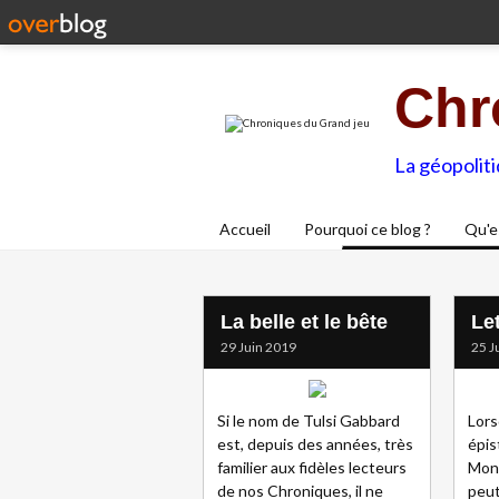
Chr
La géopolit
Accueil
Pourquoi ce blog ?
Qu'e
La belle et le bête
Le
29 Juin 2019
25 J
Si le nom de Tulsi Gabbard
Lors
est, depuis des années, très
épis
familier aux fidèles lecteurs
Mont
de nos Chroniques, il ne
peut