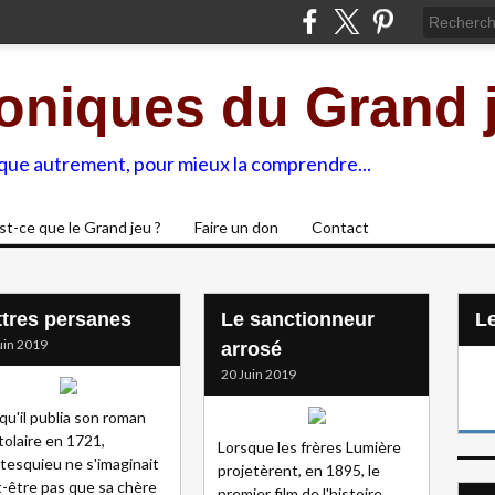
oniques du Grand 
ique autrement, pour mieux la comprendre...
st-ce que le Grand jeu ?
Faire un don
Contact
ttres persanes
Le sanctionneur
L
uin 2019
arrosé
20 Juin 2019
qu'il publia son roman
tolaire en 1721,
Lorsque les frères Lumière
esquieu ne s'imaginait
projetèrent, en 1895, le
-être pas que sa chère
premier film de l'histoire