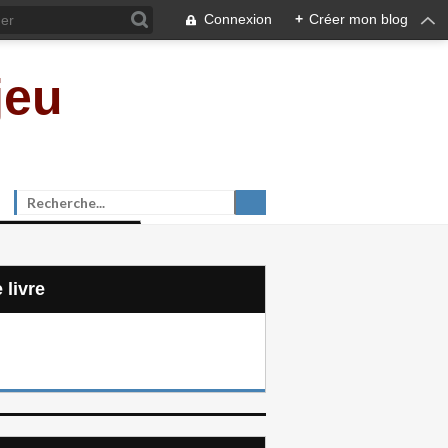
Connexion
+
Créer mon blog
jeu
e livre