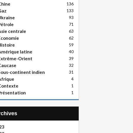
Chine
136
Gaz
133
Ukraine
93
étrole
71
sie centrale
63
Economie
62
istoire
59
mérique latine
40
Extrême-Orient
39
Caucase
32
ous-continent indien
31
frique
4
Contexte
1
résentation
1
Archives
23