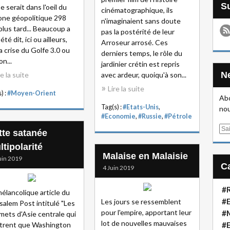
e serait dans l'oeil du
cinématographique, ils
one géopolitique 298
n'imaginaient sans doute
plus tard... Beaucoup a
pas la postérité de leur
été dit, ici ou ailleurs,
Arroseur arrosé. Ces
la crise du Golfe 3.0 ou
derniers temps, le rôle du
on...
jardinier crétin est repris
re la suite
avec ardeur, quoiqu'à son...
Lire la suite
) :
#Moyen-Orient
Abo
Tag(s) :
#Etats-Unis
,
nou
#Economie
,
#Russie
,
#Pétrole
E
tte satanée
m
tipolarité
a
Malaise en Malaisie
uin 2019
i
4 Juin 2019
l
#R
élancolique article du
#E
Les jours se ressemblent
salem Post intitulé "Les
pour l'empire, apportant leur
#
ets d'Asie centrale qui
lot de nouvelles mauvaises
trent que Washington
#