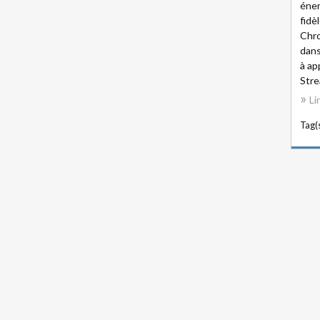
éner
fidè
Chro
dans
à ap
Strea
Li
Tag(s