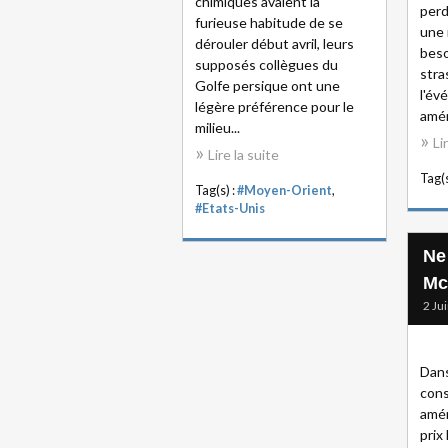
chimiques avaient la
perd
furieuse habitude de se
une n
dérouler début avril, leurs
beso
supposés collègues du
stra
Golfe persique ont une
l'év
légère préférence pour le
amér
milieu...
Li
Lire la suite
Tag(s
Tag(s) :
#Moyen-Orient
,
#Etats-Unis
Ne 
Mc
2 Ju
Dans
cons
amér
prix