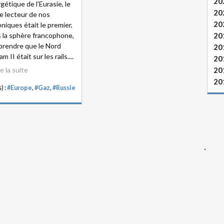
20
gétique de l'Eurasie, le
20
le lecteur de nos
20
niques était le premier,
 la sphère francophone,
20
prendre que le Nord
20
m II était sur les rails....
20
re la suite
20
20
) :
#Europe
,
#Gaz
,
#Russie