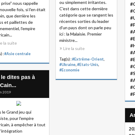
ou simplement irritantes.
 prise" nous rappelle
#
C'est dans cette dernière
ouvelle fois, si l'en était
#
catégorie que se rangent les
in, que derrière les
#
récentes sorties du leader
ss et paillettes de
#P
d'un pays dont on parle peu
énementiel, l'empire
#A
ici : la Malaisie. Premier
icain...
#
ministre...
re la suite
#H
Lire la suite
#A
) :
#Asie centrale
#
Tag(s) :
#Extrême-Orient
,
#Ukraine
,
#Etats-Unis
,
#
#Economie
#S
le dites pas à
#A
Cain...
#
in 2019
#P
 le Grand jeu qui
iste, pour l'empire
icain, à empêcher à tout
20
 l'intégration