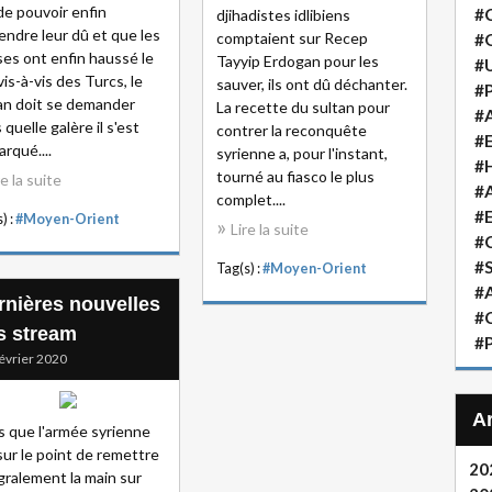
 de pouvoir enfin
#
djihadistes idlibiens
endre leur dû et que les
comptaient sur Recep
#
es ont enfin haussé le
Tayyip Erdogan pour les
#
vis-à-vis des Turcs, le
sauver, ils ont dû déchanter.
#P
an doit se demander
La recette du sultan pour
#A
 quelle galère il s'est
contrer la reconquête
#
rqué....
syrienne a, pour l'instant,
#H
tourné au fiasco le plus
re la suite
#A
complet....
#
) :
#Moyen-Orient
Lire la suite
#
#S
Tag(s) :
#Moyen-Orient
#A
rnières nouvelles
#
s stream
#P
évrier 2020
s que l'armée syrienne
sur le point de remettre
20
gralement la main sur