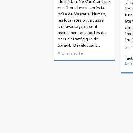
l'Idlibistan. Ne s'arrêtant pas
l'ar
en si bon chemin après la
à Al
prise de Maarat al-Numan,
turc
les loyalistes ont poussé
été 
leur avantage et sont
chos
maintenant aux portes du
impo
noeud stratégique de
jeu 
Saraqib. Développant...
Li
Lire la suite
Tag(s
Unis