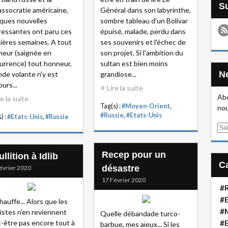
assocratie américaine,
Général dans son labyrinthe,
ques nouvelles
sombre tableau d'un Bolivar
ressantes ont paru ces
épuisé, malade, perdu dans
ières semaines. A tout
ses souvenirs et l'échec de
neur (saignée en
son projet. Si l'ambition du
currence) tout honneur,
sultan est bien moins
inde volante n'y est
grandiose...
ours...
Lire la suite
Abo
re la suite
Tag(s) :
#Moyen-Orient
,
nou
#Russie
,
#Etats-Unis
) :
#Etats-Unis
,
#Russie
E
m
a
Recep pour un
llition à Idlib
i
désastre
évrier 2020
l
17 Février 2020
#R
#E
hauffe... Alors que les
#
listes n'en reviennent
Quelle débandade turco-
-être pas encore tout à
#
barbue, mes aïeux... Si les