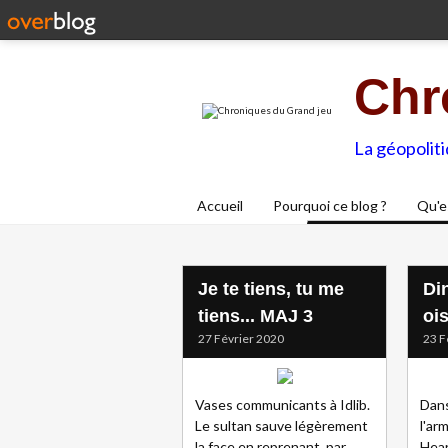
Chr
La géopolit
Accueil
Pourquoi ce blog ?
Qu'e
Je te tiens, tu me
Di
tiens... MAJ 3
oi
27 Février 2020
23 F
Vases communicants à Idlib.
Dans
Le sultan sauve légèrement
l'ar
la face en reprenant, par
Hear