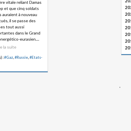
20
tère vitale reliant Damas
20
ep et que cinq soldats
20
s auraient à nouveau
tués, il se passe des
20
es tout aussi
20
rtantes dans le Grand
20
énergético-eurasien....
20
re la suite
20
) :
#Gaz
,
#Russie
,
#Etats-