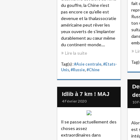
fait
du gouffre, la Chine n'est
repr
pas encore ce qu'elle est
Russ
devenue et la thalassocratie
ton 
américaine peut rêver les
sult
yeux ouverts de s'implanter
dans
durablement au cœur même
emba
du continent-monde....
Li
Lire la suite
Tag(s
Tag(s) :
#Asie centrale
,
#Etats-
Unis
,
#Russie
,
#Chine
De
Idlib à 7 km ! MAJ
de
4 Février 2020
10 F
Il se passe actuellement des
Alor
choses assez
est 
extraordinaires dans
inté