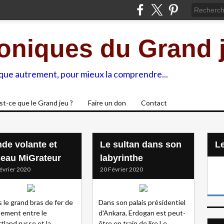
oniques du Grand 
ique autrement, pour mieux la comprendre...
st-ce que le Grand jeu ?
Faire un don
Contact
nde volante et
Le sultan dans son
L
seau MiGrateur
labyrinthe
évrier 2020
20 Février 2020
 le grand bras de fer de
Dans son palais présidentiel
mement entre le
d'Ankara, Erdogan est peut-
tland russe et la
être en train de lire Le