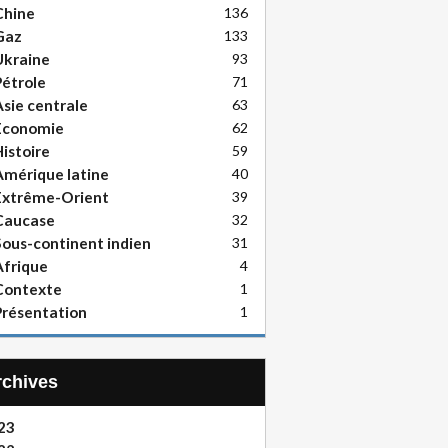
Chine
136
Gaz
133
Ukraine
93
étrole
71
sie centrale
63
Economie
62
istoire
59
mérique latine
40
Extrême-Orient
39
Caucase
32
ous-continent indien
31
frique
4
Contexte
1
résentation
1
Archives
23