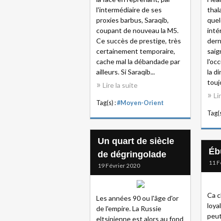
l'intermédiaire de ses
thal
proxies barbus, Saraqib,
quel
coupant de nouveau la M5.
inté
Ce succès de prestige, très
dern
certainement temporaire,
saig
cache mal la débandade par
l'oc
ailleurs. Si Saraqib...
la d
touj
Lire la suite
Li
Tag(s) :
#Moyen-Orient
Tag(s
Un quart de siècle
Ébu
de dégringolade
11 F
19 Février 2020
Ca c
Les années 90 ou l'âge d'or
loya
de l'empire. La Russie
peut
eltsinienne est alors au fond