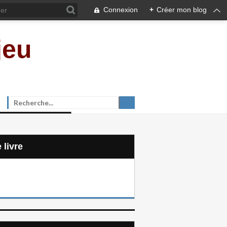
Connexion
+
Créer mon blog
jeu
e livre