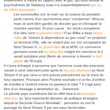
évidemment à mettre en rapport avec le gaz, qui sous-tendait le
psychodrame de Salisbury mais n'a vraisemblablement
pas eu
les effets escomptés
:
Les euronouilles ont, la main sur la couture du pantalon,
parlé comme d'un seul homme pour "condamner" Moscou
mais se sont bien gardés de discuter gaz et d'évoquer la
moindre sanction. Et pour cause : les stocks européens
d'or bleu sont
quasiment vides
! Frau Milka a beau
lancer
l'idée
de "réduire la dépendance au gaz russe" en projetant
un terminal GNL, elle ne revient pas sur son acceptation du
Nord Stream II,
au grand dam
de la MSN. Le commerce
germano-russe est
au beau fixe
malgré les sanctions et il
serait suicidaire pour Berlin de renoncer à devenir
le hub
gazier
de l'Europe.
Il n'aura échappé à personne que l'annonce russe des exercices
navals à venir intervient juste après le
feu vert allemand
au
Nord
Stream II
et que ceux-ci sont prévus précisément sur le tracé du
futur pipeline. Pourquoi alors Poutine souhaite-t-il ce feu d'artifice
de missiles à l'endroit même où passera le tube ? Il s'agit peut-
être d'un message à destination du... Danemark.
Le placide pays scandinave fait en effet face à un
écrasant
dilemme
, sa "plus importante décision de politique étrangère
depuis la Seconde Guerre Mondiale" : permettre ou non le
passage du
Nord Stream II
par ses eaux territoriales.