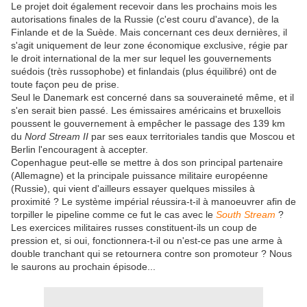
Le projet doit également recevoir dans les prochains mois les
autorisations finales de la Russie (c'est couru d'avance), de la
Finlande et de la Suède. Mais concernant ces deux dernières, il
s'agit uniquement de leur zone économique exclusive, régie par
le droit international de la mer sur lequel les gouvernements
suédois (très russophobe) et finlandais (plus équilibré) ont de
toute façon peu de prise.
Seul le Danemark est concerné dans sa souveraineté même, et il
s'en serait bien passé. Les émissaires américains et bruxellois
poussent le gouvernement à empêcher le passage des 139 km
du
Nord Stream II
par ses eaux territoriales tandis que Moscou et
Berlin l'encouragent à accepter.
Copenhague peut-elle se mettre à dos son principal partenaire
(Allemagne) et la principale puissance militaire européenne
(Russie), qui vient d'ailleurs essayer quelques missiles à
proximité ? Le système impérial réussira-t-il à manoeuvrer afin de
torpiller le pipeline comme ce fut le cas avec le
South Stream
?
Les exercices militaires russes constituent-ils un coup de
pression et, si oui, fonctionnera-t-il ou n'est-ce pas une arme à
double tranchant qui se retournera contre son promoteur ? Nous
le saurons au prochain épisode...