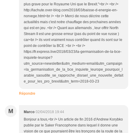
plus grave pour le Royaume Uni que le Brexit."<br /> <br />
http://lachute.over-blog.com/2018/03/baisse-d-energie-en-
norvege.html<br /> <br /> Merci de nous décrire cette
actualités mais c'est notre chauffage des prochaines années
qui est en jeu .<br /> Quant aux allemands , leur offrir North
Stream II est une grosse erreur (pas du point de vue russe )
car<br /> ils vont vraiment nous contrôler quand ils sont sur le
point de contrôler la BCE :<br /> <br />
https://fr.express.live/2018/03/23/la-germanisation-de-la-bce-
inquiete-leurope?
utm_source=newsletter&utm_medium=email&utm_campaign
=la_germanisation_de_la_bce_inquiete_leurope_pourquoi_l
arabie_saoudite_se_rapproche_disrael_une_nouvelle_defait
e_pour_les_pro_brexit&utm_term=2018-03-23
Répondre
M
Marco
02/04/2018 19:44
Bonjour a tous,<br /> Un article de fin 2016 d'Andrew Korybko
publie par le Saker Francophone dans lequel il donne une
vision de ce que pourraient être les tronçons de la route de la