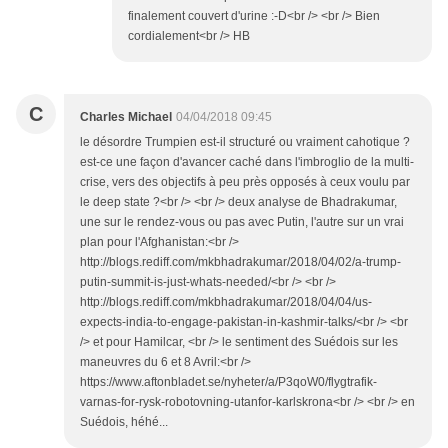
finalement couvert d'urine :-D<br /> <br /> Bien
cordialement<br /> HB
C
Charles Michael
04/04/2018 09:45
le désordre Trumpien est-il structuré ou vraiment cahotique ?
est-ce une façon d'avancer caché dans l'imbroglio de la multi-
crise, vers des objectifs à peu près opposés à ceux voulu par
le deep state ?<br /> <br /> deux analyse de Bhadrakumar,
une sur le rendez-vous ou pas avec Putin, l'autre sur un vrai
plan pour l'Afghanistan:<br />
http://blogs.rediff.com/mkbhadrakumar/2018/04/02/a-trump-
putin-summit-is-just-whats-needed/<br /> <br />
http://blogs.rediff.com/mkbhadrakumar/2018/04/04/us-
expects-india-to-engage-pakistan-in-kashmir-talks/<br /> <br
/> et pour Hamilcar, <br /> le sentiment des Suédois sur les
maneuvres du 6 et 8 Avril:<br />
https://www.aftonbladet.se/nyheter/a/P3qoW0/flygtrafik-
varnas-for-rysk-robotovning-utanfor-karlskrona<br /> <br /> en
Suédois, héhé...