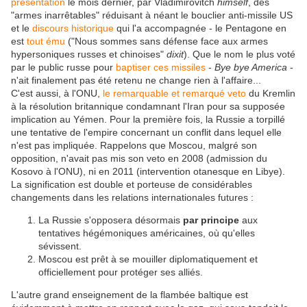
présentation
le mois dernier, par Vladimirovitch
himself
, des
"armes inarrêtables" réduisant à néant le bouclier anti-missile US
et le
discours historique
qui l'a accompagnée - le Pentagone en
est
tout ému
("Nous sommes sans défense face aux armes
hypersoniques russes et chinoises"
dixit
). Que le nom le plus voté
par le public russe pour
baptiser ces missiles
-
Bye bye America
-
n'ait finalement pas été retenu ne change rien à l'affaire...
C'est aussi, à l'ONU,
le remarquable et remarqué veto
du Kremlin
à la résolution britannique condamnant l'Iran pour sa supposée
implication au Yémen. Pour la première fois, la Russie a torpillé
une tentative de l'empire concernant un conflit dans lequel elle
n'est pas impliquée. Rappelons que Moscou, malgré son
opposition, n'avait pas mis son veto en 2008 (admission du
Kosovo à l'ONU), ni en 2011 (intervention otanesque en Libye).
La signification est double et porteuse de considérables
changements dans les relations internationales futures :
La Russie s'opposera désormais
par principe
aux
tentatives hégémoniques américaines, où qu'elles
sévissent.
Moscou est prêt à se mouiller diplomatiquement et
officiellement pour protéger ses alliés.
L'autre grand enseignement de la flambée baltique est