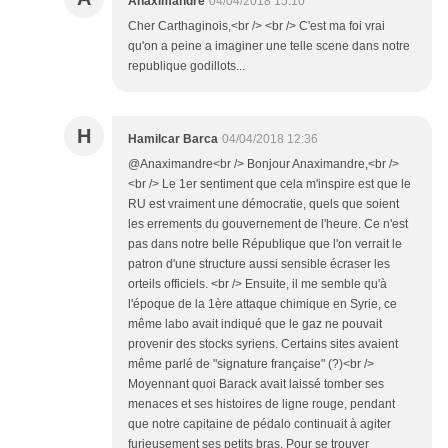
Anaximandre
04/04/2018 15:10
Cher Carthaginois,<br /> <br /> C'est ma foi vrai
qu'on a peine a imaginer une telle scene dans notre
republique godillots...
H
Hamilcar Barca
04/04/2018 12:36
@Anaximandre<br /> Bonjour Anaximandre,<br />
<br /> Le 1er sentiment que cela m'inspire est que le
RU est vraiment une démocratie, quels que soient
les errements du gouvernement de l'heure. Ce n'est
pas dans notre belle République que l'on verrait le
patron d'une structure aussi sensible écraser les
orteils officiels. <br /> Ensuite, il me semble qu'à
l'époque de la 1ère attaque chimique en Syrie, ce
même labo avait indiqué que le gaz ne pouvait
provenir des stocks syriens. Certains sites avaient
même parlé de "signature française" (?)<br />
Moyennant quoi Barack avait laissé tomber ses
menaces et ses histoires de ligne rouge, pendant
que notre capitaine de pédalo continuait à agiter
furieusement ses petits bras. Pour se trouver