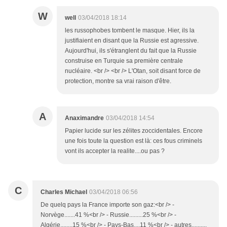
W
well
03/04/2018 18:14
les russophobes tombent le masque. Hier, ils la
justifiaient en disant que la Russie est agressive.
Aujourd'hui, ils s'étranglent du fait que la Russie
construise en Turquie sa première centrale
nucléaire. <br /> <br /> L'Otan, soit disant force de
protection, montre sa vrai raison d'être.
A
Anaximandre
03/04/2018 14:54
Papier lucide sur les zélites zoccidentales. Encore
une fois toute la question est là: ces fous criminels
vont ils accepter la realite....ou pas ?
C
Charles Michael
03/04/2018 06:56
De quelq pays la France importe son gaz:<br /> -
Norvège.......41 %<br /> - Russie.........25 %<br /> -
Algérie........15 %<br /> - Pays-Bas....11 %<br /> - autres..........