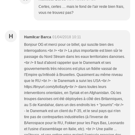
Certes, certes .... mais le fond de l'air reste bien frais,
vous ne trouvez pas?
H
Hamilcar Barca
01/04/2018 10:11
Bonjour OG et merci pour ce billet, qui suscite bien des
interrogations.<br /> <br /> La plus importante est bien sûr le
passage du Nord Stream dans les eaux territoriales danoises.
<br /> Il faut d'abord rappeler que le Danemark et ses
gouvernements très néocons est plus un fidèle vassal de
l'Empire qu'inféodé à Bruxelles. Quasiment au même niveau
que le RU:<br /> - le Danemark a suivi les USA <br />
https://tinyurl.com/y8o8ayfy<br /> dans toutes leurs
interventions orientales, en Syriak et en Afghanistan. Où les
troupes danoises ont été déployées à côté des Britanniques,
au S de Kandahar, dans un des endroits les + "pourris".<br />
- le Danemark est un client du F-35, et le seul pays qui n'en
tire pas de contreparties industrielles (à l'inverse de
BAerospace pour le RU, Fokker pour les Pays Bas, Leonardo
et l'usine d'assemblage en Italie, etc). <br /> Une paille ...