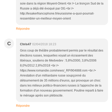
soie dans la région Moyent-Orient.<br /> Le tronçon Sud de la
Russie a déjà été évoqué par OG.<br />
http://lesakerfrancophone.fr/eurasisme-a-quoi-pourrait-
ressembler-un-meilleur-moyen-orient
Répondre
C
Chris47
02/04/2018 18:23
Gros coup de théâtre probablement permis par le résultat des
élections russes, lesquelles voyait un écrasement des
libéraux, soutiens de Medvedev : 5,8%/2000, 3,8%/2006
8,0%/2012 2,8%/2018 <br />
https://www.romandie.com/news/_RP/904888.rom <br />
Arrestation d'un milliardaire russe soupçonné du
détournement de 35 millions d'euros, qui provoque un choc
dans les milieux politico-financiers russes à l'approche de la
formation d'un nouveau gouvernement. Poutine reparti à faire
le ménage après son plébiscite.
Répondre