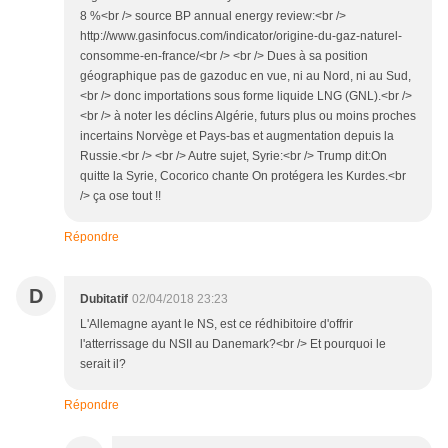
8 %<br /> source BP annual energy review:<br />
http://www.gasinfocus.com/indicator/origine-du-gaz-naturel-
consomme-en-france/<br /> <br /> Dues à sa position
géographique pas de gazoduc en vue, ni au Nord, ni au Sud,
<br /> donc importations sous forme liquide LNG (GNL).<br />
<br /> à noter les déclins Algérie, futurs plus ou moins proches
incertains Norvège et Pays-bas et augmentation depuis la
Russie.<br /> <br /> Autre sujet, Syrie:<br /> Trump dit:On
quitte la Syrie, Cocorico chante On protégera les Kurdes.<br
/> ça ose tout !!
Répondre
D
Dubitatif
02/04/2018 23:23
L'Allemagne ayant le NS, est ce rédhibitoire d'offrir
l'atterrissage du NSII au Danemark?<br /> Et pourquoi le
serait il?
Répondre