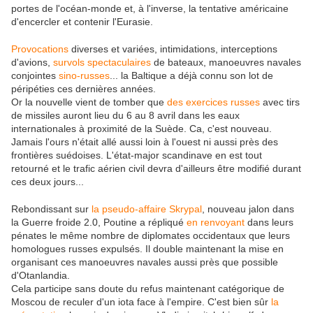
portes de l'océan-monde et, à l'inverse, la tentative américaine
d'encercler et contenir l'Eurasie.
Provocations
diverses et variées, intimidations, interceptions
d'avions,
survols spectaculaires
de bateaux, manoeuvres navales
conjointes
sino-russes
... la Baltique a déjà connu son lot de
péripéties ces dernières années.
Or la nouvelle vient de tomber que
des exercices russes
avec tirs
de missiles auront lieu du 6 au 8 avril dans les eaux
internationales à proximité de la Suède. Ca, c'est nouveau.
Jamais l'ours n'était allé aussi loin à l'ouest ni aussi près des
frontières suédoises. L'état-major scandinave en est tout
retourné et le trafic aérien civil devra d'ailleurs être modifié durant
ces deux jours...
Rebondissant sur
la pseudo-affaire Skrypal
, nouveau jalon dans
la Guerre froide 2.0, Poutine a répliqué
en renvoyant
dans leurs
pénates le même nombre de diplomates occidentaux que leurs
homologues russes expulsés. Il double maintenant la mise en
organisant ces manoeuvres navales aussi près que possible
d'Otanlandia.
Cela participe sans doute du refus maintenant catégorique de
Moscou de reculer d'un iota face à l'empire. C'est bien sûr
la