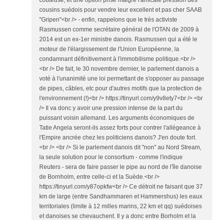
coûteuse, et une option prise malgré l'amicale pression des
cousins suédois pour vendre leur excellent et pas cher SAAB
"Gripen"<br /> - enfin, rappelons que le très activiste
Rasmussen comme secrétaire général de l'OTAN de 2009 à
2014 est un ex-1er ministre danois. Rasmussen qui a été le
moteur de l'élargissement de l'Union Européenne, la
condamnant définitivement à l'immobilisme politique.<br />
<br /> De fait, le 30 novembre dernier, le parlement danois a
voté à l'unanimité une loi permettant de s'opposer au passage
de pipes, câbles, etc pour d'autres motifs que la protection de
l'environnement (!)<br /> https://tinyurl.com/y9v8ety7<br /> <br
/> Il va donc y avoir une pression intense de la part du
puissant voisin allemand. Les arguments économiques de
Tatie Angela seront-ils assez forts pour contrer l'allégeance à
l'Empire ancrée chez les politiciens danois? J'en doute fort.
<br /> <br /> Si le parlement danois dit "non" au Nord Stream,
la seule solution pour le consortium - comme l'indique
Reuters - sera de faire passer le pipe au nord de l'île danoise
de Bornholm, entre celle-ci et la Suède.<br />
https://tinyurl.com/y87opkfw<br /> Ce détroit ne faisant que 37
km de large (entre Sandhammaren et Hammershus) les eaux
territoriales (limite à 12 milles marins, 22 km et qq) suédoises
et danoises se chevauchent. Il y a donc entre Borholm et la