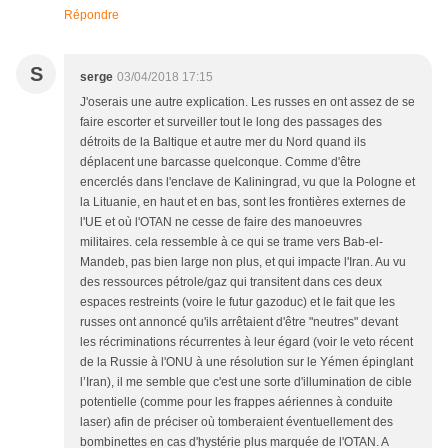
Répondre
S
serge
03/04/2018 17:15
J'oserais une autre explication. Les russes en ont assez de se
faire escorter et surveiller tout le long des passages des
détroits de la Baltique et autre mer du Nord quand ils
déplacent une barcasse quelconque. Comme d'être
encerclés dans l'enclave de Kaliningrad, vu que la Pologne et
la Lituanie, en haut et en bas, sont les frontières externes de
l'UE et où l'OTAN ne cesse de faire des manoeuvres
militaires. cela ressemble à ce qui se trame vers Bab-el-
Mandeb, pas bien large non plus, et qui impacte l'Iran. Au vu
des ressources pétrole/gaz qui transitent dans ces deux
espaces restreints (voire le futur gazoduc) et le fait que les
russes ont annoncé qu'ils arrêtaient d'être "neutres" devant
les récriminations récurrentes à leur égard (voir le veto récent
de la Russie à l'ONU à une résolution sur le Yémen épinglant
l’Iran), il me semble que c'est une sorte d'illumination de cible
potentielle (comme pour les frappes aériennes à conduite
laser) afin de préciser où tomberaient éventuellement des
bombinettes en cas d'hystérie plus marquée de l'OTAN. A