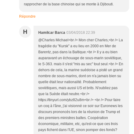
rapprocher de la base chinoise qui se monte à Djibouti.
Répondre
H
Hamilcar Barca
03/04/2018 22:39
@Charles Michael<br /> Mon cher Charles,<br /> La
tragédie du "Kursk" a eu lieu en 2000 en Mer de
Barentz, pas dans la Baltique.<br /> Il y a eu bien
auparavant un échouage de sous-marin soviétique,
le S-363. mais il s'est "mis au sec" tout seul.<br /> En
dehors de cela, la marine suédoise a pisté un grand
nombre de sous-marins, dont on n'a jamais bien su
quelle était leur nationalité. Probablement
soviétiques, mais aussi US et brits. N'oubliez pas
que la Suède était neutre.<br />
https://tinyurl.com/ybz82u8m<br /> <br /> Pour faire
un coq à l'âne, j'ai visionné ce soir sur Euronews les
discours prononcés lors de la réunion de Trump et
des premiers ministres baltes. Coopération
économique, militaire, etc, qu'est-ce que ces trois
pays fichent dans l'UE, sinon pomper des fonds?