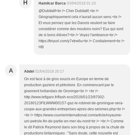
H
Hamilcar Barca
03/04/2018 01:10
@Dubitatif<br /> Cher Dubitatif,<br />
Géographiquement cela n'aurait aucun sens.<br />
Et vous pensez que les Danois veulent se faire
considérer comme des moutons noirs? Eux qui sont
de si bons élèves?<br /> Voyez l'ambiance<br />
https://tinyurl.com/y7xtrw6u<br /> Cordialement<br />
HB
A
Abdel
02/04/2018 20:17
On est face à de gros soucis en Europe en terme de
production gaziere et pétroliere. En commencant par le
gisement hollandais de Groninge<br /> <br />
http://www.lefigaro.fr/flash-eco/2018/01/23/97002-
20180123FILWWW00157-gaz-le-robinet-de-groningue-sera-
coupe-aux-grandes-entreprises-apres-des-seismes.php<br />
<br /> https://www.courrierinternational.com/article/royaume-
uni-petrole-fin-de-partie-en-mer-du-nord<br /> <br /> Comme
le dit Patrick Reymond dans son blog à propos de la chute de
productions britanniques : "Sans doute, cette nouvelle est