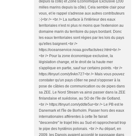
depuis la côte) et Zone Economique Exclusive (200
milles marins depuis la côte). Cela semble clair pour
vous, et le rappel s'adresse aux autres contributeurs
:-)<br /> <br /> La surface à l'intérieur des eaux
territoriales n'est ni plus ni moins que l'extension au
domaine marin du territoire du pays bordant. Donc
les eaux territoriales sont régies par les lois du pays
qu'elles baignent.<br />
https://oceanservice.noaa.gov/facts/eez.html<br />
<br /> Pour la zone économique exclusive, la
législation change, et le droit de la haute mer
s'applique en partie, sauf sur certains points. <br />
https://tinyurl.com/y9vkn727<br /> Mais vous pouvez
constater qu'un pays côtier ne peut s'opposer à la
pose de câbles de communication ou de pipes dans
sa ZEE. Le Nord Stream va ainsi passer dans la ZEE
finlandaise et suédoise, au SO de l'île de Gotland.
<br /> https://tinyurl.com/yddte5ur<br /> Le PB est le
Danemark et l'île de Borholm. Passer hors des eaux
internationales afférentes à cette île fairait
"descendre" le trajet très au Sud et rapprocherait trop
le pipe des hystéros polonais. <br /> Au départ, en
2009, les Danois avaient accordé le passsage dans