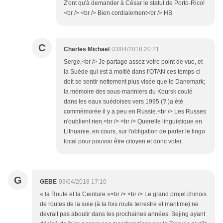
Z'ont qu'à demander à César le statut de Porto-Rico!
<br /> <br /> Bien cordialement<br /> HB
C
Charles Michael
03/04/2018 20:21
Serge,<br /> Je partage assez votre point de vue, et
la Suède qui est à moitié dans l'OTAN ces temps-ci
doit se sentir nettement plus visée que le Danemark;
la mémoire des sous-mariniers du Koursk coulé
dans les eaux suédoises vers 1995 (? )a été
commémorée il y a peu en Russie.<br /> Les Russes
n'oublient rien.<br /> <br /> Querelle linguistique en
Lithuanie, en cours, sur l'obligation de parler le lingo
local pour pouvoir être citoyen et donc voter.
G
GEBE
03/04/2018 17:10
« la Route et la Ceinture »<br /> <br /> Le grand projet chinois
de routes de la soie (à la fois route terrestre et maritime) ne
devrait pas aboutir dans les prochaines années. Bejing ayant