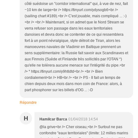
côté suédoise un "corridor international" qui, à vue de nez, fait
~10 km de large<br /> https://tinyurl.com/ydysogb6<br />
(sailing chart #189).<br /> C'est jouable, mais compliqué ... :-)
<br /> <br /> Maintenant, si on admet que le Nord Stream se
verra refuser son passage dans les eaux territoriales
danoises et devra donc se contenter de ce qui ressemblera
fort à un point névralgique, style détroit de Tiran, alors les
manoeuvres navales de Vladimir en Baltique prennent un
sens supplémentaire: la Russie fait savoir aux Scandinaves et
aux Finnois (Suède et Finlande très sollicités par l'OTAN *)
qu'elle ne tolérera aucune menace sur l'intégrité du pipe.<br
/> * https://tinyurl.com/y9htldtd<br /> <br /> Bien
cordialement<br /> HB<br /> <br /> PS - Il fait un temps de
chien depuis deux mois dans mon coin de France: alors, à
part phosphorer sur les billets d'OG ... :-D
Répondre
H
Hamilcar Barca
01/04/2018 14:54
@la grive<br /> Cher oiseau,<br /> Surtout ne pas
confondre "eaux territoriales" (limite: 12 milles marins