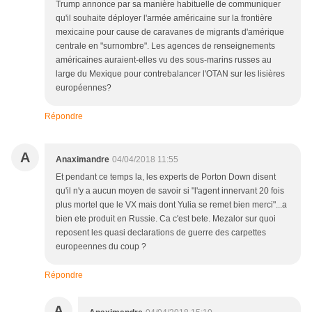
Trump annonce par sa manière habituelle de communiquer
qu'il souhaite déployer l'armée américaine sur la frontière
mexicaine pour cause de caravanes de migrants d'amérique
centrale en "surnombre". Les agences de renseignements
américaines auraient-elles vu des sous-marins russes au
large du Mexique pour contrebalancer l'OTAN sur les lisières
européennes?
Répondre
A
Anaximandre
04/04/2018 11:55
Et pendant ce temps la, les experts de Porton Down disent
qu'il n'y a aucun moyen de savoir si "l'agent innervant 20 fois
plus mortel que le VX mais dont Yulia se remet bien merci"...a
bien ete produit en Russie. Ca c'est bete. Mezalor sur quoi
reposent les quasi declarations de guerre des carpettes
europeennes du coup ?
Répondre
A