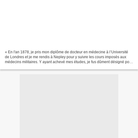
« En l'an 1878, je pris mon diplôme de docteur en médecine à l’Université
de Londres et je me rendis à Nepley pour y suivre les cours imposés aux
médecins militaires. Y ayant achevé mes études, je fus dûment désigné pour
le 5e régiment d'infanterie du...