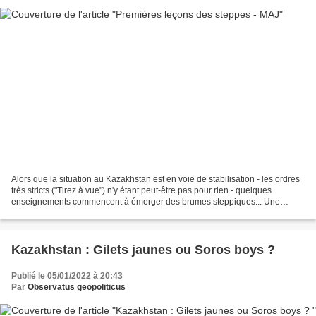
Alors que la situation au Kazakhstan est en voie de stabilisation - les ordres
très stricts ("Tirez à vue") n'y étant peut-être pas pour rien - quelques
enseignements commencent à émerger des brumes steppiques... Une
révolte locale Ceux qui, exaltés du...
Kazakhstan : Gilets jaunes ou Soros boys ?
Publié le 05/01/2022 à 20:43
Par
Observatus geopoliticus