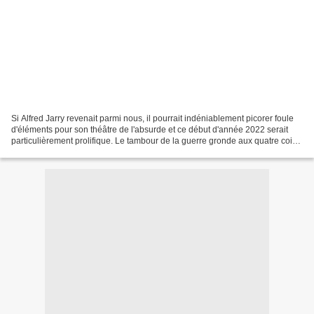
Si Alfred Jarry revenait parmi nous, il pourrait indéniablement picorer foule
d'éléments pour son théâtre de l'absurde et ce début d'année 2022 serait
particulièrement prolifique. Le tambour de la guerre gronde aux quatre coins
de l'Europe. Plumitifs...