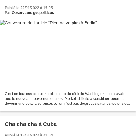
Publié le 22/01/2022 à 15:05
Par
Observatus geopoliticus
C'est en tout cas ce qu'on doit se dire du côté de Washington. L'on savait
que le nouveau gouvernement post-Merkel, difficile à constituer, pourrait
devenir une boîte à surprises et l'on n'est pas déçu ; ces satanés teutons ont
une fâcheuse tendance à...
Cha cha cha à Cuba
Publié le 13/01/2022 à 21:04