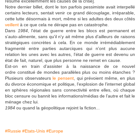
résume excellemment les causes de la crise].
Notre dernier billet, dont le ton parfois pessimiste avait interpellé
certains lecteurs, sentait venir ce grand découplage, irréparable,
cette lutte désormais à mort, même si les adultes des deux côtés
veillent
à ce que cela ne dérape pas en catastrophe.
Dans
1984
, l'état de guerre entre les blocs est permanent et
s'auto-alimente, sans qu'il n'y ait même plus d'ailleurs de raisons
stratégiques concrètes à cela. En ce monde irrémédiablement
fragmenté entre parties autarciques qui n'ont plus aucune
relation les unes avec les autres, l'état de guerre est devenu un
état de fait, naturel, que plus personne ne remet en cause.
Est-on en train d'assister à la naissance de ce nouvel
ordre constitué de mondes parallèles plus ou moins étanches ?
Plusieurs observateurs
le pensent
, qui prévoient même, en plus
du divorce économique et politique, l'explosion de l'internet global
en sphères régionales sans connectivité entre elles, où chaque
bloc censure ou bannit les informations/médias de l'autre et fait le
ménage chez lui.
1984
ou quand la géopolitique rejoint la fiction...
#Russie
#Etats-Unis
#Europe