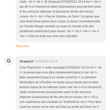
cédé. <br /> <br /> @ Grognard 07/03/2022 18:14<br /> <br />
qui dit: A ce moment là Valéri Guérassimov pourrait bien avoir
le feu vert pour déployer la puissance de feu des forces
russes.<br /> <br /> Pas en Ukraine, en Syrie ! Je pense que
cela ferait d'une pierre deux coups, la fureur conventionnelle
de l'Armée Rouge montrée au reste du monde et fin des
problèmes américains pour Assad. <br /> <br /> <br /> <br />
<br /> Cela ne reste que mon avis criticable.
Répondre
G
Grognard
07/03/2022 18:14
Cher Rupont<br /> votre message:07/03/2022 10:31<br /> <br
/> Je pense que vous êtes certainement dans le vrai.<br />
Mais seulement jusqu’à un certain point<br /> La dernière
déclaration de v.Poutine ne laisse aucun doute que la main
tendue risque de se refermer assez vite.<br /> A ce moment là
Valéri Guérassimov pourrait bien avoir le feu vert pour
déployer la puissance de feu des forces russes.<br /> VG a
une expérience des combats en Tchétchénie.<br /> Pour faire
court les russes ont le mec qu'il faut au poste qu'il faut.<br />