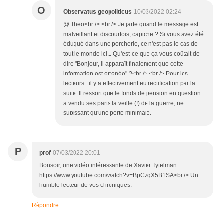
O
Observatus geopoliticus
10/03/2022 02:24
@ Theo<br /> <br /> Je jarte quand le message est
malveillant et discourtois, capiche ? Si vous avez été
éduqué dans une porcherie, ce n'est pas le cas de
tout le monde ici... Qu'est-ce que ça vous coûtait de
dire "Bonjour, il apparaît finalement que cette
information est erronée" ?<br /> <br /> Pour les
lecteurs : il y a effectivement eu rectification par la
suite. Il ressort que le fonds de pension en question
a vendu ses parts la veille (!) de la guerre, ne
subissant qu'une perte minimale.
P
prof
07/03/2022 20:01
Bonsoir, une vidéo intéressante de Xavier Tytelman :
https://www.youtube.com/watch?v=BpCzqX5B1SA<br /> Un
humble lecteur de vos chroniques.
Répondre