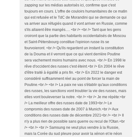
zapping sur les médias autorisés ici, confirme que c'est
toujours en cours. L'offre de couloirs humanitaires de ce matin
qui est refusée et le TdC de Morandini qui se demande ce qui
va arriver aux réfugiés quand il vont arriver en Russie, comme
s'ils allaient être mangés..... <br /> <br /> Tant que les gens
croiront que la partie des habitants occidentalisés de Moscou
et Saint-Pétersbourg constitue l'opinion russe ils se
fourvoieront. <br /> Qu'ils regardent un instant la constitution
de la Douma et il verront que ce qui vient derrière Poutine
sera vachement moins humains avec nous. <br /> En 1998 le
rêve d'occident des russes c'est éteint.<br /> En 2004 le rêve
d'être traité à égalité a pris fin. <br /> En 2022 le danger est
considéré suffisamment réel au point de forcer la main de
Poutine.<br /> <br /> La paix ne vas s'établir qu'aux conditions
des russes, les sanctions vont troubler la vie des russes, mais
elles vont bouleverser la notre. <br /> <br /> Je me répète:<br
/> La meilleur offre des russes date de 1993<br /> Le
compromis des russes date de 2007 à Munich.<br /> Aux
conditions des russes date de décembre 2021<br /> <br /> Il
n'y a plus rien de possible sans guerre ou recul de l'Otan.<br
/> <br /> <br /> Samsung ne veut plus vendre à la Russie,
mais la Corée du sud pleure pour avoir la xénon et le néon