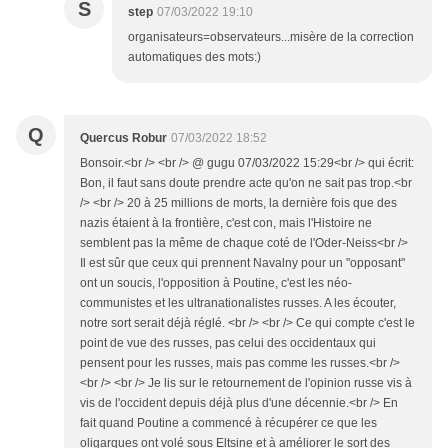
S
step
07/03/2022 19:10
organisateurs=observateurs...misère de la correction
automatiques des mots:)
Q
Quercus Robur
07/03/2022 18:52
Bonsoir.<br /> <br /> @ gugu 07/03/2022 15:29<br /> qui écrit:
Bon, il faut sans doute prendre acte qu'on ne sait pas trop.<br
/> <br /> 20 à 25 millions de morts, la dernière fois que des
nazis étaient à la frontière, c'est con, mais l'Histoire ne
semblent pas la même de chaque coté de l'Oder-Neiss<br />
Il est sûr que ceux qui prennent Navalny pour un "opposant"
ont un soucis, l'opposition à Poutine, c'est les néo-
communistes et les ultranationalistes russes. A les écouter,
notre sort serait déjà réglé. <br /> <br /> Ce qui compte c'est le
point de vue des russes, pas celui des occidentaux qui
pensent pour les russes, mais pas comme les russes.<br />
<br /> <br /> Je lis sur le retournement de l'opinion russe vis à
vis de l'occident depuis déjà plus d'une décennie.<br /> En
fait quand Poutine a commencé à récupérer ce que les
oligarques ont volé sous Eltsine et à améliorer le sort des