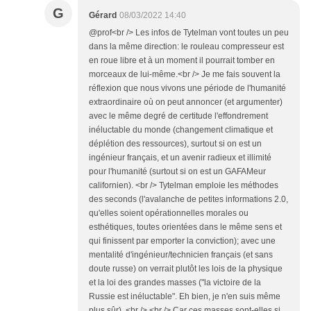
G
Gérard
08/03/2022 14:40
@prof<br /> Les infos de Tytelman vont toutes un peu
dans la même direction: le rouleau compresseur est
en roue libre et à un moment il pourrait tomber en
morceaux de lui-même.<br /> Je me fais souvent la
réflexion que nous vivons une période de l'humanité
extraordinaire où on peut annoncer (et argumenter)
avec le même degré de certitude l'effondrement
inéluctable du monde (changement climatique et
déplétion des ressources), surtout si on est un
ingénieur français, et un avenir radieux et illimité
pour l'humanité (surtout si on est un GAFAMeur
californien). <br /> Tytelman emploie les méthodes
des seconds (l'avalanche de petites informations 2.0,
qu'elles soient opérationnelles morales ou
esthétiques, toutes orientées dans le même sens et
qui finissent par emporter la conviction); avec une
mentalité d'ingénieur/technicien français (et sans
doute russe) on verrait plutôt les lois de la physique
et la loi des grandes masses ("la victoire de la
Russie est inéluctable". Eh bien, je n'en suis même
plus sûr). <br /> <br /> Car ces masses sont-elles si