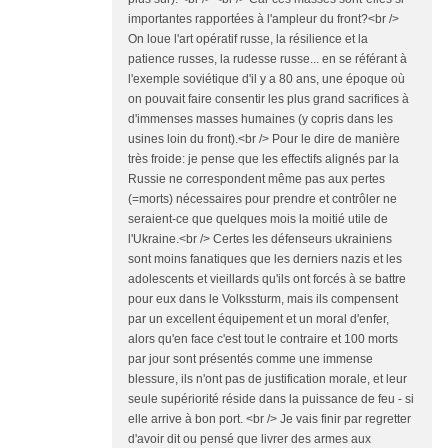
importantes rapportées à l'ampleur du front?<br />
On loue l'art opératif russe, la résilience et la
patience russes, la rudesse russe... en se référant à
l'exemple soviétique d'il y a 80 ans, une époque où
on pouvait faire consentir les plus grand sacrifices à
d'immenses masses humaines (y copris dans les
usines loin du front).<br /> Pour le dire de manière
très froide: je pense que les effectifs alignés par la
Russie ne correspondent même pas aux pertes
(=morts) nécessaires pour prendre et contrôler ne
seraient-ce que quelques mois la moitié utile de
l'Ukraine.<br /> Certes les défenseurs ukrainiens
sont moins fanatiques que les derniers nazis et les
adolescents et vieillards qu'ils ont forcés à se battre
pour eux dans le Volkssturm, mais ils compensent
par un excellent équipement et un moral d'enfer,
alors qu'en face c'est tout le contraire et 100 morts
par jour sont présentés comme une immense
blessure, ils n'ont pas de justification morale, et leur
seule supériorité réside dans la puissance de feu - si
elle arrive à bon port. <br /> Je vais finir par regretter
d'avoir dit ou pensé que livrer des armes aux