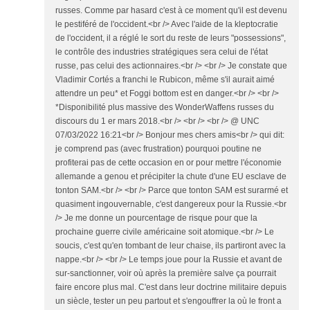
russes. Comme par hasard c'est à ce moment qu'il est devenu
le pestiféré de l'occident.<br /> Avec l'aide de la kleptocratie
de l'occident, il a réglé le sort du reste de leurs "possessions",
le contrôle des industries stratégiques sera celui de l'état
russe, pas celui des actionnaires.<br /> <br /> Je constate que
Vladimir Cortés a franchi le Rubicon, même s'il aurait aimé
attendre un peu* et Foggi bottom est en danger.<br /> <br />
*Disponibilité plus massive des WonderWaffens russes du
discours du 1 er mars 2018.<br /> <br /> <br /> @ UNC
07/03/2022 16:21<br /> Bonjour mes chers amis<br /> qui dit:
je comprend pas (avec frustration) pourquoi poutine ne
profiterai pas de cette occasion en or pour mettre l'économie
allemande a genou et précipiter la chute d'une EU esclave de
tonton SAM.<br /> <br /> Parce que tonton SAM est surarmé et
quasiment ingouvernable, c'est dangereux pour la Russie.<br
/> Je me donne un pourcentage de risque pour que la
prochaine guerre civile américaine soit atomique.<br /> Le
soucis, c'est qu'en tombant de leur chaise, ils partiront avec la
nappe.<br /> <br /> Le temps joue pour la Russie et avant de
sur-sanctionner, voir où après la première salve ça pourrait
faire encore plus mal. C'est dans leur doctrine militaire depuis
un siècle, tester un peu partout et s'engouffrer la où le front a