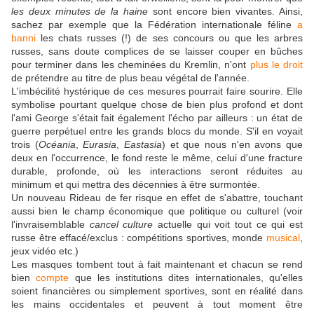
les deux minutes de la haine
sont encore bien vivantes. Ainsi,
sachez par exemple que la Fédération internationale féline
a
banni
les chats russes (!) de ses concours ou que les arbres
russes, sans doute complices de se laisser couper en bûches
pour terminer dans les cheminées du Kremlin, n'ont
plus le droit
de prétendre au titre de plus beau végétal de l'année.
L'imbécilité hystérique de ces mesures pourrait faire sourire. Elle
symbolise pourtant quelque chose de bien plus profond et dont
l'ami George s'était fait également l'écho par ailleurs : un état de
guerre perpétuel entre les grands blocs du monde. S'il en voyait
trois (
Océania
,
Eurasia
,
Eastasia
) et que nous n'en avons que
deux en l'occurrence, le fond reste le même, celui d'une fracture
durable, profonde, où les interactions seront réduites au
minimum et qui mettra des décennies à être surmontée.
Un nouveau Rideau de fer risque en effet de s'abattre, touchant
aussi bien le champ économique que politique ou culturel (voir
l'invraisemblable
cancel culture
actuelle qui voit tout ce qui est
russe être effacé/exclus : compétitions sportives, monde
musical
,
jeux vidéo etc.)
Les masques tombent tout à fait maintenant et chacun se rend
bien
compte
que les institutions dites internationales, qu'elles
soient financières ou simplement sportives, sont en réalité dans
les mains occidentales et peuvent à tout moment être