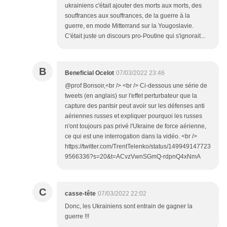
ukrainiens c'était ajouter des morts aux morts, des
souffrances aux souffrances, de la guerre à la
guerre, en mode Mitterrand sur la Yougoslavie.
C'était juste un discours pro-Poutine qui s'ignorait...
B
Beneficial Ocelot
07/03/2022 23:46
@prof Bonsoir,<br /> <br /> Ci-dessous une série de
tweets (en anglais) sur l'effet perturbateur que la
capture des pantsir peut avoir sur les défenses anti
aériennes russes et expliquer pourquoi les russes
n'ont toujours pas privé l'Ukraine de force aérienne,
ce qui est une interrogation dans la vidéo. <br />
https://twitter.com/TrentTelenko/status/149949147723
9566336?s=20&t=ACvzVwnSGmQ-rdpnQ4xNmA
C
casse-tête
07/03/2022 22:02
Donc, les Ukrainiens sont entrain de gagner la
guerre !!!