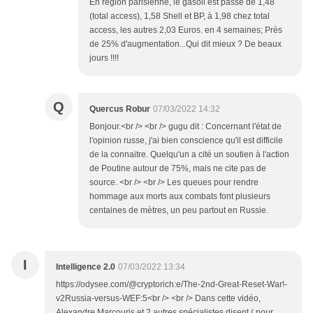
En région parisienne, le gasoil est passé de 1,48
(total access), 1,58 Shell et BP, à 1,98 chez total
access, les autres 2,03 Euros. en 4 semaines; Près
de 25% d'augmentation...Qui dit mieux ? De beaux
jours !!!!
Q
Quercus Robur
07/03/2022 14:32
Bonjour.<br /> <br /> gugu dit : Concernant l'état de
l'opinion russe, j'ai bien conscience qu'il est difficile
de la connaitre. Quelqu'un a cité un soutien à l'action
de Poutine autour de 75%, mais ne cite pas de
source. <br /> <br /> Les queues pour rendre
hommage aux morts aux combats font plusieurs
centaines de mètres, un peu partout en Russie.
I
Intelligence 2.0
07/03/2022 13:34
https://odysee.com/@cryptorich:e/The-2nd-Great-Reset-War!-
v2Russia-versus-WEF:5<br /> <br /> Dans cette vidéo,
Alexandre Marcouris et 2 autres spécialistes disent ( pour