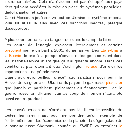
instrumentalisées. Cela n'a évidemment pas échappé aux pays
tiers qui vont accélérer la mise en place de systèmes parallèles,
dédollarisation et autres.
Car si Moscou a joué son va-tout en Ukraine, le système impérial
joue lui aussi le sien avec ces sanctions inédites, presque
désespérées.
A plus court terme, ça va tanguer dur dans le camp du Bien.
Les cours de l'énergie explosent littéralement et certains
prévoient
même un baril à 200$, du jamais vu. Des
Etats-Unis
à
la
Bosnie
, le prix à la pompe s'envole et les gens se ruent dans
les stations-service avant que ça n'augmente encore. Dans ces
conditions, pas étonnant que Washington
refuse
d'arrêter les
importations... de pétrole russe !
Quant aux euronouilles, "grâce" aux sanctions pour punir la
Russie de sa guerre en Ukraine, ils payent le gaz russe
plus cher
que jamais et participent pleinement au financement... de la
guerre russe en Ukraine. Jamais coup de menton n'aura été
aussi contre-productif...
Les conséquences ne s'arrêtent pas là. Il est impossible de
toutes les lister mais, pour ne prendre qu'un exemple de
l'entremêlement des économies de la planète, la dégringolade de
la banque russe Sberbank, coupée du SWIFT, va entraîner
la