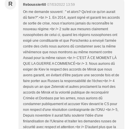
R
Reboussier60
07/03/2022 13:59
On me demande souvent : " et alors? Qu'est ce qu'on aurait
dû faire?".<br /> 1. En 2014, ayant signé et garanti les accords
de sortie de crise, nous n'aurions jamais du reconnaître le
nouveau régime.<br /> 2 suite aux mesures clairement
russophobes de celui ci, quand les régions russophones ont
exigé une constituante et que Porschenko a envoyé l'armée
contre des civils nous aurions dû condamner avec la même
véhémence que nous montrons au même moment contre
Assad pour la même raison.<br /> C'EST À CE MOMENT LÀ
QUE LA GUERRE A COMMENCÉ<br /> 3. Nous aurions dû
exiger de Kiev le respect des accords de Minsk que nous
avons garanti, en évitant d'être parjure une seconde fois et de
faire porter aux Russes la responsabilité de l'échec<br /> 4
depuis un an que Zelenski et autres proclament la mort des
accords de Minsk et la volonté publique de reconquérir
Crimée et Donbass par les armes, nous aurions dû
condamner publiquement et accuser Kiev devant le CS pour
non respect d'une résolution contraignante de l'ONU <br /> 5,
Depuis novembre il aurait fallu soutenir l'idée d'une
finlandisation de l'Ukraine et traiter les demandes russes de
sécurité avec respect et attention.<br /> D'autant plus que la