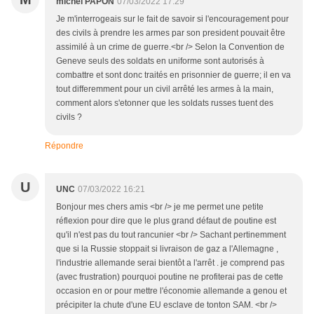
michel PAPON
07/03/2022 17:29
Je m'interrogeais sur le fait de savoir si l'encouragement pour
des civils à prendre les armes par son president pouvait être
assimilé à un crime de guerre.<br /> Selon la Convention de
Geneve seuls des soldats en uniforme sont autorisés à
combattre et sont donc traités en prisonnier de guerre; il en va
tout differemment pour un civil arrêté les armes à la main,
comment alors s'etonner que les soldats russes tuent des
civils ?
Répondre
U
UNC
07/03/2022 16:21
Bonjour mes chers amis <br /> je me permet une petite
réflexion pour dire que le plus grand défaut de poutine est
qu'il n'est pas du tout rancunier <br /> Sachant pertinemment
que si la Russie stoppait si livraison de gaz a l'Allemagne ,
l'industrie allemande serai bientôt a l'arrêt . je comprend pas
(avec frustration) pourquoi poutine ne profiterai pas de cette
occasion en or pour mettre l'économie allemande a genou et
précipiter la chute d'une EU esclave de tonton SAM. <br />