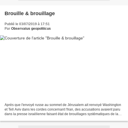
Brouille & brouillage
Publié le 03/07/2019 à 17:51
Par
Observatus geopoliticus
Après que l'envoyé russe au sommet de Jérusalem ait renvoyé Washington
et Tell Aviv dans les cordes concernant l'Iran, des accusations avaient paru
dans la presse israélienne faisant état de brouillages systématiques de la
part de l'ours. Peut-être pas...