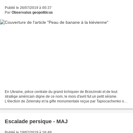
Publié le 26/07/2019 à 00:37
Par
Observatus geopoliticus
En Ukraine, pièce centrale du grand échiquier de Brzezinski et de tout
stratège américain digne de ce nom, le mois d'avril fut un petit séisme.
L'élection de Zelensky et la gifle monumentale reçue par Tapiocachenko ont
quelque peu rebattu la donne et...
Escalade persique - MAJ
Publié le 19/07/2019 à 16:49