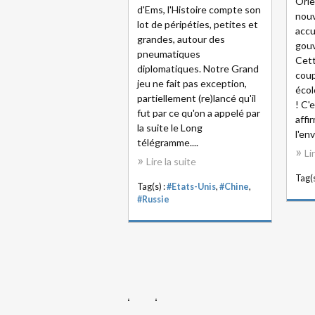
Orie
d'Ems, l'Histoire compte son
nouv
lot de péripéties, petites et
accu
grandes, autour des
gouv
pneumatiques
Cett
diplomatiques. Notre Grand
coup
jeu ne fait pas exception,
écol
partiellement (re)lancé qu'il
! C'
fut par ce qu'on a appelé par
affi
la suite le Long
l'en
télégramme....
Li
Lire la suite
Tag(s
Tag(s) :
#Etats-Unis
,
#Chine
,
#Russie