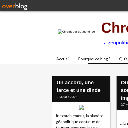
Chr
La géopolit
Accueil
Pourquoi ce blog ?
Qu'e
Un accord, une
Ou
farce et une dinde
so
28 Mars 2021
imp
27 M
Inexorablement, la planète
géopolitique continue de
... l
tourner, avec son lot de