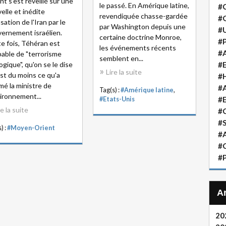
nt s'est réveillé sur une
le passé. En Amérique latine,
#
elle et inédite
revendiquée chasse-gardée
#
sation de l'Iran par le
par Washington depuis une
#
ernement israélien.
certaine doctrine Monroe,
#P
e fois, Téhéran est
les événements récents
#A
able de "terrorisme
semblent en...
ogique", qu'on se le dise
#
Lire la suite
est du moins ce qu'a
#H
rmé la ministre de
#A
Tag(s) :
#Amérique latine
,
vironnement...
#
#Etats-Unis
re la suite
#
#S
) :
#Moyen-Orient
#A
#
#P
20