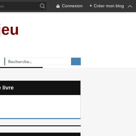
Connexion
+
Créer mon blog
jeu
e livre