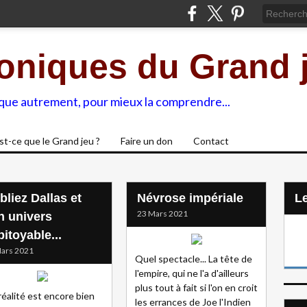
oniques du Grand 
ique autrement, pour mieux la comprendre...
st-ce que le Grand jeu ?
Faire un don
Contact
bliez Dallas et
Névrose impériale
L
23 Mars 2021
n univers
itoyable...
ars 2021
Quel spectacle... La tête de
l'empire, qui ne l'a d'ailleurs
plus tout à fait si l'on en croit
a réalité est encore bien
les errances de Joe l'Indien