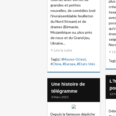
plus
grandes et petites
créa
nouvelles, de comédies (voir
texa
l'invraisemblable feuilleton
avec
du Nord Stream) et de
poss
drames (Birmanie,
qu'o
Mozambique ou, plus près
éner
de nous et du Grand jeu,
seig
Ukraine...
Nord
Lire la suite
Li
Tag(s) :
#Moyen-Orient
,
Tag(s
#Chine
,
#Europe
,
#Etats-Unis
L'
Une histoire de
po
télégramme
12 M
3 Mars 2021
Débu
Depuis la fameuse dépêche