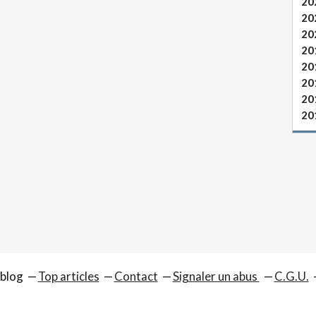
20
20
20
20
20
20
20
20
rblog
Top articles
Contact
Signaler un abus
C.G.U.