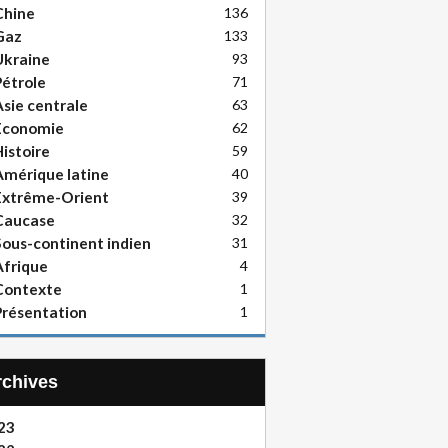
Chine
136
Gaz
133
Ukraine
93
étrole
71
sie centrale
63
Economie
62
istoire
59
mérique latine
40
Extrême-Orient
39
Caucase
32
ous-continent indien
31
frique
4
Contexte
1
résentation
1
Archives
23