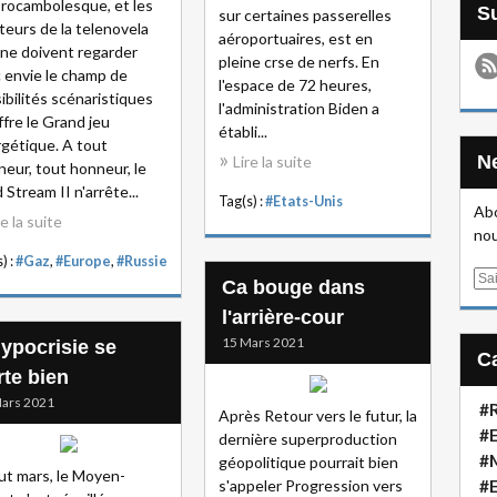
 rocambolesque, et les
sur certaines passerelles
teurs de la telenovela
aéroportuaires, est en
ne doivent regarder
pleine crse de nerfs. En
 envie le champ de
l'espace de 72 heures,
ibilités scénaristiques
l'administration Biden a
ffre le Grand jeu
établi...
gétique. A tout
Lire la suite
neur, tout honneur, le
 Stream II n'arrête...
Tag(s) :
#Etats-Unis
Abo
re la suite
nou
) :
#Gaz
,
#Europe
,
#Russie
E
Ca bouge dans
m
l'arrière-cour
a
15 Mars 2021
hypocrisie se
i
l
rte bien
ars 2021
#R
Après Retour vers le futur, la
#E
dernière superproduction
#
géopolitique pourrait bien
t mars, le Moyen-
s'appeler Progression vers
#