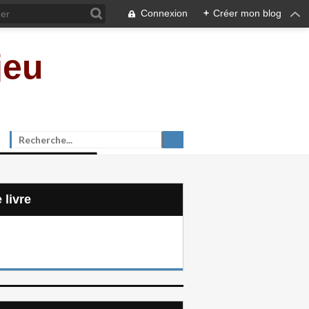
Connexion
+
Créer mon blog
jeu
e livre