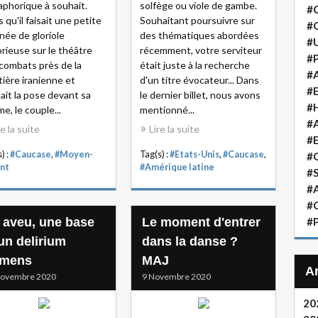
phorique à souhait.
solfège ou viole de gambe.
#
s qu'il faisait une petite
Souhaitant poursuivre sur
#
née de gloriole
des thématiques abordées
#
orieuse sur le théâtre
récemment, votre serviteur
#P
combats près de la
était juste à la recherche
#A
tière iranienne et
d'un titre évocateur... Dans
#
ait la pose devant sa
le dernier billet, nous avons
#H
e, le couple...
mentionné...
#A
re la suite
Lire la suite
#
) :
#Caucase
,
#Moyen-
Tag(s) :
#Etats-Unis
,
#Caucase
,
#
nt
#Amérique latine
#S
#A
#
 aveu, une base
Le moment d'entrer
#P
 un delirium
dans la danse ?
emens
MAJ
Novembre 2020
9 Novembre 2020
20