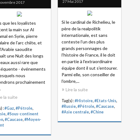
27 Mai 2017
Novembre 2017
Si le cardinal de Richelieu, le
s que les loyalistes
père de la realpolitik
ent la main sur Al
internationale, est sans
mal en Syrie, pierre
conteste l'un des plus
aire de l'arc chiite, et
grands personnages de
l'Arabie saoudite
l'histoire de France, il le doit
aît une Nuit des longs
en partie à l'extraordinaire
eaux aussi rare que
équipe dont il sut s'entourer.
séquente - événements
Parmi elle, son conseiller de
lesquels nous
l'ombre,...
endrons prochainement
.
Lire la suite
re la suite
Tag(s) :
#Histoire
,
#Etats-Unis
,
#Russie
,
#Pétrole
,
#Caucase
,
) :
#Gaz
,
#Pétrole
,
#Asie centrale
,
#Chine
sie
,
#Sous-continent
en
,
#Caucase
,
#Moyen-
nt