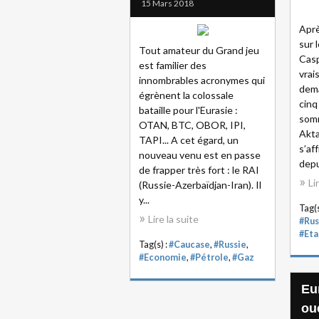
15 Mars 2018
Aprè
sur 
Tout amateur du Grand jeu
Casp
est familier des
vrai
innombrables acronymes qui
dema
égrènent la colossale
cinq
bataille pour l'Eurasie :
som
OTAN, BTC, OBOR, IPI,
Akta
TAPI... A cet égard, un
s’af
nouveau venu est en passe
depu
de frapper très fort : le RAI
Li
(Russie-Azerbaïdjan-Iran). Il
y...
Tag(s
Lire la suite
#Rus
#Eta
Tag(s) :
#Caucase
,
#Russie
,
#Economie
,
#Pétrole
,
#Gaz
Eu
ou