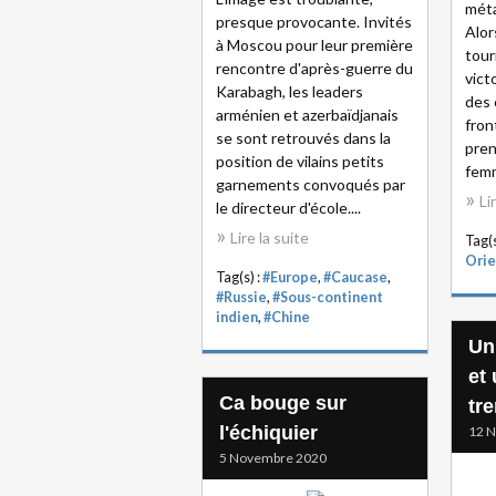
méta
presque provocante. Invités
Alor
à Moscou pour leur première
tour
rencontre d'après-guerre du
vict
Karabagh, les leaders
des 
arménien et azerbaïdjanais
fron
se sont retrouvés dans la
pren
position de vilains petits
femm
garnements convoqués par
Li
le directeur d'école....
Lire la suite
Tag(s
Orie
Tag(s) :
#Europe
,
#Caucase
,
#Russie
,
#Sous-continent
indien
,
#Chine
Un
et
Ca bouge sur
tr
l'échiquier
12 
5 Novembre 2020