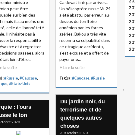
20
remier ministre
Ca devait finir par arriver...
20
nien peut être
Un hélicoptère russe Mi-24
20
iquable sur bien des
a été abattu, par erreur, au-
ts mais il a au moins une
dessus du territoire
20
ité, celle de l'honnêteté
arménien par les forces
20
le. Il n'hésite pas à
azéries. Bakou a très vite
20
sser la responsabilité
reconnu sa culpabilité dans
20
ésastre et à regretter
ce « tragique accident »,
20
décisions passées, alors
s'est excusé et a offert de
 était loin d'être...
payer une...
re la suite
Lire la suite
) :
#Russie
,
#Caucase
,
Tag(s) :
#Caucase
,
#Russie
ique
,
#Etats-Unis
Du jardin noir, du
quie : l'ours
terrorisme et de
usse le ton
quelques autres
ctobre 2020
choses
30 Octobre 2020