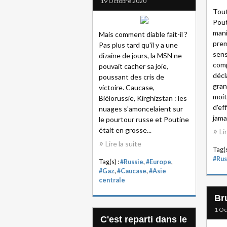
19 Octobre 2020
Tout
Pout
mani
Mais comment diable fait-il ?
prem
Pas plus tard qu'il y a une
sens
dizaine de jours, la MSN ne
comp
pouvait cacher sa joie,
décl
poussant des cris de
gran
victoire. Caucase,
moit
Biélorussie, Kirghizstan : les
d'ef
nuages s'amoncelaient sur
jamai
le pourtour russe et Poutine
était en grosse...
Li
Lire la suite
Tag(s
#Rus
Tag(s) :
#Russie
,
#Europe
,
#Gaz
,
#Caucase
,
#Asie
centrale
Br
1 Oc
C'est reparti dans le