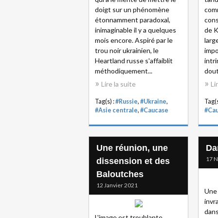
doigt sur un phénomène
comm
étonnamment paradoxal,
cons
inimaginable il y a quelques
de K
mois encore. Aspiré par le
larg
trou noir ukrainien, le
impo
Heartland russe s'affaiblit
intr
méthodiquement...
dout
Lire la suite
Li
Tag(s) :
#Russie
,
#Ukraine
,
Tag(s
#Asie centrale
,
#Caucase
#Ca
Une réunion, une
Da
17 
dissension et des
Baloutches
12 Janvier 2021
Une 
invr
dans
L'image est troublante,