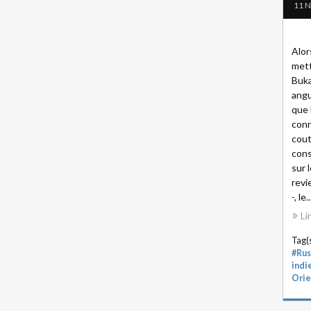
11 
Alor
mett
Buka
angul
que 
conn
cout
con
sur 
revi
-, le..
Li
Tag(s
#Rus
indi
Orie