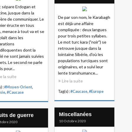
 sépare Erdogan et
ine, jusque dans la
De par son nom, le Karabagh
ère de communiquer. Le
est déjà une affaire
ier éructe en tous
compliquée : deux langues
, menace à tout va et se
pour trois petites syllabes.
laît dans les
Le mot turc kara ("noir") se
arations
retrouve jusque dans la
diloquentes dont la
lointaine Sibérie, d'où les
ié ne sont jamais suivies
populations turciques sont
fets. Le second ne parle
originaires, et a suivi leur
s pour...
lente transhumance...
re la suite
Lire la suite
) :
#Moyen-Orient
,
Tag(s) :
#Caucase
,
#Europe
sie
,
#Caucase
Miscellanées
uits de guerre
10 Octobre 2020
tobre 2020