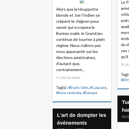
Le P
armé
Alors que la Houppette
crit
blonde et Joe l'Indien se
poin
crêpent le chignon pour
qual
savoir qui occupera le
mora
Bureau ovale, le Grand jeu
endo
continue de tourner à plein
du d
régime. Nous n'allons pas
ses 
nous appesantir sur les
qu'il
élections américaines,
d'autant que,
Li
contrairement...
Tag(s
Lire la suite
#Afr
Tag(s) :
#Etats-Unis
,
#Caucase
,
#Asie centrale
,
#Europe
Tur
ha
L'art de dompter les
26 O
événements