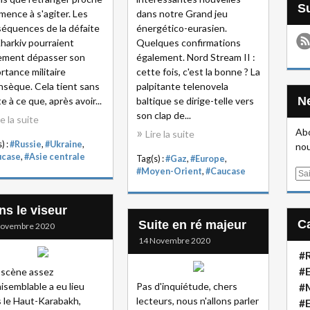
ence à s'agiter. Les
dans notre Grand jeu
équences de la défaite
énergético-eurasien.
harkiv pourraient
Quelques confirmations
ement dépasser son
également. Nord Stream II :
rtance militaire
cette fois, c'est la bonne ? La
insèque. Cela tient sans
palpitante telenovela
e à ce que, après avoir...
baltique se dirige-telle vers
son clap de...
re la suite
Abo
Lire la suite
) :
#Russie
,
#Ukraine
,
nou
ucase
,
#Asie centrale
Tag(s) :
#Gaz
,
#Europe
,
#Moyen-Orient
,
#Caucase
E
m
a
ns le viseur
i
Suite en ré majeur
Novembre 2020
l
14 Novembre 2020
#R
#E
scène assez
aisemblable a eu lieu
Pas d'inquiétude, chers
#
 le Haut-Karabakh,
lecteurs, nous n'allons parler
#