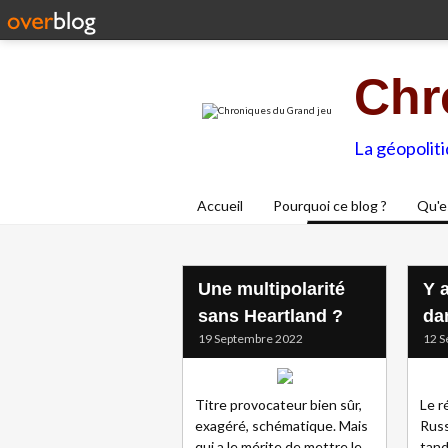
Chr
La géopolit
Accueil
Pourquoi ce blog ?
Qu'e
Une multipolarité
Y a
sans Heartland ?
da
19 Septembre 2022
12 S
Titre provocateur bien sûr,
Le r
exagéré, schématique. Mais
Russ
qui a le mérite de mettre le
tand