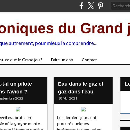
oniques du Grand 
ique autrement, pour mieux la comprendre...
st-ce que le Grand jeu ?
Faire un don
Contact
-t-il un pilote
Eau dans le gaz et
L
ns l'avion ?
gaz dans l'eau
eptembre 2022
18 Mai 2021
éveil est brutal en
Les derniers jours ont
ie où la grogne monte
procuré quelques
is que l'étranger proche
intéressantes nouvelles