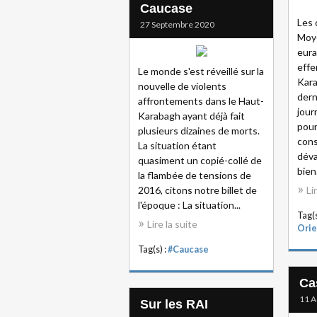
Caucase
Les 
27 Septembre 2020
Moye
eura
effe
Le monde s'est réveillé sur la
Kara
nouvelle de violents
dern
affrontements dans le Haut-
jour
Karabagh ayant déjà fait
pour
plusieurs dizaines de morts.
cons
La situation étant
déva
quasiment un copié-collé de
bien.
la flambée de tensions de
2016, citons notre billet de
Li
l'époque : La situation...
Tag(s
Lire la suite
Orie
Tag(s) :
#Caucase
Ca
11 A
Sur les RAI