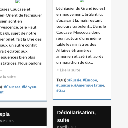
L'échiquier du Grand jeu est
cases Caucase et
en mouvement, brûlant ici,
n-Orient de l'échiquier
s'apaisant là, mais restant
sien sont en
toujours turbulent... Dans le
rvescence. Si le Haut
Caucase, Moscou a donc
bagh, sujet de notre
réuni autour d'une même
ier billet, fait la Une des
table les ministres des
naux, un autre conflit
Affaires étrangères
rait éclater, aux
arménien et azéri et, après
équences bien plus
un marathon de dix...
statrices. Nous parlons
..
Lire la suite
re la suite
Tag(s) :
#Russie
,
#Europe
,
#Caucase
,
#Amérique latine
,
) :
#Caucase
,
#Moyen-
#Gaz
nt
Dédollarisation,
spia
suite
oût 2018
8 Avril 2020