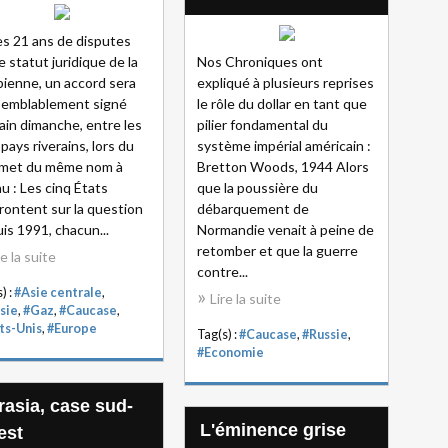
s 21 ans de disputes
le statut juridique de la
Nos Chroniques ont
ienne, un accord sera
expliqué à plusieurs reprises
semblablement signé
le rôle du dollar en tant que
in dimanche, entre les
pilier fondamental du
 pays riverains, lors du
système impérial américain :
met du même nom à
Bretton Woods, 1944 Alors
u : Les cinq États
que la poussière du
frontent sur la question
débarquement de
is 1991, chacun...
Normandie venait à peine de
retomber et que la guerre
re la suite
contre...
) :
#Asie centrale
,
Lire la suite
sie
,
#Gaz
,
#Caucase
,
ts-Unis
,
#Europe
Tag(s) :
#Caucase
,
#Russie
,
#Economie
rasia, case sud-
L'éminence grise
est