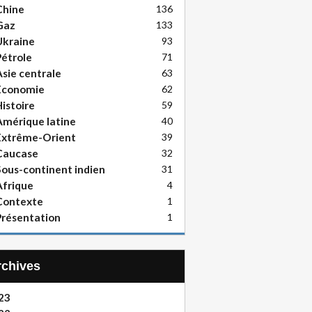
Chine
136
Gaz
133
Ukraine
93
étrole
71
sie centrale
63
Economie
62
istoire
59
mérique latine
40
Extrême-Orient
39
Caucase
32
ous-continent indien
31
frique
4
Contexte
1
résentation
1
Archives
23