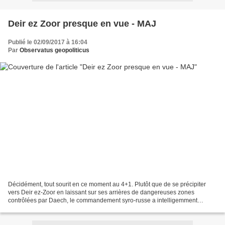
Deir ez Zoor presque en vue - MAJ
Publié le 02/09/2017 à 16:04
Par
Observatus geopoliticus
Décidément, tout sourit en ce moment au 4+1. Plutôt que de se précipiter
vers Deir ez-Zoor en laissant sur ses arrières de dangereuses zones
contrôlées par Daech, le commandement syro-russe a intelligemment
entrepris de les réduire d'abord afin d'avoir...