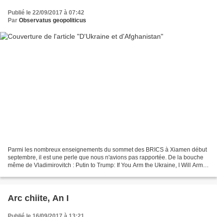
Publié le 22/09/2017 à 07:42
Par
Observatus geopoliticus
Parmi les nombreux enseignements du sommet des BRICS à Xiamen début
septembre, il est une perle que nous n'avions pas rapportée. De la bouche
même de Vladimirovitch : Putin to Trump: If You Arm the Ukraine, I Will Arm
the Taliban When big countries fight,...
Arc chiite, An I
Publié le 16/09/2017 à 13:21