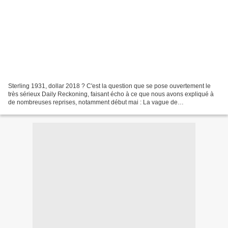
Sterling 1931, dollar 2018 ? C'est la question que se pose ouvertement le
très sérieux Daily Reckoning, faisant écho à ce que nous avons expliqué à
de nombreuses reprises, notamment début mai : La vague de
dédollarisation touche lentement mais sûrement...