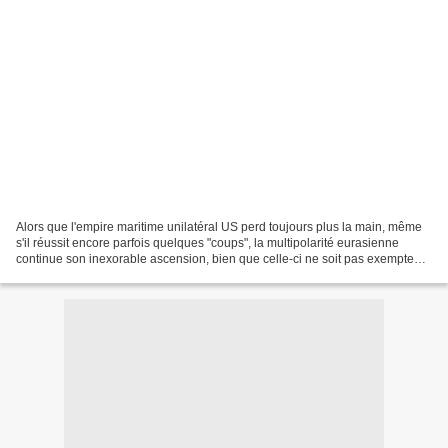
Alors que l'empire maritime unilatéral US perd toujours plus la main, même
s'il réussit encore parfois quelques "coups", la multipolarité eurasienne
continue son inexorable ascension, bien que celle-ci ne soit pas exempte
d'accrocs. Le Grand jeu dans...