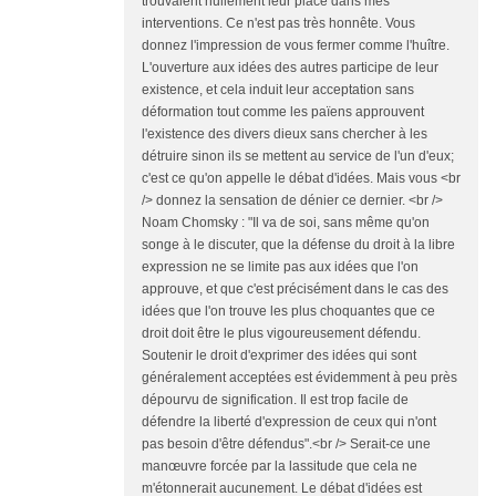
trouvaient nullement leur place dans mes
interventions. Ce n'est pas très honnête. Vous
donnez l'impression de vous fermer comme l'huître.
L'ouverture aux idées des autres participe de leur
existence, et cela induit leur acceptation sans
déformation tout comme les païens approuvent
l'existence des divers dieux sans chercher à les
détruire sinon ils se mettent au service de l'un d'eux;
c'est ce qu'on appelle le débat d'idées. Mais vous <br
/> donnez la sensation de dénier ce dernier. <br />
Noam Chomsky : "Il va de soi, sans même qu'on
songe à le discuter, que la défense du droit à la libre
expression ne se limite pas aux idées que l'on
approuve, et que c'est précisément dans le cas des
idées que l'on trouve les plus choquantes que ce
droit doit être le plus vigoureusement défendu.
Soutenir le droit d'exprimer des idées qui sont
généralement acceptées est évidemment à peu près
dépourvu de signification. Il est trop facile de
défendre la liberté d'expression de ceux qui n'ont
pas besoin d'être défendus".<br /> Serait-ce une
manœuvre forcée par la lassitude que cela ne
m'étonnerait aucunement. Le débat d'idées est