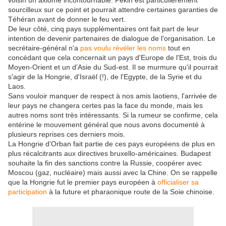
voisin un axiome incontournable. Pékin est particulièrement
sourcilleux sur ce point et pourrait attendre certaines garanties de
Téhéran avant de donner le feu vert.
De leur côté, cinq pays supplémentaires ont fait part de leur
intention de devenir partenaires de dialogue de l'organisation. Le
secrétaire-général n'a
pas voulu révéler les noms
tout en
concédant que cela concernait un pays d'Europe de l'Est, trois du
Moyen-Orient et un d'Asie du Sud-est. Il se murmure qu'il pourrait
s'agir de la Hongrie, d'Israël (!), de l'Egypte, de la Syrie et du
Laos.
Sans vouloir manquer de respect à nos amis laotiens, l'arrivée de
leur pays ne changera certes pas la face du monde, mais les
autres noms sont très intéressants. Si la rumeur se confirme, cela
entérine le mouvement général que nous avons documenté à
plusieurs reprises ces derniers mois.
La Hongrie d'Orban fait partie de ces pays européens de plus en
plus récalcitrants aux directives bruxello-américaines. Budapest
souhaite la fin des sanctions contre la Russie, coopérer avec
Moscou (gaz, nucléaire) mais aussi avec la Chine. On se rappelle
que la Hongrie fut le premier pays européen à
officialiser sa
participation
à la future et pharaonique route de la Soie chinoise.