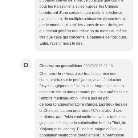
un parfait cheval de Troie. Je constate que comme
pour les Palestiniens et les Kurdes, les Chinois
bénéficient d'une certaine aura malgré l'existence,
avant la lettre, de multiples chinatown disséminés de
par le monde qui sont des zones de non-droits, ce
qui devrait générer une réflexion du moins au même
titre que celle qui concerne la banlieue de nos jours.
Enfin, l'avenir nous le dira.
O
Observatus geopoliticus
03/07/2016 02:18
Cher ami,<br /> vous avez trop lu la prose néo-
conservatrice sur le péril jaune, visant à détacher
"psychologiquement" l'ours et le dragon car l'union
des deux est un danger mortel pour la suprématie de
l'empire maritime.<br /> Il n'y a pas de péril
démographique/migratoire chinois. Les deux tiers de
la Chine sont à peu près vides ! C'est d'abord ces
territoires que Pékin veut mettre en valeur (même si
ça passe, hélas, par la colonisation han du Tibet, du
Xinjiang et du centre). Et, enfant unique oblige, la
population vieillit considérablement ; la permission