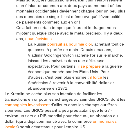
Mais surtout, les discussions avancent sur l'établissement
d'un étalon-or commun aux deux pays au moment où les
monnaies occidentales deviennent chaque jour un peu plus
des monnaies de singe. Il est même évoqué l'éventualité
de paiements commerciaux en or !
Cela fait un certain temps que l'ours et le dragon nous
mijotent quelque chose avec le métal précieux. Il y a deux
ans,
nous écrivions
:
La Russie
poursuit sa boulimie d'or
, achetant tout ce
qui passe à portée de main. Depuis deux ans,
Vladimir Goldfingerovitch rachète l'or sur le marché,
laissant les analystes dans une délicieuse
expectative. Pour certains,
il se prépare
à la guerre
économique menée par les Etats-Unis. Pour
d'autres, c'est bien plus énorme :
il force
les
Américains à revenir à la convertibilité dollar-or
abandonnée en 1971.
Le Kremlin ne cache plus son intention de faciliter les
transactions en or pour les échanges au sein des BRICS, dont les
compagnies investissent
d'ailleurs dans les champs aurifères
sibériens. Les BRICS pesant à peu près autant que le G7 -
environ un tiers du PIB mondial pour chacun-, un abandon du
dollar (qui a déjà commencé avec le commerce
en monnaies
locales
) serait dévastateur pour l'empire US.