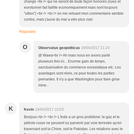
change <br /> qui ne seront de toute façon honorés (suez et
eurotunnel fait faillite economiquement mais sont toujours
"utiles").<br /> <br /> en me relisant mon commentaire semble
confus, mais j'aurai du mal a etre plus clair.
Répondre
O
Observatus geopoliticus
19/04/2017 21:24
@ Wawa<br /> Ah mais nous en avons parlé
plusieurs fois ici... Enorme gain de temps,
sanctuarisation du commerce eurasiatique etc. Les
avantages sont réels, ce pour toutes les parties
prenantes. Il n'y a que Washington pour faire grise
mine...
K
Kevin
19/04/2017 10:03
Bonjour,<br /> <br /> L'Inde a un gros problème: le gaz et le
pétrole russe ne peuvent lui parvenir par voie terrestre qu'en
traversant soit la Chine, soit le Pakistan. Les relations avec le