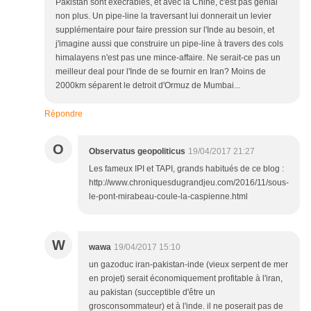
Pakistan sont éxecrables, et avec la Chine, c'est pas génial
non plus. Un pipe-line la traversant lui donnerait un levier
supplémentaire pour faire pression sur l'Inde au besoin, et
j'imagine aussi que construire un pipe-line à travers des cols
himalayens n'est pas une mince-affaire. Ne serait-ce pas un
meilleur deal pour l'Inde de se fournir en Iran? Moins de
2000km séparent le detroit d'Ormuz de Mumbai...
Répondre
O
Observatus geopoliticus
19/04/2017 21:27
Les fameux IPI et TAPI, grands habitués de ce blog :
http://www.chroniquesdugrandjeu.com/2016/11/sous-
le-pont-mirabeau-coule-la-caspienne.html
W
wawa
19/04/2017 15:10
un gazoduc iran-pakistan-inde (vieux serpent de mer
en projet) serait économiquement profitable à l'iran,
au pakistan (succeptible d'être un
grosconsommateur) et à l'inde. il ne poserait pas de