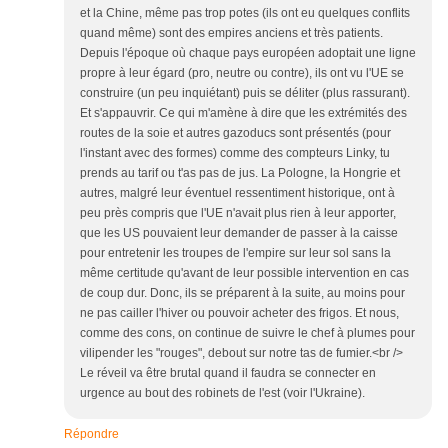
et la Chine, même pas trop potes (ils ont eu quelques conflits
quand même) sont des empires anciens et très patients.
Depuis l'époque où chaque pays européen adoptait une ligne
propre à leur égard (pro, neutre ou contre), ils ont vu l'UE se
construire (un peu inquiétant) puis se déliter (plus rassurant).
Et s'appauvrir. Ce qui m'amène à dire que les extrémités des
routes de la soie et autres gazoducs sont présentés (pour
l'instant avec des formes) comme des compteurs Linky, tu
prends au tarif ou t'as pas de jus. La Pologne, la Hongrie et
autres, malgré leur éventuel ressentiment historique, ont à
peu près compris que l'UE n'avait plus rien à leur apporter,
que les US pouvaient leur demander de passer à la caisse
pour entretenir les troupes de l'empire sur leur sol sans la
même certitude qu'avant de leur possible intervention en cas
de coup dur. Donc, ils se préparent à la suite, au moins pour
ne pas cailler l'hiver ou pouvoir acheter des frigos. Et nous,
comme des cons, on continue de suivre le chef à plumes pour
vilipender les "rouges", debout sur notre tas de fumier.<br />
Le réveil va être brutal quand il faudra se connecter en
urgence au bout des robinets de l'est (voir l'Ukraine).
Répondre