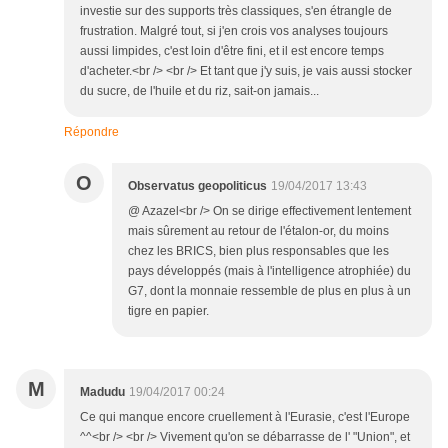
investie sur des supports très classiques, s'en étrangle de
frustration. Malgré tout, si j'en crois vos analyses toujours
aussi limpides, c'est loin d'être fini, et il est encore temps
d'acheter.<br /> <br /> Et tant que j'y suis, je vais aussi stocker
du sucre, de l'huile et du riz, sait-on jamais...
Répondre
O
Observatus geopoliticus
19/04/2017 13:43
@ Azazel<br /> On se dirige effectivement lentement
mais sûrement au retour de l'étalon-or, du moins
chez les BRICS, bien plus responsables que les
pays développés (mais à l'intelligence atrophiée) du
G7, dont la monnaie ressemble de plus en plus à un
tigre en papier.
M
Madudu
19/04/2017 00:24
Ce qui manque encore cruellement à l'Eurasie, c'est l'Europe
^^<br /> <br /> Vivement qu'on se débarrasse de l' "Union", et