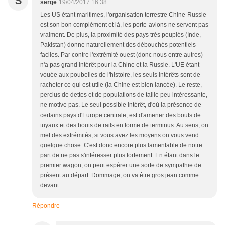
S
serge
19/04/2017 16:38
Les US étant maritimes, l'organisation terrestre Chine-Russie
est son bon complément et là, les porte-avions ne servent pas
vraiment. De plus, la proximité des pays très peuplés (Inde,
Pakistan) donne naturellement des débouchés potentiels
faciles. Par contre l'extrémité ouest (donc nous entre autres)
n'a pas grand intérêt pour la Chine et la Russie. L'UE étant
vouée aux poubelles de l'histoire, les seuls intérêts sont de
racheter ce qui est utile (la Chine est bien lancée). Le reste,
perclus de dettes et de populations de taille peu intéressante,
ne motive pas. Le seul possible intérêt, d'où la présence de
certains pays d'Europe centrale, est d'amener des bouts de
tuyaux et des bouts de rails en forme de terminus. Au sens, on
met des extrémités, si vous avez les moyens on vous vend
quelque chose. C'est donc encore plus lamentable de notre
part de ne pas s'intéresser plus fortement. En étant dans le
premier wagon, on peut espérer une sorte de sympathie de
présent au départ. Dommage, on va être gros jean comme
devant...
Répondre