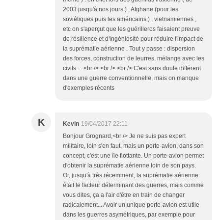
2003 jusqu'à nos jours ) , Afghane (pour les
soviétiques puis les américains ) , vietnamiennes ,
etc on s'aperçut que les guérilleros faisaient preuve
de résilience et d'ingéniosité pour réduire l'impact de
la suprématie aérienne . Tout y passe : dispersion
des forces, construction de leurres, mélange avec les
civils ... <br /> <br /> <br /> C'est sans doute différent
dans une guerre conventionnelle, mais on manque
d'exemples récents
K
Kevin
19/04/2017 22:11
Bonjour Grognard,<br /> Je ne suis pas expert
militaire, loin s'en faut, mais un porte-avion, dans son
concept, c'est une île flottante. Un porte-avion permet
d'obtenir la suprématie aérienne loin de son pays.
Or, jusqu'à très récemment, la suprématie aérienne
était le facteur déterminant des guerres, mais comme
vous dites, ça a l'air d'être en train de changer
radicalement... Avoir un unique porte-avion est utile
dans les guerres asymétriques, par exemple pour