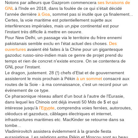
Notons par ailleurs que Gazprom commencera
ses livraisons de
GNL
à l'Inde en 2018, dans la foulée de ce qui s'était décidé
l'année dernière
à Goa
, sommet pas si inutile que ça finalement...
Certes, la voie maritime est potentiellement sujette aux
interférences impériales, mais un
pipe
continental est pour
l'instant très difficile à mettre en oeuvre.
Pour New Delhi, un passage via le territoire du frère ennemi
pakistanais semble exclu en l'état actuel des choses.
Des
ouvertures
avaient été faites à la Chine pour un gigantesque
gazoduc russo-sino-indien mais ce genre de projet prend du
temps et rien de concret n'existe encore. On se contentera de
GNL pour l'instant.
Le dragon, justement. 28 (!) chefs d'Etat et de gouvernement
assisteront le mois prochain à Pékin
à un sommet
consacré aux
routes de la Soie - à ma connaissance, c'est un record pour un
événement de ce type.
Ce pharaonique réseau allant d'un bout à l'autre de l'Eurasie,
dans lequel les Chinois ont déjà investi 50 Mds de $ et qui
intéresse jusqu'à
l'Egypte
, comprendra voies ferrées, autoroutes,
oléoducs et gazoducs, câblages électriques et internet,
infrastructures maritimes etc. MacKinder se retourne dans sa
tombe...
Vladimirovitch assistera évidemment à la grande fiesta
eurasiatique. Les relations entre Pékin et Moscou sont au beau