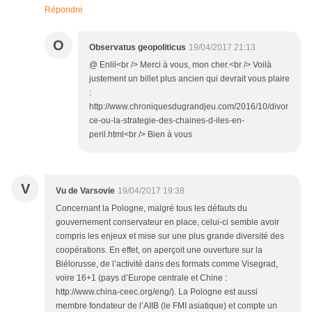
Répondre
O
Observatus geopoliticus
19/04/2017 21:13
@ Enlil<br /> Merci à vous, mon cher.<br /> Voilà
justement un billet plus ancien qui devrait vous plaire
:
http://www.chroniquesdugrandjeu.com/2016/10/divor
ce-ou-la-strategie-des-chaines-d-iles-en-
peril.html<br /> Bien à vous
V
Vu de Varsovie
19/04/2017 19:38
Concernant la Pologne, malgré tous les défauts du
gouvernement conservateur en place, celui-ci semble avoir
compris les enjeux et mise sur une plus grande diversité des
coopérations. En effet, on aperçoit une ouverture sur la
Biélorusse, de l’activité dans des formats comme Visegrad,
voire 16+1 (pays d’Europe centrale et Chine :
http://www.china-ceec.org/eng/). La Pologne est aussi
membre fondateur de l’AIIB (le FMI asiatique) et compte un