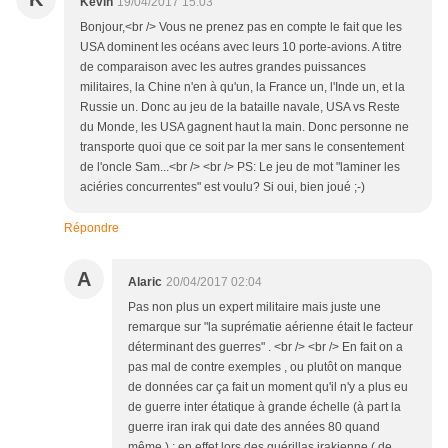
Kevin
19/04/2017 15:03
Bonjour,<br /> Vous ne prenez pas en compte le fait que les
USA dominent les océans avec leurs 10 porte-avions. A titre
de comparaison avec les autres grandes puissances
militaires, la Chine n'en à qu'un, la France un, l'Inde un, et la
Russie un. Donc au jeu de la bataille navale, USA vs Reste
du Monde, les USA gagnent haut la main. Donc personne ne
transporte quoi que ce soit par la mer sans le consentement
de l'oncle Sam...<br /> <br /> PS: Le jeu de mot "laminer les
aciéries concurrentes" est voulu? Si oui, bien joué ;-)
Répondre
A
Alaric
20/04/2017 02:04
Pas non plus un expert militaire mais juste une
remarque sur "la suprématie aérienne était le facteur
déterminant des guerres" . <br /> <br /> En fait on a
pas mal de contre exemples , ou plutôt on manque
de données car ça fait un moment qu'il n'y a plus eu
de guerre inter étatique à grande échelle (à part la
guerre iran irak qui date des années 80 quand
même ) : en effet lors des guérillas irakienne ( de