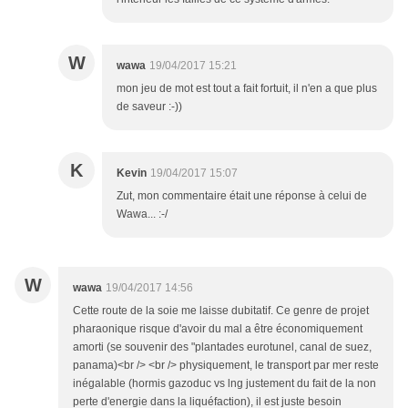
W
wawa
19/04/2017 15:21
mon jeu de mot est tout a fait fortuit, il n'en a que plus
de saveur :-))
K
Kevin
19/04/2017 15:07
Zut, mon commentaire était une réponse à celui de
Wawa... :-/
W
wawa
19/04/2017 14:56
Cette route de la soie me laisse dubitatif. Ce genre de projet
pharaonique risque d'avoir du mal a être économiquement
amorti (se souvenir des "plantades eurotunel, canal de suez,
panama)<br /> <br /> physiquement, le transport par mer reste
inégalable (hormis gazoduc vs lng justement du fait de la non
perte d'energie dans la liquéfaction), il est juste besoin