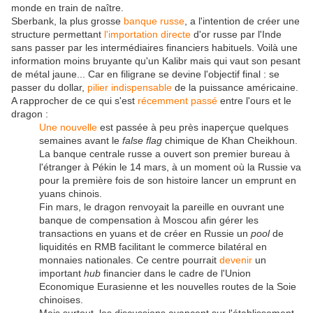
monde en train de naître.
Sberbank, la plus grosse
banque russe
, a l'intention de créer une
structure permettant
l'importation directe
d'or russe par l'Inde
sans passer par les intermédiaires financiers habituels. Voilà une
information moins bruyante qu'un Kalibr mais qui vaut son pesant
de métal jaune... Car en filigrane se devine l'objectif final : se
passer du dollar,
pilier indispensable
de la puissance américaine.
A rapprocher de ce qui s'est
récemment passé
entre l'ours et le
dragon :
Une nouvelle
est passée à peu près inaperçue quelques
semaines avant le
false flag
chimique de Khan Cheikhoun.
La banque centrale russe a ouvert son premier bureau à
l'étranger à Pékin le 14 mars, à un moment où la Russie va
pour la première fois de son histoire lancer un emprunt en
yuans chinois.
Fin mars, le dragon renvoyait la pareille en ouvrant une
banque de compensation à Moscou afin gérer les
transactions en yuans et de créer en Russie un
pool
de
liquidités en RMB facilitant le commerce bilatéral en
monnaies nationales. Ce centre pourrait
devenir
un
important
hub
financier dans le cadre de l'Union
Economique Eurasienne et les nouvelles routes de la Soie
chinoises.