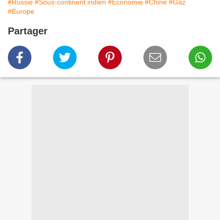
#Russie
#Sous-continent indien
#Economie
#Chine
#Gaz
#Europe
Partager