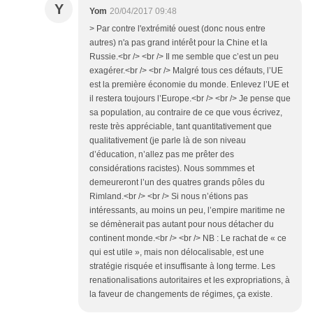
Y
Yom
20/04/2017 09:48
> Par contre l'extrémité ouest (donc nous entre
autres) n'a pas grand intérêt pour la Chine et la
Russie.<br /> <br /> Il me semble que c’est un peu
exagérer.<br /> <br /> Malgré tous ces défauts, l’UE
est la première économie du monde. Enlevez l’UE et
il restera toujours l’Europe.<br /> <br /> Je pense que
sa population, au contraire de ce que vous écrivez,
reste très appréciable, tant quantitativement que
qualitativement (je parle là de son niveau
d’éducation, n’allez pas me prêter des
considérations racistes). Nous sommmes et
demeureront l’un des quatres grands pôles du
Rimland.<br /> <br /> Si nous n’étions pas
intéressants, au moins un peu, l’empire maritime ne
se démènerait pas autant pour nous détacher du
continent monde.<br /> <br /> NB : Le rachat de « ce
qui est utile », mais non délocalisable, est une
stratégie risquée et insuffisante à long terme. Les
renationalisations autoritaires et les expropriations, à
la faveur de changements de régimes, ça existe.