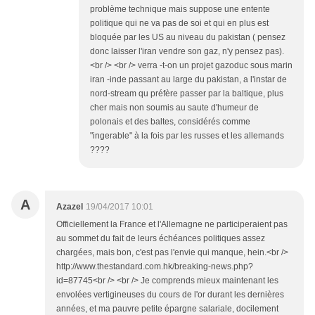
problème technique mais suppose une entente
politique qui ne va pas de soi et qui en plus est
bloquée par les US au niveau du pakistan ( pensez
donc laisser l'iran vendre son gaz, n'y pensez pas).
<br /> <br /> verra -t-on un projet gazoduc sous marin
iran -inde passant au large du pakistan, a l'instar de
nord-stream qu préfère passer par la baltique, plus
cher mais non soumis au saute d'humeur de
polonais et des baltes, considérés comme
"ingerable" à la fois par les russes et les allemands
????
A
Azazel
19/04/2017 10:01
Officiellement la France et l'Allemagne ne participeraient pas
au sommet du fait de leurs échéances politiques assez
chargées, mais bon, c'est pas l'envie qui manque, hein.<br />
http://www.thestandard.com.hk/breaking-news.php?
id=87745<br /> <br /> Je comprends mieux maintenant les
envolées vertigineuses du cours de l'or durant les dernières
années, et ma pauvre petite épargne salariale, docilement