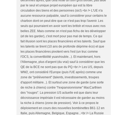
décennies après, que cela reste un bon gros bordel, pas aidé
par le seul et unique projet européen qui est la libre
circulation des biens et des personnes (sic!).<br /> L'UE n'a
aucune ressource palpable, sauf à considérer pour certains le
charbon dont on peut dire que ce n'est pas trop l'avenir. Les
seuls qui pourraient en avoir sont les british et nous avec nos
belles ZEE. Mais comme on n'est pas fichu de les développer
(et de les garder), c'est mort pour pas mal de temps. Ce qui
fait illusion sont les places financières et les talents. Sauf que
les talents se tirent (10 ans de profonde déprime éco) et que
les places financières pivotent vers l'est (un truc comme
l'OCS, la convertibilité yuan/rouble...). Et maintenant, hors
l'Allemagne, plus d'argent (du vrai) sauf à considérer que les
QE de la BCE ne sont pas que du PQ.<br /> Les US, depuis
WW2, ont considéré l'Europe (puis l'UE après) comme une
zone de "prélèvement" (talents, investissements, troupes
d'apport militaire...). Et surtout une zone de garde (une sorte
de niche à chiens) contre "l'expansionnisme" MacCarthien
des "rouges". La pression US actuelle est que dans leur
décroissance impériale il est nécessaire de garder au moins
la niche à chiens (zone de pression). Voir à ce propos le
déploiement en cours des nouvelles bombinettes B61-12 en
Italie, puis Allemagne, Belgique, Espagne...<br /> La Russie