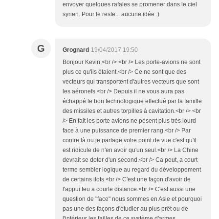
envoyer quelques rafales se promener dans le ciel
syrien. Pour le reste... aucune idée :)
G
Grognard
19/04/2017 19:50
Bonjour Kevin,<br /> <br /> Les porte-avions ne sont
plus ce qu'ils étaient.<br /> Ce ne sont que des
vecteurs qui transportent d'autres vecteurs que sont
les aéronefs.<br /> Depuis il ne vous aura pas
échappé le bon technologique effectué par la famille
des missiles et autres torpilles à cavitation.<br /> <br
/> En fait les porte avions ne pèsent plus très lourd
face à une puissance de premier rang.<br /> Par
contre là ou je partage votre point de vue c'est qu'il
est ridicule de n'en avoir qu'un seul.<br /> La Chine
devrait se doter d'un second.<br /> Ca peut, a court
terme sembler logique au regard du développement
de certains ilots.<br /> C'est une façon d'avoir de
l'appui feu a courte distance.<br /> C'est aussi une
question de "face" nous sommes en Asie et pourquoi
pas une des façons d'étudier au plus prêt ou de
l'intérieur les failles de ce système d'armes.