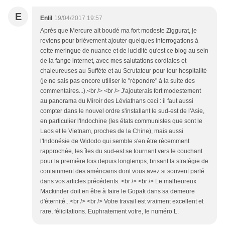
E
Enlil
19/04/2017 19:57
Après que Mercure ait boudé ma fort modeste Ziggurat, je
reviens pour brièvement ajouter quelques interrogations à
cette meringue de nuance et de lucidité qu'est ce blog au sein
de la fange internet, avec mes salutations cordiales et
chaleureuses au Suffète et au Scrutateur pour leur hospitalité
(je ne sais pas encore utiliser le "répondre" à la suite des
commentaires...).<br /> <br /> J'ajouterais fort modestement
au panorama du Miroir des Léviathans ceci : il faut aussi
compter dans le nouvel ordre s'installant le sud-est de l'Asie,
en particulier l'Indochine (les états communistes que sont le
Laos et le Vietnam, proches de la Chine), mais aussi
l'Indonésie de Widodo qui semble s'en être récemment
rapprochée, les îles du sud-est se tournant vers le couchant
pour la première fois depuis longtemps, brisant la stratégie de
containment des américains dont vous avez si souvent parlé
dans vos articles précédents. <br /> <br /> Le malheureux
Mackinder doit en être à faire le Gopak dans sa demeure
d'éternité...<br /> <br /> Votre travail est vraiment excellent et
rare, félicitations. Euphratement votre, le numéro L.