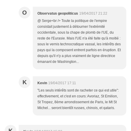
O
Observatus geopoliticus
19/04/2017 21:22
@ Serge<br /> Toute la politique de l'empire
consistait justement à détourner l'extrémité
occidentale, sous la chape de plomb de l'UE, du
reste de l'Eurasie. Mais l'UE n'a été faite qu'à moitié :
sous le vernis technocratique vassal, les intérêts des
pays qui la composent entrent parfois en éruption. Et
depuis qu'il n'y a plus vraiment de ligne directrice
émanant de Washington...
K
Kevin
19/04/2017 17:11
"Les seuls intérêts sont de racheter ce qui est utile":
effectivement, et c'est en cours: Avoriaz, St Emilion,
St Tropez, 8ème arrondissement de Paris, le Mt St
Michel... seront bientôt russes, chinois, et qataris.
K