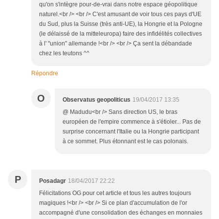
qu'on s'intègre pour-de-vrai dans notre espace géopolitique
naturel.<br /> <br /> C'est amusant de voir tous ces pays d'UE
du Sud, plus la Suisse (très anti-UE), la Hongrie et la Pologne
(le délaissé de la mitteleuropa) faire des infidélités collectives
à l' "union" allemande !<br /> <br /> Ça sent la débandade
chez les teutons ^^
Répondre
O
Observatus geopoliticus
19/04/2017 13:35
@ Madudu<br /> Sans direction US, le bras
européen de l'empire commence à s'étioler... Pas de
surprise concernant l'Italie ou la Hongrie participant
à ce sommet. Plus étonnant est le cas polonais.
P
Posadagr
18/04/2017 22:22
Félicitations OG pour cet article et tous les autres toujours
magiques !<br /> <br /> Si ce plan d'accumulation de l'or
accompagné d'une consolidation des échanges en monnaies