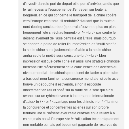
d'investir dans le port de depart et le port d'arrivée, tandis que
le rail necessite l'équipement et l'entretien sur toute la
longueur. en ce qui concerne le transport de la chine cotière
vers l'europe cela sera -til rentable? d'autant que la route du
nord (bering cercle artique) pourrait s'ouvrir de plus en plus
fréquement l'été si réchauffement.<br /> .<br /> par contre le
désenclavement de l'asie centrale est à faire, mais pourquoi
se donner la peine de relier l'europe?relier les "multi-stan" a
la seule chine serai justement profitable à la seule chine.
amha seule la moitié sera construite<br /> <br /> Mon
impression est que cette ligne est aussi une stratégie chinoise
mercantiliste d'écrasement de la concurence des aciéries au
niveau mondial : les chinois produisent de l'acier a plein tube
a bas cout pour laminer la concurence mondiale. si cette acier
trouve un débouché il est vendu, sinon il est coulé
directement en rail et posé sur la route de la soie qui ainsi
avance sur un ryhtme inverse à la demande internationale
d'acier.<br /> <br /> avantage pour les chinois :<br /> *laminer
la concurence et concentrer les acieries sur son propre
territoire.<br /> *désenclaver l'asie centrale en la reliant à a
chine, mais pas à l'europe.<br /> *utilisation économiquement
non rentable et mais politiquement gagnante de reserves de