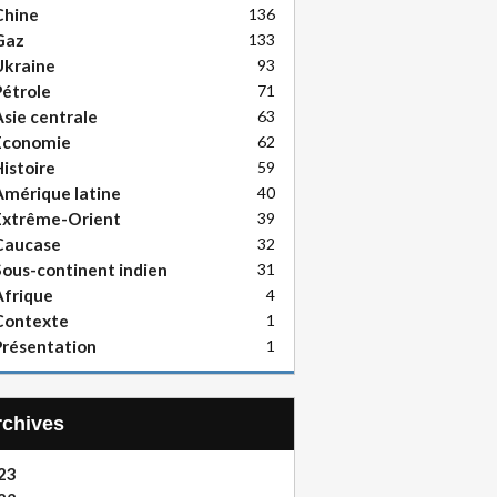
Chine
136
Gaz
133
Ukraine
93
étrole
71
sie centrale
63
Economie
62
istoire
59
mérique latine
40
Extrême-Orient
39
Caucase
32
ous-continent indien
31
frique
4
Contexte
1
résentation
1
Archives
23