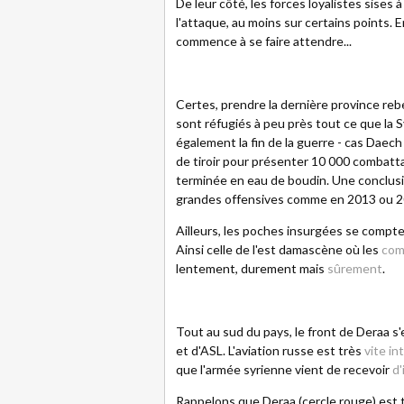
De leur côté, les forces loyalistes sises 
l'attaque, au moins sur certains points. En
commence à se faire attendre...
Certes, prendre la dernière province rebel
sont réfugiés à peu près tout ce que la Sy
également la fin de la guerre - cas Daech 
de tiroir pour présenter 10 000 combattan
terminée en eau de boudin. Une conclusio
grandes offensives comme en 2013 ou 2
Ailleurs, les poches insurgées se compten
Ainsi celle de l'est damascène où les
com
lentement, durement mais
sûrement
.
Tout au sud du pays, le front de Deraa s'
et d'ASL. L'aviation russe est très
vite i
que l'armée syrienne vient de recevoir
d'
Rappelons que Deraa (cercle rouge) est t