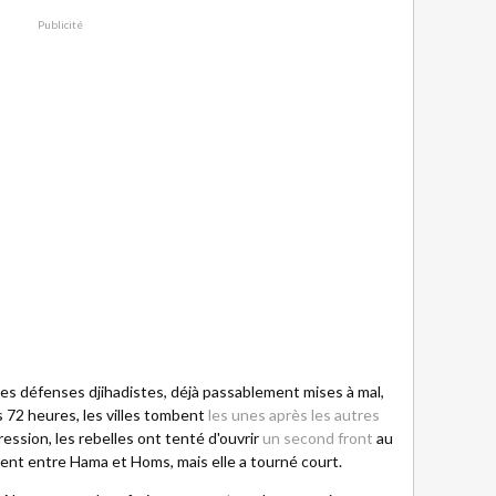
Publicité
les défenses djihadistes, déjà passablement mises à mal,
s 72 heures, les villes tombent
les unes après les autres
pression, les rebelles ont tenté d'ouvrir
un second front
au
lent entre Hama et Homs, mais elle a tourné court.