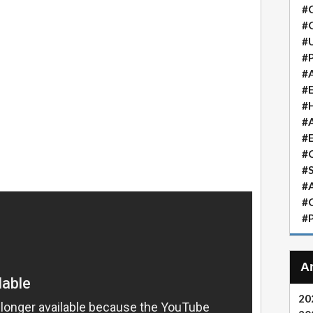
#
#
#
#P
#A
#
#H
#A
#
#
#S
#A
#
#P
20