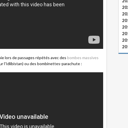
20
20
20
20
20
20
20
20
r joie lors de passages répétés avec des
bombes massives
ur l'Idlibistan) ou des bombinettes-parachute :