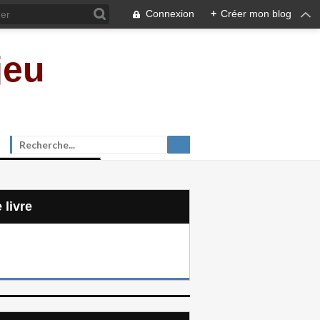
Connexion
+
Créer mon blog
jeu
e livre