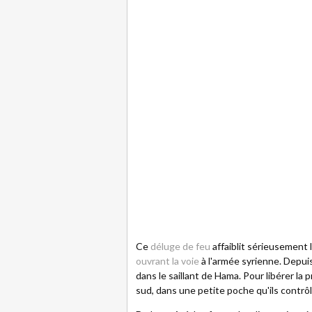
Ce
déluge de feu
affaiblit sérieusement 
ouvrant la voie
à l'armée syrienne. Depui
dans le saillant de Hama. Pour libérer la 
sud, dans une petite poche qu'ils contrô