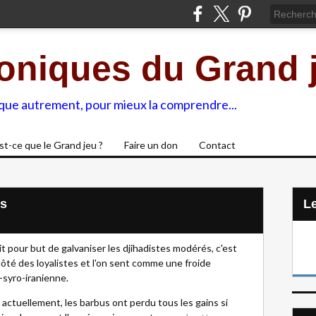
oniques du Grand 
ique autrement, pour mieux la comprendre...
st-ce que le Grand jeu ?
Faire un don
Contact
es
L
t pour but de galvaniser les djihadistes modérés, c'est
ôté des loyalistes et l'on sent comme une froide
-syro-iranienne.
 actuellement, les barbus ont perdu tous les gains si