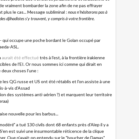
de vraiment bombarder la zone afin de ne pas effrayer
plus le cas... Message subliminal :
nous n'hésiterons pas à
es djihadistes s'y trouvent, y compris à votre frontière
.
- qui occupe une poche bordant le Golan occupé par
Qaeda-ASL.
n
aurait été effectué
très à l'est, à la frontière irakienne
s cibles de l'EI. Or nous sommes ici comme qui dirait en
de deux choses l'une :
les QG russe et US ont été rétablis et l'on assiste à une
is-à-vis d'Assad
ion des systèmes anti-aérien ?) et marquent leur territoire
eraa)
ise nouvelle pour les barbus...
déré" a tué 130 civils dont 68 enfants près d'Alep il y a
S'en est suivi une insurmontable réticence de la clique
gner. Que n'avait-on entendu sur le "boucher de Damas"