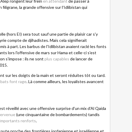
à Alep rongent leur frein
en attendant
de passer à
 filigrane, la grande offensive sur l'Idlibistan qui
le (hors EI) sera tout sauf une partie de plaisir car s'y
rie compte de djihadistes. Mais cela signifierait
mis à part. Les barbus de l'Idlibistan avaient raclé les fonts
ts lors l'offensive de mars sur Hama et celle-ci s'est
n s'impose : ils ne sont
plus capables
de lancer de
015.
t sur les doigts de la main et seront réduites tôt ou tard.
bats font rage
. Là comme ailleurs, les loyalistes avancent
est réveillé avec une offensive surprise d'un mix d'Al Qaida
ntervenue
(une cinquantaine de bombardements) tandis
importants renforts
.
oute proche des frontières jordanienne et israélienne et