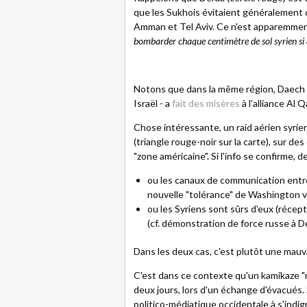
que les Sukhois évitaient généralement 
Amman et Tel Aviv. Ce n'est apparemment 
bombarder chaque centimètre de sol syrien si d
Notons que dans la même région, Daech 
Israël - a
fait des misères
à l'alliance Al 
Chose intéressante, un raid aérien syrie
(triangle rouge-noir sur la carte), sur de
"zone américaine". Si l'info se confirme, 
ou les canaux de communication entre 
nouvelle "tolérance" de Washington v
ou les Syriens sont sûrs d'eux (récept
(cf. démonstration de force russe à D
Dans les deux cas, c'est plutôt une mauva
C'est dans ce contexte qu'un kamikaze "mo
deux jours, lors d'un échange d'évacués. 
politico-médiatique occidentale à s'indi