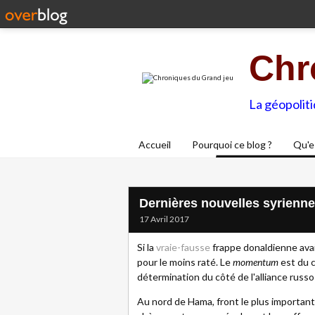
Chr
La géopolit
Accueil
Pourquoi ce blog ?
Qu'e
Dernières nouvelles syrienn
17 Avril 2017
Si la
vraie-fausse
frappe donaldienne avai
pour le moins raté. Le
momentum
est du c
détermination du côté de l'alliance russo
Au nord de Hama, front le plus important