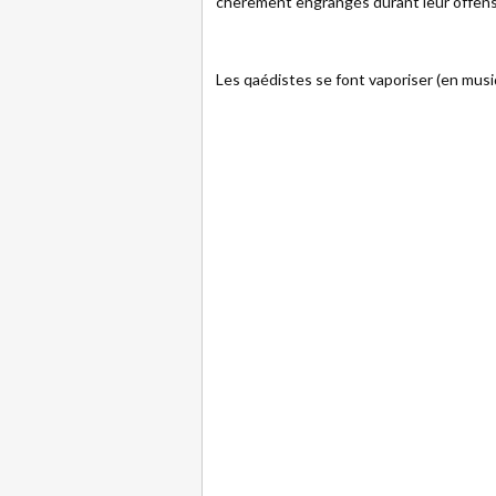
chèrement engrangés durant leur offensi
Les qaédistes se font vaporiser (en musiq