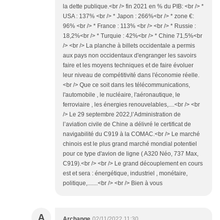
la dette publique.<br /> fin 2021 en % du PIB: <br /> *
USA : 137% <br /> * Japon : 266%<br /> * zone €:
96% <br /> * France : 113% <br /> <br /> * Russie :
18,2%<br /> * Turquie : 42%<br /> * Chine 71,5%<br
/> <br /> La planche à billets occidentale a permis
aux pays non occidentaux d'engranger les savoirs
faire et les moyens techniques et de faire évoluer
leur niveau de compétitivité dans l'économie réelle.
<br /> Que ce soit dans les télécommunications,
l'automobile , le nucléaire, l'aéronautique, le
ferroviaire , les énergies renouvelables,....<br /> <br
/> Le 29 septembre 2022,l’Administration de
l’aviation civile de Chine a délivré le certificat de
navigabilité du C919 à la COMAC.<br /> Le marché
chinois est le plus grand marché mondial potentiel
pour ce type d'avion de ligne ( A320 Néo, 737 Max,
C919).<br /> <br /> Le grand découplement en cours
est et sera : énergétique, industriel , monétaire,
politique,.......<br /> <br /> Bien à vous
A
Archange
02/11/2022 11:30