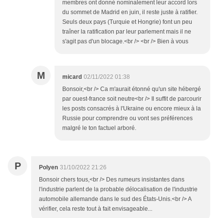
membres ont donné nominalement leur accord lors
du sommet de Madrid en juin, il reste juste à ratifier.
Seuls deux pays (Turquie et Hongrie) font un peu
traîner la ratification par leur parlement mais il ne
s'agit pas d'un blocage.<br /> <br /> Bien à vous
M
micard
02/11/2022 01:38
Bonsoir,<br /> Ca m'aurait étonné qu'un site hébergé
par ouest-france soit neutre<br /> Il suffit de parcourir
les posts consacrés à l'Ukraine ou encore mieux à la
Russie pour comprendre ou vont ses préférences
malgré le ton factuel arboré.
P
Polyen
31/10/2022 21:26
Bonsoir chers tous,<br /> Des rumeurs insistantes dans
l'industrie parlent de la probable délocalisation de l'industrie
automobile allemande dans le sud des États-Unis.<br /> A
vérifier, cela reste tout à fait envisageable...