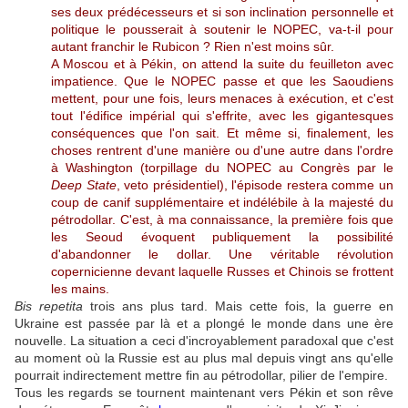
ses deux prédécesseurs et si son inclination personnelle et
politique le pousserait à soutenir le NOPEC, va-t-il pour
autant franchir le Rubicon ? Rien n'est moins sûr.
A Moscou et à Pékin, on attend la suite du feuilleton avec
impatience. Que le NOPEC passe et que les Saoudiens
mettent, pour une fois, leurs menaces à exécution, et c'est
tout l'édifice impérial qui s'effrite, avec les gigantesques
conséquences que l'on sait. Et même si, finalement, les
choses rentrent d'une manière ou d'une autre dans l'ordre
à Washington (torpillage du NOPEC au Congrès par le
Deep State
, veto présidentiel), l'épisode restera comme un
coup de canif supplémentaire et indélébile à la majesté du
pétrodollar. C'est, à ma connaissance, la première fois que
les Seoud évoquent publiquement la possibilité
d'abandonner le dollar. Une véritable révolution
copernicienne devant laquelle Russes et Chinois se frottent
les mains.
Bis repetita
trois ans plus tard. Mais cette fois, la guerre en
Ukraine est passée par là et a plongé le monde dans une ère
nouvelle. La situation a ceci d'incroyablement paradoxal que c'est
au moment où la Russie est au plus mal depuis vingt ans qu'elle
pourrait indirectement mettre fin au pétrodollar, pilier de l'empire.
Tous les regards se tournent maintenant vers Pékin et son rêve