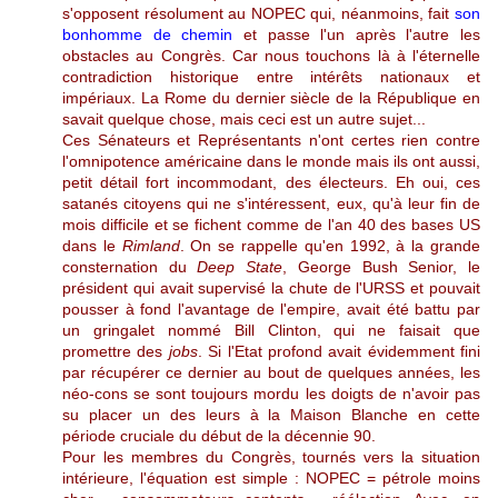
s'opposent résolument au NOPEC qui, néanmoins, fait
son
bonhomme de chemin
et passe l'un après l'autre les
obstacles au Congrès. Car nous touchons là à l'éternelle
contradiction historique entre intérêts nationaux et
impériaux. La Rome du dernier siècle de la République en
savait quelque chose, mais ceci est un autre sujet...
Ces Sénateurs et Représentants n'ont certes rien contre
l'omnipotence américaine dans le monde mais ils ont aussi,
petit détail fort incommodant, des électeurs. Eh oui, ces
satanés citoyens qui ne s'intéressent, eux, qu'à leur fin de
mois difficile et se fichent comme de l'an 40 des bases US
dans le
Rimland
. On se rappelle qu'en 1992, à la grande
consternation du
Deep State
, George Bush Senior, le
président qui avait supervisé la chute de l'URSS et pouvait
pousser à fond l'avantage de l'empire, avait été battu par
un gringalet nommé Bill Clinton, qui ne faisait que
promettre des
jobs
. Si l'Etat profond avait évidemment fini
par récupérer ce dernier au bout de quelques années, les
néo-cons se sont toujours mordu les doigts de n'avoir pas
su placer un des leurs à la Maison Blanche en cette
période cruciale du début de la décennie 90.
Pour les membres du Congrès, tournés vers la situation
intérieure, l'équation est simple : NOPEC = pétrole moins