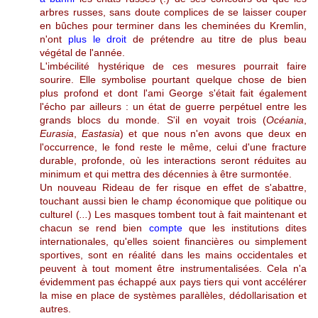
arbres russes, sans doute complices de se laisser couper
en bûches pour terminer dans les cheminées du Kremlin,
n'ont
plus le droit
de prétendre au titre de plus beau
végétal de l'année.
L'imbécilité hystérique de ces mesures pourrait faire
sourire. Elle symbolise pourtant quelque chose de bien
plus profond et dont l'ami George s'était fait également
l'écho par ailleurs : un état de guerre perpétuel entre les
grands blocs du monde. S'il en voyait trois (
Océania
,
Eurasia
,
Eastasia
) et que nous n'en avons que deux en
l'occurrence, le fond reste le même, celui d'une fracture
durable, profonde, où les interactions seront réduites au
minimum et qui mettra des décennies à être surmontée.
Un nouveau Rideau de fer risque en effet de s'abattre,
touchant aussi bien le champ économique que politique ou
culturel (
...
)
Les masques tombent tout à fait maintenant et
chacun se rend bien
compte
que les institutions dites
internationales, qu'elles soient financières ou simplement
sportives, sont en réalité dans les mains occidentales et
peuvent à tout moment être instrumentalisées. Cela n'a
évidemment pas échappé aux pays tiers qui vont accélérer
la mise en place de systèmes parallèles, dédollarisation et
autres.