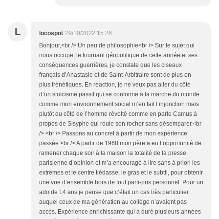
L
locospot
29/10/2022 15:26
Bonjour,<br /> Un peu de philosophie<br /> Sur le sujet qui
nous occupe, le tournant géopolitique de cette année et ses
conséquences guerrières, je constate que les ciseaux
français d’Anastasie et de Saint-Arbitraire sont de plus en
plus frénétiques. En réaction, je ne veux pas aller du côté
d’un stoïcisme passif qui se conforme à la marche du monde
comme mon environnement social m’en fait l’injonction mais
plutôt du côté de l’homme révolté comme en parle Camus à
propos de Sisyphe qui roule son rocher sans désemparer.<br
/> <br /> Passons au concret à partir de mon expérience
passée.<br /> A partir de 1968 mon père a eu l’opportunité de
ramener chaque soir à la maison la totalité de la presse
parisienne d’opinion et m’a encouragé à lire sans à priori les
extrêmes et le centre tiédasse, le gras et le subtil, pour obtenir
une vue d’ensemble hors de tout parti-pris personnel. Pour un
ado de 14 ans je pense que c’était un cas très particulier
auquel ceux de ma génération au collège n’avaient pas
accès. Expérience enrichissante qui a duré plusieurs années