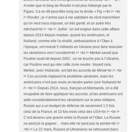
A noter que le blog de Rioufol n’est plus hébergé par le
Figaro. Ca en dit peut-être long sur la droite « Fig »<br /> <br
/> Rioufol ; je n’arrive pas à me satisfaire du récit manichéen
qu’on veut nous imposer, un très gentil, et un autre très
méchant<br /> <br /> Juillet : on est englué dans cette affaire
depuis 2014 depuis maidan, quand les américains, et
Nulland, comme elle l'a révélé; ambassadrice à l’Otan à
l’époque, ont investi 5 milliards en Ukraine pour faire basculer
les ukrainiens vers l’occident<br /> <br /> Merkel savait que
Poutine avait dit depuis 2002 : on ne touche pas à l’Ukraine,
car Poutine veut ga rder cette zone neutre. Voyant cela,
Merkel, avec Hollande, ont fait les accords de Minsk<br /> <br
/> Ces accords réglaient le problème ukrainien, mais les
américains n’ont pas voulu en tendre parler (voir Nulland)<br
/> <br /> Depuis 2014, nous, français et Allemands, on a été
incapable de faire appliquer les accords, et les américains ont
aidé considérablement les ukrainiens sur le plan militaire,
Russie qui a un budget de défense de seulement 1.5 fois
celui de la France, et 10 fois mois celui des USA<br /> <br />
C’est devenu une guerre entre la Russie et l’Otan. La Russie
ne peut ps la gagner… mais elle ne peut pas la perdre<br />
<br /> Le 22 mars, Russes et Ukrainiens se retrouvent dans