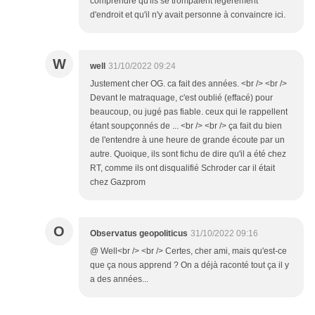
comprendre qu'ils se trompaient légèrement
d'endroit et qu'il n'y avait personne à convaincre ici.
W
well
31/10/2022 09:24
Justement cher OG. ca fait des années. <br /> <br />
Devant le matraquage, c'est oublié (effacé) pour
beaucoup, ou jugé pas fiable. ceux qui le rappellent
étant soupçonnés de ... <br /> <br /> ça fait du bien
de l'entendre à une heure de grande écoute par un
autre. Quoique, ils sont fichu de dire qu'il a été chez
RT, comme ils ont disqualifié Schroder car il était
chez Gazprom
O
Observatus geopoliticus
31/10/2022 09:16
@ Well<br /> <br /> Certes, cher ami, mais qu'est-ce
que ça nous apprend ? On a déjà raconté tout ça il y
a des années...