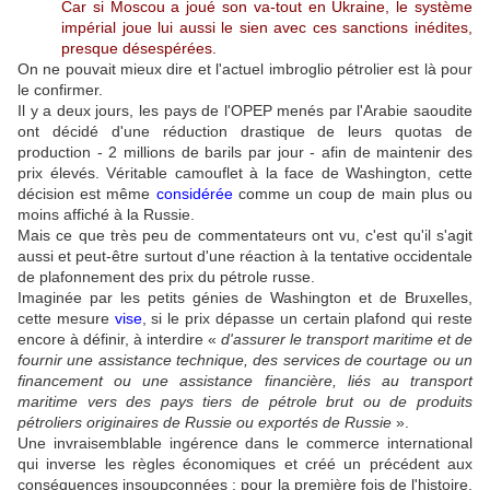
Car si Moscou a joué son va-tout en Ukraine, le système
impérial joue lui aussi le sien avec ces sanctions inédites,
presque désespérées.
On ne pouvait mieux dire et l'actuel imbroglio pétrolier est là pour
le confirmer.
Il y a deux jours, les pays de l'OPEP menés par l'Arabie saoudite
ont décidé d'une réduction drastique de leurs quotas de
production - 2 millions de barils par jour - afin de maintenir des
prix élevés. Véritable camouflet à la face de Washington, cette
décision est même
considérée
comme un coup de main plus ou
moins affiché à la Russie.
Mais ce que très peu de commentateurs ont vu, c'est qu'il s'agit
aussi et peut-être surtout d'une réaction à la tentative occidentale
de plafonnement des prix du pétrole russe.
Imaginée par les petits génies de Washington et de Bruxelles,
cette mesure
vise
, si le prix dépasse un certain plafond qui reste
encore à définir, à interdire «
d'assurer le transport maritime et de
fournir une assistance technique, des services de courtage ou un
financement ou une assistance financière, liés au transport
maritime vers des pays tiers de pétrole brut ou de produits
pétroliers originaires de Russie ou exportés de Russie
».
Une invraisemblable ingérence dans le commerce international
qui inverse les règles économiques et créé un précédent aux
conséquences insoupçonnées ; pour la première fois de l'histoire,