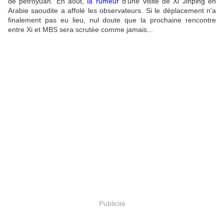
de pétroyuan. En août,
la rumeur
d'une visite de Xi Jinping en
Arabie saoudite a affolé les observateurs. Si le déplacement n'a
finalement pas eu lieu, nul doute que la prochaine rencontre
entre Xi et MBS sera scrutée comme jamais...
Publicité