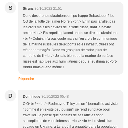
S
Strunz
30/10/2022 21:51
Donc des drones ukrainiens ont pu frappé Sébastopol ? Le
QG de la flotte de la mer Noire ?<br /> Enfin pas la ville, pas
les civils mais les navires de la flotte russe, dont le navire
amiral.<br /> Bis repetita placent ont du se dire les ukrainiens.
<br /> Celui-ci n'a pas coulé mais si j'en crois le communiqué
de la marine russe, les deux ponts et les infrastructures ont
été endommagés. Donc en gros plus de radar, plus de
conduite de tir.<br /> Je sais bien que la marine de surface
russe est habituée aux humiliations depuis Tsushima et Port-
Arthur mais quand même !
Répondre
D
Dominique
30/10/2022 05:48
O G<br /> <br /> Redmayne-Titley est un " journaliste activiste
" comme il en existe peu puisqu'il se rend sur place pour
travailler. Je pense que certains de ses articles sont
susceptibles de vous intéresser.<br /> <br /> Il revient d'un
voyage en Ukraine, à Lviv, où il a enquêté dans la population.