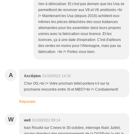
rien à délocaliser. Et c'est pas demain que les Usa se
permettront de renoncer aux V8 et V6 améliorés.<br
/> Maintenant les Usa (depuis 2016) achètent eux-
mêmes les pièces détachées des sous traitances
allemandes pour les assembler dans leurs propres
usines avec la fabrication sous licence. Et les
licences, ça à une date d'expiration. C'est d'ailleurs
des rentes en moins pour l'Allemagne, mais pas sa
fabrication. <br /> Portez vous bien.
A
Asclépios
31/10/2022 14:32
Cher OG,<br /> Votre prochain billet portera-t-il sur la
prochaine rencontre entre XI et MBS?<br /> Cordialement!
Répondre
W
well
31/10/2022 09:14
Ivan Rioufol sur Cnews le 30 octobre, interroge Alain Juillet,
ancien directeur des renseignements de la DGSE<br /> <br />