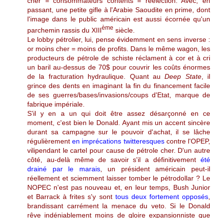
cher = consommateurs contents = réélection. Avec, en
passant, une petite gifle à l'Arabie Saoudite en prime, dont
l'image dans le public américain est aussi écornée qu'un
ème
parchemin rassis du XIII
siècle.
Le lobby pétrolier, lui, pense évidemment en sens inverse :
or moins cher = moins de profits. Dans le même wagon, les
producteurs de pétrole de schiste réclament à cor et à cri
un baril au-dessus de 70$ pour couvrir les coûts énormes
de la fracturation hydraulique. Quant au
Deep State
, il
grince des dents en imaginant la fin du financement facile
de ses guerres/bases/invasions/coups d'Etat, marque de
fabrique impériale.
S'il y en a un qui doit être assez désarçonné en ce
moment, c'est bien le Donald. Ayant mis un accent sincère
durant sa campagne sur le pouvoir d'achat, il se lâche
régulièrement
en imprécations twitteresques
contre l'OPEP,
vilipendant le cartel pour cause de pétrole cher. D'un autre
côté, au-delà même de savoir s'il a définitivement
été
drainé par le marais
, un président américain peut-il
réellement et sciemment laisser tomber le pétrodollar ? Le
NOPEC n'est pas nouveau et, en leur temps, Bush Junior
et Barrack à frites s'y sont
tous deux fortement opposés
,
brandissant carrément la menace du veto. Si le Donald
rêve indéniablement moins de gloire expansionniste que