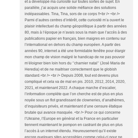
et a développé ma curiosité sur toutes sortes de sujet. En
parallèle, j’ai acquis une solide méfiance des solutions
indépassables. Tina, Tina, sors de ce corps !!<br /> <br />
Parmi d’autres centres d’intérêt, cette curiosité m’a ouvert le
plaisir intellectuel du champ géopolitique à partir des années
80, mais à l’époque je n’avais sous la main que l’accès à des
publications papier en français, bien maigres en contenu sur
l’international en dehors du champ européen. A partir des
années 90, internet a été une formidable fenêtre pour élargir
mon champ de vision malgré le handicap de ne pas pouvoir
m’éloigner bien loin hors du ‘’charnier natal’’ (José Maria de
Heredia) et de ne maitriser correctement que le globish
standard.<br /> <br /> Depuis 2008, tout est devenu plus
compliqué et cela va de mal en pis. 2010, 2012, 2014, 2020,
2021, et maintenant 2022. A chaque marche d’escalier,
l’information complète que l’on cherche est de plus en plus
noyée sous un flot grandissant de clowneries, d’anathèmes,
d’inquisiteurs privés, et maintenant d’une censure étatique
brutale qui avance masquée. <br /> Pour ce qui concerne
l’Ukraine, l’Europe en général et la France en particulier
tiennent maintenant le pompon en castrant de plus en plus
l’accès à un internet étendu. Heureusement qu’il existe
encore quelques sites accessibles comme celui-ci pour ne