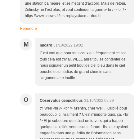
une station balnéaire, et se mettent d’accord. Mais de retour,
Zelinsky ne l’est plus, et veut continuer la guerre<br /> <br />
https://www.cnews.fr/les-replays/face-a-rioufol
Répondre
M
micard
31/10/2022 19:02
C'est vrai que pour tous ceux qui fréquentent ce site
tous cela est trivial, WELL aurait pu se contenter de
nous signaler un petit bout de ciel bleu dans le ciel
bouché des médias de grand chemin sans
l'argumentaire inutile.
O
Observatus geopoliticus
31/10/2022 09:29
@ Well <br /> <br /> M'enfin, cher Well... Oublié pour
beaucoup ici, vraiment ? C'est n'importe quoi, ça. <br
/> Et je subodore que c'est un travers qui a frappé
quelques excités venus sur le forum : ils se croyaient
engagés dans une guérilla de l'information sans