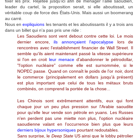
fixer les prix. Rejetée jusqu'ici afin de ménager l'allié saoudien,
leader du cartel, la proposition serait, si elle aboutissait, un
véritable coup de force des États-Unis. Mais aussi un boomerang
au carré.
Nous en
expliquions
les tenants et les aboutissants il y a trois ans
dans un billet qui n'a pas pris une ride :
Les Saoudiens sont vent debout contre cette loi. Le mois
dernier encore,
ils annonçaient l'apocalypse
lors de
rencontres avec l'establishment financier de Wall Street. Il
semble qu'ils aient maintenant passé la vitesse supérieure
si l'on en croit
leur menace
d'abandonner le pétrodollar,
"l'option nucléaire" comme elle est surnommée, si le
NOPEC passe. Quand on connaît le poids de l'or noir, dont
le commerce (principalement en dollars jusqu'à présent)
est plus important que celui de tous les métaux bruts
combinés, on comprend la portée de la chose...
Les Chinois sont extrêmement attentifs, eux qui font
chaque jour un peu plus pression sur l'Arabie saoudite
pour qu'elle leur vende son pétrole en yuans. Les Russes
n'en perdent pas une miette non plus, l'option nucléaire
saoudienne valant en l'occurrence bien plus que leurs
derniers bijoux hypersoniques
pourtant redoutables.
Sans surprise, le
Deep State
US ainsi que le lobby pétrolier