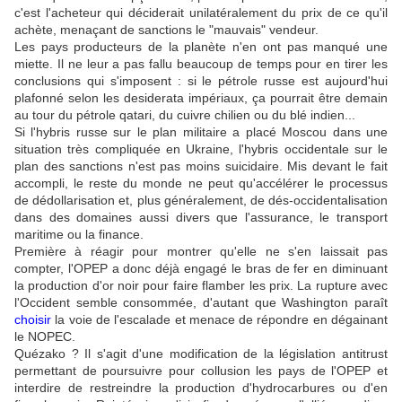
c'est l'acheteur qui déciderait unilatéralement du prix de ce qu'il
achète, menaçant de sanctions le "mauvais" vendeur.
Les pays producteurs de la planète n'en ont pas manqué une
miette. Il ne leur a pas fallu beaucoup de temps pour en tirer les
conclusions qui s'imposent : si le pétrole russe est aujourd'hui
plafonné selon les desiderata impériaux, ça pourrait être demain
au tour du pétrole qatari, du cuivre chilien ou du blé indien...
Si l'hybris russe sur le plan militaire a placé Moscou dans une
situation très compliquée en Ukraine, l'hybris occidentale sur le
plan des sanctions n'est pas moins suicidaire. Mis devant le fait
accompli, le reste du monde ne peut qu'accélérer le processus
de dédollarisation et, plus généralement, de dés-occidentalisation
dans des domaines aussi divers que l'assurance, le transport
maritime ou la finance.
Première à réagir pour montrer qu'elle ne s'en laissait pas
compter, l'OPEP a donc déjà engagé le bras de fer en diminuant
la production d'or noir pour faire flamber les prix. La rupture avec
l'Occident semble consommée, d'autant que Washington paraît
choisir
la voie de l'escalade et menace de répondre en dégainant
le NOPEC.
Quézako ? Il s'agit d'une modification de la législation antitrust
permettant de poursuivre pour collusion les pays de l'OPEP et
interdire de restreindre la production d'hydrocarbures ou d'en