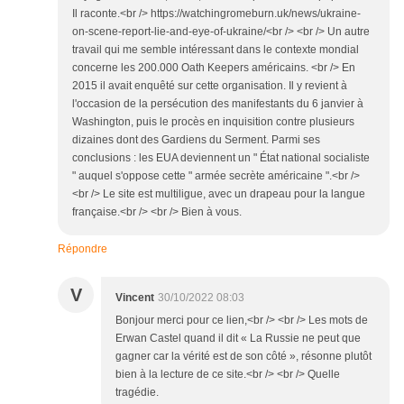
Il raconte.<br /> https://watchingromeburn.uk/news/ukraine-
on-scene-report-lie-and-eye-of-ukraine/<br /> <br /> Un autre
travail qui me semble intéressant dans le contexte mondial
concerne les 200.000 Oath Keepers américains. <br /> En
2015 il avait enquêté sur cette organisation. Il y revient à
l'occasion de la persécution des manifestants du 6 janvier à
Washington, puis le procès en inquisition contre plusieurs
dizaines dont des Gardiens du Serment. Parmi ses
conclusions : les EUA deviennent un " État national socialiste
" auquel s'oppose cette " armée secrète américaine ".<br />
<br /> Le site est multiligue, avec un drapeau pour la langue
française.<br /> <br /> Bien à vous.
Répondre
V
Vincent
30/10/2022 08:03
Bonjour merci pour ce lien,<br /> <br /> Les mots de
Erwan Castel quand il dit « La Russie ne peut que
gagner car la vérité est de son côté », résonne plutôt
bien à la lecture de ce site.<br /> <br /> Quelle
tragédie.