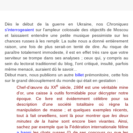
Dès le début de la guerre en Ukraine, nos
Chroniques
s'interrogeaient
sur l'ampleur colossale des objectifs de Moscou
et laissaient entendre une petite musique pessimiste sur les
chances russes à les remplir. La suite nous a donné entièrement
raison, une fois de plus serait-on tenté de dire. Au risque de
paraître totalement immodeste, il est en effet très rare que votre
serviteur se trompe dans ses analyses ; ceux qui, y compris au
sein du lectorat traditionnel du blog, l'ont critiqué, insulté, parfois
même menacé, auraient dû le savoir...
Début mars, nous publiions un autre
billet
prémonitoire, cette fois
sur le grand découplement du monde qui était en gestation :
e
Chef-d’œuvre du XX
siècle,
1984
est une véritable mine
d'or, une caisse à outils formidable pour décrypter notre
époque. Ce livre est évidemment célèbre pour sa
description d'une société totalitaire où règne la
manipulation de masse ; et quelques exemples récents,
tout à fait orwelliens, sont là pour montrer que
les deux
minutes de la haine
sont encore bien vivantes. Ainsi,
sachez par exemple que la Fédération internationale féline
a banni
les chats russes (!) de ses concours ou que les