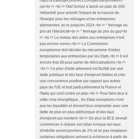
https://fr.tradingeconomics.com/germany/inflation-
cpi<br /> <br /> Olaf Scholz a lancé un plan de 200
milliards€ pour amortir l'impact de la hausse de
l'énergie pour les ménages et les entreprises
allemandes ,et ce jusqu'en 2024.<br /> * freinage du
prix de l'électricité<br /> * freinage du prix du gaz<br
/> <br /> Le niveau des aides aux entreprises n'est
pas encore connu.<br /> La Commission
européenne doit décider du mécanisme d'aides
temporaires aux entreprises par les Etats.<br /> Il est
encore trop tôt pour parler de délocalisations.<br />
<br /> Ce plan d'aide allemand est facilité par une
dette publique et des taux d'emprunt faibles et crée
une concurrence positive par rapport aux autres
pays de l'UE et tout particulièrement la France et
l'Italie qui sont contre ce plan.<br /> Pour faire face à
cette crise énergétique , les Etats européens n'ont
pas les liquidités et doivent tous emprunter avec une
dette de plus en plus pléthorique et des taux
d'emprunt qui montent.<br /> De plus la BCE devrait
commencer à réduire son bilan lorsque ses taux
d'intérêts seront proches de 2% et ne pas remplacer
certaines obligations arrivant à échéance à partir de