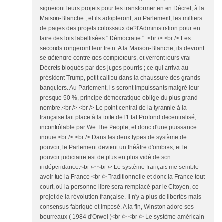
signeront leurs projets pour les transformer en en Décret, à la
Maison-Blanche ; et ils adopteront, au Parlement, les milliers
de pages des projets colossaux de?l'Administration pour en
faire des lois labellisées " Démocratie ". <br /> <br /> Les
seconds rongeront leur frein. A la Maison-Blanche, ils devront
se défendre contre des comploteurs, et verront leurs vrai-
Décrets bloqués par des juges pourris ; ce qui arriva au
président Trump, petit caillou dans la chaussure des grands
banquiers. Au Parlement, ils seront impuissants malgré leur
presque 50 %, principe démocratique oblige du plus grand
nombre.<br /> <br /> Le point central de la tyrannie à la
française fait place à la toile de l'Etat Profond décentralisé,
incontrôlable par We The People, et donc d'une puissance
inouïe.<br /> <br /> Dans les deux types de système de
pouvoir, le Parlement devient un théâtre d'ombres, et le
pouvoir judiciaire est de plus en plus vidé de son
indépendance.<br /> <br /> Le système français me semble
avoir tué la France <br /> Traditionnelle et donc la France tout
court, où la personne libre sera remplacé par le Citoyen, ce
projet de la révolution française. Il n'y a plus de libertés mais
consensus fabriqué et imposé. A la fin, Winston adore ses
bourreaux ( 1984 d'Orwel )<br /> <br /> Le système américain