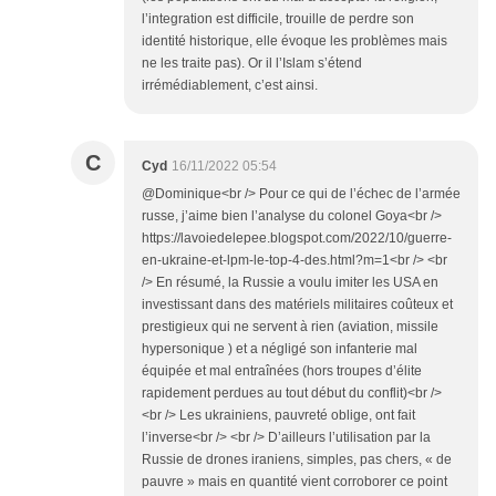
l’integration est difficile, trouille de perdre son
identité historique, elle évoque les problèmes mais
ne les traite pas). Or il l’Islam s’étend
irrémédiablement, c’est ainsi.
C
Cyd
16/11/2022 05:54
@Dominique<br /> Pour ce qui de l’échec de l’armée
russe, j’aime bien l’analyse du colonel Goya<br />
https://lavoiedelepee.blogspot.com/2022/10/guerre-
en-ukraine-et-lpm-le-top-4-des.html?m=1<br /> <br
/> En résumé, la Russie a voulu imiter les USA en
investissant dans des matériels militaires coûteux et
prestigieux qui ne servent à rien (aviation, missile
hypersonique ) et a négligé son infanterie mal
équipée et mal entraînées (hors troupes d’élite
rapidement perdues au tout début du conflit)<br />
<br /> Les ukrainiens, pauvreté oblige, ont fait
l’inverse<br /> <br /> D’ailleurs l’utilisation par la
Russie de drones iraniens, simples, pas chers, « de
pauvre » mais en quantité vient corroborer ce point