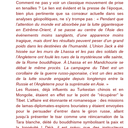
Comment ne pas y voir un classique mouvement de prise
en tenailles ? Le lien est évident et la presse de l’époque,
bien plus pertinente que sa consœur actuelle dans ses
analyses géopolitiques, ne s’y trompe pas : «
Pendant que
l’attention du monde est absorbée par la lutte gigantesque
en Extrême-Orient, il se passe au centre de l’Asie des
événements moins sanglants, d’une apparence moins
tragique, mais dont les résultats peuvent peser d’un grand
poids dans les destinées de l’humanité. L’Union Jack a été
hissée sur les murs de Lhassa et les pas des soldats de
l’Angleterre ont foulé les rues de la mystérieuse ville sainte,
de la Rome bouddhique. À Lhassa et en Mandchourie se
débat le même procès. La campagne du Tibet est un
corollaire de la guerre russo-japonaise, c’est un des actes
de la lutte sourde engagée depuis longtemps entre la
Russie et l’Angleterre pour la suprématie en Asie.
»
Les Russes, déjà influents au Turkestan chinois et en
Mongolie, étaient en effet sur le point de "récupérer" le
Tibet. L’affaire est étonnante et romanesque : des missions
de lamas-diplomates-espions bouriates y étaient envoyées
pour le persuader d’entrer dans le giron russe, allant
jusqu’à présenter le tsar comme une réincarnation de la
Tara blanche, déité du bouddhisme symbolisant la paix et
la longévité ! Déjà, il est prévu que des instructeurs