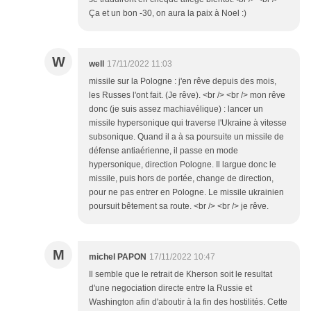
Ça et un bon -30, on aura la paix à Noel :)
W
well
17/11/2022 11:03
missile sur la Pologne : j'en rêve depuis des mois,
les Russes l'ont fait. (Je rêve). <br /> <br /> mon rêve
donc (je suis assez machiavélique) : lancer un
missile hypersonique qui traverse l'Ukraine à vitesse
subsonique. Quand il a à sa poursuite un missile de
défense antiaérienne, il passe en mode
hypersonique, direction Pologne. Il largue donc le
missile, puis hors de portée, change de direction,
pour ne pas entrer en Pologne. Le missile ukrainien
poursuit bêtement sa route. <br /> <br /> je rêve.
M
michel PAPON
17/11/2022 10:47
Il semble que le retrait de Kherson soit le resultat
d'une negociation directe entre la Russie et
Washington afin d'aboutir à la fin des hostilités. Cette