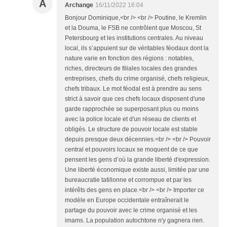
A
Archange
16/11/2022 16:04
Bonjour Dominique,<br /> <br /> Poutine, le Kremlin
et la Douma, le FSB ne contrôlent que Moscou, St
Petersbourg et les institutions centrales. Au niveau
local, ils s’appuient sur de véritables féodaux dont la
nature varie en fonction des régions : notables,
riches, directeurs de filiales locales des grandes
entreprises, chefs du crime organisé, chefs religieux,
chefs tribaux. Le mot féodal est à prendre au sens
strict à savoir que ces chefs locaux disposent d'une
garde rapprochée se superposant plus ou moins
avec la police locale et d'un réseau de clients et
obligés. Le structure de pouvoir locale est stable
depuis presque deux décennies.<br /> <br /> Pouvoir
central et pouvoirs locaux se moquent de ce que
pensent les gens d’où la grande liberté d'expression.
Une liberté économique existe aussi, limitée par une
bureaucratie tatillonne et corrompue et par les
intérêts des gens en place.<br /> <br /> Importer ce
modèle en Europe occidentale entraînerait le
partage du pouvoir avec le crime organisé et les
imams. La population autochtone n'y gagnera rien.