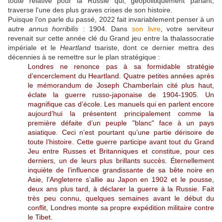
toute relative pour la Russie qui, géopolitiquement parlant,
traverse l'une des plus graves crises de son histoire.
Puisque l'on parle du passé, 2022 fait invariablement penser à un
autre
annus horribilis
: 1904. Dans
son livre
, votre serviteur
revenait sur cette année clé du Grand jeu entre la thalassocratie
impériale et le
Heartland
tsariste, dont ce dernier mettra des
décennies à se remettre sur le plan stratégique :
Londres ne renonce pas à sa formidable stratégie
d’encerclement du Heartland. Quatre petites années après
le mémorandum de Joseph Chamberlain cité plus haut,
éclate la guerre russo-japonaise de 1904-1905. Un
magnifique cas d’école. Les manuels qui en parlent encore
aujourd’hui la présentent principalement comme la
première défaite d’un peuple "blanc" face à un pays
asiatique. Ceci n’est pourtant qu’une partie dérisoire de
toute l’histoire. Cette guerre participe avant tout du Grand
Jeu entre Russes et Britanniques et constitue, pour ces
derniers, un de leurs plus brillants succès. Éternellement
inquiète de l’influence grandissante de sa bête noire en
Asie, l’Angleterre s’allie au Japon en 1902 et le pousse,
deux ans plus tard, à déclarer la guerre à la Russie. Fait
très peu connu, quelques semaines avant le début du
conflit, Londres monte sa propre expédition militaire contre
le Tibet.