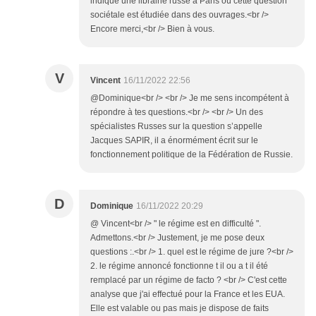
indique une librairie russe à Paris où cette question
sociétale est étudiée dans des ouvrages.<br />
Encore merci,<br /> Bien à vous.
V
Vincent
16/11/2022 22:56
@Dominique<br /> <br /> Je me sens incompétent à
répondre à tes questions.<br /> <br /> Un des
spécialistes Russes sur la question s’appelle
Jacques SAPIR, il a énormément écrit sur le
fonctionnement politique de la Fédération de Russie.
D
Dominique
16/11/2022 20:29
@ Vincent<br /> " le régime est en difficulté ".
Admettons.<br /> Justement, je me pose deux
questions :.<br /> 1. quel est le régime de jure ?<br />
2. le régime annoncé fonctionne t il ou a t il été
remplacé par un régime de facto ? <br /> C'est cette
analyse que j'ai effectué pour la France et les EUA.
Elle est valable ou pas mais je dispose de faits