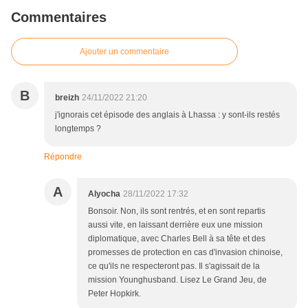
Commentaires
Ajouter un commentaire
B
breizh
24/11/2022 21:20
j'ignorais cet épisode des anglais à Lhassa : y sont-ils restés
longtemps ?
Répondre
A
Alyocha
28/11/2022 17:32
Bonsoir. Non, ils sont rentrés, et en sont repartis
aussi vite, en laissant derrière eux une mission
diplomatique, avec Charles Bell à sa tête et des
promesses de protection en cas d'invasion chinoise,
ce qu'ils ne respecteront pas. Il s'agissait de la
mission Younghusband. Lisez Le Grand Jeu, de
Peter Hopkirk.