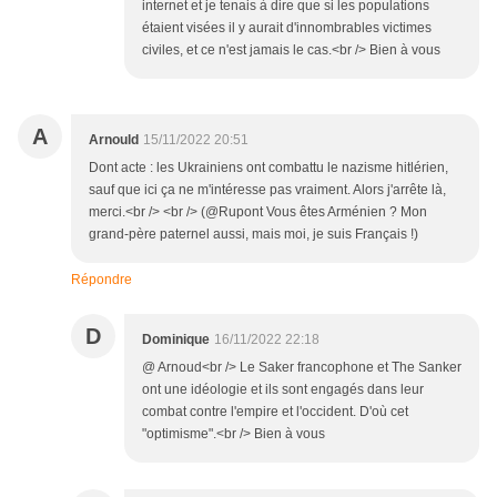
internet et je tenais à dire que si les populations
étaient visées il y aurait d'innombrables victimes
civiles, et ce n'est jamais le cas.<br /> Bien à vous
A
Arnould
15/11/2022 20:51
Dont acte : les Ukrainiens ont combattu le nazisme hitlérien,
sauf que ici ça ne m'intéresse pas vraiment. Alors j'arrête là,
merci.<br /> <br /> (@Rupont Vous êtes Arménien ? Mon
grand-père paternel aussi, mais moi, je suis Français !)
Répondre
D
Dominique
16/11/2022 22:18
@ Arnoud<br /> Le Saker francophone et The Sanker
ont une idéologie et ils sont engagés dans leur
combat contre l'empire et l'occident. D'où cet
"optimisme".<br /> Bien à vous