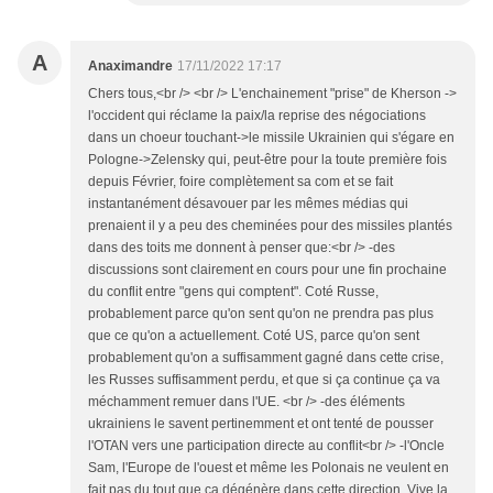
A
Anaximandre
17/11/2022 17:17
Chers tous,<br /> <br /> L'enchainement "prise" de Kherson ->
l'occident qui réclame la paix/la reprise des négociations
dans un choeur touchant->le missile Ukrainien qui s'égare en
Pologne->Zelensky qui, peut-être pour la toute première fois
depuis Février, foire complètement sa com et se fait
instantanément désavouer par les mêmes médias qui
prenaient il y a peu des cheminées pour des missiles plantés
dans des toits me donnent à penser que:<br /> -des
discussions sont clairement en cours pour une fin prochaine
du conflit entre "gens qui comptent". Coté Russe,
probablement parce qu'on sent qu'on ne prendra pas plus
que ce qu'on a actuellement. Coté US, parce qu'on sent
probablement qu'on a suffisamment gagné dans cette crise,
les Russes suffisamment perdu, et que si ça continue ça va
méchamment remuer dans l'UE. <br /> -des éléments
ukrainiens le savent pertinemment et ont tenté de pousser
l'OTAN vers une participation directe au conflit<br /> -l'Oncle
Sam, l'Europe de l'ouest et même les Polonais ne veulent en
fait pas du tout que ça dégénère dans cette direction. Vive la