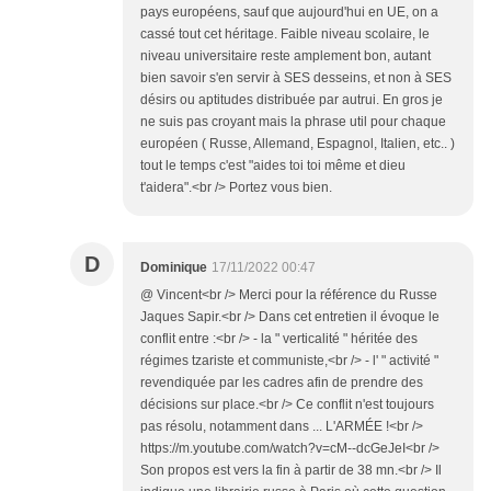
pays européens, sauf que aujourd'hui en UE, on a
cassé tout cet héritage. Faible niveau scolaire, le
niveau universitaire reste amplement bon, autant
bien savoir s'en servir à SES desseins, et non à SES
désirs ou aptitudes distribuée par autrui. En gros je
ne suis pas croyant mais la phrase util pour chaque
européen ( Russe, Allemand, Espagnol, Italien, etc.. )
tout le temps c'est "aides toi toi même et dieu
t'aidera".<br /> Portez vous bien.
D
Dominique
17/11/2022 00:47
@ Vincent<br /> Merci pour la référence du Russe
Jaques Sapir.<br /> Dans cet entretien il évoque le
conflit entre :<br /> - la " verticalité " héritée des
régimes tzariste et communiste,<br /> - l' " activité "
revendiquée par les cadres afin de prendre des
décisions sur place.<br /> Ce conflit n'est toujours
pas résolu, notamment dans ... L'ARMÉE !<br />
https://m.youtube.com/watch?v=cM--dcGeJeI<br />
Son propos est vers la fin à partir de 38 mn.<br /> Il