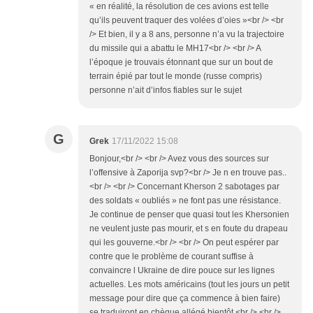
« en réalité, la résolution de ces avions est telle
qu’ils peuvent traquer des volées d’oies »<br /> <br
/> Et bien, il y a 8 ans, personne n’a vu la trajectoire
du missile qui a abattu le MH17<br /> <br /> A
l’époque je trouvais étonnant que sur un bout de
terrain épié par tout le monde (russe compris)
personne n’ait d’infos fiables sur le sujet
G
Grek
17/11/2022 15:08
Bonjour,<br /> <br /> Avez vous des sources sur
l’offensive à Zaporija svp?<br /> Je n en trouve pas..
<br /> <br /> Concernant Kherson 2 sabotages par
des soldats « oubliés » ne font pas une résistance.
Je continue de penser que quasi tout les Khersonien
ne veulent juste pas mourir, et s en foute du drapeau
qui les gouverne.<br /> <br /> On peut espérer par
contre que le problème de courant suffise à
convaincre l Ukraine de dire pouce sur les lignes
actuelles. Les mots américains (tout les jours un petit
message pour dire que ça commence à bien faire)
se traduiront en chèque allégé bientôt.<br /> <br />