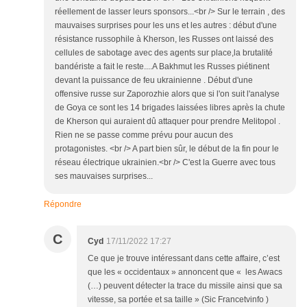
réellement de lasser leurs sponsors...<br /> Sur le terrain , des
mauvaises surprises pour les uns et les autres : début d'une
résistance russophile à Kherson, les Russes ont laissé des
cellules de sabotage avec des agents sur place,la brutalité
bandériste a fait le reste....A Bakhmut les Russes piétinent
devant la puissance de feu ukrainienne . Début d'une
offensive russe sur Zaporozhie alors que si l'on suit l'analyse
de Goya ce sont les 14 brigades laissées libres après la chute
de Kherson qui auraient dû attaquer pour prendre Melitopol .
Rien ne se passe comme prévu pour aucun des
protagonistes. <br /> A part bien sûr, le début de la fin pour le
réseau électrique ukrainien.<br /> C'est la Guerre avec tous
ses mauvaises surprises...
Répondre
C
Cyd
17/11/2022 17:27
Ce que je trouve intéressant dans cette affaire, c’est
que les « occidentaux » annoncent que « les Awacs
(…) peuvent détecter la trace du missile ainsi que sa
vitesse, sa portée et sa taille » (Sic Francetvinfo )