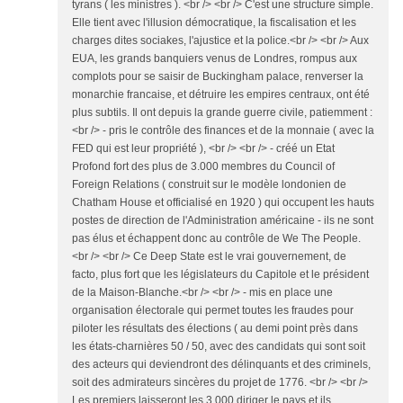
tyrans ( les ministres ). <br /> <br /> C'est une structure simple.
Elle tient avec l'illusion démocratique, la fiscalisation et les
charges dites sociakes, l'ajustice et la police.<br /> <br /> Aux
EUA, les grands banquiers venus de Londres, rompus aux
complots pour se saisir de Buckingham palace, renverser la
monarchie francaise, et détruire les empires centraux, ont été
plus subtils. Il ont depuis la grande guerre civile, patiemment :
<br /> - pris le contrôle des finances et de la monnaie ( avec la
FED qui est leur propriété ), <br /> <br /> - créé un Etat
Profond fort des plus de 3.000 membres du Council of
Foreign Relations ( construit sur le modèle londonien de
Chatham House et officialisé en 1920 ) qui occupent les hauts
postes de direction de l'Administration américaine - ils ne sont
pas élus et échappent donc au contrôle de We The People.
<br /> <br /> Ce Deep State est le vrai gouvernement, de
facto, plus fort que les législateurs du Capitole et le président
de la Maison-Blanche.<br /> <br /> - mis en place une
organisation électorale qui permet toutes les fraudes pour
piloter les résultats des élections ( au demi point près dans
les états-charnières 50 / 50, avec des candidats qui sont soit
des acteurs qui deviendront des délinquants et des criminels,
soit des admirateurs sincères du projet de 1776. <br /> <br />
Les premiers laisseront les 3.000 diriger le pays et ils