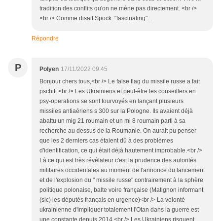
tradition des conflits qu'on ne mène pas directement. <br />
<br /> Comme disait Spock: "fascinating"...
Répondre
P
Polyen
17/11/2022 09:45
Bonjour chers tous,<br /> Le false flag du missile russe a fait
pschitt.<br /> Les Ukrainiens et peut-être les conseillers en
psy-operations se sont fourvoyés en lançant plusieurs
missiles antiaériens s 300 sur la Pologne. Ils avaient déjà
abattu un mig 21 roumain et un mi 8 roumain parti à sa
recherche au dessus de la Roumanie. On aurait pu penser
que les 2 derniers cas étaient dû à des problèmes
d'identification, ce qui était déjà hautement improbable.<br />
Là ce qui est très révélateur c'est la prudence des autorités
militaires occidentales au moment de l'annonce du lancement
et de l'explosion du " missile russe" contrairement à la sphère
politique polonaise, balte voire française (Matignon informant
(sic) les députés français en urgence)<br /> La volonté
ukrainienne d'impliquer totalement l'Otan dans la guerre est
une constante depuis 2014.<br /> Les Ukrainiens risquent