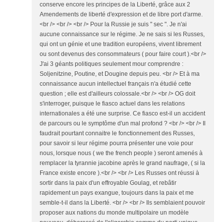
conserve encore les principes de la Liberté, grâce aux 2
Amendements de liberté d'expression et de libre port d'arme.
<br /> <br /> <br /> Pour la Russie je suis " sec ". Je n'ai
aucune connaissance sur le régime. Je ne sais si les Russes,
qui ont un génie et une tradition européens, vivent librement
ou sont devenus des consommateurs ( pour faire court ).<br />
J'ai 3 géants politiques seulement mour comprendre :
Soljenitzine, Poutine, et Dougine depuis peu. <br /> Et à ma
connaissance aucun intellectuel français n'a étudié cette
question ; elle est d'ailleurs colossale.<br /> <br /> OG doit
s'interroger, puisque le fiasco actuel dans les relations
internationales a été une surprise. Ce fiasco est-il un accident
de parcours ou le symptôme d'un mal profond ? <br /> <br /> Il
faudrait pourtant connaitre le fonctionnement des Russes,
pour savoir si leur régime pourra présenter une voie pour
nous, lorsque nous ( we the french people ) seront amenés à
remplacer la tyrannie jacobine après le grand naufrage, ( si la
France existe encore ).<br /> <br /> Les Russes ont réussi à
sortir dans la paix d'un effroyable Goulag, et rebâtir
rapidement un pays exangue, toujours dans la paix et me
semble-t-il dans la Liberté. <br /> <br /> Ils semblaient pouvoir
proposer aux nations du monde multipolaire un modèle