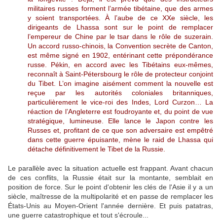
militaires russes forment l’armée tibétaine, que des armes
y soient transportées. À l’aube de ce XXe siècle, les
dirigeants de Lhassa sont sur le point de remplacer
l’empereur de Chine par le tsar dans le rôle de suzerain.
Un accord russo-chinois, la Convention secrète de Canton,
est même signé en 1902, entérinant cette prépondérance
russe. Pékin, en accord avec les Tibétains eux-mêmes,
reconnaît à Saint-Pétersbourg le rôle de protecteur conjoint
du Tibet. L’on imagine aisément comment la nouvelle est
reçue par les autorités coloniales britanniques,
particulièrement le vice-roi des Indes, Lord Curzon… La
réaction de l’Angleterre est foudroyante et, du point de vue
stratégique, lumineuse. Elle lance le Japon contre les
Russes et, profitant de ce que son adversaire est empêtré
dans cette guerre épuisante, mène le raid de Lhassa qui
détache définitivement le Tibet de la Russie.
Le parallèle avec la situation actuelle est frappant. Avant chacun
de ces conflits, la Russie était sur la montante, semblait en
position de force. Sur le point d'obtenir les clés de l'Asie il y a un
siècle, maîtresse de la multipolarité et en passe de remplacer les
États-Unis au Moyen-Orient l'année dernière. Et puis patatras,
une guerre catastrophique et tout s'écroule...