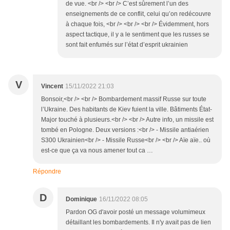
de vue. <br /> <br /> C’est sûrement l’un des
enseignements de ce conflit, celui qu’on redécouvre
à chaque fois, <br /> <br /> <br /> Évidemment, hors
aspect tactique, il y a le sentiment que les russes se
sont fait enfumés sur l’état d’esprit ukrainien
V
Vincent
15/11/2022 21:03
Bonsoir,<br /> <br /> Bombardement massif Russe sur toute
l’Ukraine. Des habitants de Kiev fuient la ville. Bâtiments État-
Major touché à plusieurs.<br /> <br /> Autre info, un missile est
tombé en Pologne. Deux versions :<br /> - Missile antiaérien
S300 Ukrainien<br /> - Missile Russe<br /> <br /> Aïe aïe.. où
est-ce que ça va nous amener tout ca …
Répondre
D
Dominique
16/11/2022 08:05
Pardon OG d'avoir posté un message volumimeux
détaillant les bombardements. Il n'y avait pas de lien