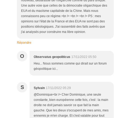
nouveau, débarassé de l'oligarchie comme du parti unique.
Une autre voie que celles de la démocratie oligarchique des
EUA et du maoïsme capitaliste de la Chine. Mais nous
connaissons peu ce régime.<br /> <br /> <br /> PS : mes
opinions sur l'état de la France et des EUA ne sont pas des
positions idéologiques. J'ai rassemblé des faits avérés que
j'ai analysés pour construire ma libre opinion.
Répondre
O
Observatus geopoliticus
17/11/2022 05:50
Heu... Nous sommes comme qui dirait sur un forum
géopolitique ici...
S
Sylvain
17/11/2022 05:29
@Dominique<br /> Cher Dominique, une seule
constante, bien européenne cette fois, c'est : la main
droite ne doit jamais savoir ce que fait la main
gauche. Que les dieux s'occupent de mes amis, mes
ennemis je m'en charge. Et c'est valable pour tout