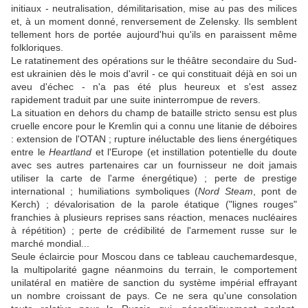
initiaux - neutralisation, démilitarisation, mise au pas des milices
et, à un moment donné, renversement de Zelensky. Ils semblent
tellement hors de portée aujourd'hui qu'ils en paraissent même
folkloriques.
Le ratatinement des opérations sur le théâtre secondaire du Sud-
est ukrainien dès le mois d'avril - ce qui constituait déjà en soi un
aveu d'échec - n'a pas été plus heureux et s'est assez
rapidement traduit par une suite ininterrompue de revers.
La situation en dehors du champ de bataille stricto sensu est plus
cruelle encore pour le Kremlin qui a connu une litanie de déboires
: extension de l'OTAN ; rupture inéluctable des liens énergétiques
entre le
Heartland
et l'Europe (et instillation potentielle du doute
avec ses autres partenaires car un fournisseur ne doit jamais
utiliser la carte de l'arme énergétique) ; perte de prestige
international ; humiliations symboliques (
Nord Steam
, pont de
Kerch) ; dévalorisation de la parole étatique ("lignes rouges"
franchies à plusieurs reprises sans réaction, menaces nucléaires
à répétition) ; perte de crédibilité de l'armement russe sur le
marché mondial...
Seule éclaircie pour Moscou dans ce tableau cauchemardesque,
la multipolarité gagne néanmoins du terrain, le comportement
unilatéral en matière de sanction du système impérial effrayant
un nombre croissant de pays. Ce ne sera qu'une consolation