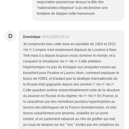
negociation passant par dessus la tête des
"nationalistes integraux" a pu declencher une
tentative de stopper cette manoeuvre .
D
Dominique
16/11/2022 02:13
Je comprends bien cette mise en parallèle de 1904 et 2022.
<br /> L'empire s'est simplement déplacé de Londres à New
York mais il a depuis toujours voulu dominer le monde, et à
conquérir le Heartland.<br /> <br /> Cette ambition
hégémonique n'a pas dú échappé aux analystes russes qui
travaillent pour Poutine et Lavrov. Alors, comment expliquer le
fiasco de l'OMS, et d'autant.que la stratégie internationale de
la Russie était gagnante depuis des années ? <br /> <br />
Cette question amène vraisemblablement celle de la structure
du pouvoir en Russie et du régime.<br /> <br /> En France, je
la caractérise par des ministères jacobins hypertrophiés au
service des idéologues de la France révolutionnaire, et cela
donne actuellement une tyrannie, installée en un point
central, et un parlement rabaissé au rôle du greffier qui met
un coup de tampon sur les " lois " écrites par les complices du