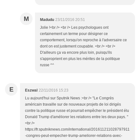
M
Madudu
23/11/2016 20:51
Jolie !<br /> <br /> Les psychologues ont
certainement un terme pour désigner ce
comportement, lorsqu'on reproche à l'adversaire ce
dont on est justement coupable. <br /> <br />
D'ailleurs ça va encore plus loin, puisqu'ils
s'approprient en plus les mérites de la politique
russe ^^
E
Eszwal
22/11/2016 15:23
Lu aujourd'hui sur Sputnik News :<br /> "Le Congrès
américain travaille sur de nouveaux projets de loi dirigés
contre la politique russe et pourrait empêcher le président élu
Donald Trump d'améliorer les relations entre les deux pays. "
<br />
https://fr.sputniknews.com/international/201611211028797911
-congres-peut-empecher-trump-ameliorer-relations-avec-