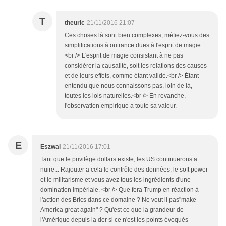
T
theuric
21/11/2016 21:07
Ces choses là sont bien complexes, méfiez-vous des
simplifications à outrance dues à l'esprit de magie.
<br /> L'esprit de magie consistant à ne pas
considérer la causalité, soit les relations des causes
et de leurs effets, comme étant valide.<br /> Étant
entendu que nous connaissons pas, loin de là,
toutes les lois naturelles.<br /> En revanche,
l'observation empirique a toute sa valeur.
E
Eszwal
21/11/2016 17:01
Tant que le privilège dollars existe, les US continuerons a
nuire... Rajouter a cela le contrôle des données, le soft power
et le militarisme et vous avez tous les ingrédients d'une
domination impériale. <br /> Que fera Trump en réaction à
l'action des Brics dans ce domaine ? Ne veut il pas"make
America great again" ? Qu'est ce que la grandeur de
l'Amérique depuis la der si ce n'est les points évoqués