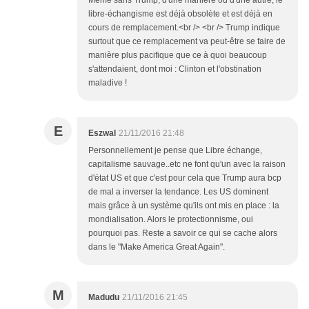
Même sans Trump, d'une manière ou d'une autre, le
libre-échangisme est déjà obsolète et est déjà en
cours de remplacement.<br /> <br /> Trump indique
surtout que ce remplacement va peut-être se faire de
manière plus pacifique que ce à quoi beaucoup
s'attendaient, dont moi : Clinton et l'obstination
maladive !
E
Eszwal
21/11/2016 21:48
Personnellement je pense que Libre échange,
capitalisme sauvage..etc ne font qu'un avec la raison
d'état US et que c'est pour cela que Trump aura bcp
de mal a inverser la tendance. Les US dominent
mais grâce à un système qu'ils ont mis en place : la
mondialisation. Alors le protectionnisme, oui
pourquoi pas. Reste a savoir ce qui se cache alors
dans le "Make America Great Again".
M
Madudu
21/11/2016 21:45