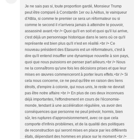
Je ne sais pas si, toute proportion gardé, Monsieur Trump
peut être comparé à Constantin 1er ou à Aétius, le vainqueur
d'Attila, si comme le premier ce sera un réformateur ou si
comme le second il n'arrivera jamais à atteindre le pouvoir,
assassiné avant.<br /> Quoi qu'il en soit et quoi qu'il lui arrive,
c'est déjà un personnage historique dans le sens où ce qu'il
représente est bien plus qu'il n'est en réalité.<br /> Ce
nouveau président des Etasunis est un réformateurs, c'est à
dire qu'il entend insuffler une dynamique nouvelle à son pays,
quoi que nous puissions en penser part ailleurs.<br /> Nous
ne la connaîtrons qu'une fois les décisions prises et que leur
mises en œuvres commenceront à porter leurs effets.<br /> Si
cela nous concerne, ce ne peut qu'être en raison des liens
étroits, d'empire à colonie, qui nous unis, le reste ne devrait
pas être notre affaire.<br /> En plus de ces deux inconnues
déjà importantes, l'effondrement en cours de l'économie-
monde, tendant à une accélération régulière, va avoir des
conséquences que personne ne peut prévoir, hormis, bien
sûr, les ruptures d'approvisionnement, avec ce que cela
comporte d'infinis problèmes, et de la qualité des politiques
de reconstruction qui seront mises en place par les différents
états, dépendant des hommes en place sur le moment.<br />