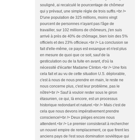
souligné, ai recalculé le pourcentage de chômeur
qui y prévaut, une simple règle de trois suffis.<br />
D'une population de 325 millions, moins vingt
pourcent de personnes n'ayant pas l'âge de
travailler, sur 102 millions de chômeurs, j'en suis
arrivé à près de 40% de chômage, bien loin des 5%
officiels et des 23% officieux.<br /> La conclusion se
fait d'elle-même, ce pays est exsangue et n'est plus
en mesure de quoi que ce soit, sauf de la
gesticulation ou de la fuite en avant, d'où la
nécessité d'écarter Madame Clinton.<br /> Une fois
cela fait et au vu de cette situation U.S. déplorable,
c'est à nous de nous prendre en main, le reste ne
nous concerne plus, c'est leur problème, pas le
nôtre!<br /> Sauf à vouloir rester sous le giron
étasunien, ce qui, là encore, est un processus
historique redondant et naturel.<br /> Mais c'est de
cela que nous devons impérativement prendre
conscience!<br /> Deux pièges encore nous
attendent.<br /> Le premier consisterait à rechercher
un nouvel empire de remplacement, ce que firent les
anciens pays de l'est sous domination soviétique qui