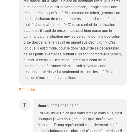
résistance.<br /> Ainsi la place du dominant est tel que parce
que le dominé a aussi la sienne propre, il s'agit donc d'une
relation réciproque à intérêts commun en miroir, générant un
confort à chacun de ces partenaires, même si cela mène, en
réalité, à un mal-être.<br /> C'est ce confort de la situation
établie qu'il s'agit de briser, mais c'est bien parce que le
dominant a une situation privilégiée sur le dominé que celui-
ci se doit de faire le travail en amont sus-décrit.<br /> C'est
logique, il est difficile, pour le dominateur de se débarrasser
de ses petits avantages, surtout si ils sont nombreux et juteux,
quand l'asservi, lui, n'a de seul profit que celui de la
confortable obéissance infantile, soit n'avoir aucune
responsabilité.<br /> Là seulement existent les intérêts de
chacun d'eux et nulle part ailleurs.
Répondre
T
theuric
22/11/2016 01:32
Eszwal,<br /> En ce que vous dites je vous suis, c'est
pourquoi j'avais souligné le fait que, dorénavant,
Monsieur Trump représentait collectivement et, dès
lors, historiquement, plus qu'il n'est en réalité.<br /> Il