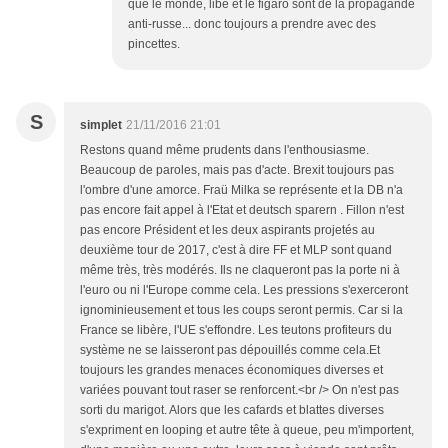
que le monde, libé et le figaro sont de la propagande
anti-russe... donc toujours a prendre avec des
pincettes.
S
simplet
21/11/2016 21:01
Restons quand même prudents dans l'enthousiasme.
Beaucoup de paroles, mais pas d'acte. Brexit toujours pas
l'ombre d'une amorce. Fraü Milka se représente et la DB n'a
pas encore fait appel à l'Etat et deutsch sparern . Fillon n'est
pas encore Président et les deux aspirants projetés au
deuxième tour de 2017, c'est à dire FF et MLP sont quand
même très, très modérés. Ils ne claqueront pas la porte ni à
l'euro ou ni l'Europe comme cela. Les pressions s'exerceront
ignominieusement et tous les coups seront permis. Car si la
France se libère, l'UE s'effondre. Les teutons profiteurs du
système ne se laisseront pas dépouillés comme cela.Et
toujours les grandes menaces économiques diverses et
variées pouvant tout raser se renforcent.<br /> On n'est pas
sorti du marigot. Alors que les cafards et blattes diverses
s'expriment en looping et autre tête à queue, peu m'importent,