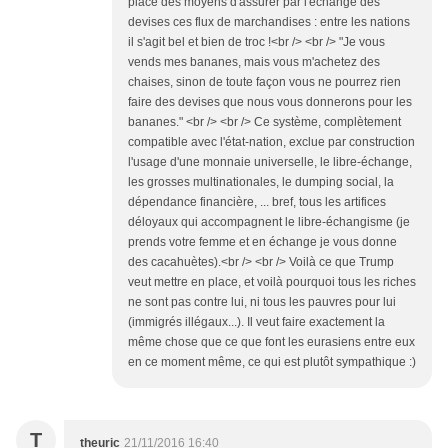
place des moyens d'assurer par l'échange des
devises ces flux de marchandises : entre les nations
il s'agit bel et bien de troc !<br /> <br /> "Je vous
vends mes bananes, mais vous m'achetez des
chaises, sinon de toute façon vous ne pourrez rien
faire des devises que nous vous donnerons pour les
bananes." <br /> <br /> Ce système, complètement
compatible avec l'état-nation, exclue par construction
l'usage d'une monnaie universelle, le libre-échange,
les grosses multinationales, le dumping social, la
dépendance financière, ... bref, tous les artifices
déloyaux qui accompagnent le libre-échangisme (je
prends votre femme et en échange je vous donne
des cacahuètes).<br /> <br /> Voilà ce que Trump
veut mettre en place, et voilà pourquoi tous les riches
ne sont pas contre lui, ni tous les pauvres pour lui
(immigrés illégaux...). Il veut faire exactement la
même chose que ce que font les eurasiens entre eux
en ce moment même, ce qui est plutôt sympathique :)
T
theuric
21/11/2016 16:40