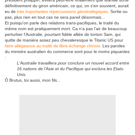
président philippin, évitera peut-être finalement que Manille sorte
définitivement du giron américain, ce qui, on s'en souvient, aurait
eu de
très importantes répercussions géostratégiques
. Sortie ou
pas, plus rien en tout cas ne sera pareil désormais...
Et puisqu'on parle des relations trans-pacifiques, le traité du
même nom est pratiquement mort. Ca n'a pas l'air de beaucoup
perturber l'Australie, pourtant fidèle alliée de tonton Sam, qui
quitte de manière assez peu chevaleresque le Titanic US pour
faire allégeance au traité de libre-échange chinois
. Les paroles
du ministre australien du commerce sont pour le moins piquantes
:
L'Australie travaillera pour conclure un nouvel accord entre
16 nations de l'Asie et du Pacifique qui exclura les Etats-
Unis.
Ô Brutus, toi aussi, mon fils...