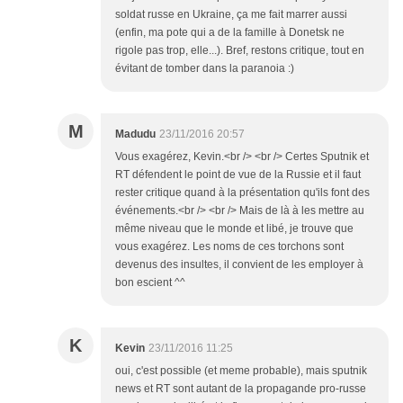
soldat russe en Ukraine, ça me fait marrer aussi
(enfin, ma pote qui a de la famille à Donetsk ne
rigole pas trop, elle...). Bref, restons critique, tout en
évitant de tomber dans la paranoia :)
M
Madudu
23/11/2016 20:57
Vous exagérez, Kevin.<br /> <br /> Certes Sputnik et
RT défendent le point de vue de la Russie et il faut
rester critique quand à la présentation qu'ils font des
événements.<br /> <br /> Mais de là à les mettre au
même niveau que le monde et libé, je trouve que
vous exagérez. Les noms de ces torchons sont
devenus des insultes, il convient de les employer à
bon escient ^^
K
Kevin
23/11/2016 11:25
oui, c'est possible (et meme probable), mais sputnik
news et RT sont autant de la propagande pro-russe