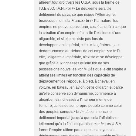
allèrent tout droit vers les U.S.A. sous la forme de
l'U.E.€./O.T.A.N..<br /> Le deuxième serait le
délitement du pays, ce que risque l'Allemagne,
beaucoup moins la France.<br /> Par nature, les
empires ne peuvent pas durer, ceci étant dû à ce que
la création d'un empire nécessite l'existence d'une
oligarchie, et si elle n'existe pas lors du
développement impérial, celui-ci la génèrera, au-
dedans comme au-dehors de cet empire.<br /> Et
elle, l'oligarchie impériale, n'existe et se développe
que grâce aux richesses qu'elle tire de ses
possessions nouvelles.<br /> Dès que le-dit empire a
atteint ses limites en fonction des capacités de
déplacement de l'époque, à pied, à cheval, en
voiture, en bateau, en avion, cette oligarchie, parce
qu'elle conserve son dynamisme, commence à
absorber les richesses à l'intérieur même de
l'empire, celles de son propre peuple comme celui
des peuples conquis.<br /> Là commence le
délitement impérial jusqu'à que cela l'affaiblisse
tellement qu'à la fin il disparaisse.<br /> Les U.S.A.
furent l'empire ultime parce que les moyens de