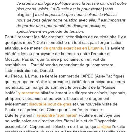
Je crois au dialogue politique avec la Russie car c'est notre
plus grand voisin. La Russie est là pour rester
[sans
blague...]
Il est impossible que nous isolions la Russie,
nous devons gérer notre relation avec elle. Il est important
de garder une opportunité de dialogue politique,
spécialement en période de tension.
Faut-il ressortir les déclarations incendiaires de ce triste sire il y a
quelques mois ? Cela n'empêche en tout cas pas l'organisation
atlantique de mener
de grands exercices en Lituanie
. Ils avaient
été décidés au paroxysme de la tension entre l'empire et
Moscou. Pas sûr que l'année prochaine, on en voit de
semblables... Tout dépendra cependant de qui composera
l'administration du Donald.
Au Pérou, à Lima, se tient le sommet de l'APEC (Asie-Pacifique)
qui regroupe en réalité la presque totalité des principaux acteurs
mondiaux. En marge du sommet, le président de la "Russie
isolée"
y rencontre
bilatéralement les dirigeants chinois, japonais,
philippin, vietnamien et péruvien. L'ours et le dragon ont
évidemment
discuté le bout de gras
et une nouvelle visite de
Poutine est prévue en Chine pour l'année prochaine.
Duterte y a enfin
rencontré "son héros"
Poutine et envoyé une
nouvelle salve en direction des Etats-Unis et de "l'hypocrisie
occidentale". Cependant, l'élection de Trump, qui
a réjoui
l'exalté