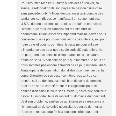
Pour résumer, Monsieur Trump à trois défis à relever, sa
survie, la refondation de son pays et la gestion d'une crise
sans précédent.<br /> Nous devons aussi tenir compte des
tendances centrifuges se manifestant en ce moment aux
U.S.A., du peu que j'en sais, et elles ont l'air de prendre de
l'ampleur (de tous les français).<br /> Enfin bref, le
phénomène Trump est certes important mais ne devrait nous
concerner que ce pourquoi nous avons des intérêts, soit pour
notre pays et pour nous même, le reste ne pouvant avoir
d'importance que pour notre seule curiosité naturelle et rien
de plus, bien que cela soit d'importance mais d'un autre
domaine.<br /> Sinon cela ne peut que montrer que nous ne
nous sommes pas encore affranchi de ce joug impérial.<br />
Toute rupture de domination doit d'abord commencer par la
compréhension de son essence même, pas tant de cet
empire, soit du dominateur, mais bien de celle du dominé,
quel qu'en soit le caractère.<br /> Il s'agit donc pour ce
dominé d'en saisir le plein sens intérieur, parce que seul cela
devrait lui importer, le reste restant du domaine du dominant,
c'est son problème, sauf en ce qui intéresse sa résistance à
l'émancipation du colonisé nécessitant, pour ce dernier, la
réaction la mieux adaptée à la situation créée par la-dit