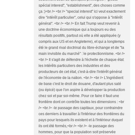
spécial interest", "establishment", des choses comme
ça :)<br /> <br /> "special interest" ici veut exactement
dire "intérêt particulier", celui qui s'oppose à "intérêt
général". <br /> <br /> En fait Trump veut revenir à
une doctrine économique qui a toujours eu des
résultats positifs, partout où elle a été appliquée (y
compris aux US et en Angleterre), et qui a longtemps
été le grand rival doctrinal du libre-échange et de "la
main invisible du marché" : le protectionnisme. <br />
<br /> Il s'agit de défendre à l'échelle de chaque état
les intérêts particuliers des industries et des
producteurs de cet état, c'est-à-dire l'intérêt général
de l'économie de la nation. <br /> <br /> L'ingrédient
de base c'est le droit de douane, d'autant plus salé
(ou épicé) que l'on aspire à développer la production
chez soi et par soi-même. Pour ce faire il faut une
frontière dont on contrôle toutes les dimensions : <br
/> <br /> -le passage des capitaux, pour contraindre
ces derniers à travailler à l'intérieur des frontières du
pays pour lesquels ils existent et à l'intérieur duquel
ils ont été formés,<br /> <br /> -le passage des
hommes, pour que la population soit préservée