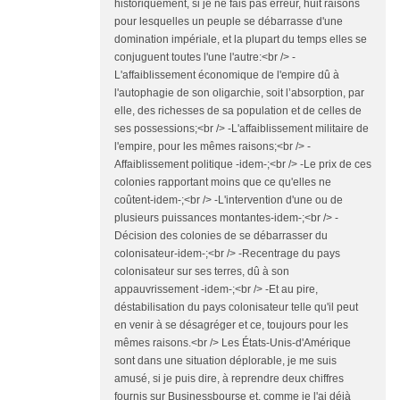
historiquement, si je ne fais pas erreur, huit raisons
pour lesquelles un peuple se débarrasse d'une
domination impériale, et la plupart du temps elles se
conjuguent toutes l'une l'autre:<br /> -
L'affaiblissement économique de l'empire dû à
l'autophagie de son oligarchie, soit l’absorption, par
elle, des richesses de sa population et de celles de
ses possessions;<br /> -L'affaiblissement militaire de
l'empire, pour les mêmes raisons;<br /> -
Affaiblissement politique -idem-;<br /> -Le prix de ces
colonies rapportant moins que ce qu'elles ne
coûtent-idem-;<br /> -L'intervention d'une ou de
plusieurs puissances montantes-idem-;<br /> -
Décision des colonies de se débarrasser du
colonisateur-idem-;<br /> -Recentrage du pays
colonisateur sur ses terres, dû à son
appauvrissement -idem-;<br /> -Et au pire,
déstabilisation du pays colonisateur telle qu'il peut
en venir à se désagréger et ce, toujours pour les
mêmes raisons.<br /> Les États-Unis-d'Amérique
sont dans une situation déplorable, je me suis
amusé, si je puis dire, à reprendre deux chiffres
fournis sur Businessbourse et, comme je l'ai déjà