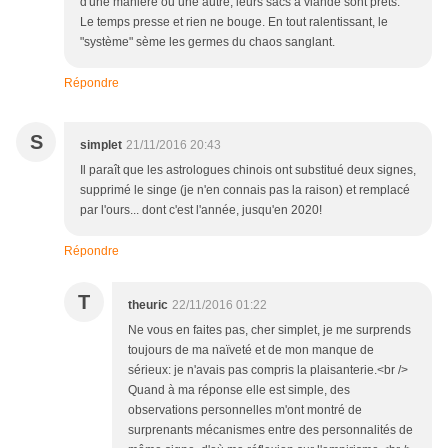
d'une manière ou une autre, leurs sacs à viande sont prêts.
Le temps presse et rien ne bouge. En tout ralentissant, le
"système" sème les germes du chaos sanglant.
Répondre
S
simplet
21/11/2016 20:43
Il paraît que les astrologues chinois ont substitué deux signes,
supprimé le singe (je n'en connais pas la raison) et remplacé
par l'ours... dont c'est l'année, jusqu'en 2020!
Répondre
T
theuric
22/11/2016 01:22
Ne vous en faites pas, cher simplet, je me surprends
toujours de ma naïveté et de mon manque de
sérieux: je n'avais pas compris la plaisanterie.<br />
Quand à ma réponse elle est simple, des
observations personnelles m'ont montré de
surprenants mécanismes entre des personnalités de