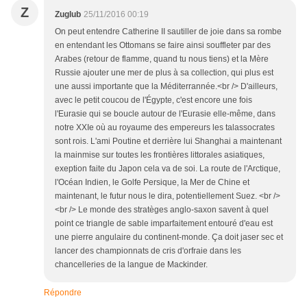
Z
Zuglub
25/11/2016 00:19
On peut entendre Catherine II sautiller de joie dans sa rombe
en entendant les Ottomans se faire ainsi souffleter par des
Arabes (retour de flamme, quand tu nous tiens) et la Mère
Russie ajouter une mer de plus à sa collection, qui plus est
une aussi importante que la Méditerrannée.<br /> D'ailleurs,
avec le petit coucou de l'Égypte, c'est encore une fois
l'Eurasie qui se boucle autour de l'Eurasie elle-même, dans
notre XXIe où au royaume des empereurs les talassocrates
sont rois. L'ami Poutine et derrière lui Shanghai a maintenant
la mainmise sur toutes les frontières littorales asiatiques,
exeption faite du Japon cela va de soi. La route de l'Arctique,
l'Océan Indien, le Golfe Persique, la Mer de Chine et
maintenant, le futur nous le dira, potentiellement Suez. <br />
<br /> Le monde des stratèges anglo-saxon savent à quel
point ce triangle de sable imparfaitement entouré d'eau est
une pierre angulaire du continent-monde. Ça doit jaser sec et
lancer des championnats de cris d'orfraie dans les
chancelleries de la langue de Mackinder.
Répondre