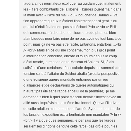
faudra à nos journaleux expliquer au quidam que, finalement,
les « fiers combattants de la liberté » kurdes jouent main dans
la main avec « l’axe du mal » du « boucher de Damas ». Va
t’on apprendre qu’eux n’étaient finalement pas si gentils ou
que lui n’était finalement pas si méchant ?<br /> <br /> BHL
doit commencer à chercher des tournures de phrases bien
alambiquées pour faire mine de ne pas avoir eu tout faux à ce
point, mais ça ne va pas être facile. Entartons, entartons …<br
/> <br /> Mais en ce qui me concerne, mon plus gros point
d’interrogation concerne, encore et toujours depuis le coup
d’état avorté, la relation entre Moscou et Ankara. Si j’étais
satisfais d’une certaines désescalade depuis les sommets de
tension suite à l’affaire du Sukhoï abattu (avec la perspective
d’une troisième guerre mondiale entraînée par un jeu
d’alliances et de déclarations de guerre automatiques qui
n’aurait pas été sans rappeler celui de la première), je me
demandais bien à quel point Moscou devait s’investir avec un
allié aussi imprévisible et même irrationnel. Que va t’il advenir
de cette relation maintenant que l’armée Syrienne bombarde
les turcs en expédition extra-territoriale non mandatée ?<br />
<br /> Il y a quelques semaines, je pensais que les kurdes
seraient les dindons de toute cette farce (pas drôle pour les