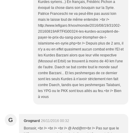
Kurdes syriens...) En français, Frédéric Pichon a
évoqué la chose dans son bouquin sur la Syrie.
Patrice Franceschi ne va peut-être pas aussi loin
mais le laisse tout de même entendre :<br />
http://www.lefigaro.fr/vox/monde/2016/08/19/31002-
20160819ARTFIG00324-les-kurdes-acceptent-de-
payer-le-prix-du-sang-pour-triompher-de-l-
islamisme-en-syrie.php<br /> Depuis plus de 2 ans, il
n'y a eu en effet quasiment aucun combat entre l'EI et
les Kurdes Barzani alors que leur ville respective
(Mossoul et Erbil) se trouvent à moins de 40 km l'une
de l'autre. Daech se bat contre tout le monde sauf
contre Barzani... Et les peshmergas de ce dernier
sont les seuls Kurdes à n'avoir strictement rien fait
contre Daech, tandis que les peshmergas Talabani,
les YPG ou le PKK sont tous allés au feu.<br /> Bien
à vous
G
Grognard
26/11/2016 00:32
Bonsoir, <br /> <br /> <br /> @ And@rrr<br /> Pas sur que le