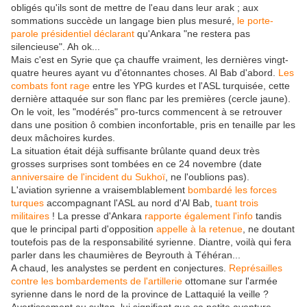
obligés qu'ils sont de mettre de l'eau dans leur arak ; aux
sommations succède un langage bien plus mesuré,
le porte-
parole présidentiel déclarant
qu'Ankara "ne restera pas
silencieuse". Ah ok...
Mais c'est en Syrie que ça chauffe vraiment, les dernières vingt-
quatre heures ayant vu d'étonnantes choses. Al Bab d'abord.
Les
combats font rage
entre les YPG kurdes et l'ASL turquisée, cette
dernière attaquée sur son flanc par les premières (cercle jaune).
On le voit, les "modérés" pro-turcs commencent à se retrouver
dans une position ô combien inconfortable, pris en tenaille par les
deux mâchoires kurdes.
La situation était déjà suffisante brûlante quand deux très
grosses surprises sont tombées en ce 24 novembre (date
anniversaire de l'incident du Sukhoï
, ne l'oublions pas).
L'aviation syrienne a vraisemblablement
bombardé les forces
turques
accompagnant l'ASL au nord d'Al Bab,
tuant trois
militaires
! La presse d'Ankara
rapporte également l'info
tandis
que le principal parti d'opposition
appelle à la retenue
, ne doutant
toutefois pas de la responsabilité syrienne. Diantre, voilà qui fera
parler dans les chaumières de Beyrouth à Téhéran...
A chaud, les analystes se perdent en conjectures.
Représailles
contre les bombardements de l'artillerie
ottomane sur l'armée
syrienne dans le nord de la province de Lattaquié la veille ?