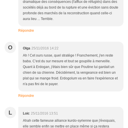
dramatique des conséquences (l'afflux de réfugiés) dans des
sociétés déjà au bord de la rupture et une éviction sans doute
profonde des marchés de la reconstruction quand celle-ci
aura lieu ... Terrible.
Répondre
O
Olga
25/11/2016 14:22
Ah ! Cet ours russe, quel stratège ! Franchement, j'en reste
baba. C'est du sur mesure et tout se goupille à merveille.
Quant à Erdogan, j'étais bien sûr que Poutine lui gardait un
chien de sa chienne. Décidément, la vengeance est bien un
plat qui se mange froid. Erdogolum va en faire l'expérience et
n'a pas fini de le payer.
Répondre
L
Loic
25/11/2016 13:51
Ahah cette fameuse alliance kurdo-syrienne que j'évoquais,
elle semble enfin se mettre en place même si ça restera