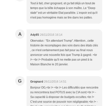
Tout à fait, cher grognard, et ça fait déjà un bout de
temps que la bête échappe à son maître. Le "Deep
state" est un véritable Etat parallèle. L'espoir est qu'il
n'est pas homogène mais se tire dans les pattes.
A
Ady85
26/11/2016 16:14
Obervatus : "En attendant Trump". Attention...cette
histoire de recomptages des voix dans des états clés
, ce n'est certainement pas fait pour au final nous
annoncer une nouvelle fois que Trump à gagné. <br
/> <br /> Probable qu'il ne mette pas un pied à la
Maison Blanche le 20 janvier.
G
Grognard
26/11/2016 14:51
Bonjour OG,<br /> <br /> Les difficultés que rencontre
ou rencontrera tout POTUS avec la CIA sont:<br /> -
Sa capacité à disposer de budgets occultes.<br />
C'est une source de pouvoir non négligeable.<br /> -