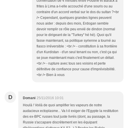
conversation de 4 minutes entre Poutine et Barack à
frites à Lima a-t-elle accouché d'une souris ou au
contraire d'un accord verbal sur le dos du sultan ?<br
/> Cependant, quelques grandes lignes peuvent
nous aider : depuis des mois, Erdogan semble
devoir remplir ce rôle peu envié de dindon (normal
pour le dirigeant de la "Turkey" hé hé). Quoi qu'il
fasse maintenant, sa politique syrienne a tourné au
fiasco irréversible : <br /> - constitution à sa frontière
d'un Kurdistan - d'un seul tenant ou non, c'est ça qui
se joue maintenant mais c'est finalement un détail.
<br /> - rupture avec tous ses voisins et perte
définitive de confiance pour cause d'imprévisibilité.
<br /> Bien à vous
D
Domani
25/11/2016 10:01
Houlà ! Voilà de quoi amplifier les vapeurs de notre
audacieux ectoplasme... Va t-il exiger de l'Egypte la restitution
des ex-BPC russes tout juste livrés (dont, au passage, la
Russie s'accapare discrètement en les équipant