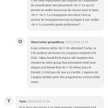
C'est cette organisation qui dispose de l'habilitation
de classification des documents.<br /> Ce qui lui
permet de mettre beaucoup de choses sous le tapis.
<br /> <br /> La conjugaison des deux c'est un
service de renseignement qui échappe à son maître.
<br /> La nouvelle garde prétorienne?
O
Observatus geopoliticus
26/11/2016 12:35
A sus ordenes señor.<br /> En attendant Trump, la
CIA continue de fournir les coupeurs modérés d'Al
Zinki : https://southfront.org/cia-still-supplies-tow-
missiles-to-rebel-group-that-beheaded-child-near-
aleppo-and-filmed-this/<br /> Et même avec le
Donald, il n'est pas sûr que ça s'arrête. L'agence de
Langley semble avoir des programmes connus d'elle
seule...
Y
Yann
25/11/2016 21:54
Si je peux me risquer à un petit pronostic certainement naïf,