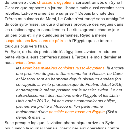
de tonnerre : des
chasseurs égyptiens
seraient arrivés en Syrie !
C'est ce que rapporte un journal libanais mais aussi certains sites
rebelles. Est-ce vraiment une surprise ? Depuis la chute des
Frères musulmans de Morsi, Le Caire s'est rangé sans ambiguïté
du côté syro-russe, ce qui a d'ailleurs provoqué des vagues dans
les relations egypto-saoudiennes. Le rift s'agrandit chaque jour
un peu plus et, il y a quelques semaines, Riyad a même
suspendu ses livraisons de pétrole
à l'Egypte qui se tourne
toujours plus vers l'Iran.
En Syrie, de hauts pontes étoilés égyptiens avaient rendu une
petite visite à leurs confrères russes à Tartous le mois dernier et
nous
avions évoqué
:
les
exercices militaires conjoints russo-égyptiens
, là encore
une première du genre. Sans remonter à Nasser, Le Caire
et Moscou sont en harmonie depuis plusieurs années (on
se rappelle la visite pharaonesque de Poutine début 2015)
et partagent la même position sur le dossier syrien. Le net
rafraîchissement des relations entre l'Egypte et les Etats-
Unis après 2013 a, loi des vases communicants oblige,
pleinement profité à Moscou et l'on parle même
maintenant d'une
possible base russe en Egypte
(Sisi a
démenti mais...)
Suite presque logique, l'aviation pharaonique arrive en Syrie
pour, selon le journal libanais, "participer aux opérations contre