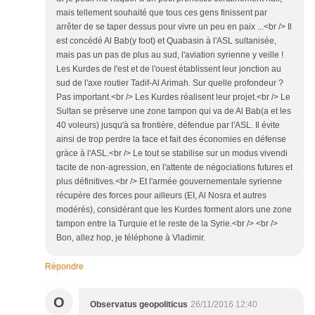
mais tellement souhaité que tous ces gens finissent par
arrêter de se taper dessus pour vivre un peu en paix ...<br /> Il
est concédé Al Bab(y foot) et Quabasin à l'ASL sultanisée,
mais pas un pas de plus au sud, l'aviation syrienne y veille !
Les Kurdes de l'est et de l'ouest établissent leur jonction au
sud de l'axe routier Tadif-Al Arimah. Sur quelle profondeur ?
Pas important.<br /> Les Kurdes réalisent leur projet.<br /> Le
Sultan se préserve une zone tampon qui va de Al Bab(a et les
40 voleurs) jusqu'à sa frontière, défendue par l'ASL. Il évite
ainsi de trop perdre la face et fait des économies en défense
gràce à l'ASL.<br /> Le tout se stabilise sur un modus vivendi
tacite de non-agression, en l'attente de négociations futures et
plus définitives.<br /> Et l'armée gouvernementale syrienne
récupère des forces pour ailleurs (EI, Al Nosra et autres
modérés), considérant que les Kurdes forment alors une zone
tampon entre la Turquie et le reste de la Syrie.<br /> <br />
Bon, allez hop, je téléphone à Vladimir.
Répondre
O
Observatus geopoliticus
26/11/2016 12:40