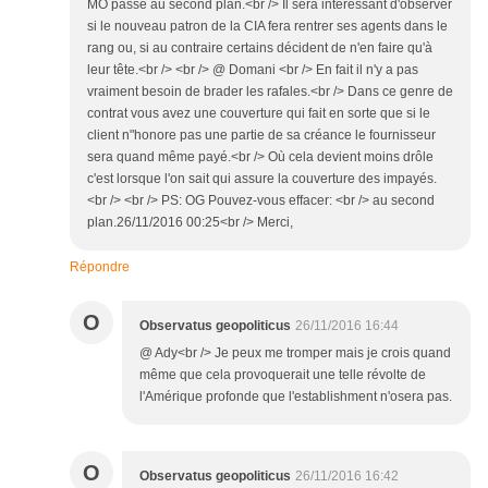
MO passe au second plan.<br /> Il sera intéressant d'observer
si le nouveau patron de la CIA fera rentrer ses agents dans le
rang ou, si au contraire certains décident de n'en faire qu'à
leur tête.<br /> <br /> @ Domani <br /> En fait il n'y a pas
vraiment besoin de brader les rafales.<br /> Dans ce genre de
contrat vous avez une couverture qui fait en sorte que si le
client n"honore pas une partie de sa créance le fournisseur
sera quand même payé.<br /> Où cela devient moins drôle
c'est lorsque l'on sait qui assure la couverture des impayés.
<br /> <br /> PS: OG Pouvez-vous effacer: <br /> au second
plan.26/11/2016 00:25<br /> Merci,
Répondre
O
Observatus geopoliticus
26/11/2016 16:44
@ Ady<br /> Je peux me tromper mais je crois quand
même que cela provoquerait une telle révolte de
l'Amérique profonde que l'establishment n'osera pas.
O
Observatus geopoliticus
26/11/2016 16:42