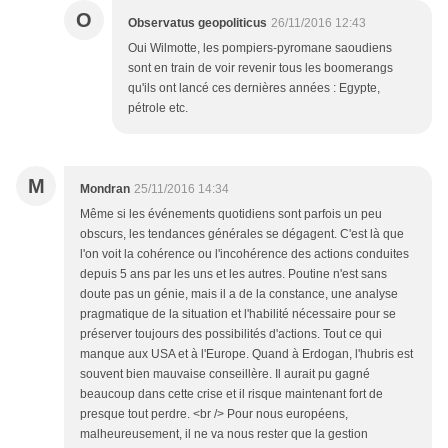
O
Observatus geopoliticus
26/11/2016 12:43
Oui Wilmotte, les pompiers-pyromane saoudiens
sont en train de voir revenir tous les boomerangs
qu'ils ont lancé ces dernières années : Egypte,
pétrole etc.
M
Mondran
25/11/2016 14:34
Même si les événements quotidiens sont parfois un peu
obscurs, les tendances générales se dégagent. C'est là que
l'on voit la cohérence ou l'incohérence des actions conduites
depuis 5 ans par les uns et les autres. Poutine n'est sans
doute pas un génie, mais il a de la constance, une analyse
pragmatique de la situation et l'habilité nécessaire pour se
préserver toujours des possibilités d'actions. Tout ce qui
manque aux USA et à l'Europe. Quand à Erdogan, l'hubris est
souvent bien mauvaise conseillère. Il aurait pu gagné
beaucoup dans cette crise et il risque maintenant fort de
presque tout perdre. <br /> Pour nous européens,
malheureusement, il ne va nous rester que la gestion