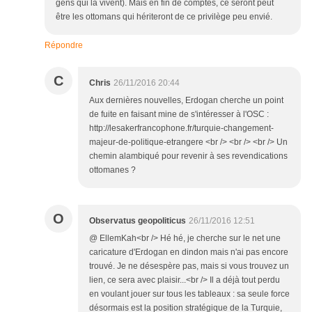
gens qui la vivent). Mais en fin de comptes, ce seront peut
être les ottomans qui hériteront de ce privilège peu envié.
Répondre
C
Chris
26/11/2016 20:44
Aux dernières nouvelles, Erdogan cherche un point
de fuite en faisant mine de s'intéresser à l'OSC :
http://lesakerfrancophone.fr/turquie-changement-
majeur-de-politique-etrangere <br /> <br /> <br /> Un
chemin alambiqué pour revenir à ses revendications
ottomanes ?
O
Observatus geopoliticus
26/11/2016 12:51
@ EllemKah<br /> Hé hé, je cherche sur le net une
caricature d'Erdogan en dindon mais n'ai pas encore
trouvé. Je ne désespère pas, mais si vous trouvez un
lien, ce sera avec plaisir...<br /> Il a déjà tout perdu
en voulant jouer sur tous les tableaux : sa seule force
désormais est la position stratégique de la Turquie,