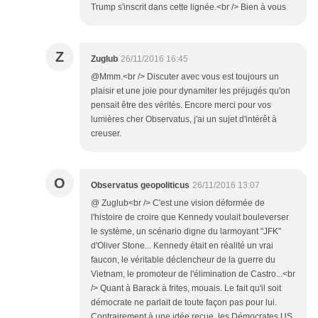
Trump s'inscrit dans cette lignée.<br /> Bien à vous
Z
Zuglub
26/11/2016 16:45
@Mmm.<br /> Discuter avec vous est toujours un
plaisir et une joie pour dynamiter les préjugés qu'on
pensait être des vérités. Encore merci pour vos
lumières cher Observatus, j'ai un sujet d'intérêt à
creuser.
O
Observatus geopoliticus
26/11/2016 13:07
@ Zuglub<br /> C'est une vision déformée de
l'histoire de croire que Kennedy voulait bouleverser
le système, un scénario digne du larmoyant "JFK"
d'Oliver Stone... Kennedy était en réalité un vrai
faucon, le véritable déclencheur de la guerre du
Vietnam, le promoteur de l'élimination de Castro...<br
/> Quant à Barack à frites, mouais. Le fait qu'il soit
démocrate ne parlait de toute façon pas pour lui.
Contrairement à une idée reçue, les Démocrates US