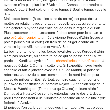
Avertissement au sultan, lui signifiant que sa petite aventure
syrienne n'ira pas plus loin ? Volonté de Damas de reprendre soi-
même Al Bab ? Tout cela en même temps ? Seul le temps nous le
dira.
Mais cette bombe (à tous les sens du terme) est peut-être à
mettre en relation avec une autre nouvelle tout aussi surprenante
: les généraux syriens ont enfin bougé dans la région d'Al Bab.
Plus exactement, nous assistons, ô choc amer pour le sultan, à
une
opération conjointe
armée syrienne-Kurdes d'Efrin (rouge à
points jaunes sur la carte) en train de se diriger à toute allure
vers les lignes ASL-turques et vers Al Bab :
La bonne entente entre les forces loyalistes et les Kurdes d'Efrin
n'est pas nouvelle, au contraire de ce qui se passe dans l'autre
partie du Kurdistan syrien où des
chamailleries meurtrières
ont à
nouveau éclaté, à Qamishli cette fois. Si l'expédition syro-kurde
continue et fait la jonction avec les YPG de Manbij, la porte se
refermera au nez du sultan, comme dans le nord irakien pour
cause de milices chiites. Surtout, son pire cauchemar verra le
jour avec la constitution du fameux Rojava. A l'échelon supérieur,
Moscou, Washington (Trump plus qu'Obama) et leurs alliés à
Damas et à Hassaké se sont-ils entendus, sur le dos d'Erdogan,
pour l'établissement d'un Kurdistan autonome au sein d'une Syrie
fédérale ? A suivre...
Et puisque l'on parle de manoeuvres internationales, autre coup