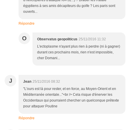
d'hélicoptères d'attaque KA-52...) ? Brader les Rafale
égyptiens à ses amis décapiteurs du golfe ? Les paris sont
ouverts...
Répondre
O
Observatus geopoliticus
25/11/2016 11:32
L'ectoplasme n'ayant plus rien à perdre (ni à gagner)
durant ces prochains mois, rien n'est impossible,
cher Domani...
J
Jean
25/11/2016 08:32
"L'ours est là pour rester, et en force, au Moyen-Orient et en
Méditerranée orientale..."<br /> Cela risque d'énerver les
Occidentaux qui pourraient chercher un quelconque prétexte
pour attaquer Poutine
Répondre