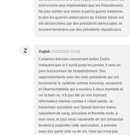
sont encore plus impérialistes que les Républicains.
Ne pas oublier que mises à part la guerre irakienne,
toutes les guerres américaines du XXème siècle ont
été déclenchées par des présidents démocrates, et
souvent terminées par des présidents républicains.
Z
Zuglub
25/11/2016 23:28
Certaines théories concernant tonton DoDo
indiquent que si il survit jusqu'en janvier, il sera un
pion buissonnien de l'establishment. Des
rapprochements avec les vrais présidents qui ont
bouleversé le système comme Kennedy, assassiné
et Obamachabbée qui a survécu à deux mandats et,
on l'a bien vu, n'a pas été un vrai tournant
réformateur intense comme il s'était vendu -le
baisemain suicidaire aux Seoud dont les mains
ruissellent de sang, kérozène et thermite reste, à
mon sens, le plus beau vaudeville de son bimandat-
tendent à supporter cette spéculation, à prendre
avec des gants cela va de soi, mais qui n'est pas