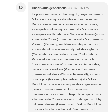
O
Observatus geopoliticus
26/11/2016 17:20
Le plaisir est partagé, cher Zuglub, croyez-le bien<br
/> La vision irénique véhiculée en France sur les
Démocrates américains laisse en effet sans voix,
alors qu'ils sont impliqués dans : <br /> - bombes
atomiques sur Hiroshima et Nagasaki (Truman)<br />
- guerre de Corée (Truman encore)<br /> - guerre du
Vietnam (Kennedy, amplifiée ensuite par Johnson)
<br /> - début du soutien aux djihadistes afghans
(Carter)<br /> - guerre du Kosovo (Clinton)<br />
Partout et toujours, cet interventionnisme de la
"nation exceptionnelle" prôné par les Démocrates,
parfois pour le meilleur (Première et Deuxième
guerres mondiales - Wilson et Roosevelt), souvent
pour le pire (les exemples ci-dessus).<br /> Les
Républicains ne sont certes pas des anges mais, en
général, plus modérés, en tout cas moins
interventionnistes. C'est un Républicain qui a mis fin
à la guerre de Corée et a averti du danger du lobby
militaro-industriel (Eisenhower), c'est un Républicain
qui a mis fin à la boucherie du Vietnam (Nixon).