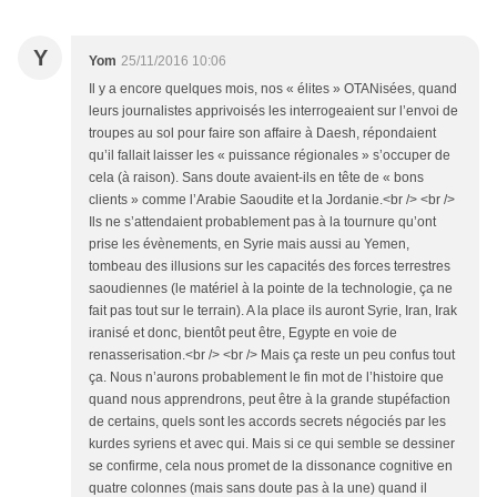
Y
Yom
25/11/2016 10:06
Il y a encore quelques mois, nos « élites » OTANisées, quand
leurs journalistes apprivoisés les interrogeaient sur l’envoi de
troupes au sol pour faire son affaire à Daesh, répondaient
qu’il fallait laisser les « puissance régionales » s’occuper de
cela (à raison). Sans doute avaient-ils en tête de « bons
clients » comme l’Arabie Saoudite et la Jordanie.<br /> <br />
Ils ne s’attendaient probablement pas à la tournure qu’ont
prise les évènements, en Syrie mais aussi au Yemen,
tombeau des illusions sur les capacités des forces terrestres
saoudiennes (le matériel à la pointe de la technologie, ça ne
fait pas tout sur le terrain). A la place ils auront Syrie, Iran, Irak
iranisé et donc, bientôt peut être, Egypte en voie de
renasserisation.<br /> <br /> Mais ça reste un peu confus tout
ça. Nous n’aurons probablement le fin mot de l’histoire que
quand nous apprendrons, peut être à la grande stupéfaction
de certains, quels sont les accords secrets négociés par les
kurdes syriens et avec qui. Mais si ce qui semble se dessiner
se confirme, cela nous promet de la dissonance cognitive en
quatre colonnes (mais sans doute pas à la une) quand il