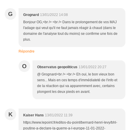
G
Grognard
13/01/2022 14:08
Bonjour OG,<br /> <br /> Dans le prolongement de vos MAJ
l'adage qui veut qu'il ne faut jamais réagir à chaud (dans le
domaine de l'analyse tout du moins) se confirme une fois de
plus.
Répondre
O
Observatus geopoliticus
13/01/2022 20:27
@ Grognard<br /> <br /> Eh oui, le bon vieux bon
sens... Mais en ces temps d'immédiateté de l'info et
de la réaction qui va apparemment avec, certains
plongent les deux pieds en avant.
K
Kaiser Hans
13/01/2022 11:39
https://www.lepoint.fr/editos-du-point/bernard-henri-levy/bhl-
poutine-a-declare-la-guerre-a-l-europe-11-01-2022-