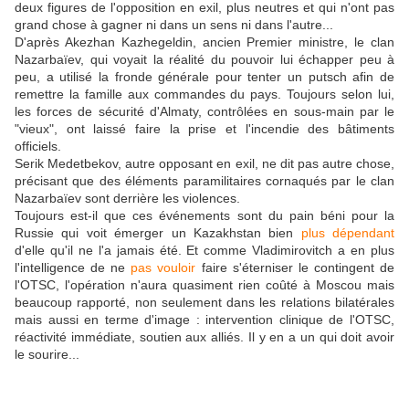
deux figures de l'opposition en exil, plus neutres et qui n'ont pas
grand chose à gagner ni dans un sens ni dans l'autre...
D'après Akezhan Kazhegeldin, ancien Premier ministre, le clan
Nazarbaïev, qui voyait la réalité du pouvoir lui échapper peu à
peu, a utilisé la fronde générale pour tenter un putsch afin de
remettre la famille aux commandes du pays. Toujours selon lui,
les forces de sécurité d'Almaty, contrôlées en sous-main par le
"vieux", ont laissé faire la prise et l'incendie des bâtiments
officiels.
Serik Medetbekov, autre opposant en exil, ne dit pas autre chose,
précisant que des éléments paramilitaires cornaqués par le clan
Nazarbaïev sont derrière les violences.
Toujours est-il que ces événements sont du pain béni pour la
Russie qui voit émerger un Kazakhstan bien
plus dépendant
d'elle qu'il ne l'a jamais été. Et comme Vladimirovitch a en plus
l'intelligence de ne
pas vouloir
faire s'éterniser le contingent de
l'OTSC, l'opération n'aura quasiment rien coûté à Moscou mais
beaucoup rapporté, non seulement dans les relations bilatérales
mais aussi en terme d'image : intervention clinique de l'OTSC,
réactivité immédiate, soutien aux alliés. Il y en a un qui doit avoir
le sourire...