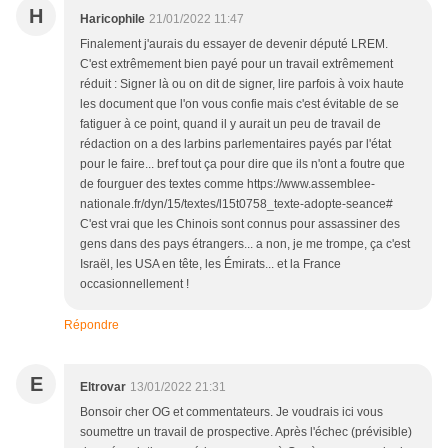
H
Haricophile
21/01/2022 11:47
Finalement j'aurais du essayer de devenir député LREM.
C'est extrêmement bien payé pour un travail extrêmement
réduit : Signer là ou on dit de signer, lire parfois à voix haute
les document que l'on vous confie mais c'est évitable de se
fatiguer à ce point, quand il y aurait un peu de travail de
rédaction on a des larbins parlementaires payés par l'état
pour le faire... bref tout ça pour dire que ils n'ont a foutre que
de fourguer des textes comme https://www.assemblee-
nationale.fr/dyn/15/textes/l15t0758_texte-adopte-seance#
C'est vrai que les Chinois sont connus pour assassiner des
gens dans des pays étrangers... a non, je me trompe, ça c'est
Israël, les USA en tête, les Émirats... et la France
occasionnellement !
Répondre
E
Eltrovar
13/01/2022 21:31
Bonsoir cher OG et commentateurs. Je voudrais ici vous
soumettre un travail de prospective. Après l'échec (prévisible)