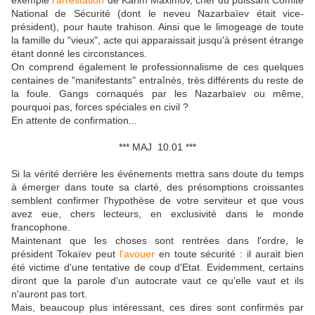
exemple
l'arrestation
de Karim Maximov, chef du puissant Comité
National de Sécurité (dont le neveu Nazarbaïev était vice-
président), pour haute trahison. Ainsi que le limogeage de toute
la famille du "vieux", acte qui apparaissait jusqu'à présent étrange
étant donné les circonstances.
On comprend également le professionnalisme de ces quelques
centaines de "manifestants" entraînés, très différents du reste de
la foule. Gangs cornaqués par les Nazarbaïev ou même,
pourquoi pas, forces spéciales en civil ?
En attente de confirmation...
*** MAJ 10.01 ***
Si la vérité derrière les événements mettra sans doute du temps
à émerger dans toute sa clarté, des présomptions croissantes
semblent confirmer l'hypothèse de votre serviteur et que vous
avez eue, chers lecteurs, en exclusivité dans le monde
francophone.
Maintenant que les choses sont rentrées dans l'ordre, le
président Tokaïev peut
l'avouer
en toute sécurité : il aurait bien
été victime d'une tentative de coup d'Etat. Evidemment, certains
diront que la parole d'un autocrate vaut ce qu'elle vaut et ils
n'auront pas tort.
Mais, beaucoup plus intéressant, ces dires sont confirmés par