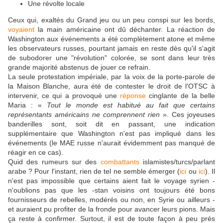
Une révolte locale
Ceux qui, exaltés du Grand jeu ou un peu conspi sur les bords,
voyaient
la main américaine ont dû déchanter. La réaction de
Washington aux événements a été complètement atone et même
les observateurs russes, pourtant jamais en reste dès qu'il s'agit
de subodorer une "révolution" colorée, se sont dans leur très
grande majorité abstenus de jouer ce refrain.
La seule protestation impériale, par la voix de la porte-parole de
la Maison Blanche, aura été de contester le droit de l'OTSC à
intervenir, ce qui a provoqué une
réponse
cinglante de la belle
Maria :
«
Tout le monde est habitué au fait que certains
représentants américains ne comprennent rien
». Ces joyeuses
banderilles sont, soit dit en passant, une indication
supplémentaire que
Washington n'est pas impliqué dans les
événements (le MAE russe n'aurait évidemment pas manqué de
réagir en ce cas).
Quid des rumeurs sur des
combattants
islamistes/turcs/parlant
arabe ? Pour l'instant, rien de tel ne semble émerger (
ici
ou
ici
). Il
n'est pas impossible que certains aient fait le voyage syrien -
n'oublions pas que les -stan voisins ont toujours été bons
fournisseurs de rebelles, modérés ou non, en Syrie ou ailleurs -
et auraient pu profiter de la fronde pour avancer leurs pions. Mais
ça reste à confirmer. Surtout, il est de toute façon à peu près