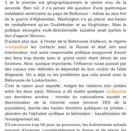
!) et le premier est géographiquement le ventre mou de la
seconde. Bien sûr, il n'a jamais été question d'une quelconque
installation américaine au pays de Baïkonour - même au plus fort
de la guerre d'Afghanistan, Washington n'a pu placer ses bases
de ravitaillement qu'en Ouzbékistan et au Kirghizstan. Mais la
politique étrangère multi-directionnelle kazakhe avait parfois le
don d'agacer Moscou.
D'autant plus que, à l'instar de la Biélorussie d'ailleurs, le régime
monopolisait
les contacts avec la Russie et était son seul
interlocuteur, tout autre responsable politique soupçonné d'avoir
des liens trop étroits avec le grand voisin étant démis de ses
fonctions. Ainsi, quoique importante, l'influence russe passait par
des canaux très délimités et dépendait du bon vouloir de l'élite
dirigeante. On a déjà vu les problèmes que cela posait avec la
Biélorussie de Loukachenko...
C'est la raison pour laquelle, malgré les relations très solides
entre les deux pays, Moscou a dû avaler quelques
couleuvres
ces dernières années : montée du nationalisme kazakh et
discrimination de la minorité russe (environ 20% de la
population), barrée des hautes fonctions publiques ou privées ;
abandon de l'alphabet cyrillique et latinisation ; kazakhisation de
l'enseignement etc.
S'il est encore trop tôt pour se prononcer, les événements actuels
risquent d'inverser considérablement la donne et de placer les