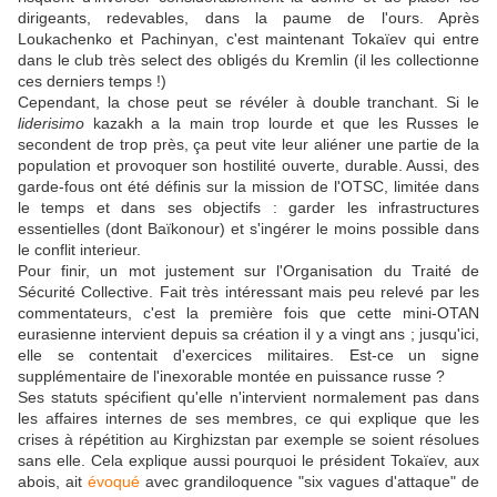
dirigeants, redevables, dans la paume de l'ours. Après
Loukachenko et Pachinyan, c'est maintenant Tokaïev qui entre
dans le club très select des obligés du Kremlin (il les collectionne
ces derniers temps !)
Cependant, la chose peut se révéler à double tranchant. Si le
liderisimo
kazakh a la main trop lourde et que les Russes le
secondent de trop près, ça peut vite leur aliéner une partie de la
population et provoquer son hostilité ouverte, durable. Aussi, des
garde-fous ont été définis sur la mission de l'OTSC, limitée dans
le temps et dans ses objectifs : garder les infrastructures
essentielles (dont Baïkonour) et s'ingérer le moins possible dans
le conflit interieur.
Pour finir, un mot justement sur l'Organisation du Traité de
Sécurité Collective. Fait très intéressant mais peu relevé par les
commentateurs, c'est la première fois que cette mini-OTAN
eurasienne intervient depuis sa création il y a vingt ans ; jusqu'ici,
elle se contentait d'exercices militaires. Est-ce un signe
supplémentaire de l'inexorable montée en puissance russe ?
Ses statuts spécifient qu'elle n'intervient normalement pas dans
les affaires internes de ses membres, ce qui explique que les
crises à répétition au Kirghizstan par exemple se soient résolues
sans elle. Cela explique aussi pourquoi le président Tokaïev, aux
abois, ait
évoqué
avec grandiloquence "six vagues d'attaque" de