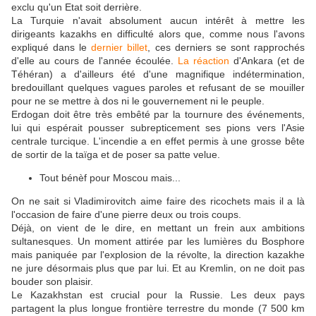
exclu qu'un Etat soit derrière.
La Turquie n'avait absolument aucun intérêt à mettre les
dirigeants kazakhs en difficulté alors que, comme nous l'avons
expliqué dans le
dernier billet
, ces derniers se sont rapprochés
d'elle au cours de l'année écoulée.
La réaction
d'Ankara (et de
Téhéran) a d'ailleurs été d'une magnifique indétermination,
bredouillant quelques vagues paroles et refusant de se mouiller
pour ne se mettre à dos ni le gouvernement ni le peuple.
Erdogan doit être très embêté par la tournure des événements,
lui qui espérait pousser subrepticement ses pions vers l'Asie
centrale turcique. L'incendie a en effet permis à une grosse bête
de sortir de la taïga et de poser sa patte velue.
Tout bénèf pour Moscou mais...
On ne sait si Vladimirovitch aime faire des ricochets mais il a là
l'occasion de faire d'une pierre deux ou trois coups.
Déjà, on vient de le dire, en mettant un frein aux ambitions
sultanesques. Un moment attirée par les lumières du Bosphore
mais paniquée par l'explosion de la révolte, la direction kazakhe
ne jure désormais plus que par lui. Et au Kremlin, on ne doit pas
bouder son plaisir.
Le Kazakhstan est crucial pour la Russie. Les deux pays
partagent la plus longue frontière terrestre du monde (7 500 km