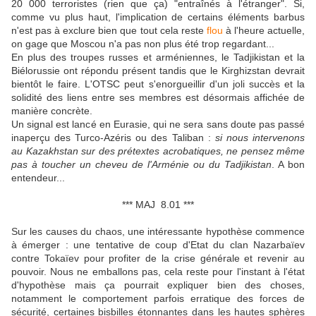
20 000 terroristes (rien que ça) "entraînés à l'étranger". Si,
comme vu plus haut, l'implication de certains éléments barbus
n'est pas à exclure bien que tout cela reste
flou
à l'heure actuelle,
on gage que Moscou n'a pas non plus été trop regardant...
En plus des troupes russes et arméniennes, le Tadjikistan et la
Biélorussie ont répondu présent tandis que le Kirghizstan devrait
bientôt le faire. L'OTSC peut s'enorgueillir d'un joli succès et la
solidité des liens entre ses membres est désormais affichée de
manière concrète.
Un signal est lancé en Eurasie, qui ne sera sans doute pas passé
inaperçu des Turco-Azéris ou des Taliban :
si nous intervenons
au Kazakhstan sur des prétextes acrobatiques, ne pensez même
pas à toucher un cheveu de l'Arménie ou du Tadjikistan
. A bon
entendeur...
*** MAJ 8.01 ***
Sur les causes du chaos, une intéressante hypothèse commence
à émerger : une tentative de coup d'Etat du clan Nazarbaïev
contre Tokaïev pour profiter de la crise générale et revenir au
pouvoir. Nous ne emballons pas, cela reste pour l'instant à l'état
d'hypothèse mais ça pourrait expliquer bien des choses,
notamment le comportement parfois erratique des forces de
sécurité, certaines bisbilles étonnantes dans les hautes sphères