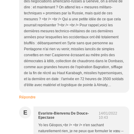
des négociations américano-russes à Genève, on a envie de
dire : et maintenant ? On attend les « mesures militaro-
techniques » promises par la Russie, mais quid de ces
mesures ? <br /> <br /> Qui a une petite idée de ce que cela
pourrait représenter ?<br /> <br /> Pour rappel,voici les
dernières mesures technico-militaires de ces dernières
années pour lesquelles les occidentaux ont été totalement
bluffés : débarquement en Syrie sans que personne au
Pentagone n'ai rien vu venir, missiles lancés de simples
corvettes en mer Caspienne écrasant au mètre près des
démocrates à Idlib, collection de chaudrons dans le Donbass,
comme aux grandes heures de l'opération Bagration, sifflage
de la fin de récré au Haut Karabagh, missiles hypersoniques,
et la dernière en date : l'arrivée en 72 heures de 3500 soldats
d'élite avec matériel et logistique de pointe à Almaty....
Répondre
E
Evariste-Bienvenu De Douce-
14/01/2022
Epectase
10:43
Yo les Géopos,<br /> <br /> n'en sachant
naturellement rien, je ne peux que formuler le vœu --