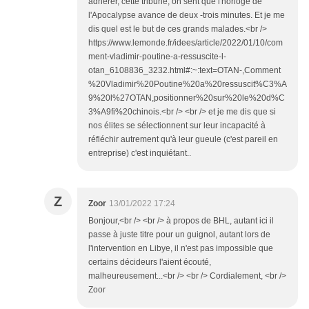
adhérer, cette tribune, on sent que l'horloge de
l'Apocalypse avance de deux -trois minutes. Et je me
dis quel est le but de ces grands malades.<br />
https://www.lemonde.fr/idees/article/2022/01/10/com
ment-vladimir-poutine-a-ressuscite-l-
otan_6108836_3232.html#:~:text=OTAN-,Comment
%20Vladimir%20Poutine%20a%20ressuscit%C3%A
9%20l%27OTAN,positionner%20sur%20le%20d%C
3%A9fi%20chinois.<br /> <br /> et je me dis que si
nos élites se sélectionnent sur leur incapacité à
réfléchir autrement qu'à leur gueule (c'est pareil en
entreprise) c'est inquiétant..
Z
Zoor
13/01/2022 17:24
Bonjour,<br /> <br /> à propos de BHL, autant ici il
passe à juste titre pour un guignol, autant lors de
l'intervention en Libye, il n'est pas impossible que
certains décideurs l'aient écouté,
malheureusement...<br /> <br /> Cordialement, <br />
Zoor