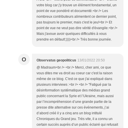
votre blog car j'y trouve un élément fondamental, un
point de vue pondéré et documenté.<br /> Les
nombreux contributeurs alimentent ce dernier point,
pas toujours le premier, mais c'est le jeu!<br /> Et
point de vue ne veut pas dire vérité d'évangile.<br />
Mais j'avoue avoir quelques difficultés à vous
prendre en défaut!;))))<br /> Très bonne journée.
O
Observatus geopoliticus
13/01/2022 20:50
@ Madraum<br /> <br /> Merci, cher ami, ce que
vous dites me va droit au coeur car c'est la raison
même de ce blog. C'est ce que j'ai expliqué dans
plusieurs interviews :<br /> <br /> "Fatigué par la
désinformation systématique des médias grand
public concernant la Syrie et l’Ukraine, mais aussi
par l’incompréhension d’une grande partie de la
presse dite alternative sur ces événements, j’ai
d’abord créé il y a cinq ans un blog intitulé
Chroniques du Grand jeu. Très vite, il a connu un
certain succès auprès d’un public éclairé qui refusait