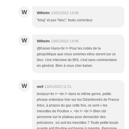
W
Wilhelm
13/01/2022 14:08
"blog" et pas "bloc", foutu correcteur.
W
Wilhelm
13/01/2022 14:06
@Kaiser Hans<br /> Pour les rodés de la
géopolitique que nous sommes et/ou seront sur ce
bloc. Une interview de BHL c'est sans commentaire
en général. Bien à vous cher kaiser.
W
well
13/01/2022 11:51
bonjour<br /> <br /> dans le même genre, petite
phrase entendue hier sur les Désinformés de France
Intox, à propos du gaz cette fois, ce sont « les
menottes de Poutine ». <br /> <br /> Bien sûr
personne sur le plateau pour demander des
précisions : où soit les menottes ? Toute petite boule
puante anti Poutine est bonne à prendre. Personne