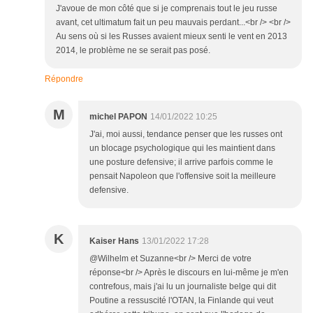
J'avoue de mon côté que si je comprenais tout le jeu russe
avant, cet ultimatum fait un peu mauvais perdant...<br /> <br />
Au sens où si les Russes avaient mieux senti le vent en 2013
2014, le problème ne se serait pas posé.
Répondre
M
michel PAPON
14/01/2022 10:25
J'ai, moi aussi, tendance penser que les russes ont
un blocage psychologique qui les maintient dans
une posture defensive; il arrive parfois comme le
pensait Napoleon que l'offensive soit la meilleure
defensive.
K
Kaiser Hans
13/01/2022 17:28
@Wilhelm et Suzanne<br /> Merci de votre
réponse<br /> Après le discours en lui-même je m'en
contrefous, mais j'ai lu un journaliste belge qui dit
Poutine a ressuscité l'OTAN, la Finlande qui veut