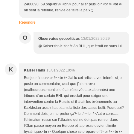
2460090_69.php<br /> <br /> pour aller plus loin<br /> <br />
on sent la retenue, l'envie de faire la paix ;)
Répondre
O
Observatus geopoliticus
13/01/2022 20:29
@ Kaiser<br /> <br /> Ah BHL, que ferait-on sans lui...
K
Kaiser Hans
13/01/2022 10:46
Bonjour à tous<br /> <br /> J'ai lu cet article avec intérêt, si je
poste un commentaire, c'est que j'ai entrevu
(malheureusement elle était réservée aux abonnés) une
tribune d'un certain BHL qui éructait pour exiger une
intervention contre la Russie et il citait les événements au
Kazkhstan assez haut dans la liste des casus belli. Pourquoi?
Comment dois-je interpréter ça?<br /> <br /> Autre constat,
l'ultimatum russe sur l'Ukraine qui ne doit pas rentrer dans
l'Otan passe moyen en Europe et la presse devient limite
hystérique.<br /> Quelque chose se prépare-t-il?<br /> <br />