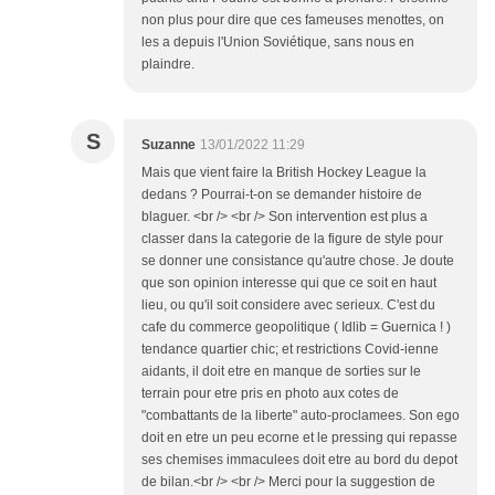
non plus pour dire que ces fameuses menottes, on
les a depuis l'Union Soviétique, sans nous en
plaindre.
S
Suzanne
13/01/2022 11:29
Mais que vient faire la British Hockey League la
dedans ? Pourrai-t-on se demander histoire de
blaguer. <br /> <br /> Son intervention est plus a
classer dans la categorie de la figure de style pour
se donner une consistance qu'autre chose. Je doute
que son opinion interesse qui que ce soit en haut
lieu, ou qu'il soit considere avec serieux. C'est du
cafe du commerce geopolitique ( Idlib = Guernica ! )
tendance quartier chic; et restrictions Covid-ienne
aidants, il doit etre en manque de sorties sur le
terrain pour etre pris en photo aux cotes de
"combattants de la liberte" auto-proclamees. Son ego
doit en etre un peu ecorne et le pressing qui repasse
ses chemises immaculees doit etre au bord du depot
de bilan.<br /> <br /> Merci pour la suggestion de