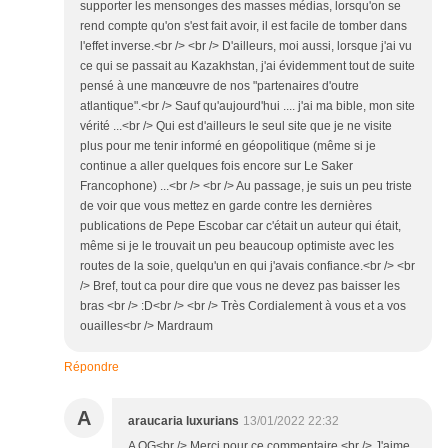
supporter les mensonges des masses médias, lorsqu'on se
rend compte qu'on s'est fait avoir, il est facile de tomber dans
l'effet inverse.<br /> <br /> D'ailleurs, moi aussi, lorsque j'ai vu
ce qui se passait au Kazakhstan, j'ai évidemment tout de suite
pensé à une manœuvre de nos "partenaires d'outre
atlantique".<br /> Sauf qu'aujourd'hui .... j'ai ma bible, mon site
vérité ...<br /> Qui est d'ailleurs le seul site que je ne visite
plus pour me tenir informé en géopolitique (même si je
continue a aller quelques fois encore sur Le Saker
Francophone) ...<br /> <br /> Au passage, je suis un peu triste
de voir que vous mettez en garde contre les dernières
publications de Pepe Escobar car c'était un auteur qui était,
même si je le trouvait un peu beaucoup optimiste avec les
routes de la soie, quelqu'un en qui j'avais confiance.<br /> <br
/> Bref, tout ca pour dire que vous ne devez pas baisser les
bras <br /> :D<br /> <br /> Très Cordialement à vous et a vos
ouailles<br /> Mardraum
Répondre
A
araucaria luxurians
13/01/2022 22:32
A OG<br /> Merci pour ce commentaire.<br /> J'aime