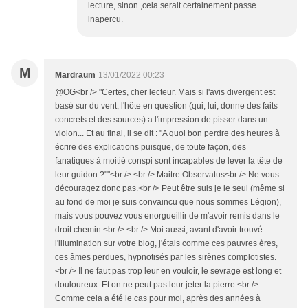
lecture, sinon ,cela serait certainement passe
inapercu.
M
Mardraum
13/01/2022 00:23
@OG<br /> "Certes, cher lecteur. Mais si l'avis divergent est
basé sur du vent, l'hôte en question (qui, lui, donne des faits
concrets et des sources) a l'impression de pisser dans un
violon... Et au final, il se dit : "A quoi bon perdre des heures à
écrire des explications puisque, de toute façon, des
fanatiques à moitié conspi sont incapables de lever la tête de
leur guidon ?""<br /> <br /> Maitre Observatus<br /> Ne vous
découragez donc pas.<br /> Peut être suis je le seul (même si
au fond de moi je suis convaincu que nous sommes Légion),
mais vous pouvez vous enorgueillir de m'avoir remis dans le
droit chemin.<br /> <br /> Moi aussi, avant d'avoir trouvé
l'illumination sur votre blog, j'étais comme ces pauvres ères,
ces âmes perdues, hypnotisés par les sirènes complotistes.
<br /> Il ne faut pas trop leur en vouloir, le sevrage est long et
douloureux. Et on ne peut pas leur jeter la pierre.<br />
Comme cela a été le cas pour moi, après des années à