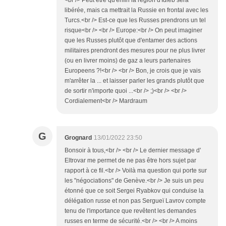
<br /> Peut être qu'enfin la région d'Idleb sera
libérée, mais ca mettrait la Russie en frontal avec les
Turcs.<br /> Est-ce que les Russes prendrons un tel
risque<br /> <br /> Europe:<br /> On peut imaginer
que les Russes plutôt que d'entamer des actions
militaires prendront des mesures pour ne plus livrer
(ou en livrer moins) de gaz a leurs partenaires
Europeens ?!<br /> <br /> Bon, je crois que je vais
m'arrêter la ... et laisser parler les grands plutôt que
de sortir n'importe quoi ...<br /> ;)<br /> <br />
Cordialement<br /> Mardraum
G
Grognard
13/01/2022 23:50
Bonsoir à tous,<br /> <br /> Le dernier message d'
Eltrovar me permet de ne pas être hors sujet par
rapport à ce fil.<br /> Voilà ma question qui porte sur
les "négociations" de Genève.<br /> Je suis un peu
étonné que ce soit Sergei Ryabkov qui conduise la
délégation russe et non pas Sergueï Lavrov compte
tenu de l'importance que revêtent les demandes
russes en terme de sécurité.<br /> <br /> A moins