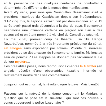
et la présence de ces quelques centaines de combattants
déterminés très différents de la masse des manifestants.
Avant d'y venir, précisons que Nousoultan Nazarbaïev était le
président historique du Kazakhstan depuis son indépendance.
"Elu" cinq fois, le Tapioca kazakh finit par démissionner en 2019
après avoir passé trois décennies à la tête du pays. Il conservait
néanmoins une influence certaine en plaçant son clan à des
postes-clé et en étant nommé à vie chef du Conseil de sécurité.
En mai 2020, premier coup de théâtre : sa fille Dariga
Nazarbaïeva, nommée à la très importante présidence du sénat,
est limogée
sans explication par Tokaïev. Volonté du nouveau
président de se débarrasser de l'encombrante famille, frictions au
sein du pouvoir ? Les steppes ne donnent pas facilement la clé
de leur
mystère
...
Ces préalables posés, nous reproduisons ci-après
le fil twitter
(en
anglais, désolé) d'une observatrice kazakhe informée et
relativement neutre dans ses commentaires :
Jusqu'ici, tout est normal, la révolte gagne le pays. Mais bientôt...
Passons sur la naïveté de la dame concernant le Maïdan, la
question qui se pose est la suivante : qui sont ces nouveaux
venus et pourquoi la police laisse faire ?