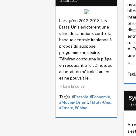
5 Mai 2017
rieur
bille
inte
Lorsqu'en 2012-2013, les
être
Etats-Unis édictèrent une
diri
série de sanctions contre la
entr
banque centrale iranienne à
russ
propos du supposé
Al T
programme nucléaire,
une 
Téhéran contourna le piège
Li
en recourant à l'or. L'Inde, qui
achetait du pétrole iranien
Tag(s
et ne pouvait le...
Lire la suite
Tag(s) :
#Pétrole
,
#Economie
,
Sy
#Moyen-Orient
,
#Etats-Unis
,
4 Ma
#Russie
,
#Chine
Au n
s'es