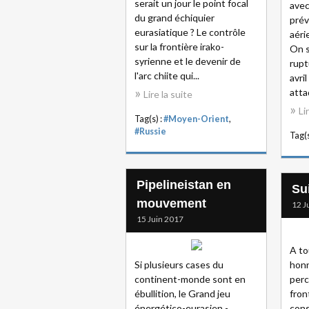
serait un jour le point focal
avec
du grand échiquier
prév
eurasiatique ? Le contrôle
aéri
sur la frontière irako-
On s
syrienne et le devenir de
rupt
l'arc chiite qui...
avri
atta
Lire la suite
Li
Tag(s) :
#Moyen-Orient
,
#Russie
Tag(s
Pipelineistan en
Su
mouvement
12 J
15 Juin 2017
A to
Si plusieurs cases du
honn
continent-monde sont en
perc
ébullition, le Grand jeu
fron
énergético-eurasien -
cons