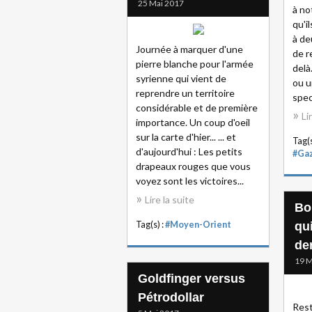
25 Mai 2017
à no
qu'i
à de
Journée à marquer d'une
de r
pierre blanche pour l'armée
delà
syrienne qui vient de
ou u
reprendre un territoire
spec
considérable et de première
Li
importance. Un coup d'oeil
sur la carte d'hier... ... et
Tag(s
d'aujourd'hui : Les petits
#Ga
drapeaux rouges que vous
voyez sont les victoires...
Lire la suite
Bo
Tag(s) :
#Moyen-Orient
qu
de
19 M
Goldfinger versus
Pétrodollar
Rest