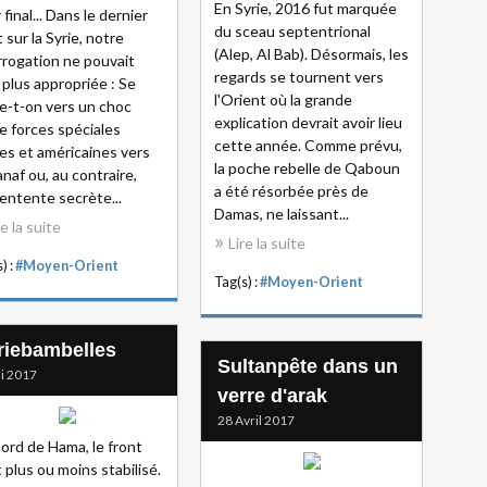
En Syrie, 2016 fut marquée
 final... Dans le dernier
du sceau septentrional
t sur la Syrie, notre
(Alep, Al Bab). Désormais, les
rrogation ne pouvait
regards se tournent vers
 plus appropriée : Se
l'Orient où la grande
ge-t-on vers un choc
explication devrait avoir lieu
e forces spéciales
cette année. Comme prévu,
es et américaines vers
la poche rebelle de Qaboun
anaf ou, au contraire,
a été résorbée près de
entente secrète...
Damas, ne laissant...
re la suite
Lire la suite
) :
#Moyen-Orient
Tag(s) :
#Moyen-Orient
riebambelles
Sultanpête dans un
i 2017
verre d'arak
28 Avril 2017
ord de Hama, le front
t plus ou moins stabilisé.