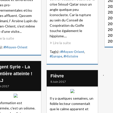
20
crise Séoud-Qatar sous un
ces pro-
20
angle quelque peu
vernementales et/ou
20
iconoclaste. Car la rupture
tes affluent. Qassem
20
au sein du Conseil de
imani, l' Arsène Lupin du
20
Coopération du Golfe
n-Orient, s'est même
20
touche également le
 d'une visite...
20
hippisme....
re la suite
20
Lire la suite
) :
#Moyen-Orient
Tag(s) :
#Moyen-Orient
,
#Europe
,
#Histoire
gent Syrie - La
ntière atteinte !
Fièvre
AJ
8 Juin 2017
in 2017
Il y a quelques semaines, un
'information est
fidèle lecteur commentait
irmée, c'est un séisme.
que le calme apparent et