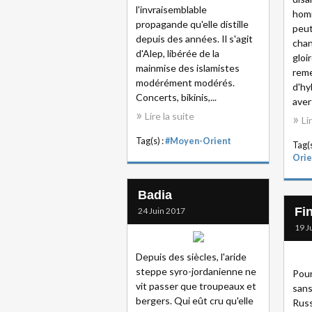
l'invraisemblable
hom
propagande qu'elle distille
peut
depuis des années. Il s'agit
chan
d'Alep, libérée de la
gloi
mainmise des islamistes
reme
modérément modérés.
d'hy
Concerts, bikinis,...
aver
Lire la suite
Li
Tag(s) :
#Moyen-Orient
Tag(s
Orie
Badia
Fin
24 Juin 2017
19 J
Depuis des siècles, l'aride
steppe syro-jordanienne ne
Pour
vit passer que troupeaux et
sans
bergers. Qui eût cru qu'elle
Russ