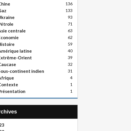
Chine
136
Gaz
133
Ukraine
93
étrole
71
sie centrale
63
Economie
62
istoire
59
mérique latine
40
Extrême-Orient
39
Caucase
32
ous-continent indien
31
frique
4
Contexte
1
résentation
1
Archives
23