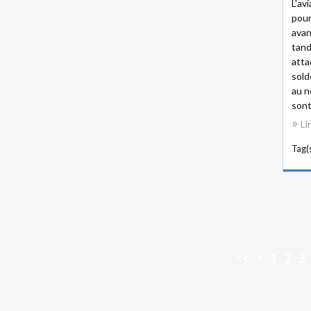
L'av
pour
avan
tand
atta
sold
au n
sont
Li
Tag(s
<<
<
1
2
3