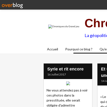
Chr
La géopolit
Accueil
Pourquoi ce blog ?
Qu'e
Syrie et rit encore
Et
16 Juillet 2017
un
14 J
Ne vous attendez pas à voir
ces photos dans la
« Le
presstituée, elle serait
qui 
obligée d'admettre
disa