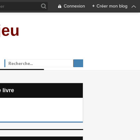
Connexion
+
Créer mon blog
jeu
e livre