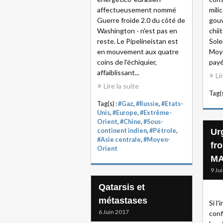
affectueusement nommé
mili
Guerre froide 2.0 du côté de
gou
Washington - n'est pas en
chii
reste. Le Pipelineistan est
Sole
en mouvement aux quatre
Moye
coins de l'échiquier,
payé
affaiblissant...
Li
Lire la suite
Tag(s
Tag(s) :
#Gaz
,
#Russie
,
#Etats-
Unis
,
#Europe
,
#Extrême-
Orient
,
#Chine
,
#Sous-
continent indien
,
#Pétrole
,
Ur
#Asie centrale
,
#Moyen-
fro
Orient
M
9 Ju
Qatarsis et
métastases
Si l
6 Juin 2017
conf