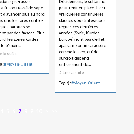
iation syro-russe
Décidément, le sultan ne
suit son travail de sape
peut tenir en place. Il est
t d'avancer plus au nord
vrai que les continuelles
is que les rares contre-
claques géostratégiques
ques barbues se
reçues ces dernières
ent par des fiascos. Plus
années (Syrie, Kurdes,
ord, les zones kurdes
Europe) n'ont pas d'effet
 le témoin...
apaisant sur un caractère
comme le sien, qui de
re la suite
surcroît dépend
entièrement de...
) :
#Moyen-Orient
Lire la suite
Tag(s) :
#Moyen-Orient
4
5
6
7
8
9
10
>
>>