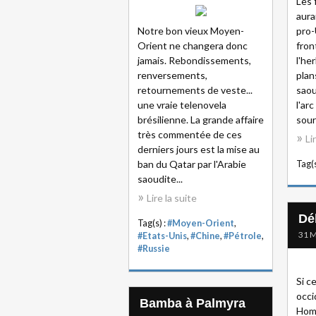
Les 
aura
Notre bon vieux Moyen-
pro-
Orient ne changera donc
fron
jamais. Rebondissements,
l'he
renversements,
plan
retournements de veste...
saou
une vraie telenovela
l'arc
brésilienne. La grande affaire
sour
très commentée de ces
Li
derniers jours est la mise au
ban du Qatar par l'Arabie
Tag(s
saoudite...
Lire la suite
Dé
Tag(s) :
#Moyen-Orient
,
31 M
#Etats-Unis
,
#Chine
,
#Pétrole
,
#Russie
Si c
occi
Bamba à Palmyra
Homm