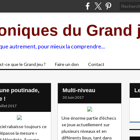
oniques du Grand 
ique autrement, pour mieux la comprendre...
st-ce que le Grand jeu ?
Faire un don
Contact
 une poutinade,
Multi-niveau
L
30 Juin 2017
e !
uillet 2017
Une énorme partie d'échecs
se joue actuellement sur
 ciel rabaisse toujours ce
plusieurs niveaux et en
dépasse la mesure »
différents lieux, tant dans
it Hérodote. Aucune