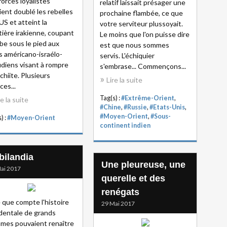
forces loyalistes
relatif laissait présager une
ient doublé les rebelles
prochaine flambée, ce que
US et atteint la
votre serviteur plussoyait.
tière irakienne, coupant
Le moins que l'on puisse dire
rbe sous le pied aux
est que nous sommes
s américano-israélo-
servis. L'échiquier
diens visant à rompre
s'embrase... Commençons...
 chiite. Plusieurs
Lire la suite
ces...
Tag(s) :
#Extrême-Orient
,
re la suite
#Chine
,
#Russie
,
#Etats-Unis
,
#Moyen-Orient
,
#Sous-
) :
#Moyen-Orient
continent indien
bilandia
Une pleureuse, une
ai 2017
querelle et des
renégats
e que compte l'histoire
29 Mai 2017
dentale de grands
es pouvaient renaître