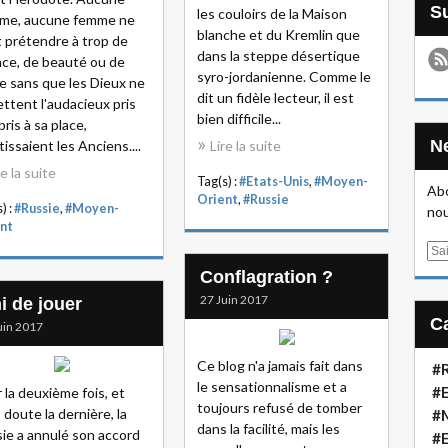
les couloirs de la Maison
me, aucune femme ne
blanche et du Kremlin que
 prétendre à trop de
dans la steppe désertique
ce, de beauté ou de
syro-jordanienne. Comme le
re sans que les Dieux ne
dit un fidèle lecteur, il est
ttent l'audacieux pris
bien difficile...
bris à sa place,
tissaient les Anciens....
Lire la suite
re la suite
Tag(s) :
#Etats-Unis
,
#Moyen-
Abo
Orient
,
#Russie
) :
#Russie
,
#Moyen-
nou
nt
E
m
Conflagration ?
a
27 Juin 2017
i de jouer
i
uin 2017
l
Ce blog n'a jamais fait dans
#R
le sensationnalisme et a
#E
 la deuxième fois, et
toujours refusé de tomber
 doute la dernière, la
#
dans la facilité, mais les
ie a annulé son accord
#