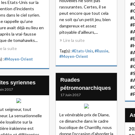
nouvelles ne sont pas
 les Etats-Unis sur la
#
rassurantes. Certes, il se
ention d'incidents
#
peut encore que tout cela
ens dans le ciel syrien.
#
ne soit qu'un petit jeu, bien
e rappelle qu'une
#P
dangereux et assez
ure avait déjà eu lieu en
#A
pitoyable d'ailleurs,...
l après la vrai-fausse
#
que de tomahawks...
Lire la suite
#H
re la suite
Tag(s) :
#Etats-Unis
,
#Russie
,
#A
#Moyen-Orient
#
) :
#Moyen-Orient
#
#S
Ruades
#A
ites syriennes
#
pétromonarchiques
uin 2017
#P
17 Juin 2017
ut seigneur, tout
Le vénérable prix de Diane,
eur. La sensationnelle
ce dimanche dans le cadre
ée loyaliste sur la
bucolique de Chantilly, nous
tière irakienne est
20
donne l'occasion d'aborder la
olidée et différentes