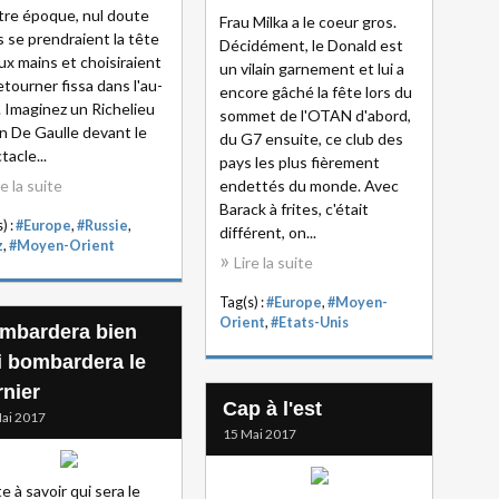
tre époque, nul doute
Frau Milka a le coeur gros.
ls se prendraient la tête
Décidément, le Donald est
ux mains et choisiraient
un vilain garnement et lui a
etourner fissa dans l'au-
encore gâché la fête lors du
. Imaginez un Richelieu
sommet de l'OTAN d'abord,
n De Gaulle devant le
du G7 ensuite, ce club des
tacle...
pays les plus fièrement
re la suite
endettés du monde. Avec
Barack à frites, c'était
) :
#Europe
,
#Russie
,
différent, on...
z
,
#Moyen-Orient
Lire la suite
Tag(s) :
#Europe
,
#Moyen-
Orient
,
#Etats-Unis
mbardera bien
i bombardera le
rnier
Cap à l'est
ai 2017
15 Mai 2017
e à savoir qui sera le