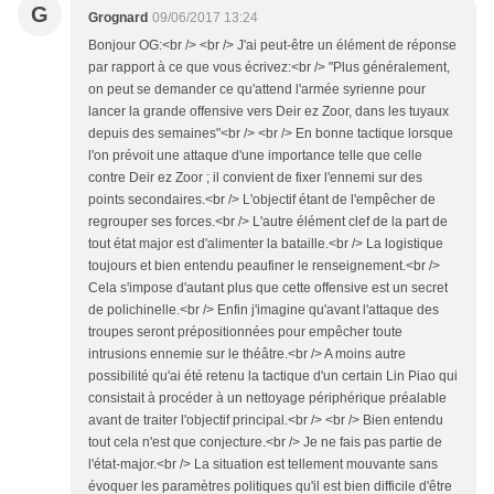
G
Grognard
09/06/2017 13:24
Bonjour OG:<br /> <br /> J'ai peut-être un élément de réponse
par rapport à ce que vous écrivez:<br /> "Plus généralement,
on peut se demander ce qu'attend l'armée syrienne pour
lancer la grande offensive vers Deir ez Zoor, dans les tuyaux
depuis des semaines"<br /> <br /> En bonne tactique lorsque
l'on prévoit une attaque d'une importance telle que celle
contre Deir ez Zoor ; il convient de fixer l'ennemi sur des
points secondaires.<br /> L'objectif étant de l'empêcher de
regrouper ses forces.<br /> L'autre élément clef de la part de
tout état major est d'alimenter la bataille.<br /> La logistique
toujours et bien entendu peaufiner le renseignement.<br />
Cela s'impose d'autant plus que cette offensive est un secret
de polichinelle.<br /> Enfin j'imagine qu'avant l'attaque des
troupes seront prépositionnées pour empêcher toute
intrusions ennemie sur le théâtre.<br /> A moins autre
possibilité qu'ai été retenu la tactique d'un certain Lin Piao qui
consistait à procéder à un nettoyage périphérique préalable
avant de traiter l'objectif principal.<br /> <br /> Bien entendu
tout cela n'est que conjecture.<br /> Je ne fais pas partie de
l'état-major.<br /> La situation est tellement mouvante sans
évoquer les paramètres politiques qu'il est bien difficile d'être