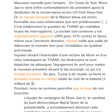
Mauvaise nouvelle pour l'empire... En Corée du Sud, Moon
Jae-in vient d'être confortablement élu président après la
destitution de la conservatrice et pro-US Park Geun-hye.
Or,
le nouvel occupant
de la Maison bleue est moins
favorable aux vues américaines que son prédécesseur (...)
C'est évidemment la question du THAAD qui cristallise
toutes les interrogations. La société sud-coréenne y est
majoritairement opposée
(34% pour, 51% contre) et Séoul,
même sous l'ancienne direction,
refusait
vaille que vaille de
débourser le moindre
won
pour l'installation du système
anti-missile.
Inquiets devant l'éventualité d'une victoire de Moon et d'un
refus subséquent du THAAD, les Américains se sont
dépêchés de débarquer l'équipement fin avril pour mettre
le nouveau président devant le fait accompli, ce qui n'a
trompé personne
. De plus, Trump a dû ravaler sa fierté et
accepter la prise en charge
totale du coût de la batterie (1
milliard de $).
Pourtant, nous ne sommes peut-être
pas au bout
de nos
surprises :
L’équipe de campagne de Moon Jae-in, le candidat
du parti démocratique libéral favori de la
présidentielle, a immédiatement dénoncé cette