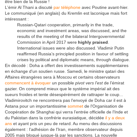
être bien de la Russie !
L'émir Al Thani a discuté
par téléphone
avec Poutine avant-hier.
Le communiqué (en anglais) du Kremlin est laconique mais fort
intéressant :
Russian-Qatari cooperation, primarily in the trade,
economic and investment areas, was discussed, and the
results of the meeting of the bilateral Intergovernmental
Commission in April 2017 were
highly praised
.
International issues were also discussed. Vladimir Putin
reaffirmed Russia’s principled position in favour of settling
crises by political and diplomatic means, through dialogue.
En décodé : Doha a offert des investissements supplémentaires
en échange d'un soutien russe. Samedi, le ministre qatari des
Affaires étrangères sera à Moscou et certains observateurs
commencent à évoquer
un possible
pivot vers l'est
de l'émirat
gazier. On comprend mieux que le système impérial ait des
sueurs froides et tente désespérément de rattraper le coup...
Vladimirovitch ne rencontrera pas l'envoyé de Doha car il est à
Astana pour un importantissime
sommet
de l'Organisation de
Coopération de Shanghai qui verra l'entrée officielle de l'Inde et
du Pakistan dans la confrérie eurasiatique, décidée
il y a deux
ans
et ayant pris un peu de retard. Au menu des discussions
également : l'adhésion de l'Iran, membre observateur depuis
2005 mais bloqué jusque-là par les sanctions. La nouvelle