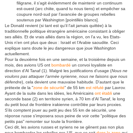
filigrane, il s'agit évidemment de maintenir un continuum
est-ouest (arc chiite, quand tu nous tiens) et empêcher sa
coupure nord-sud par l'avancée de groupes rebelles
soutenus par Washington [pointillés blancs].
Le Donald revient (si tant est qu'il l'ait jamais quittée) à la
traditionnelle politique étrangère américaine consistant à obliger
ses alliés. Et de vrais alliés dans la région, on l'a vu, les Etats-
Unis n'en ont plus que deux : Israël et l'Arabie saoudite. Ceci
explique sans doute le jeu dangereux que joue Washington
actuellement.
Pour la deuxième fois en une semaine, et la troisième depuis un
mois, des avions US ont
bombardé
un convoi loyaliste en
direction d'Al Tanaf (1). Malgré les justifications d'usage (
Nous ne
voulons pas attaquer l'armée syrienne, nous ne faisons que nous
défendre
), cela devient une mauvaise habitude. D'autant que le
prétexte de la "
zone de sécurité
" de 55 km
est réfuté
par Lavrov.
Ayant de la suite dans les idées, les Américains
ont établi
une
seconde base (2) en territoire syrien, à 70 km d'Al Tanaf, le long
du petit bout de frontière irakienne contrôlée par leurs proxies.
S'ils comptent jouer au petit jeu des 55 km de sécurité, une
réponse russe s'imposera sous peine de voir cette "politique des
petits pas" remonter sur toute la frontière.
Ceci dit, les avions russes et syriens ne se gênent pas non plus
pour bombarder les rebelles pro-US, que ce soit
dans la zone
qui