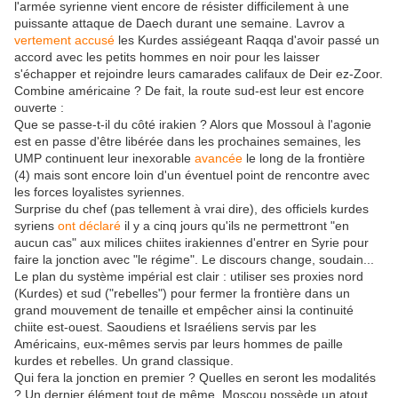
l'armée syrienne vient encore de résister difficilement à une
puissante attaque de Daech durant une semaine. Lavrov a
vertement accusé
les Kurdes assiégeant Raqqa d'avoir passé un
accord avec les petits hommes en noir pour les laisser
s'échapper et rejoindre leurs camarades califaux de Deir ez-Zoor.
Combine américaine ? De fait, la route sud-est leur est encore
ouverte :
Que se passe-t-il du côté irakien ? Alors que Mossoul à l'agonie
est en passe d'être libérée dans les prochaines semaines, les
UMP continuent leur inexorable
avancée
le long de la frontière
(4) mais sont encore loin d'un éventuel point de rencontre avec
les forces loyalistes syriennes.
Surprise du chef (pas tellement à vrai dire), des officiels kurdes
syriens
ont déclaré
il y a cinq jours qu'ils ne permettront "en
aucun cas" aux milices chiites irakiennes d'entrer en Syrie pour
faire la jonction avec "le régime". Le discours change, soudain...
Le plan du système impérial est clair : utiliser ses proxies nord
(Kurdes) et sud ("rebelles") pour fermer la frontière dans un
grand mouvement de tenaille et empêcher ainsi la continuité
chiite est-ouest. Saoudiens et Israéliens servis par les
Américains, eux-mêmes servis par leurs hommes de paille
kurdes et rebelles. Un grand classique.
Qui fera la jonction en premier ? Quelles en seront les modalités
? Un dernier élément tout de même. Moscou possède un atout