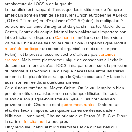
architecture de l'OCS a de la gueule :
Le parallèle est frappant. Tandis que les institutions de l'empire
américain sont en train de se fissurer (Union européenne # Brexit
; OTAN # Turquie) ou d'exploser (CCG # Qatar), la multipolarité
eurasienne continue d'intégrer et de grandir. Tss tss Mackinder...
Certes, l'entrée du couple infernal indo-pakistanais importera son
lot de frictions - dispute du
Cachemire
, méfiance de l'Inde vis-à-
vis de la Chine et de ses routes de la Soie (rappelons que Modi a
refusé de participer
au sommet organisé le mois dernier par
Pékin) - et la presse russe ne cache d'ailleurs pas
certaines
craintes
. Mais cette plateforme unique de consensus à l'échelle
du continent-monde qu'est l'OCS finira par créer, sous la pression
du binôme russo-chinois, le dialogue nécessaire entre les frères
ennemis. Le plus drôle serait que le Qatar désaoudisé y fasse lui
aussi son entrée dans quelques années...
Ce qui nous ramène au Moyen-Orient. On l'a vu, l'empire a bien
peu de motifs de satisfaction en ces temps difficiles. Est-ce la
raison de son jusque-boutisme en Syrie ? Les nouvelles en
provenance du Cham ne sont
guère rassurantes
. D'abord, un
état des lieux s'impose. Les quatre zones de désescalade -
Idlibistan, Homs nord, Ghouta orientale et Deraa (A, B, C et D sur
la carte) -
fonctionnent
à peu près.
On y retrouve l'habituel mix d'islamistes et de djihadistes qui