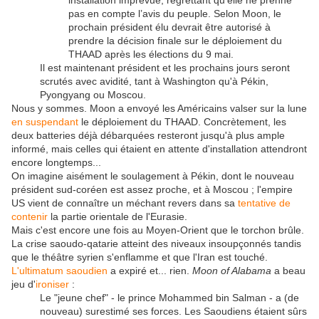
installation imprévue, regrettant qu’elle ne prenne
pas en compte l’avis du peuple. Selon Moon, le
prochain président élu devrait être autorisé à
prendre la décision finale sur le déploiement du
THAAD après les élections du 9 mai.
Il est maintenant président et les prochains jours seront
scrutés avec avidité, tant à Washington qu'à Pékin,
Pyongyang ou Moscou.
Nous y sommes. Moon a envoyé les Américains valser sur la lune
en suspendant
le déploiement du THAAD. Concrètement, les
deux batteries déjà débarquées resteront jusqu'à plus ample
informé, mais celles qui étaient en attente d'installation attendront
encore longtemps...
On imagine aisément le soulagement à Pékin, dont le nouveau
président sud-coréen est assez proche, et à Moscou ; l'empire
US vient de connaître un méchant revers dans sa
tentative de
contenir
la partie orientale de l'Eurasie.
Mais c'est encore une fois au Moyen-Orient que le torchon brûle.
La crise saoudo-qatarie atteint des niveaux insoupçonnés tandis
que le théâtre syrien s'enflamme et que l'Iran est touché.
L'ultimatum saoudien
a expiré et... rien.
Moon of Alabama
a beau
jeu d'
ironiser
:
Le "jeune chef" - le prince Mohammed bin Salman - a (de
nouveau) surestimé ses forces. Les Saoudiens étaient sûrs