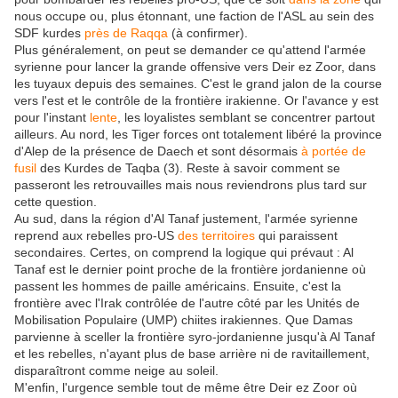
nous occupe ou, plus étonnant, une faction de l'ASL au sein des
SDF kurdes
près de Raqqa
(à confirmer).
Plus généralement, on peut se demander ce qu'attend l'armée
syrienne pour lancer la grande offensive vers Deir ez Zoor, dans
les tuyaux depuis des semaines. C'est le grand jalon de la course
vers l'est et le contrôle de la frontière irakienne. Or l'avance y est
pour l'instant
lente
, les loyalistes semblant se concentrer partout
ailleurs. Au nord, les Tiger forces ont totalement libéré la province
d'Alep de la présence de Daech et sont désormais
à portée de
fusil
des Kurdes de Taqba (3). Reste à savoir comment se
passeront les retrouvailles mais nous reviendrons plus tard sur
cette question.
Au sud, dans la région d'Al Tanaf justement, l'armée syrienne
reprend aux rebelles pro-US
des territoires
qui paraissent
secondaires. Certes, on comprend la logique qui prévaut : Al
Tanaf est le dernier point proche de la frontière jordanienne où
passent les hommes de paille américains. Ensuite, c'est la
frontière avec l'Irak contrôlée de l'autre côté par les Unités de
Mobilisation Populaire (UMP) chiites irakiennes. Que Damas
parvienne à sceller la frontière syro-jordanienne jusqu'à Al Tanaf
et les rebelles, n'ayant plus de base arrière ni de ravitaillement,
disparaîtront comme neige au soleil.
M'enfin, l'urgence semble tout de même être Deir ez Zoor où