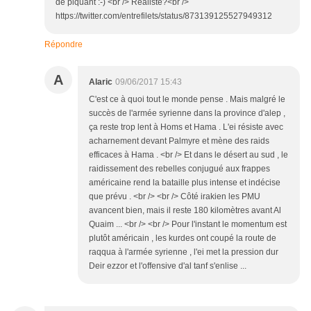
de piquant :-) <br /> Réaliste?<br />
https://twitter.com/entrefilets/status/873139125527949312
Répondre
A
Alaric
09/06/2017 15:43
C'est ce à quoi tout le monde pense . Mais malgré le
succès de l'armée syrienne dans la province d'alep ,
ça reste trop lent à Homs et Hama . L'ei résiste avec
acharnement devant Palmyre et mène des raids
efficaces à Hama . <br /> Et dans le désert au sud , le
raidissement des rebelles conjugué aux frappes
américaine rend la bataille plus intense et indécise
que prévu . <br /> <br /> Côté irakien les PMU
avancent bien, mais il reste 180 kilomètres avant Al
Quaim ... <br /> <br /> Pour l'instant le momentum est
plutôt américain , les kurdes ont coupé la route de
raqqua à l'armée syrienne , l'ei met la pression dur
Deir ezzor et l'offensive d'al tanf s'enlise ...