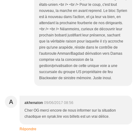
états-unien.<br /> <br /> Pour le coup, c'est tout
nouveau, la marche en avant reprend. Le bloc Syrien
est à nouveau dans l'action, et ça leur va bien, en
attendant la prochaine fourberie de nos dirigeants.
<br /> <br /> Néanmoins, curieux de découvrir leur
prochain bobard justifiant leur présence, sachant
que la véritable raison pour laquelle il s'y accroche
pire qu'une arapède, réside dans le contrôle de
l'autoroute Amman/Bagdad dérivation vers Damas
comprise via la concession de la
gestion/privatisation de cette unique voie a une
succursale du groupe US propriétaire de feu
Blackwater de sinistre mémoire. Juste inoui.
A
akhenaton
09/06/2017 08:56
Cher OG merci encore de nous informer sur la situation
chaotique en syrak.lire vos billets est un vrai délice.
Répondre