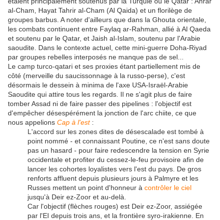
étaient principalement soutenus par la Turquie ou le Qatar : Ahrar
al-Cham, Hayat Tahrir al-Cham (Al Qaida) et un florilège de
groupes barbus. A noter d'ailleurs que dans la Ghouta orientale,
les combats continuent entre Faylaq ar-Rahman, allié à Al Qaeda
et soutenu par le Qatar, et Jaish al-Islam, soutenu par l'Arabie
saoudite. Dans le contexte actuel, cette mini-guerre Doha-Riyad
par groupes rebelles interposés ne manque pas de sel...
Le camp turco-qatari et ses proxies étant partiellement mis de
côté (merveille du saucissonnage à la russo-perse), c'est
désormais le dessein à minima de l'axe USA-Israël-Arabie
Saoudite qui attire tous les regards. Il ne s'agit plus de faire
tomber Assad ni de faire passer des pipelines : l'objectif est
d'empêcher désespérément la jonction de l'arc chiite, ce que
nous appelions
Cap à l'est
:
L'accord sur les zones dites de désescalade est tombé à
point nommé - et connaissant Poutine, ce n'est sans doute
pas un hasard - pour faire redescendre la tension en Syrie
occidentale et profiter du cessez-le-feu provisoire afin de
lancer les cohortes loyalistes vers l'est du pays. De gros
renforts affluent depuis plusieurs jours à Palmyre et les
Russes mettent un point d'honneur à
contrôler le ciel
jusqu'à Deir ez-Zoor et au-delà.
Car l'objectif (flèches rouges) est Deir ez-Zoor, assiégée
par l'EI depuis trois ans, et la frontière syro-irakienne. En