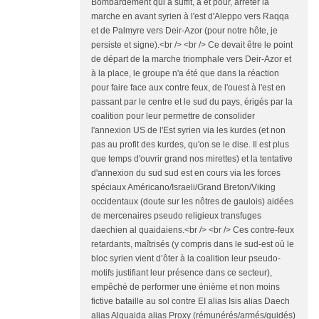
Bombardement qui a suffit, à et pour, arrêter la
marche en avant syrien à l'est d'Aleppo vers Raqqa
et de Palmyre vers Deir-Azor (pour notre hôte, je
persiste et signe).<br /> <br /> Ce devait être le point
de départ de la marche triomphale vers Deir-Azor et
à la place, le groupe n'a été que dans la réaction
pour faire face aux contre feux, de l'ouest à l'est en
passant par le centre et le sud du pays, érigés par la
coalition pour leur permettre de consolider
l'annexion US de l'Est syrien via les kurdes (et non
pas au profit des kurdes, qu'on se le dise. Il est plus
que temps d'ouvrir grand nos mirettes) et la tentative
d'annexion du sud sud est en cours via les forces
spéciaux Américano/Israeli/Grand Breton/Viking
occidentaux (doute sur les nôtres de gaulois) aidées
de mercenaires pseudo religieux transfuges
daechien al quaidaiens.<br /> <br /> Ces contre-feux
retardants, maîtrisés (y compris dans le sud-est où le
bloc syrien vient d’ôter à la coalition leur pseudo-
motifs justifiant leur présence dans ce secteur),
empêché de performer une énième et non moins
fictive bataille au sol contre EI alias Isis alias Daech
alias Alquaida alias Proxy (rémunérés/armés/guidés)