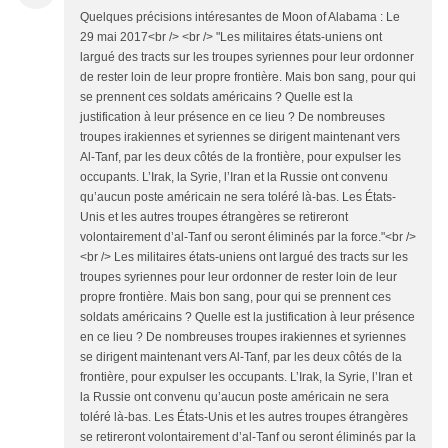
Quelques précisions intéresantes de Moon of Alabama : Le
29 mai 2017<br /> <br /> "Les militaires états-uniens ont
largué des tracts sur les troupes syriennes pour leur ordonner
de rester loin de leur propre frontière. Mais bon sang, pour qui
se prennent ces soldats américains ? Quelle est la
justification à leur présence en ce lieu ? De nombreuses
troupes irakiennes et syriennes se dirigent maintenant vers
Al-Tanf, par les deux côtés de la frontière, pour expulser les
occupants. L’Irak, la Syrie, l’Iran et la Russie ont convenu
qu’aucun poste américain ne sera toléré là-bas. Les États-
Unis et les autres troupes étrangères se retireront
volontairement d’al-Tanf ou seront éliminés par la force."<br />
<br /> Les militaires états-uniens ont largué des tracts sur les
troupes syriennes pour leur ordonner de rester loin de leur
propre frontière. Mais bon sang, pour qui se prennent ces
soldats américains ? Quelle est la justification à leur présence
en ce lieu ? De nombreuses troupes irakiennes et syriennes
se dirigent maintenant vers Al-Tanf, par les deux côtés de la
frontière, pour expulser les occupants. L’Irak, la Syrie, l’Iran et
la Russie ont convenu qu’aucun poste américain ne sera
toléré là-bas. Les États-Unis et les autres troupes étrangères
se retireront volontairement d’al-Tanf ou seront éliminés par la