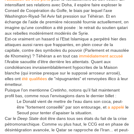
intensifiant ses relations avec Doha, il espère faire exploser le
Conseil de Coopération du Golfe, le biais par lequel l'axe
Washington-Riyad-Tel Aviv fait pression sur Téhéran. Et en
échange de l'aide de première nécessité fournie actuellement, on
imagine qu'une condition a été posée : le retrait du soutien qatari
aux rebelles modérément modérés de Syrie.
Est-ce vraiment un hasard si l'Etat Islamique a perpétré hier des
attaques aussi rares que frappantes, en plein coeur de la
capitale, contre des symboles du pouvoir (Parlement et mausolée
de Khomeiny) ? Téhéran a en tout cas
immédiatement accusé
l'Arabie saoudite d'être derrière les attentats. Quant aux
condoléances invraisemblablement hypocrites de la Maison
blanche (qui ironise presque sur le supposé arroseur arrosé),
elles ont
été qualifiées
de "répugnantes" et renvoyées illico à leur
émetteur.
Puisque l'on mentionne
Cretinho
, notons qu'il fait maintenant
profil bas, comme nous l'envisagions dans le dernier billet :
Le Donald vient de mettre de l'eau dans son coca, peut-
être "fortement conseillé" par son entourage, et
a appelé
le
Seoud pour tenter d'apaiser la situation.
Car le
Deep State
doit être dans tous ses états du fait de la crise
pétromonarchique. Comme vu plus haut, le CCG est en phase de
désintégration avancée, le Qatar se rapproche de l'Iran... et peut-