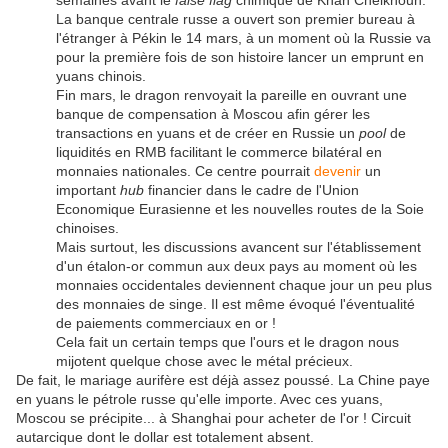
semaines avant le
false flag
chimique de Khan Cheikhoun.
La banque centrale russe a ouvert son premier bureau à
l'étranger à Pékin le 14 mars, à un moment où la Russie va
pour la première fois de son histoire lancer un emprunt en
yuans chinois.
Fin mars, le dragon renvoyait la pareille en ouvrant une
banque de compensation à Moscou afin gérer les
transactions en yuans et de créer en Russie un
pool
de
liquidités en RMB facilitant le commerce bilatéral en
monnaies nationales. Ce centre pourrait
devenir
un
important
hub
financier dans le cadre de l'Union
Economique Eurasienne et les nouvelles routes de la Soie
chinoises.
Mais surtout, les discussions avancent sur l'établissement
d'un étalon-or commun aux deux pays au moment où les
monnaies occidentales deviennent chaque jour un peu plus
des monnaies de singe. Il est même évoqué l'éventualité
de paiements commerciaux en or !
Cela fait un certain temps que l'ours et le dragon nous
mijotent quelque chose avec le métal précieux.
De fait, le mariage aurifère est déjà assez poussé. La Chine paye
en yuans le pétrole russe qu'elle importe. Avec ces yuans,
Moscou se précipite... à Shanghai pour acheter de l'or ! Circuit
autarcique dont le dollar est totalement absent.