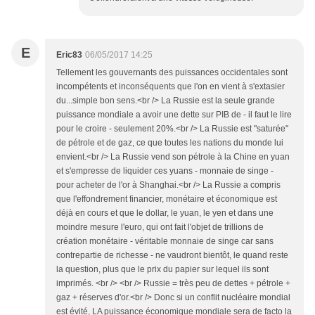
E
Eric83
06/05/2017 14:25
Tellement les gouvernants des puissances occidentales sont
incompétents et inconséquents que l'on en vient à s'extasier
du...simple bon sens.<br /> La Russie est la seule grande
puissance mondiale a avoir une dette sur PIB de - il faut le lire
pour le croire - seulement 20%.<br /> La Russie est "saturée"
de pétrole et de gaz, ce que toutes les nations du monde lui
envient.<br /> La Russie vend son pétrole à la Chine en yuan
et s'empresse de liquider ces yuans - monnaie de singe -
pour acheter de l'or à Shanghai.<br /> La Russie a compris
que l'effondrement financier, monétaire et économique est
déjà en cours et que le dollar, le yuan, le yen et dans une
moindre mesure l'euro, qui ont fait l'objet de trillions de
création monétaire - véritable monnaie de singe car sans
contrepartie de richesse - ne vaudront bientôt, le quand reste
la question, plus que le prix du papier sur lequel ils sont
imprimés. <br /> <br /> Russie = très peu de dettes + pétrole +
gaz + réserves d'or.<br /> Donc si un conflit nucléaire mondial
est évité, LA puissance économique mondiale sera de facto la