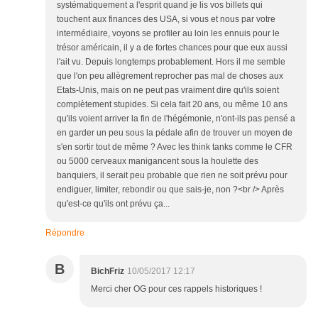
systématiquement a l'esprit quand je lis vos billets qui
touchent aux finances des USA, si vous et nous par votre
intermédiaire, voyons se profiler au loin les ennuis pour le
trésor américain, il y a de fortes chances pour que eux aussi
l'ait vu. Depuis longtemps probablement. Hors il me semble
que l'on peu allègrement reprocher pas mal de choses aux
Etats-Unis, mais on ne peut pas vraiment dire qu'ils soient
complètement stupides. Si cela fait 20 ans, ou même 10 ans
qu'ils voient arriver la fin de l'hégémonie, n'ont-ils pas pensé a
en garder un peu sous la pédale afin de trouver un moyen de
s'en sortir tout de même ? Avec les think tanks comme le CFR
ou 5000 cerveaux manigancent sous la houlette des
banquiers, il serait peu probable que rien ne soit prévu pour
endiguer, limiter, rebondir ou que sais-je, non ?<br /> Après
qu'est-ce qu'ils ont prévu ça...
Répondre
B
BichFriz
10/05/2017 12:17
Merci cher OG pour ces rappels historiques !