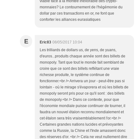
viable face à la montée inexorable des crypto-
monnaies? Le contournement de l'hégémonie du
dollar par ces transactions en or, ne font que
conforter les alliances eurasiatiques
E
Eric83
08/05/2017 10:04
Les trilliards de dollars us, de yens, de yuans,
d'euros...produits chaque année sont des billets de
monopoly. Tant que tout le monde fait semblant de
croire que ce sont des billets reflétant une vraie
richesse produite, le système continue de
fonctionner.<br /> Arrivera un jour - peut-être pas si
lointain - où le mirage s'évaporera et où les billets de
monopoly seront pris pour ce qu'il sont : des billets
de monopoly.<br /> Dans ce contexte, pour que
l'économie mondiale puisse continuer de tourner, il
faudra un nouvel étalon reconnu mondialement et
cet étalon sera très vraisemblablement l'or.<br />
Certaines grandes nations lucides et prévoyantes
comme la Russie, la Chine et l'Inde amassent donc
des réserves d'or. <br /> Cela ne veut nullement dire