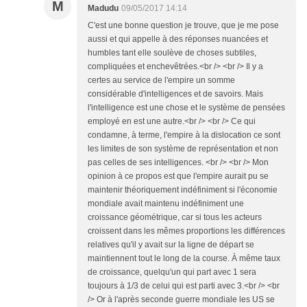
M
Madudu
09/05/2017 14:14
C'est une bonne question je trouve, que je me pose
aussi et qui appelle à des réponses nuancées et
humbles tant elle soulève de choses subtiles,
compliquées et enchevêtrées.<br /> <br /> Il y a
certes au service de l'empire un somme
considérable d'intelligences et de savoirs. Mais
l'intelligence est une chose et le système de pensées
employé en est une autre.<br /> <br /> Ce qui
condamne, à terme, l'empire à la dislocation ce sont
les limites de son système de représentation et non
pas celles de ses intelligences. <br /> <br /> Mon
opinion à ce propos est que l'empire aurait pu se
maintenir théoriquement indéfiniment si l'économie
mondiale avait maintenu indéfiniment une
croissance géométrique, car si tous les acteurs
croissent dans les mêmes proportions les différences
relatives qu'il y avait sur la ligne de départ se
maintiennent tout le long de la course. À même taux
de croissance, quelqu'un qui part avec 1 sera
toujours à 1/3 de celui qui est parti avec 3.<br /> <br
/> Or à l'après seconde guerre mondiale les US se