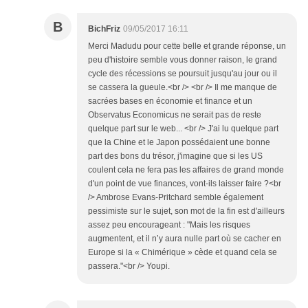
B
BichFriz
09/05/2017 16:11
Merci Madudu pour cette belle et grande réponse, un
peu d'histoire semble vous donner raison, le grand
cycle des récessions se poursuit jusqu'au jour ou il
se cassera la gueule.<br /> <br /> Il me manque de
sacrées bases en économie et finance et un
Observatus Economicus ne serait pas de reste
quelque part sur le web... <br /> J'ai lu quelque part
que la Chine et le Japon possédaient une bonne
part des bons du trésor, j'imagine que si les US
coulent cela ne fera pas les affaires de grand monde
d'un point de vue finances, vont-ils laisser faire ?<br
/> Ambrose Evans-Pritchard semble également
pessimiste sur le sujet, son mot de la fin est d'ailleurs
assez peu encourageant : "Mais les risques
augmentent, et il n’y aura nulle part où se cacher en
Europe si la « Chimérique » cède et quand cela se
passera."<br /> Youpi.