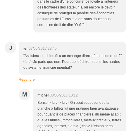
dans le cadre d'une concurrence loyale à l'intérieur
des frontières des états-unis, ou encore le devoir
cosmique de protéger la planète des économies
polluantes de l'Eurasie, alors sans doute nous
serons en droit de dire "Ouf !".
J
jef
07/05/2017 23:45
"Assistera-t-on bientôt à un échange direct pétrole contre or ?"
<br /> Je parie que non. Pourquoi déchirer trop tôt les hardes
du système financier mondial?
Répondre
M
michel
08/05/2017 18:12
Bonsoir,<br /> <br /> On peut supposer que la
planche à billets fût une pratique bien avantageuse
pour quantité de places financières, du même acabit
que les bulles (immobilières, métaux précieux, terres
agricoles, internet, bla bla..)<br /> L'étalon or est-il