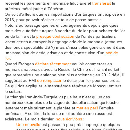
recevait les paiements en monnaie fiduciaire et
transférait
le
précieux métal jaune à Téhéran.
On voit d'ailleurs que les importations d'or turques ont explosé en
2013, pour pouvoir réaliser ce tour de passe-passe :
Notons au passage que les encouragements depuis quelques
mois des autorités turques à vendre du dollar pour acheter de l'or
ou de la lire et la
presque confiscation
de l'or des particuliers
visent certes à enrayer la dégringolade de la monnaie (attaques
des fonds spéculatifs US ?) mais s'inscrit plus généralement dans
un vaste plan de dédollarisation et de constitution d'un
axe de
l'or
.
Quand Erdogan
déclare récemment
vouloir commercer en
monnaies nationales avec la Russie, la Chine et l'Iran, il ne fait
que reprendre une antienne bien plus ancienne ; en 2012 déjà, il
suggérait au FMI
de remplacer
le dollar par l'or pour ses prêts.
Ce qui doit expliquer la mansuétude répétée de Moscou envers
le sultan...
Le triangle Iran-Inde-Turquie vu plus haut n'est qu'un des
nombreux exemples de la vague de dédollarisation qui touche
lentement mais sûrement la planète et
met en péril
l'empire
américain. A ce titre, la lune de miel aurifère sino-russe est
éclairante. Le mois dernier,
nous écrivions
:
Une nouvelle
est passée à peu près inaperçue quelques