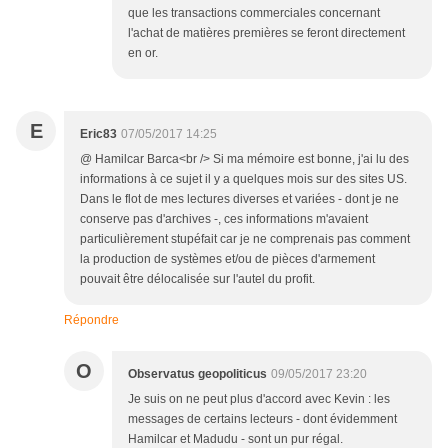
que les transactions commerciales concernant
l'achat de matières premières se feront directement
en or.
E
Eric83
07/05/2017 14:25
@ Hamilcar Barca<br /> Si ma mémoire est bonne, j'ai lu des
informations à ce sujet il y a quelques mois sur des sites US.
Dans le flot de mes lectures diverses et variées - dont je ne
conserve pas d'archives -, ces informations m'avaient
particulièrement stupéfait car je ne comprenais pas comment
la production de systèmes et/ou de pièces d'armement
pouvait être délocalisée sur l'autel du profit.
Répondre
O
Observatus geopoliticus
09/05/2017 23:20
Je suis on ne peut plus d'accord avec Kevin : les
messages de certains lecteurs - dont évidemment
Hamilcar et Madudu - sont un pur régal.