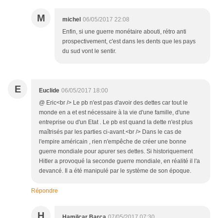
M
michel
06/05/2017 22:08
Enfin, si une guerre monétaire abouti, rétro anti
prospectivement, c'est dans les dents que les pays
du sud vont le sentir.
E
Euclide
06/05/2017 18:00
@ Eric<br /> Le pb n'est pas d'avoir des dettes car tout le
monde en a et est nécessaire à la vie d'une famille, d'une
entreprise ou d'un Etat . Le pb est quand la dette n'est plus
maîtrisés par les parties ci-avant.<br /> Dans le cas de
l'empire américain , rien n'empêche de créer une bonne
guerre mondiale pour apurer ses dettes. Si historiquement
Hitler a provoqué la seconde guerre mondiale, en réalité il l'a
devancé. Il a été manipulé par le système de son époque.
Répondre
H
Hamilcar Barca
07/05/2017 07:30