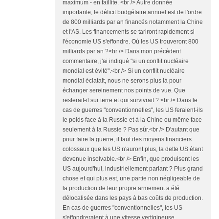
maximum - en faillite. <br /> Autre donnée
importante, le déficit budgétaire annuel est de l'ordre
de 800 milliards par an financés notamment la Chine
et l'AS. Les financements se tariront rapidement si
l'économie US s'effondre. Où les US trouveront 800
milliards par an ?<br /> Dans mon précédent
commentaire, j'ai indiqué "si un conflit nucléaire
mondial est évité".<br /> Si un conflit nucléaire
mondial éclatait, nous ne serons plus là pour
échanger sereinement nos points de vue. Que
resterait-il sur terre et qui survivrait ? <br /> Dans le
cas de guerres "conventionnelles", les US feraient-ils
le poids face à la Russie et à la Chine ou même face
seulement à la Russie ? Pas sûr.<br /> D'autant que
pour faire la guerre, il faut des moyens financiers
colossaux que les US n'auront plus, la dette US étant
devenue insolvable.<br /> Enfin, que produisent les
US aujourd'hui, industriellement parlant ? Plus grand
chose et qui plus est, une partie non négligeable de
la production de leur propre armement a été
délocalisée dans les pays à bas coûts de production.
En cas de guerres "conventionnelles", les US
s'effondreraient à une vitesse vertigineuse.