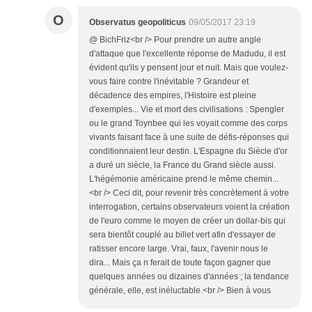
O
Observatus geopoliticus
09/05/2017 23:19
@ BichFriz<br /> Pour prendre un autre angle
d'attaque que l'excellente réponse de Madudu, il est
évident qu'ils y pensent jour et nuit. Mais que voulez-
vous faire contre l'inévitable ? Grandeur et
décadence des empires, l'Histoire est pleine
d'exemples... Vie et mort des civilisations : Spengler
ou le grand Toynbee qui les voyait comme des corps
vivants faisant face à une suite de défis-réponses qui
conditionnaient leur destin. L'Espagne du Siècle d'or
a duré un siècle, la France du Grand siècle aussi.
L'hégémonie américaine prend le même chemin...
<br /> Ceci dit, pour revenir très concrètement à votre
interrogation, certains observateurs voient la création
de l'euro comme le moyen de créer un dollar-bis qui
sera bientôt couplé au billet vert afin d'essayer de
ratisser encore large. Vrai, faux, l'avenir nous le
dira... Mais ça n ferait de toute façon gagner que
quelques années ou dizaines d'années ; la tendance
générale, elle, est inéluctable.<br /> Bien à vous