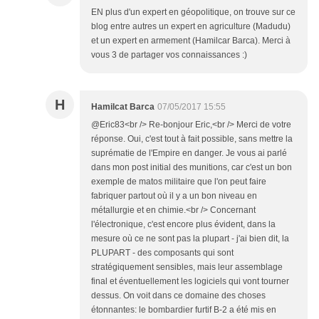
EN plus d'un expert en géopolitique, on trouve sur ce
blog entre autres un expert en agriculture (Madudu)
et un expert en armement (Hamilcar Barca). Merci à
vous 3 de partager vos connaissances :)
H
Hamilcat Barca
07/05/2017 15:55
@Eric83<br /> Re-bonjour Eric,<br /> Merci de votre
réponse. Oui, c'est tout à fait possible, sans mettre la
suprématie de l'Empire en danger. Je vous ai parlé
dans mon post initial des munitions, car c'est un bon
exemple de matos militaire que l'on peut faire
fabriquer partout où il y a un bon niveau en
métallurgie et en chimie.<br /> Concernant
l'électronique, c'est encore plus évident, dans la
mesure où ce ne sont pas la plupart - j'ai bien dit, la
PLUPART - des composants qui sont
stratégiquement sensibles, mais leur assemblage
final et éventuellement les logiciels qui vont tourner
dessus. On voit dans ce domaine des choses
étonnantes: le bombardier furtif B-2 a été mis en