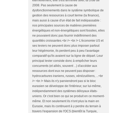
éternellement, elle s'est terminée avec la crise de
2008. Pas seulement à cause de
dysfonctionnements dans le système symbolique de
gestion des ressources à court terme (la finance),
mais aussi à cause d'un état de fait indépassable :
nos principales sources de matières premières
énergétiques et non-énergétiques sont fossiles, elles
ne pouvaient donc pas fournir indéfiniment des
quantités croissantes.<br /> <br /> L'économie US et
ses leviers ne peuvent donc plus imposer partout
leur hégémonie, ils perdent peu à peu l'avantage
comparatif qu'ils avaient sur la ligne de départ. Leur
principal levier consiste donc à empêcher leurs
concurrents (et alliés, souvent ...) d'accéder aux
ressources dont eux ne peuvent pas disposer :
hydrocarbures iraniens, russes, vénézuéliens, ...<br
/> <br /> Mais ils n'y parviendront pas si le bloc
eurasien se développe de l'intérieur, sur lui-même,
indépendamment des systèmes déloyaux états-
uniens. Or c'est bien ce qui se produit en ce moment-
même. Et non seulement ils n'ont plus la main en
Eurasie, mais ils continuent à y perdre du terrain à
travers l'expansion de l'OCS (bientôt la Turquie,