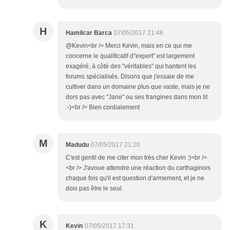
H
Hamilcar Barca
07/05/2017 21:48
@Kevin<br /> Merci Kevin, mais en ce qui me
concerne le qualificatif d"expert" est largement
exagéré, à côté des "véritables" qui hantent les
forums spécialisés. Disons que j'essaie de me
cultiver dans un domaine plus que vaste, mais je ne
dors pas avec "Jane" ou ses frangines dans mon lit
:-)<br /> Bien cordialement
M
Madudu
07/05/2017 21:20
C'est gentil de me citer mon très cher Kevin :)<br />
<br /> J'avoue attendre une réaction du carthaginois
chaque fois qu'il est question d'armement, et je ne
dois pas être le seul.
K
Kevin
07/05/2017 17:31