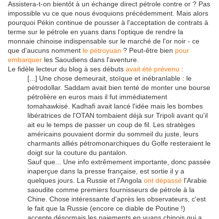
Assistera-t-on bientôt à un échange direct pétrole contre or ? Pas
impossible vu ce que nous évoquions précédemment. Mais alors
pourquoi Pékin continue de pousser à l'acceptation de contrats à
terme sur le pétrole en yuans dans l'optique de rendre la
monnaie chinoise indispensable sur le marché de l'or noir - ce
que d'aucuns nomment
le pétroyuan
? Peut-être bien
pour
embarquer
les Saoudiens dans l'aventure.
Le fidèle lecteur du blog à ses débuts
avait été prévenu
:
[...] Une chose demeurait, stoïque et inébranlable : le
pétrodollar. Saddam avait bien tenté de monter une bourse
pétrolière en euros mais il fut immédiatement
tomahawkisé. Kadhafi avait lancé l'idée mais les bombes
libératrices de l'OTAN tombaient déjà sur Tripoli avant qu'il
ait eu le temps de passer un coup de fil. Les stratèges
américains pouvaient dormir du sommeil du juste, leurs
charmants alliés pétromonarchiques du Golfe resteraient le
doigt sur la couture du pantalon.
Sauf que... Une info extrêmement importante, donc passée
inaperçue dans la presse française, est sortie il y a
quelques jours. La Russie et l'Angola
ont dépassé
l'Arabie
saoudite comme premiers fournisseurs de pétrole à la
Chine. Chose intéressante d'après les observateurs, c'est
le fait que la Russie (encore ce diable de Poutine !)
accepte désormais les paiements en yuans chinois qui a