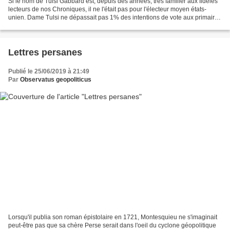
Si le nom de Tulsi Gabbard est, depuis des années, très familier aux fidèles
lecteurs de nos Chroniques, il ne l'était pas pour l'électeur moyen états-
unien. Dame Tulsi ne dépassait pas 1% des intentions de vote aux primaires
Démocrates. Ce, jusqu'au...
Lettres persanes
Publié le 25/06/2019 à 21:49
Par
Observatus geopoliticus
Lorsqu'il publia son roman épistolaire en 1721, Montesquieu ne s'imaginait
peut-être pas que sa chère Perse serait dans l'oeil du cyclone géopolitique