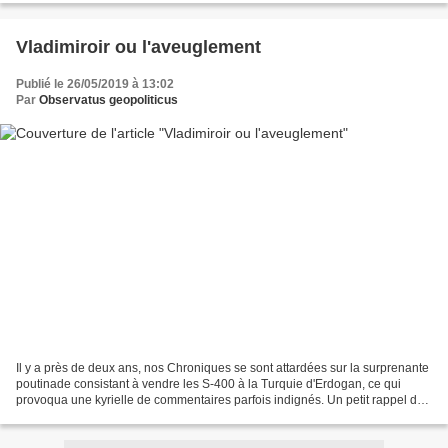
Vladimiroir ou l'aveuglement
Publié le 26/05/2019 à 13:02
Par
Observatus geopoliticus
Il y a près de deux ans, nos Chroniques se sont attardées sur la surprenante
poutinade consistant à vendre les S-400 à la Turquie d'Erdogan, ce qui
provoqua une kyrielle de commentaires parfois indignés. Un petit rappel de
ce billet polémique : « Le ciel...