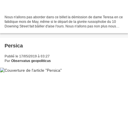
Nous n'allons pas aborder dans ce billet la démission de dame Teresa en ce
fatidique mois de May, même si le départ de la givrée russophobe du 10
Downing Street fait bâiller d'aise l'ours. Nous n'allons pas non plus nous
appesantir sur la contre-attaque...
Persica
Publié le 17/05/2019 à 03:27
Par
Observatus geopoliticus