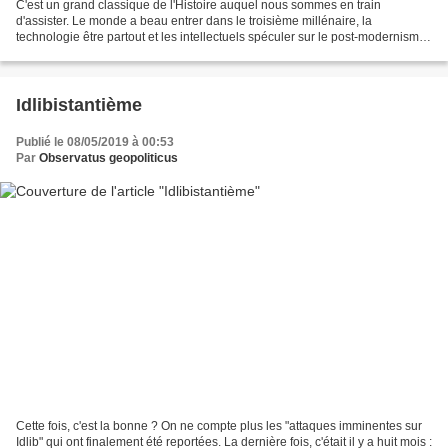
C'est un grand classique de l'Histoire auquel nous sommes en train
d'assister. Le monde a beau entrer dans le troisième millénaire, la
technologie être partout et les intellectuels spéculer sur le post-modernisme,
certaines choses ne changeront jamais......
Idlibistantième
Publié le 08/05/2019 à 00:53
Par
Observatus geopoliticus
Cette fois, c'est la bonne ? On ne compte plus les "attaques imminentes sur
Idlib" qui ont finalement été reportées. La dernière fois, c'était il y a huit mois :