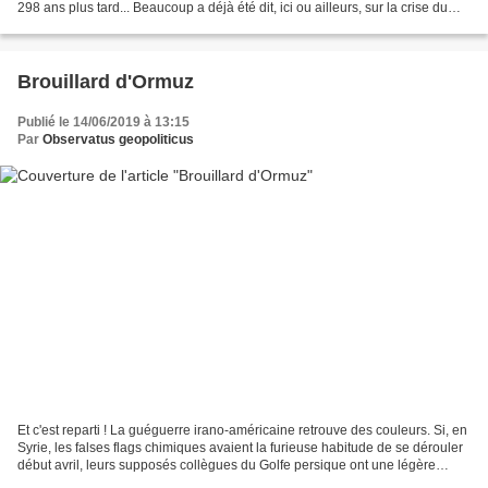
298 ans plus tard... Beaucoup a déjà été dit, ici ou ailleurs, sur la crise du
Golfe 3.0 ou 4.0 (on...
Brouillard d'Ormuz
Publié le 14/06/2019 à 13:15
Par
Observatus geopoliticus
Et c'est reparti ! La guéguerre irano-américaine retrouve des couleurs. Si, en
Syrie, les falses flags chimiques avaient la furieuse habitude de se dérouler
début avril, leurs supposés collègues du Golfe persique ont une légère
préférence pour le milieu...