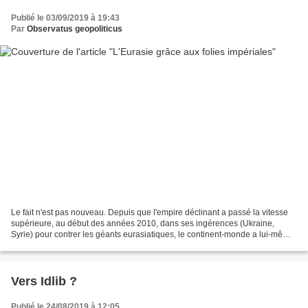
Publié le 03/09/2019 à 19:43
Par
Observatus geopoliticus
Le fait n'est pas nouveau. Depuis que l'empire déclinant a passé la vitesse
supérieure, au début des années 2010, dans ses ingérences (Ukraine,
Syrie) pour contrer les géants eurasiatiques, le continent-monde a lui-même
accéléré son intégration, ce que...
Vers Idlib ?
Publié le 24/08/2019 à 12:05