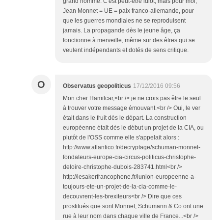
grand homme. C'est peut-être idiot, mais pour moi,
Jean Monnet = UE = paix franco-allemande, pour
que les guerres mondiales ne se reproduisent
jamais. La propagande dès le jeune âge, ça
fonctionne à merveille, même sur des êtres qui se
veulent indépendants et dotés de sens critique.
O
Observatus geopoliticus
17/12/2016 09:56
Mon cher Hamilcar,<br /> je ne crois pas être le seul
à trouver votre message émouvant.<br /> Oui, le ver
était dans le fruit dès le départ. La construction
européenne était dès le début un projet de la CIA, ou
plutôt de l'OSS comme elle s'appelait alors :
http://www.atlantico.fr/decryptage/schuman-monnet-
fondateurs-europe-cia-circus-politicus-christophe-
deloire-christophe-dubois-283741.html<br />
http://lesakerfrancophone.fr/lunion-europeenne-a-
toujours-ete-un-projet-de-la-cia-comme-le-
decouvrent-les-brexiteurs<br /> Dire que ces
prostitués que sont Monnet, Schumann & Co ont une
rue à leur nom dans chaque ville de France...<br />