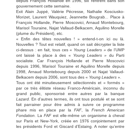
depuis François Hollande en 1996, six rentrent dans son
gouvernement cette semaine.
Exit Alain Juppé, Valérie Pécresse, Nathalie Kosciusko-
Morizet, Laurent Wauquiez, Jeannette Bougrab... Place à
François Hollande, Pierre Moscovici, Arnaud Montebourg,
Marisol Touraine, Najat Vallaud-Belkacem, Aquilino Morelle
(plume du Président), etc.
« Enfin des têtes nouvelles ! » entend-t-on ici ou là.
Nouvelles ? Tout est relatif, quand on sait décrypter la liste
ci-dessus : en fait, tous ces «
Young Leaders »
de l’UMP
ont laissé la place à des «
Young Leaders »
du Parti
socialiste. Car François Hollande et Pierre Moscovici
depuis 1996, Marisol Touraine et Aquilino Morelle depuis
1998, Arnaud Montebourg depuis 2000 et Najat Vallaud-
Belkacem depuis 2006, sont tous des «
Young Leaders
».
Tous ont été minutieusement sélectionnés et « formés »
par ce très élitiste réseau Franco-Américain, inconnu du
grand public, sponsorisé entre autres par la banque
Lazard
. En d’autres termes, ils ont tous postulé et se sont
fait parrainer pour être admis à suivre ce programme
phare mis en place par la
FAF
, la
French American
Fondation
. La
FAF
est elle-même un organisme à cheval
sur Paris et New-York, créée en 1976 conjointement par
les présidents Ford et Giscard d’Estaing. A noter qu’entre