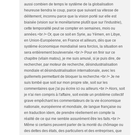
aussi combien de temps le système de la globalisation
heureuse tiendra le coup, parce que suivant sa vitesse de
délitement, inconnu parce que la vision porté sur elle est
biaisée (vision sur le monétarisme plutôt que sur l'industrie),
cette temporalité peut se compter en semaines, mois ou
années.<br /> Or, que ce soit en Syrie, au Yémen, en Libye,
en Union-Européenne, en France et ailleurs, dès que ce
système économique mondialisé sera forclos, la situation en
sera entièrement bouleversée.<br /> Pour en finir sur ce
chapitre (vilain matou), je me suis amusé, si je puis dire, de
rechercher, par moteur de recherche, désindustrialisation
mondiale et désindustrialisation internationale, avec les
guillemets permettant de bloquer la recherche.<br /> Je ne
suis tombé que soit sur mon propre site, soit sur les
commentaires que j'ai pu écrire ici ou ailleurs.<br /> Alors, soit
je n'ai rien compris à l'affaire, soit existe un problème collectif
grave empêchant les commentateurs de la vie économique
nationale, européenne et mondiale, de langue française ou
en traduction idem, de prendre réellement en compte la
réalité de ce qui me semble assurément être les faits.<br />
Même si certains peuvent parler de la monté du chômage ou
des dettes des états, des particuliers et des entreprises, que