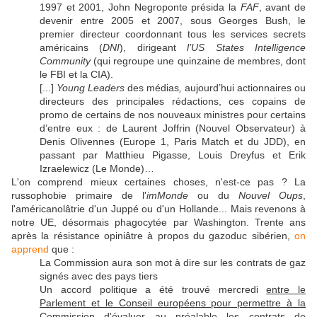
1997 et 2001, John Negroponte présida la
FAF
, avant de
devenir entre 2005 et 2007, sous Georges Bush, le
premier directeur coordonnant tous les services secrets
américains (
DNI
), dirigeant
l’US States Intelligence
Community
(qui regroupe une quinzaine de membres, dont
le FBI et la CIA).
[...]
Young Leaders
des médias
,
aujourd’hui actionnaires ou
directeurs des principales rédactions, ces copains de
promo de certains de nos nouveaux ministres pour certains
d’entre eux : de Laurent Joffrin (Nouvel Observateur) à
Denis Olivennes (Europe 1, Paris Match et du JDD), en
passant par Matthieu Pigasse, Louis Dreyfus et Erik
Izraelewicz (Le Monde)…
L'on comprend mieux certaines choses, n'est-ce pas ? La
russophobie primaire de l'
imMonde
ou du
Nouvel Oups
,
l'américanolâtrie d'un Juppé ou d'un Hollande... Mais revenons à
notre UE, désormais phagocytée par Washington. Trente ans
après la résistance opiniâtre à propos du gazoduc sibérien,
on
apprend
que :
La Commission aura son mot à dire sur les contrats de gaz
signés avec des pays tiers
Un accord politique a été trouvé mercredi
entre le
Parlement et le Conseil européens pour permettre à la
Commission
d'évaluer au préalable les contrats de