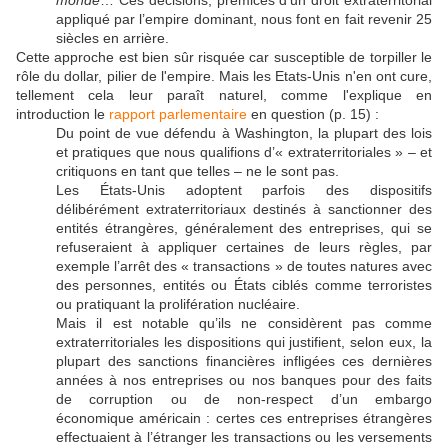
monde
… Ces décisions, prémices d’un droit extraterritorial
appliqué par l’empire dominant, nous font en fait revenir 25
siècles en arrière.
Cette approche est bien sûr risquée car susceptible de torpiller le
rôle du dollar, pilier de l'empire. Mais les Etats-Unis n'en ont cure,
tellement cela leur paraît naturel, comme l'explique en
introduction le
rapport parlementaire
en question (p. 15) :
Du point de vue défendu à Washington, la plupart des lois
et pratiques que nous qualifions d’« extraterritoriales » – et
critiquons en tant que telles – ne le sont pas.
Les États-Unis adoptent parfois des dispositifs
délibérément extraterritoriaux destinés à sanctionner des
entités étrangères, généralement des entreprises, qui se
refuseraient à appliquer certaines de leurs règles, par
exemple l’arrêt des « transactions » de toutes natures avec
des personnes, entités ou États ciblés comme terroristes
ou pratiquant la prolifération nucléaire.
Mais il est notable qu’ils ne considèrent pas comme
extraterritoriales les dispositions qui justifient, selon eux, la
plupart des sanctions financières infligées ces dernières
années à nos entreprises ou nos banques pour des faits
de corruption ou de non-respect d’un embargo
économique américain : certes ces entreprises étrangères
effectuaient à l’étranger les transactions ou les versements