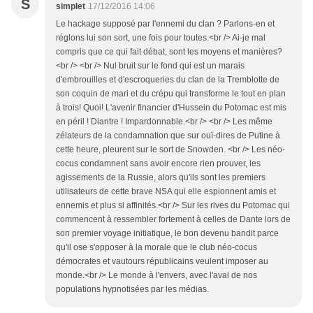
S
simplet
17/12/2016 14:06
Le hackage supposé par l'ennemi du clan ? Parlons-en et
réglons lui son sort, une fois pour toutes.<br /> Ai-je mal
compris que ce qui fait débat, sont les moyens et manières?
<br /> <br /> Nul bruit sur le fond qui est un marais
d'embrouilles et d'escroqueries du clan de la Tremblotte de
son coquin de mari et du crépu qui transforme le tout en plan
à trois! Quoi! L'avenir financier d'Hussein du Potomac est mis
en péril ! Diantre ! Impardonnable.<br /> <br /> Les même
zélateurs de la condamnation que sur ouï-dires de Putine à
cette heure, pleurent sur le sort de Snowden. <br /> Les néo-
cocus condamnent sans avoir encore rien prouver, les
agissements de la Russie, alors qu'ils sont les premiers
utilisateurs de cette brave NSA qui elle espionnent amis et
ennemis et plus si affinités.<br /> Sur les rives du Potomac qui
commencent à ressembler fortement à celles de Dante lors de
son premier voyage initiatique, le bon devenu bandit parce
qu'il ose s'opposer à la morale que le club néo-cocus
démocrates et vautours républicains veulent imposer au
monde.<br /> Le monde à l'envers, avec l'aval de nos
populations hypnotisées par les médias.