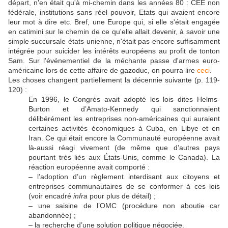
départ, n'en était qu'à mi-chemin dans les années 80 : CEE non
fédérale, institutions sans réel pouvoir, Etats qui avaient encore
leur mot à dire etc. Bref, une Europe qui, si elle s'était engagée
en catimini sur le chemin de ce qu'elle allait devenir, à savoir une
simple succursale états-unienne, n'était pas encore suffisamment
intégrée pour suicider les intérêts européens au profit de tonton
Sam. Sur l'événementiel de la méchante passe d'armes euro-
américaine lors de cette affaire de gazoduc, on pourra lire
ceci
.
Les choses changent partiellement la décennie suivante (p. 119-
120) :
En 1996, le Congrès avait adopté les lois dites Helms-
Burton et d’Amato-Kennedy qui sanctionnaient
délibérément les entreprises non-américaines qui auraient
certaines activités économiques à Cuba, en Libye et en
Iran. Ce qui était encore la Communauté européenne avait
là-aussi réagi vivement (de même que d’autres pays
pourtant très liés aux États-Unis, comme le Canada). La
réaction européenne avait comporté :
– l’adoption d’un règlement interdisant aux citoyens et
entreprises communautaires de se conformer à ces lois
(voir encadré
infra
pour plus de détail) ;
– une saisine de l’OMC (procédure non aboutie car
abandonnée) ;
– la recherche d’une solution politique négociée.