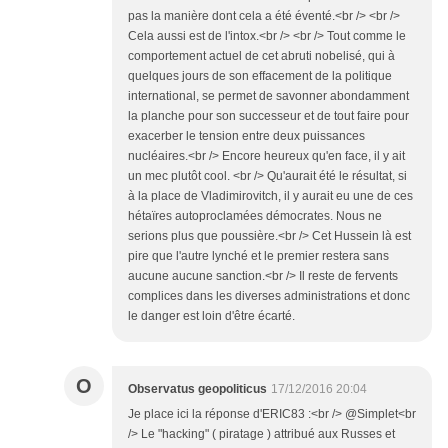
pas la manière dont cela a été éventé.<br /> <br />
Cela aussi est de l'intox.<br /> <br /> Tout comme le
comportement actuel de cet abruti nobelisé, qui à
quelques jours de son effacement de la politique
international, se permet de savonner abondamment
la planche pour son successeur et de tout faire pour
exacerber le tension entre deux puissances
nucléaires.<br /> Encore heureux qu'en face, il y ait
un mec plutôt cool. <br /> Qu'aurait été le résultat, si
à la place de Vladimirovitch, il y aurait eu une de ces
hétaïres autoproclamées démocrates. Nous ne
serions plus que poussière.<br /> Cet Hussein là est
pire que l'autre lynché et le premier restera sans
aucune aucune sanction.<br /> Il reste de fervents
complices dans les diverses administrations et donc
le danger est loin d'être écarté.
O
Observatus geopoliticus
17/12/2016 20:04
Je place ici la réponse d'ERIC83 :<br /> @Simplet<br
/> Le "hacking" ( piratage ) attribué aux Russes et