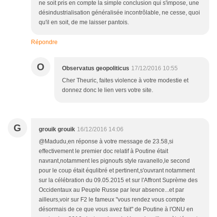
ne soit pris en compte la simple conclusion qui s'impose, une
désindustrialisation généralisée incontrôlable, ne cesse, quoi
qu'il en soit, de me laisser pantois.
Répondre
O
Observatus geopoliticus
17/12/2016 10:55
Cher Theuric, faites violence à votre modestie et
donnez donc le lien vers votre site.
G
grouik grouik
16/12/2016 14:06
@Madudu,en réponse à votre message de 23.58,si
effectivement le premier doc relatif à Poutine était
navrant,notamment les pignoufs style ravanello,le second
pour le coup était équlibré et pertinent,s'ouvrant notamment
sur la célébration du 09.05.2015 et sur l'Affront Suprème des
Occidentaux au Peuple Russe par leur absence...et par
ailleurs,voir sur F2 le fameux "vous rendez vous compte
désormais de ce que vous avez fait" de Poutine à l'ONU en