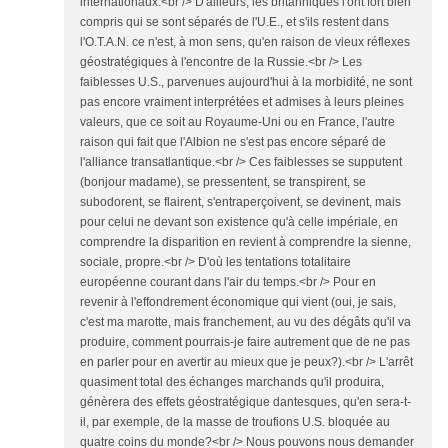
internationaux.<br /> D'ailleurs, les britanniques l'ont fort bien
compris qui se sont séparés de l'U.E., et s'ils restent dans
l'O.T.A.N. ce n'est, à mon sens, qu'en raison de vieux réflexes
géostratégiques à l'encontre de la Russie.<br /> Les
faiblesses U.S., parvenues aujourd'hui à la morbidité, ne sont
pas encore vraiment interprétées et admises à leurs pleines
valeurs, que ce soit au Royaume-Uni ou en France, l'autre
raison qui fait que l'Albion ne s'est pas encore séparé de
l'alliance transatlantique.<br /> Ces faiblesses se supputent
(bonjour madame), se pressentent, se transpirent, se
subodorent, se flairent, s'entraperçoivent, se devinent, mais
pour celui ne devant son existence qu'à celle impériale, en
comprendre la disparition en revient à comprendre la sienne,
sociale, propre.<br /> D'où les tentations totalitaire
européenne courant dans l'air du temps.<br /> Pour en
revenir à l'effondrement économique qui vient (oui, je sais,
c'est ma marotte, mais franchement, au vu des dégâts qu'il va
produire, comment pourrais-je faire autrement que de ne pas
en parler pour en avertir au mieux que je peux?).<br /> L'arrêt
quasiment total des échanges marchands qu'il produira,
génèrera des effets géostratégique dantesques, qu'en sera-t-
il, par exemple, de la masse de troufions U.S. bloquée au
quatre coins du monde?<br /> Nous pouvons nous demander