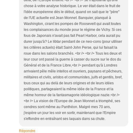
delà, de l'Europe entière.<br /> <br /> Je n'ajouterai qu'une
chose à votre analyse historique. Le ver était dans le fruit de
l'idée européenne dès le début, quand on sait que le "père"
de l'UE actuelle est Jean Monnet. Banquier, planqué à
Washington, cirant les pompes de Roosevelt qui avait toutes
les complaisances du monde pour le régime de Vichy. Si ces
fous de Japonais n'avait pas fait Pearl Harbor, cela aurait pu
durer jusqu'à? Le libtar pendant de ce neo-cons (pour utiliser
les critères actuels) était Saint-John Perse, qui lui faisait la
roue dans les salons branchés. <br /> <br /> Tous les deux et
leur cour ont passé la guerre à casser du sucre sur le dos du
Général et de la France Libre,<br /> pendant qu'à Londres
arrivaient pêle mêle intellos et ouvriers, paysans et pêcheurs,
militaires et civils, aristos et communistes, juifs et gentils, bref,
tous ceux qui au delà de leurs origines et de leurs idées
politiques, partageaient la même idée de la France et la
même horreur de la fantasmagorie idéologique nazie.<br />
<br /> La vision de l'Europe de Jean Monnet a triomphé, ses
cendres sont même au Panthéon. Malgré mes 70 ans,
j'espère un jour les voir en sortir, maintenant que l'Empire
s'effondre en entraînant ses laquais dans sa chute.
Répondre