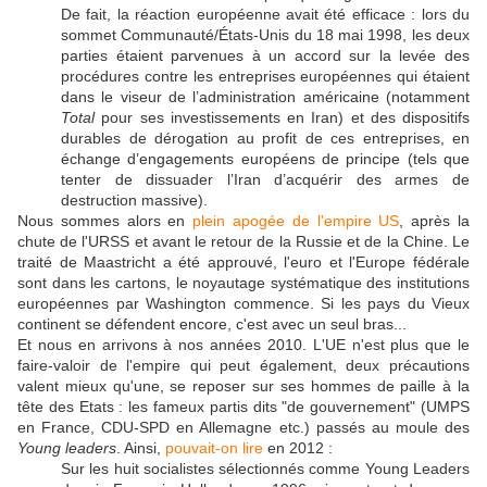
De fait, la réaction européenne avait été efficace : lors du
sommet Communauté/États-Unis du 18 mai 1998, les deux
parties étaient parvenues à un accord sur la levée des
procédures contre les entreprises européennes qui étaient
dans le viseur de l’administration américaine (notamment
Total
pour ses investissements en Iran) et des dispositifs
durables de dérogation au profit de ces entreprises, en
échange d’engagements européens de principe (tels que
tenter de dissuader l’Iran d’acquérir des armes de
destruction massive).
Nous sommes alors en
plein apogée de l'empire US
, après la
chute de l'URSS et avant le retour de la Russie et de la Chine. Le
traité de Maastricht a été approuvé, l'euro et l'Europe fédérale
sont dans les cartons, le noyautage systématique des institutions
européennes par Washington commence. Si les pays du Vieux
continent se défendent encore, c'est avec un seul bras...
Et nous en arrivons à nos années 2010. L'UE n'est plus que le
faire-valoir de l'empire qui peut également, deux précautions
valent mieux qu'une, se reposer sur ses hommes de paille à la
tête des Etats : les fameux partis dits "de gouvernement" (UMPS
en France, CDU-SPD en Allemagne etc.) passés au moule des
Young
leaders
. Ainsi,
pouvait-on lire
en 2012 :
Sur les huit socialistes sélectionnés comme Young Leaders