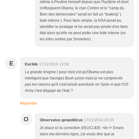
même à Poutine himself depuis que l'hystérie et dont
s'offusquent Obama, le clan Clinton et le "camp du
Bien des démocrates" serait en fait un "leaking" (
fuite interne ). Pour faire simple, la NSA aurait pu
identifier le piratage et ne serait pas privée d'en faire
état alors qu'elle ne peut pister une fuite interne (ex
les infos sorties par Snowden).
E
Euclide
17/12/2016 13:58
La grande énigme ( pour moi) est qu'Obama est plus
intelligent que Georges Bush junior mais je ne comprends
pas les raisons qu'il c'est laissé aventurer en Syrie ni que l'US
Army c'est dégagé de l'Irak ?
Répondre
O
Observatus geopoliticus
17/12/2016 20:05
Je place ici la correction d'EUCLIDE :<br /> Errare:
dans ma dernière ligne, j'ai voulu dire que je