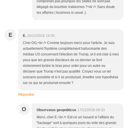
comprends pas pourquoi les States ne sont pas
dégagé du bourbier irakiennes ?<br /> Sans doute
les affaires ( business is usual ,)
E
E.
16/12/2016 19:30
Cher OG,<br /> Comme toujours merci pour l'article. Je suis
actuellement l'hystérie complètement hallucinante des
médias US concernant l'élection de Trump, et il est clair à mes
yeux que les grands électeurs de ce dernier se font
violemment tordre le bras pour voter pour un autre ou
déclarer que Trump n'est pas qualifié. Croyez vous un tel
scenario possible et si il se produisait, émettre une hypothèse
sur ce qui se produirait ensuite ?
Répondre
O
Observatus geopoliticus
17/12/2016 09:33
Merci, cher E.<br /> Est-ce un hasard si l'affaire du
"hackage" sort à quelques jours du vote des grands