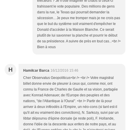
électeurs ? Je n'ose imaginer le chaos si ceux-ci
trahissent le vote populaire. Des millions de gens
dans la rue, le Texas qui pourrait demander la
sécession... Je peux me tromper mais je ne crois pas
que le but du système soit vraiment d'empêcher le
Donald d'accéder à la Maison Blanche. Ce serait
plutôt de lui savonner la planche et pourrir le début
de sa présidence. A suivre de près en tout cas...<br />
Bien à vous
H
Hamilcar Barca
16/12/2016 15:46
Cher Observatus Geopoliticus<br /> <br /> Votre magistral
billet donne envie de pleurer à ceux qui, comme moi, ont
connu la France de Charles de Gaulle et sa vision, partagée
avec Konrad Adenauer, de l'Europe des peuples et des
nations, "de l'Atlantique à l'Oural". <br /> Partir de là pour
arriver à deux inféodés à l'Empire, un néo-cons (si tant est-il
qu'il ait eu vraiment des convictions), N. Sarkozy, suivi par un
libtar dépourvu d'épine dorsale (je reste poli), F. Hollande,
donne l'idée de la descente aux enfers de notre pays, et au