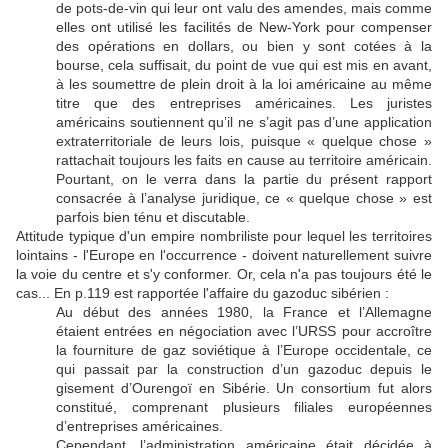
de pots-de-vin qui leur ont valu des amendes, mais comme
elles ont utilisé les facilités de New-York pour compenser
des opérations en dollars, ou bien y sont cotées à la
bourse, cela suffisait, du point de vue qui est mis en avant,
à les soumettre de plein droit à la loi américaine au même
titre que des entreprises américaines. Les juristes
américains soutiennent qu’il ne s’agit pas d’une application
extraterritoriale de leurs lois, puisque « quelque chose »
rattachait toujours les faits en cause au territoire américain.
Pourtant, on le verra dans la partie du présent rapport
consacrée à l’analyse juridique, ce « quelque chose » est
parfois bien ténu et discutable.
Attitude typique d'un empire nombriliste pour lequel les territoires
lointains - l'Europe en l'occurrence - doivent naturellement suivre
la voie du centre et s'y conformer. Or, cela n'a pas toujours été le
cas... En p.119 est rapportée l'affaire du gazoduc sibérien :
Au début des années 1980, la France et l’Allemagne
étaient entrées en négociation avec l’URSS pour accroître
la fourniture de gaz soviétique à l’Europe occidentale, ce
qui passait par la construction d’un gazoduc depuis le
gisement d’Ourengoï en Sibérie. Un consortium fut alors
constitué, comprenant plusieurs filiales européennes
d’entreprises américaines.
Cependant, l’administration américaine était décidée à