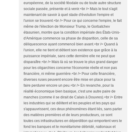
européenne, de la société féodale ou de toute autre structure
sociale passée, présente et à venir.<br /> Mais le tout s'agit
maintenant de savoir à quel stade d'évolution l'empire et
l'union se trouvent.<br /> Pour ce qui concerne l'empire, le fait
même de l'élection de Monsieur Trump, le Gorbatchev
étasunien, montre que la condition impériale des États-Unis-
d'Amérique commence sa phase de disparition, celle de sa
déliquescence ayant commencé bien avant.<br /> Quand à
l'union, elle ne tient et détient son existence que grâce à la
puissance impériale, sans cette dernière elle ne peut que
disparaître.<br /> Mais là où se trouve le plus grand danger
pour les oligarchies concerne l'économie réelle et non pas
financière, ni même guerrière.<br /> Pour celle financière,
diverses ruses peuvent encore être mise en place pour la
faire perdurer encore un peu.<br /> En revanche, pour la
réalité économique bien basique, c'est une autre paire de
manches (comme il se dirait de Calais à Douvres).<br /> Entre
les industries qui se délitent et les peuples et les pays qui
s'appauvrissent, ces deux phénomènes étant liés, sans parler
des matières premières et de leurs producteurs, ce sont
toutes ces infrastructures en déperdition qui emportent vers le
fond les banques et le monétarisme débridé, nationaux et