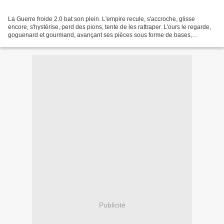
La Guerre froide 2.0 bat son plein. L'empire recule, s'accroche, glisse
encore, s'hystérise, perd des pions, tente de les rattraper. L'ours le regarde,
goguenard et gourmand, avançant ses pièces sous forme de bases,
d'alliances, de manœuvres militaires,...
Publicité