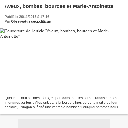
Aveux, bombes, bourdes et Marie-Antoinette
Publié le 29/11/2016 à 17:16
Par
Observatus geopoliticus
Quel feu d'artifice, mes aïeux, ça part dans tous les sens... Tandis que les
infortunés barbus d'Alep ont, dans la foulée d'hier, perdu la moitié de leur
enclave, Erdogan a lâché une véritable bombe : "Pourquoi sommes-nous
entrés en Syrie ? Nous n'y avons...