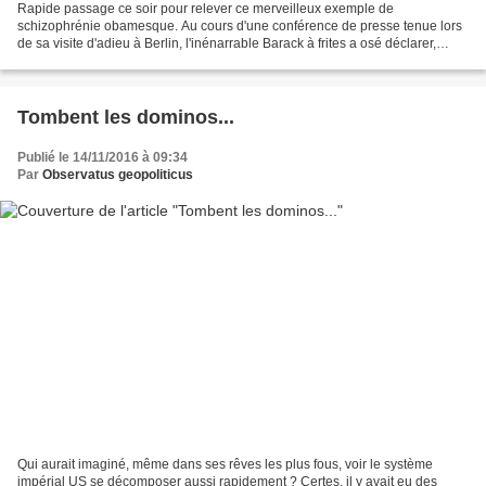
Rapide passage ce soir pour relever ce merveilleux exemple de
schizophrénie obamesque. Au cours d'une conférence de presse tenue lors
de sa visite d'adieu à Berlin, l'inénarrable Barack à frites a osé déclarer,
tenez-vous bien : La Russie est une superpuissance...
Tombent les dominos...
Publié le 14/11/2016 à 09:34
Par
Observatus geopoliticus
Qui aurait imaginé, même dans ses rêves les plus fous, voir le système
impérial US se décomposer aussi rapidement ? Certes, il y avait eu des