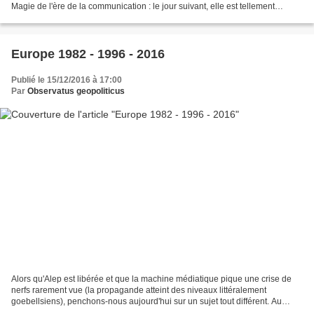
Magie de l'ère de la communication : le jour suivant, elle est tellement
puissante qu'elle peut faire et défaire...
Europe 1982 - 1996 - 2016
Publié le 15/12/2016 à 17:00
Par
Observatus geopoliticus
Alors qu'Alep est libérée et que la machine médiatique pique une crise de
nerfs rarement vue (la propagande atteint des niveaux littéralement
goebellsiens), penchons-nous aujourd'hui sur un sujet tout différent. Au
hasard des lectures, votre serviteur...