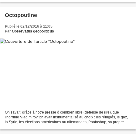
Octopoutine
Publié le 02/12/2016 à 11:05
Par
Observatus geopoliticus
On savait, grâce à notre presse ô combien libre (défense de rire), que
l'horrible Vladimirovitch avait instrumentalisé au choix : les réfugiés, le gaz,
la Syrie, les élections américaines ou allemandes, Photoshop, sa propre
popularité, la conquête spatiale...