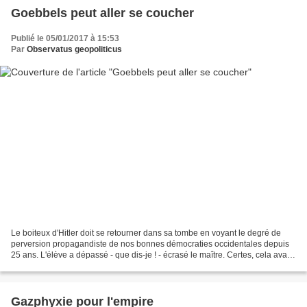
Goebbels peut aller se coucher
Publié le 05/01/2017 à 15:53
Par
Observatus geopoliticus
Le boiteux d'Hitler doit se retourner dans sa tombe en voyant le degré de
perversion propagandiste de nos bonnes démocraties occidentales depuis
25 ans. L'élève a dépassé - que dis-je ! - écrasé le maître. Certes, cela avait
déjà commencé auparavant ("incident"...
Gazphyxie pour l'empire