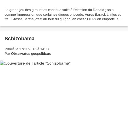
Le grand jeu des girouettes continue suite à l'élection du Donald ; on a
comme l'impression que certaines digues ont cédé. Après Barack à frites et
fraü Grösse Bertha, c'est au tour du guignol en chef d'OTAN en emporte le
vent. Dans un discours remarqué...
Schizobama
Publié le 17/11/2016 à 14:37
Par
Observatus geopoliticus