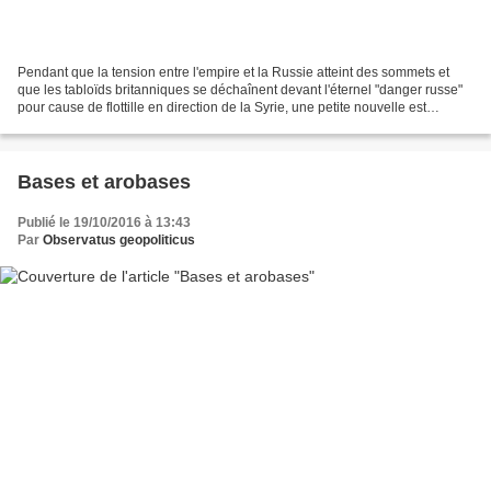
Pendant que la tension entre l'empire et la Russie atteint des sommets et
que les tabloïds britanniques se déchaînent devant l'éternel "danger russe"
pour cause de flottille en direction de la Syrie, une petite nouvelle est
parvenue jusqu'aux grandes...
Bases et arobases
Publié le 19/10/2016 à 13:43
Par
Observatus geopoliticus