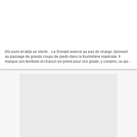
Dix jours et déjà un siècle... Le Donald avance au pas de charge, donnant
au passage de grands coups de pieds dans la fourmilière impériale. Il
marque son territoire et chacun en prend pour son grade, y compris, ce qui
n'a rien de géopolitique, les grands...