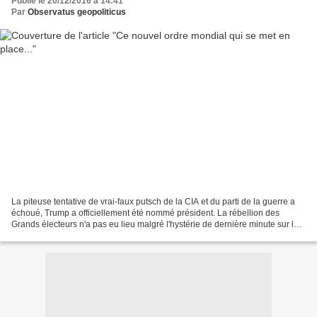
Publié le 20/12/2016 à 14:41
Par
Observatus geopoliticus
La piteuse tentative de vrai-faux putsch de la CIA et du parti de la guerre a
échoué, Trump a officiellement été nommé président. La rébellion des
Grands électeurs n'a pas eu lieu malgré l'hystérie de dernière minute sur le
"piratage" des élections par...