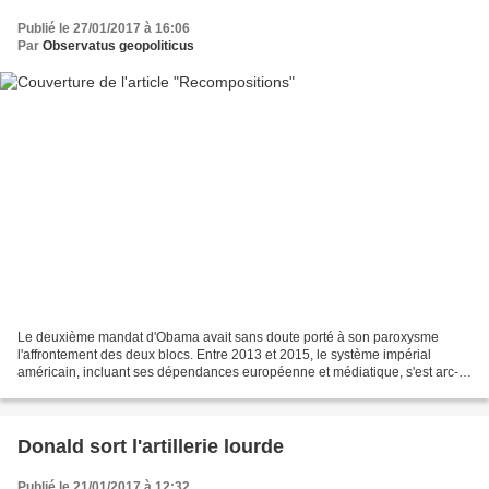
Publié le 27/01/2017 à 16:06
Par
Observatus geopoliticus
Le deuxième mandat d'Obama avait sans doute porté à son paroxysme
l'affrontement des deux blocs. Entre 2013 et 2015, le système impérial
américain, incluant ses dépendances européenne et médiatique, s'est arc-
bouté, uni, resserré presque jusqu'à l'étouffement....
Donald sort l'artillerie lourde
Publié le 21/01/2017 à 12:32