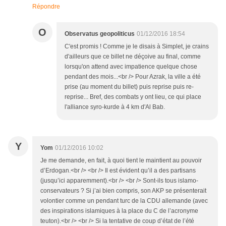
Répondre
O
Observatus geopoliticus
01/12/2016 18:54
C'est promis ! Comme je le disais à Simplet, je crains
d'ailleurs que ce billet ne déçoive au final, comme
lorsqu'on attend avec impatience quelque chose
pendant des mois...<br /> Pour Azrak, la ville a été
prise (au moment du billet) puis reprise puis re-
reprise... Bref, des combats y ont lieu, ce qui place
l'alliance syro-kurde à 4 km d'Al Bab.
Y
Yom
01/12/2016 10:02
Je me demande, en fait, à quoi tient le maintient au pouvoir
d’Erdogan.<br /> <br /> Il est évident qu’il a des partisans
(jusqu’ici apparemment).<br /> <br /> Sont-ils tous islamo-
conservateurs ? Si j’ai bien compris, son AKP se présenterait
volontier comme un pendant turc de la CDU allemande (avec
des inspirations islamiques à la place du C de l’acronyme
teuton).<br /> <br /> Si la tentative de coup d’état de l’été