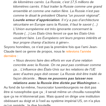
de kilomètres carrés. La Russie, c’est 17,5 millions de
kilomètres carrés. Il faut traiter la Russie comme une grand
ensemble et comme une nation fière. La Russie n’est pas
comme le disait le président Obama "un pouvoir régional".
Lourde erreur d’appréciation
. Il n’y a pas d’architecture
sécuritaire en Europe sans la Russie, il faut le savoir (...)
L'Union européenne est très ignorante concernant la
Russie (...) Les Etats-Unis feront ce que les Etats-Unis
voudront faire. Les Européens ont leurs propres intérêts et
leur propre champ d’actions à gérer».
Soyons honnêtes, ce n'est pas la première fois que l'ami Jean-
Claude tient ce genre de propos, nous le
relevions l'année
dernière
:
« Nous devons faire des efforts en vue d'une relation
concrète avec la Russie. On ne peut pas continuer comme
ça... L’influence des États-Unis sur les relations de l'UE
avec d'autres pays doit cesser. La Russie doit être traité de
façon décente...
Nous ne pouvons pas laisser nos
relations avec la Russie être dictée par Washington
».
Au fond de lui-même, l'eurocrator luxembourgeois ne doit pas
être si russophobe que ça ; il serait même un chouilla russophile
que ça ne m'étonnerait pas. Mais quand on dirige une institution
obéissant au doigt et à l'oeil au système impérial US, on n'a plus
qu'un remède : la dive bouteille.