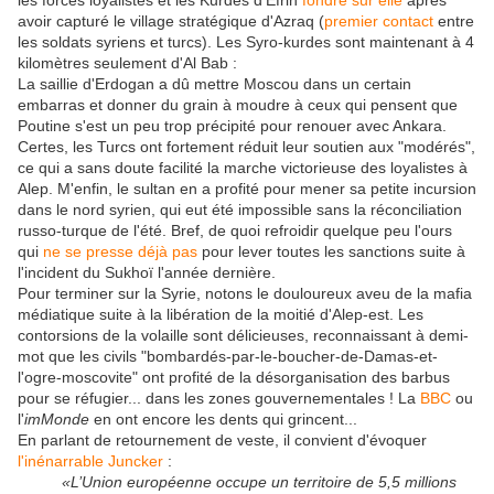
les forces loyalistes et les Kurdes d'Efrin
fondre sur elle
après
avoir capturé le village stratégique d'Azraq (
premier contact
entre
les soldats syriens et turcs). Les Syro-kurdes sont maintenant à 4
kilomètres seulement d'Al Bab :
La saillie d'Erdogan a dû mettre Moscou dans un certain
embarras et donner du grain à moudre à ceux qui pensent que
Poutine s'est un peu trop précipité pour renouer avec Ankara.
Certes, les Turcs ont fortement réduit leur soutien aux "modérés",
ce qui a sans doute facilité la marche victorieuse des loyalistes à
Alep. M'enfin, le sultan en a profité pour mener sa petite incursion
dans le nord syrien, qui eut été impossible sans la réconciliation
russo-turque de l'été. Bref, de quoi refroidir quelque peu l'ours
qui
ne se presse déjà pas
pour lever toutes les sanctions suite à
l'incident du Sukhoï l'année dernière.
Pour terminer sur la Syrie, notons le douloureux aveu de la mafia
médiatique suite à la libération de la moitié d'Alep-est. Les
contorsions de la volaille sont délicieuses, reconnaissant à demi-
mot que les civils "bombardés-par-le-boucher-de-Damas-et-
l'ogre-moscovite" ont profité de la désorganisation des barbus
pour se réfugier... dans les zones gouvernementales ! La
BBC
ou
l'
imMonde
en ont encore les dents qui grincent...
En parlant de retournement de veste, il convient d'évoquer
l'inénarrable Juncker
:
«L’Union européenne occupe un territoire de 5,5 millions