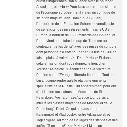
ouest-européennes, son alliance avec le boucher
Assad, etc, etc. <br /> Pour l'accaparation en silence
de l'économie européenne, il y a eu un comique de
situation majeur: Jean-Dominique Giuliani,
l'européiste de la Fondation Schuman, venait juste
de se féliciter des investissements massifs US en
Europe, à hauteur de 1500 milliards de US$ / an, et
l'autre vient nous faire le coup de "l'homme au
couteau entre les dents" avec des prises de contrôle
dont personne n'a entendu parler! La tête de Giuliani
faisait plaisir à voir.<br /> :-D<br /> <br /> Et dans
cette émission dont vous donnez le lien, cher
Youssef, re-belote. "Décorticage" de la "dictature'
Poutine selon l'Evangile libéralo-libertaire. Tout en
faisant comprendre qu'elle était une éminente
spécialiste de la Russie. Qui apparemment pour elle
s'est limitée aux salons de Moscou et de St
Petersburg. Voir la phrase:"... et ce tour de vis a
affecté les classes moyennes de Moscou et de St
Petersburg". Point. Ce qui se passe entre
Kaliningrad et Vladivostok, entre Arkhangelsk et
Togliattigrad, au fond des villages des steppes et des
forêts, "Я не знаю!". <br /> <br /> LM est un