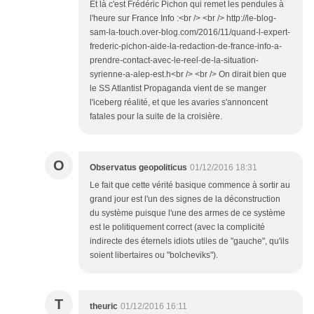
Et là c'est Frédéric Pichon qui remet les pendules à
l'heure sur France Info :<br /> <br /> http://le-blog-
sam-la-touch.over-blog.com/2016/11/quand-l-expert-
frederic-pichon-aide-la-redaction-de-france-info-a-
prendre-contact-avec-le-reel-de-la-situation-
syrienne-a-alep-est.h<br /> <br /> On dirait bien que
le SS Atlantist Propaganda vient de se manger
l'iceberg réalité, et que les avaries s'annoncent
fatales pour la suite de la croisière.
O
Observatus geopoliticus
01/12/2016 18:31
Le fait que cette vérité basique commence à sortir au
grand jour est l'un des signes de la déconstruction
du système puisque l'une des armes de ce système
est le politiquement correct (avec la complicité
indirecte des éternels idiots utiles de "gauche", qu'ils
soient libertaires ou "bolcheviks").
T
theuric
01/12/2016 16:11