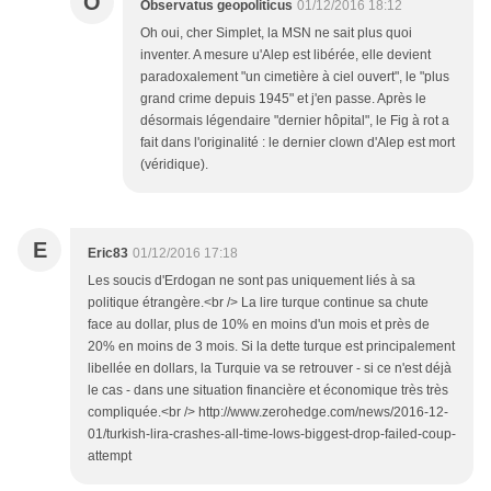
O
Observatus geopoliticus
01/12/2016 18:12
Oh oui, cher Simplet, la MSN ne sait plus quoi
inventer. A mesure u'Alep est libérée, elle devient
paradoxalement "un cimetière à ciel ouvert", le "plus
grand crime depuis 1945" et j'en passe. Après le
désormais légendaire "dernier hôpital", le Fig à rot a
fait dans l'originalité : le dernier clown d'Alep est mort
(véridique).
E
Eric83
01/12/2016 17:18
Les soucis d'Erdogan ne sont pas uniquement liés à sa
politique étrangère.<br /> La lire turque continue sa chute
face au dollar, plus de 10% en moins d'un mois et près de
20% en moins de 3 mois. Si la dette turque est principalement
libellée en dollars, la Turquie va se retrouver - si ce n'est déjà
le cas - dans une situation financière et économique très très
compliquée.<br /> http://www.zerohedge.com/news/2016-12-
01/turkish-lira-crashes-all-time-lows-biggest-drop-failed-coup-
attempt