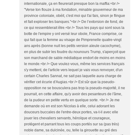
internationale, ça en fleurerait presque bon la maffia:<br />
"Verse ton flouze à ma fondation, minable gouverneur de ma
province coloniale, obéit, c'est moi qui t'ai fais, sinon je flingue
et fait exploser tes banques."<br /> De l’extorsion de fond, de
ce qui ressemblerait être.<br /> Tous les pays qui sont sous la
botte de l'empire y ont versé leur obole, France comprise, ce
qui fait que la femme au visage de Pimprenelle quatre-vingt
ans après (bonne nuit les petits version aïeule cacochyme),
en plus de subir les foudre du nounours Trump, s'aperçoit que
son marchand de sable médiatique endort de moins en moins
le monde.<br /> Que voulez-vous, même les services français
s'y mettent, de l'article vers lequel je vais vous renvoyer, d'un
certain Charles Sannat, ne sait pas laquelle aura charge de
vérifier cet écurie d'Augias.<br /> Est sûr que la pseudo-
opposition ne se bousculera pas trop la pseudo-majorité, il ne
pourrait, en cette affaire, qu'y avoir des pesanteurs de l'âme,
de la pudeur en petite vertu en quelque sorte. <br /> Je me
demande où en est son Nicolas à elle, celui adorant les
douceurs buccales de l'entre-deux portes, va-t-il avec elle
jouer les chevaliers servants, héroïque et courageux,
protègent et parrant tous les coups portés sur sa (pas très)
noble dame, sa dulcinée, ou, telle la girouette au gré des