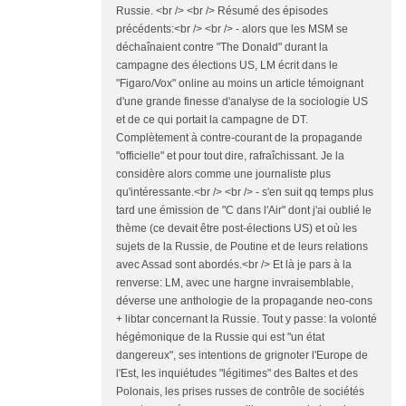
Russie. <br /> <br /> Résumé des épisodes
précédents:<br /> <br /> - alors que les MSM se
déchaînaient contre "The Donald" durant la
campagne des élections US, LM écrit dans le
"Figaro/Vox" online au moins un article témoignant
d'une grande finesse d'analyse de la sociologie US
et de ce qui portait la campagne de DT.
Complètement à contre-courant de la propagande
"officielle" et pour tout dire, rafraîchissant. Je la
considère alors comme une journaliste plus
qu'intéressante.<br /> <br /> - s'en suit qq temps plus
tard une émission de "C dans l'Air" dont j'ai oublié le
thème (ce devait être post-élections US) et où les
sujets de la Russie, de Poutine et de leurs relations
avec Assad sont abordés.<br /> Et là je pars à la
renverse: LM, avec une hargne invraisemblable,
déverse une anthologie de la propagande neo-cons
+ libtar concernant la Russie. Tout y passe: la volonté
hégémonique de la Russie qui est "un état
dangereux", ses intentions de grignoter l'Europe de
l'Est, les inquiétudes "légitimes" des Baltes et des
Polonais, les prises russes de contrôle de sociétés