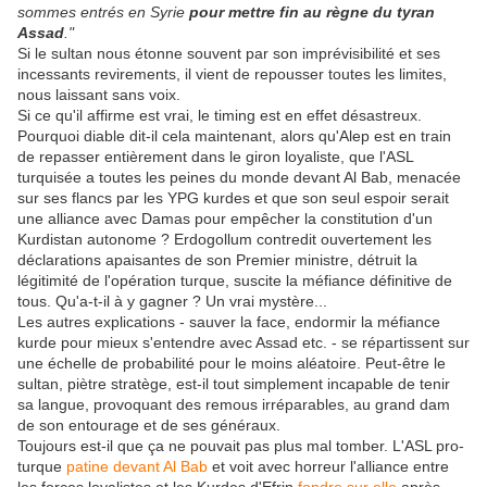
sommes entrés en Syrie
pour mettre fin au règne du tyran
Assad
."
Si le sultan nous étonne souvent par son imprévisibilité et ses
incessants revirements, il vient de repousser toutes les limites,
nous laissant sans voix.
Si ce qu'il affirme est vrai, le timing est en effet désastreux.
Pourquoi diable dit-il cela maintenant, alors qu'Alep est en train
de repasser entièrement dans le giron loyaliste, que l'ASL
turquisée a toutes les peines du monde devant Al Bab, menacée
sur ses flancs par les YPG kurdes et que son seul espoir serait
une alliance avec Damas pour empêcher la constitution d'un
Kurdistan autonome ? Erdogollum contredit ouvertement les
déclarations apaisantes de son Premier ministre, détruit la
légitimité de l'opération turque, suscite la méfiance définitive de
tous. Qu'a-t-il à y gagner ? Un vrai mystère...
Les autres explications - sauver la face, endormir la méfiance
kurde pour mieux s'entendre avec Assad etc. - se répartissent sur
une échelle de probabilité pour le moins aléatoire. Peut-être le
sultan, piètre stratège, est-il tout simplement incapable de tenir
sa langue, provoquant des remous irréparables, au grand dam
de son entourage et de ses généraux.
Toujours est-il que ça ne pouvait pas plus mal tomber. L'ASL pro-
turque
patine devant Al Bab
et voit avec horreur l'alliance entre