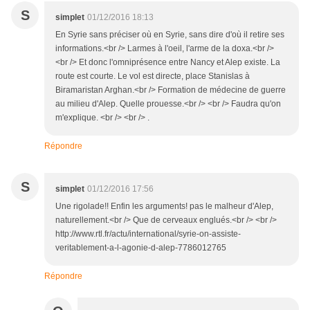
S
simplet
01/12/2016 18:13
En Syrie sans préciser où en Syrie, sans dire d'où il retire ses
informations.<br /> Larmes à l'oeil, l'arme de la doxa.<br />
<br /> Et donc l'omniprésence entre Nancy et Alep existe. La
route est courte. Le vol est directe, place Stanislas à
Biramaristan Arghan.<br /> Formation de médecine de guerre
au milieu d'Alep. Quelle prouesse.<br /> <br /> Faudra qu'on
m'explique. <br /> <br /> .
Répondre
S
simplet
01/12/2016 17:56
Une rigolade!! Enfin les arguments! pas le malheur d'Alep,
naturellement.<br /> Que de cerveaux englués.<br /> <br />
http://www.rtl.fr/actu/international/syrie-on-assiste-
veritablement-a-l-agonie-d-alep-7786012765
Répondre