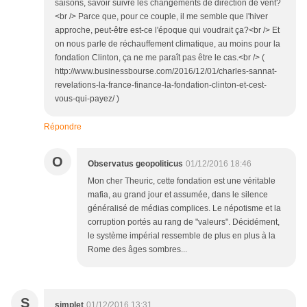
saisons, savoir suivre les changements de direction de vent?
<br /> Parce que, pour ce couple, il me semble que l'hiver
approche, peut-être est-ce l'époque qui voudrait ça?<br /> Et
on nous parle de réchauffement climatique, au moins pour la
fondation Clinton, ça ne me paraît pas être le cas.<br /> (
http://www.businessbourse.com/2016/12/01/charles-sannat-
revelations-la-france-finance-la-fondation-clinton-et-cest-
vous-qui-payez/ )
Répondre
O
Observatus geopoliticus
01/12/2016 18:46
Mon cher Theuric, cette fondation est une véritable
mafia, au grand jour et assumée, dans le silence
généralisé de médias complices. Le népotisme et la
corruption portés au rang de "valeurs". Décidément,
le système impérial ressemble de plus en plus à la
Rome des âges sombres...
S
simplet
01/12/2016 13:31