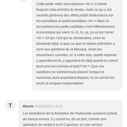
Cette petite vidéo est explosive.<br /> Comme
toujours cela prendra du temps, mais ce qui y est
raconté génèrera des effets plutôt destructeurs sur
les eurolâtres et américanolâtres.<br /> Mais ce
qu'oublient nos petits salafistes c'est l'effondrement
économique qui vient, hi, hi, hi, ça, ça va les ruiner.
<br /> Et qui c'est qui se demandera, voire se
demande déjà, à quoi ce que la mânes pétrolière a
servi aux gardiens de la Mecque, sinon les
musulmans sunnites, et, à votre avis, quelle réponse
y apporteront-ils, y apportent-ils déjà quand ils voient
leurs proches brimés et tués?<br /> Que ces
salafistes ne viennent pas pleurer lorsque le
sunnisme aura quasiment disparu, ils en seront les
seuls et uniques responsables.
T
theuric
01/12/2016 14:13
Les fondations de la fondation de l'hyllarante auraient comme
de menus ennuis, il y aurait eu, de sa part, comme une
opération de racket à la Al Caponne, en une version