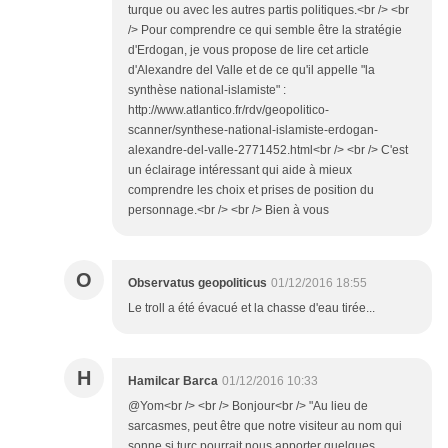
turque ou avec les autres partis politiques.<br /> <br
/> Pour comprendre ce qui semble être la stratégie
d'Erdogan, je vous propose de lire cet article
d'Alexandre del Valle et de ce qu'il appelle "la
synthèse national-islamiste" :
http://www.atlantico.fr/rdv/geopolitico-
scanner/synthese-national-islamiste-erdogan-
alexandre-del-valle-2771452.html<br /> <br /> C'est
un éclairage intéressant qui aide à mieux
comprendre les choix et prises de position du
personnage.<br /> <br /> Bien à vous
O
Observatus geopoliticus
01/12/2016 18:55
Le troll a été évacué et la chasse d'eau tirée...
H
Hamilcar Barca
01/12/2016 10:33
@Yom<br /> <br /> Bonjour<br /> "Au lieu de
sarcasmes, peut être que notre visiteur au nom qui
sonne si turc pourrait nous apporter quelques