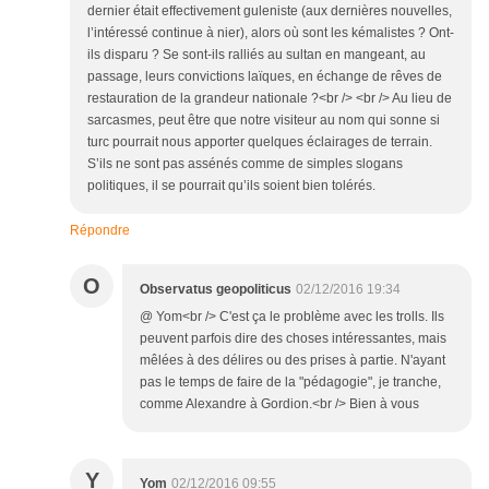
dernier était effectivement guleniste (aux dernières nouvelles,
l’intéressé continue à nier), alors où sont les kémalistes ? Ont-
ils disparu ? Se sont-ils ralliés au sultan en mangeant, au
passage, leurs convictions laïques, en échange de rêves de
restauration de la grandeur nationale ?<br /> <br /> Au lieu de
sarcasmes, peut être que notre visiteur au nom qui sonne si
turc pourrait nous apporter quelques éclairages de terrain.
S’ils ne sont pas assénés comme de simples slogans
politiques, il se pourrait qu’ils soient bien tolérés.
Répondre
O
Observatus geopoliticus
02/12/2016 19:34
@ Yom<br /> C'est ça le problème avec les trolls. Ils
peuvent parfois dire des choses intéressantes, mais
mêlées à des délires ou des prises à partie. N'ayant
pas le temps de faire de la "pédagogie", je tranche,
comme Alexandre à Gordion.<br /> Bien à vous
Y
Yom
02/12/2016 09:55