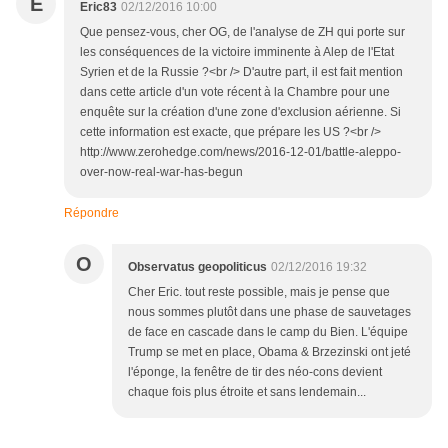
E
Eric83
02/12/2016 10:00
Que pensez-vous, cher OG, de l'analyse de ZH qui porte sur
les conséquences de la victoire imminente à Alep de l'Etat
Syrien et de la Russie ?<br /> D'autre part, il est fait mention
dans cette article d'un vote récent à la Chambre pour une
enquête sur la création d'une zone d'exclusion aérienne. Si
cette information est exacte, que prépare les US ?<br />
http://www.zerohedge.com/news/2016-12-01/battle-aleppo-
over-now-real-war-has-begun
Répondre
O
Observatus geopoliticus
02/12/2016 19:32
Cher Eric. tout reste possible, mais je pense que
nous sommes plutôt dans une phase de sauvetages
de face en cascade dans le camp du Bien. L'équipe
Trump se met en place, Obama & Brzezinski ont jeté
l'éponge, la fenêtre de tir des néo-cons devient
chaque fois plus étroite et sans lendemain...