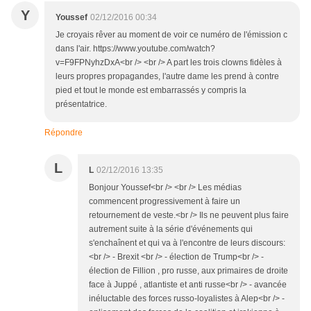
Y
Youssef
02/12/2016 00:34
Je croyais rêver au moment de voir ce numéro de l'émission c
dans l'air. https://www.youtube.com/watch?
v=F9FPNyhzDxA<br /> <br /> A part les trois clowns fidèles à
leurs propres propagandes, l'autre dame les prend à contre
pied et tout le monde est embarrassés y compris la
présentatrice.
Répondre
L
L
02/12/2016 13:35
Bonjour Youssef<br /> <br /> Les médias
commencent progressivement à faire un
retournement de veste.<br /> Ils ne peuvent plus faire
autrement suite à la série d'événements qui
s'enchaînent et qui va à l'encontre de leurs discours:
<br /> - Brexit <br /> - élection de Trump<br /> -
élection de Fillion , pro russe, aux primaires de droite
face à Juppé , atlantiste et anti russe<br /> - avancée
inéluctable des forces russo-loyalistes à Alep<br /> -