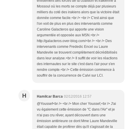
enlisement des forces de la coalition et irakienne à
Mossoul où les morts se compte déjà par plusieurs
milliers du coté des irakiens alors que la victoire était
donnée comme facile.<br /> <br /> C'est ainsi que
l'on voit de plus en plus des intervenants comme
Caroline Galacteros qui apporte une vision
argumentée et opposée aux MSN.<br />
http://galacteros.over-blog.com/<br /> <br /> Des
intervenants comme Frededic Encel ou Laure
Mandevile se trouvent complètement décrédibilisés
dans leur analyse.<br /> Il suffit de voir les réactions
des internautes sur le site c'est dans l'air pour s'en
rendre compte.<br /> Cette émission commence à
souffrir de la concurrence de Calvi sur LCI.
H
Hamilcar Barca
02/12/2016 12:57
@Youssef<br /> <br /> Mon cher Youssef,<br /> J'ai
vu également cette émission de "C dans l'Air" et je
n'ai pas cru rêver, ayant découvert dans une
émission antérieure ce dont Mme Laure Mandeville
était capable de proférer dès qu'il s'agissait de la