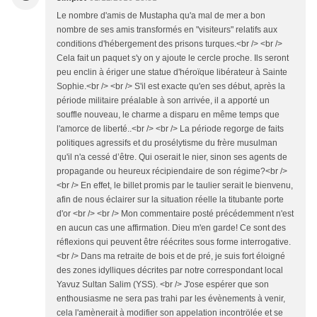
Le nombre d'amis de Mustapha qu'a mal de mer a bon
nombre de ses amis transformés en "visiteurs" relatifs aux
conditions d'hébergement des prisons turques.<br /> <br />
Cela fait un paquet s'y on y ajoute le cercle proche. Ils seront
peu enclin à ériger une statue d'héroïque libérateur à Sainte
Sophie.<br /> <br /> S'il est exacte qu'en ses début, après la
période militaire préalable à son arrivée, il a apporté un
souffle nouveau, le charme a disparu en même temps que
l'amorce de liberté..<br /> <br /> La période regorge de faits
politiques agressifs et du prosélytisme du frère musulman
qu'il n'a cessé d’être. Qui oserait le nier, sinon ses agents de
propagande ou heureux récipiendaire de son régime?<br />
<br /> En effet, le billet promis par le taulier serait le bienvenu,
afin de nous éclairer sur la situation réelle la titubante porte
d'or <br /> <br /> Mon commentaire posté précédemment n'est
en aucun cas une affirmation. Dieu m'en garde! Ce sont des
réflexions qui peuvent être réécrites sous forme interrogative.
<br /> Dans ma retraite de bois et de pré, je suis fort éloigné
des zones idylliques décrites par notre correspondant local
Yavuz Sultan Salim (YSS). <br /> J'ose espérer que son
enthousiasme ne sera pas trahi par les évènements à venir,
cela l'amènerait à modifier son appelation incontrölée et se