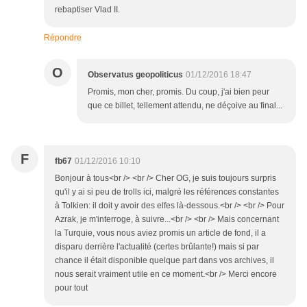
rebaptiser Vlad II.
Répondre
O
Observatus geopoliticus
01/12/2016 18:47
Promis, mon cher, promis. Du coup, j'ai bien peur
que ce billet, tellement attendu, ne déçoive au final...
F
fb67
01/12/2016 10:10
Bonjour à tous<br /> <br /> Cher OG, je suis toujours surpris
qu'il y ai si peu de trolls ici, malgré les références constantes
à Tolkien: il doit y avoir des elfes là-dessous.<br /> <br /> Pour
Azrak, je m'interroge, à suivre...<br /> <br /> Mais concernant
la Turquie, vous nous aviez promis un article de fond, il a
disparu derrière l'actualité (certes brûlante!) mais si par
chance il était disponible quelque part dans vos archives, il
nous serait vraiment utile en ce moment.<br /> Merci encore
pour tout