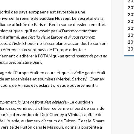
20
20
ajorité des pays européens est favorable à une
20
renverser le régime de Saddam Hussein. Le secrétaire à la
20
liance affichée de Paris et Berlin sur ce dossier a en effet
20
plomatiques, qu’il ne voyait pas «
l’Europe comme étant
20
-t-il affirmé,
que c’est ’la vieille Europe’ et si vous regardez
20
passe à l’Est
». Et pour ne laisser planer aucun doute sur son
20
nt référence aux sept pays de l’Europe orientale
iennent d’adhérer à l’OTAN qu’«
un grand nombre de pays ne
 mais avec les Etats-Unis
».
ge de l'Europe était en cours et que la vieille garde était
de américanisées et soumises (Merkel, Sarkozy), Cheney
scours de Vilnius et déclarait presque ouvertement
la
ment, la ligne de front s'est déplacée.»
Le quotidien
dia russe, vendredi, à utiliser ce terme si lourd de sens de
aré l'intervention de Dick Cheney à Vilnius, capitale de
e Lituanie, au fameux discours de Fulton. C'est le 5 mars
iversité de Fulton dans le Missouri, donna la postérité à