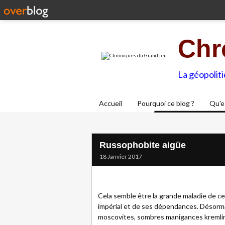
Chr
La géopolit
Accueil
Pourquoi ce blog ?
Qu'e
Russophobite aigüe
18 Janvier 2017
Cela semble être la grande maladie de c
impérial et de ses dépendances. Désorma
moscovites, sombres manigances kremlin