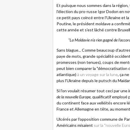
Et puisque nous sommes dans la région, 
l'élection du pro-russe Igor Dodon en no
ce petit pays coincé entre l'Ukraine et 
Poutine, le président moldave a confirm
cette année et s'est lâché contre Bruxell
"La Moldavie n'a rien gagné de l'accor
Sans blague... Comme beaucoup d'autres
paye de mots, grande spécialité occidenta
promesses (non tenues), coups de menton..
peut bien comparer la "démocratisation d
atlantique)
à un voyage sur la lune
, ça ne
plus l'Ukraine depuis le putsch du Maïdan
Si l'on voulait résumer tout ceci par une 
de la nouvelle Europe
, qualificatif employé
du continent face aux velléités encore l
France et Allemagne en tête, au moment de 
Ulcérés par l'opposition commune de Paris
Américains misaient
sur la "nouvelle Eur