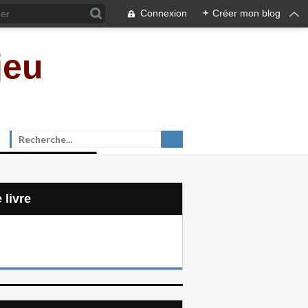
Connexion
+
Créer mon blog
jeu
e livre