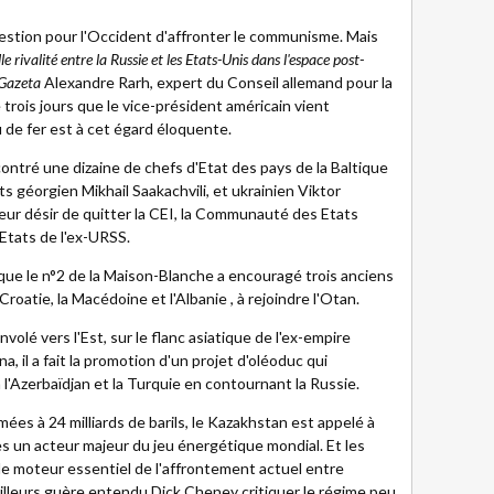
question pour l'Occident d'affronter le communisme. Mais
e rivalité entre la Russie et les Etats-Unis dans l'espace post-
 Gazeta
Alexandre Rarh, expert du Conseil allemand pour la
 trois jours que le vice-président américain vient
u de fer est à cet égard éloquente.
contré une dizaine de chefs d'Etat des pays de la Baltique
nts géorgien Mikhail Saakachvili, et ukrainien Viktor
 leur désir de quitter la CEI, la Communauté des Etats
Etats de l'ex-URSS.
 que le n°2 de la Maison-Blanche a encouragé trois anciens
roatie, la Macédoine et l'Albanie , à rejoindre l'Otan.
olé vers l'Est, sur le flanc asiatique de l'ex-empire
, il a fait la promotion d'un projet d'oléoduc qui
a l'Azerbaïdjan et la Turquie en contournant la Russie.
ées à 24 milliards de barils, le Kazakhstan est appelé à
s un acteur majeur du jeu énergétique mondial. Et les
e moteur essentiel de l'affrontement actuel entre
lleurs guère entendu Dick Cheney critiquer le régime peu