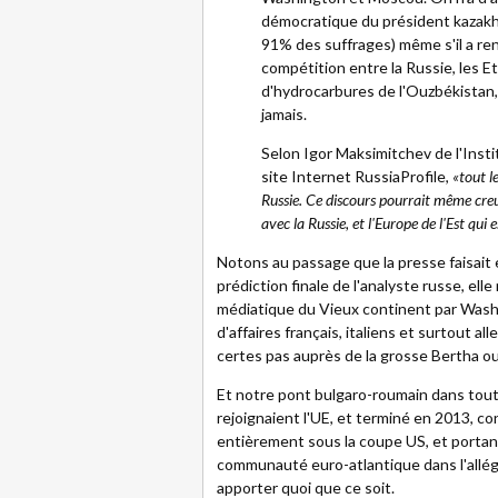
démocratique du président kazakh
91% des suffrages) même s'il a renc
compétition entre la Russie, les E
d'hydrocarbures de l'Ouzbékistan
jamais.
Selon Igor Maksimitchev de l'Insti
site Internet RussiaProfile,
«tout l
Russie. Ce discours pourrait même creuse
avec la Russie, et l'Europe de l'Est qu
Notons au passage que la presse faisait e
prédiction finale de l'analyste russe, ell
médiatique du Vieux continent par Washin
d'affaires français, italiens et surtout a
certes pas auprès de la grosse Bertha ou
Et notre pont bulgaro-roumain dans tout
rejoignaient l'UE, et terminé en 2013, co
entièrement sous la coupe US, et portan
communauté euro-atlantique dans l'allég
apporter quoi que ce soit.