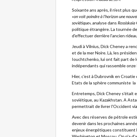
Soixante ans après, il n'est plus 
«on voit poindre à l'horizon une nouvell
soviétique»,
analyse dans
Rossiskaïa
politique étrangère. La tournée de
d'effectuer derrière l'ancien ridea
Jeudi à Vilnius, Dick Cheney a ren
et de la mer Noire. Là, les préside
Iouchtchenko, lui ont fait part de
indépendants qui rassemble onze 
Hier, c'est à Dubrovnik en Croatie
Etats de la sphère communiste  la C
Entretemps, Dick Cheney s'était env
soviétique, au Kazakhstan. A Astana
permettrait de livrer l'Occident vi
Avec des réserves de pétrole estim
devenir dans les prochaines année
enjeux énergétiques constituent l
Washington et Moscou. On n'a d'ai