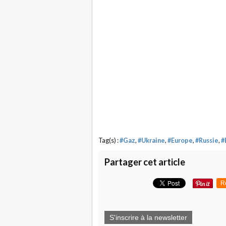
Tag(s) :
#Gaz
,
#Ukraine
,
#Europe
,
#Russie
,
#
Partager cet article
R
S'inscrire à la newsletter