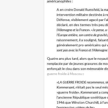
américanophiles :
A en croire Donald Rumsfeld, la m
intervention militaire destinée à 
Défense, visiblement agacé par l’al
déclaré, en des termes très peu di
l’Allemagne et la France
». «
Je pense
, a
l’Europe entière, son centre de gravité 
raisonnement, il a souligné, faisa
généralement pro-américains qui v
sont pas avec la France et l’Allemagne
Quatre ans plus tard, alors que le noyauta
remplacée par de jeunes gravures de mo
enfonçait le clou dans son mémorable di
guerre froide à Moscou
:
«LA GUERRE FROIDE recommence, simple
Kommersant,
n'était pas le seul mé
«guerre froide».
Kommersant
a comp
l'ancienne République soviétique d
1946 que Winston Churchill, à l'un
l'expression
«rideau de fer».