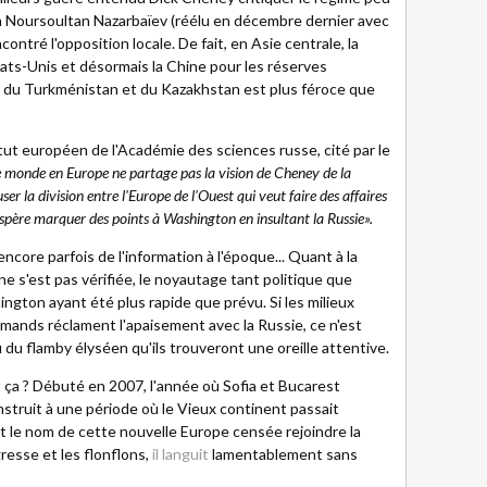
 Noursoultan Nazarbaïev (réélu en décembre dernier avec
ontré l'opposition locale. De fait, en Asie centrale, la
tats-Unis et désormais la Chine pour les réserves
, du Turkménistan et du Kazakhstan est plus féroce que
tut européen de l'Académie des sciences russe, cité par le
e monde en Europe ne partage pas la vision de Cheney de la
r la division entre l'Europe de l'Ouest qui veut faire des affaires
i espère marquer des points à Washington en insultant la Russie».
ncore parfois de l'information à l'époque... Quant à la
e ne s'est pas vérifiée, le noyautage tant politique que
gton ayant été plus rapide que prévu. Si les milieux
llemands réclament l'apaisement avec la Russie, ce n'est
 du flamby élyséen qu'ils trouveront une oreille attentive.
 ça ? Débuté en 2007, l'année où Sofia et Bucarest
nstruit à une période où le Vieux continent passait
t le nom de cette nouvelle Europe censée rejoindre la
resse et les flonflons,
il languit
lamentablement sans