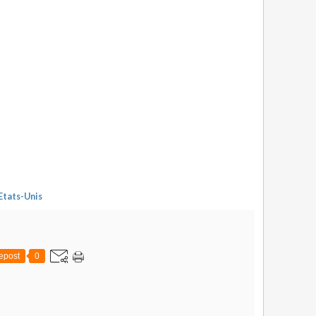
Etats-Unis
epost
0