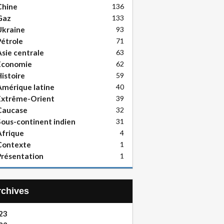
Chine
136
Gaz
133
Ukraine
93
étrole
71
sie centrale
63
Economie
62
istoire
59
mérique latine
40
Extrême-Orient
39
Caucase
32
ous-continent indien
31
frique
4
Contexte
1
résentation
1
Archives
23