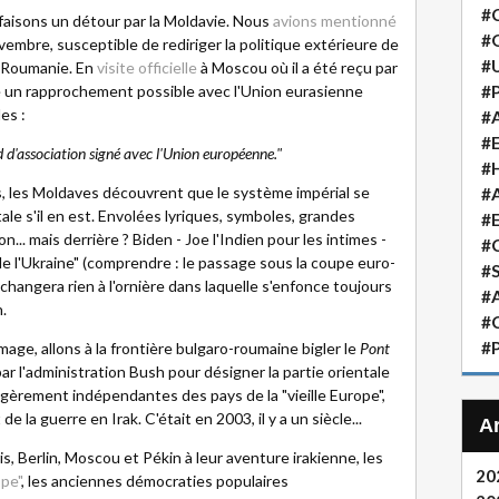
#
faisons un détour par la Moldavie. Nous
avions mentionné
#
vembre, susceptible de rediriger la politique extérieure de
#
la Roumanie. En
visite officielle
à Moscou où il a été reçu par
é un rapprochement possible avec l'Union eurasienne
#P
es :
#A
#
d d'association signé avec l'Union européenne."
#H
, les Moldaves découvrent que le système impérial se
#A
le s'il en est. Envolées lyriques, symboles, grandes
#
. mais derrière ? Biden - Joe l'Indien pour les intimes -
#
e l'Ukraine" (comprendre : le passage sous la coupe euro-
#S
 changera rien à l'ornière dans laquelle s'enfonce toujours
#A
.
#
#P
image, allons à la frontière bulgaro-roumaine bigler le
Pont
 par l'administration Bush pour désigner la partie orientale
égèrement indépendantes des pays de la "vieille Europe",
la guerre en Irak. C'était en 2003, il y a un siècle...
, Berlin, Moscou et Pékin à leur aventure irakienne, les
20
ope"
, les anciennes démocraties populaires