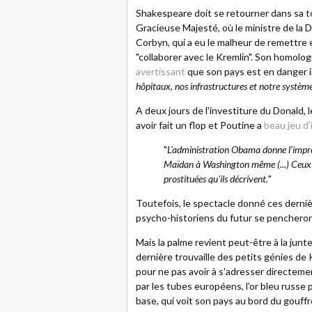
Shakespeare doit se retourner dans sa t
Gracieuse Majesté, où le ministre de la
Corbyn, qui a eu le malheur de remettre 
"collaborer avec le Kremlin". Son homolog
avertissant
que son pays est en danger i
hôpitaux, nos infrastructures et notre système
A deux jours de l'investiture du Donald, 
avoir fait un flop et Poutine a
beau jeu d'
"
L'administration Obama donne l'impress
Maïdan à Washington même (...) Ceux q
prostituées qu'ils décrivent.
"
Toutefois, le spectacle donné ces derni
psycho-historiens du futur se pencheront 
Mais la palme revient peut-être à la junt
dernière trouvaille des petits génies de 
pour ne pas avoir à s'adresser directem
par les tubes européens, l'or bleu russe 
base, qui voit son pays au bord du gouffr