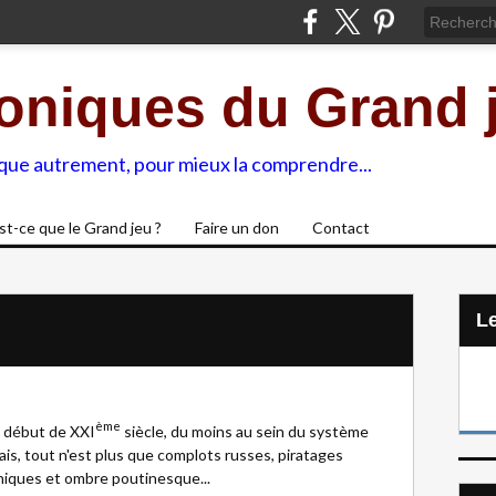
oniques du Grand 
ique autrement, pour mieux la comprendre...
st-ce que le Grand jeu ?
Faire un don
Contact
L
ème
e début de XXI
siècle, du moins au sein du système
is, tout n'est plus que complots russes, piratages
iques et ombre poutinesque...