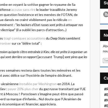
ombe en voyant la sottise gagner le royaume de Sa
 Défense
accuse sans rire
le leader travailliste Jeremy
en question l'existence et les menées de l'OTAN, de
ue danois ne craint visiblement pas le ridicule
en
mminent : "
les hackers d'Etat russes sont prêts à attaquer nos
 électrique
" (il a oublié les parcs d'attraction...)
les
tragi-comiques accusations
du
Deep State
semblent
ironiser
sur ce "délire total" :
Abo
nou
ion qu'après s'être entraînée à Kiev, elle est prête à organiser un
ui sont derrière ce rapport
[accusant Trump]
sont pires que les
E
m
ères semaines restera dans toutes les mémoires et les
a
avec délice sur l'hystérie de l'empire déclinant.
i
l
e ukrainienne
installée par Washington
en 2014. La
Kiev :
payer 20% plus cher
du gaz russe transitant par l'UE
#R
ent à Moscou ! Poroclown s'imagine peut-être que passé
#E
perd sa marque d'infamie... Nul doute que l'Ukrainien de
#
e économique et financier, appréciera.
#