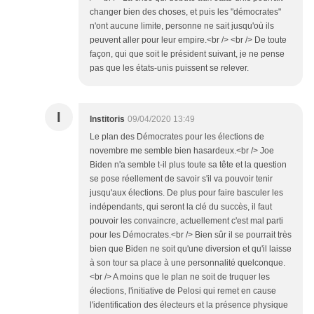
changer bien des choses, et puis les "démocrates"
n'ont aucune limite, personne ne sait jusqu'où ils
peuvent aller pour leur empire.<br /> <br /> De toute
façon, qui que soit le président suivant, je ne pense
pas que les états-unis puissent se relever.
I
Institoris
09/04/2020 13:49
Le plan des Démocrates pour les élections de
novembre me semble bien hasardeux.<br /> Joe
Biden n'a semble t-il plus toute sa tête et la question
se pose réellement de savoir s'il va pouvoir tenir
jusqu'aux élections. De plus pour faire basculer les
indépendants, qui seront la clé du succès, il faut
pouvoir les convaincre, actuellement c'est mal parti
pour les Démocrates.<br /> Bien sûr il se pourrait très
bien que Biden ne soit qu'une diversion et qu'il laisse
à son tour sa place à une personnalité quelconque.
<br /> A moins que le plan ne soit de truquer les
élections, l'initiative de Pelosi qui remet en cause
l'identification des électeurs et la présence physique