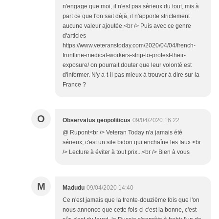
n'engage que moi, il n'est pas sérieux du tout, mis à
part ce que l'on sait déjà, il n'apporte strictement
aucune valeur ajoutée.<br /> Puis avec ce genre
d'articles
https://www.veteranstoday.com/2020/04/04/french-
frontline-medical-workers-strip-to-protest-their-
exposure/ on pourrait douter que leur volonté est
d'informer. N'y a-t-il pas mieux à trouver à dire sur la
France ?
O
Observatus geopoliticus
09/04/2020 16:22
@ Rupont<br /> Veteran Today n'a jamais été
sérieux, c'est un site bidon qui enchaîne les faux.<br
/> Lecture à éviter à tout prix...<br /> Bien à vous
M
Madudu
09/04/2020 14:40
Ce n'est jamais que la trente-douzième fois que l'on
nous annonce que cette fois-ci c'est la bonne, c'est