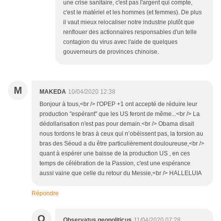
une crise sanitaire, c'est pas l'argent qui compte,
c'est le matériel et les hommes (et femmes). De plus
il vaut mieux relocaliser notre industrie plutôt que
renflouer des actionnaires responsables d'un telle
contagion du virus avec l'aide de quelques
gouverneurs de provinces chinoise.
M
MAKEDA
10/04/2020 12:38
Bonjour à tous,<br /> l'OPEP +1 ont accepté de réduire leur
production "espérant" que les US feront de même...<br /> La
dédollarisation n'est pas pour demain.<br /> Obama disait
nous tordons le bras à ceux qui n’obéissent pas, la torsion au
bras des Séoud a du être particulièrement douloureuse,<br />
quant à espérer une baisse de la production US , en ces
temps de célébration de la Passion, c'est une espérance
aussi vaine que celle du retour du Messie,<br /> HALLELUIA
Répondre
O
Observatus geopoliticus
11/04/2020 07:28