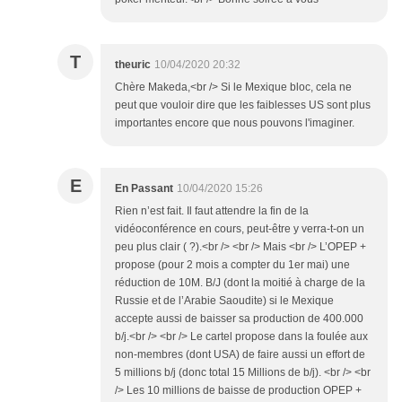
T
theuric
10/04/2020 20:32
Chère Makeda,<br /> Si le Mexique bloc, cela ne
peut que vouloir dire que les faiblesses US sont plus
importantes encore que nous pouvons l'imaginer.
E
En Passant
10/04/2020 15:26
Rien n’est fait. Il faut attendre la fin de la
vidéoconférence en cours, peut-être y verra-t-on un
peu plus clair ( ?).<br /> <br /> Mais <br /> L’OPEP +
propose (pour 2 mois a compter du 1er mai) une
réduction de 10M. B/J (dont la moitié à charge de la
Russie et de l’Arabie Saoudite) si le Mexique
accepte aussi de baisser sa production de 400.000
b/j.<br /> <br /> Le cartel propose dans la foulée aux
non-membres (dont USA) de faire aussi un effort de
5 millions b/j (donc total 15 Millions de b/j). <br /> <br
/> Les 10 millions de baisse de production OPEP +