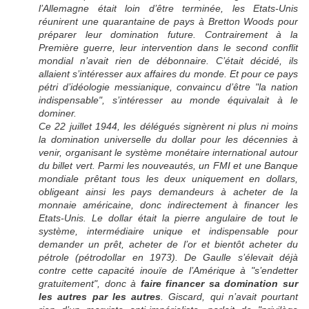
l’Allemagne était loin d’être terminée, les Etats-Unis
réunirent une quarantaine de pays à Bretton Woods pour
préparer leur domination future. Contrairement à la
Première guerre, leur intervention dans le second conflit
mondial n’avait rien de débonnaire. C’était décidé, ils
allaient s’intéresser aux affaires du monde. Et pour ce pays
pétri d’idéologie messianique, convaincu d’être "la nation
indispensable", s’intéresser au monde équivalait à le
dominer.
Ce 22 juillet 1944, les délégués signèrent ni plus ni moins
la domination universelle du dollar pour les décennies à
venir, organisant le système monétaire international autour
du billet vert. Parmi les nouveautés, un FMI et une Banque
mondiale prêtant tous les deux uniquement en dollars,
obligeant ainsi les pays demandeurs à acheter de la
monnaie américaine, donc indirectement à financer les
Etats-Unis. Le dollar était la pierre angulaire de tout le
système, intermédiaire unique et indispensable pour
demander un prêt, acheter de l’or et bientôt acheter du
pétrole (pétrodollar en 1973). De Gaulle s’élevait déjà
contre cette capacité inouïe de l’Amérique à "s’endetter
gratuitement", donc à
faire financer sa domination sur
les autres par les autres
. Giscard, qui n’avait pourtant