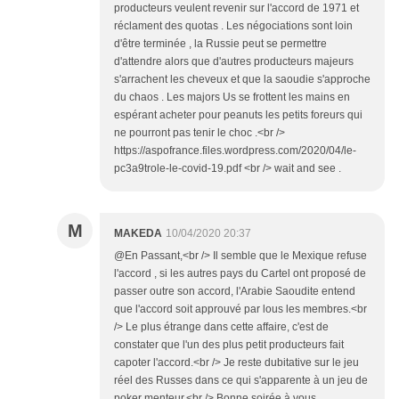
producteurs veulent revenir sur l'accord de 1971 et
réclament des quotas . Les négociations sont loin
d'être terminée , la Russie peut se permettre
d'attendre alors que d'autres producteurs majeurs
s'arrachent les cheveux et que la saoudie s'approche
du chaos . Les majors Us se frottent les mains en
espérant acheter pour peanuts les petits foreurs qui
ne pourront pas tenir le choc .<br />
https://aspofrance.files.wordpress.com/2020/04/le-
pc3a9trole-le-covid-19.pdf <br /> wait and see .
M
MAKEDA
10/04/2020 20:37
@En Passant,<br /> Il semble que le Mexique refuse
l'accord , si les autres pays du Cartel ont proposé de
passer outre son accord, l'Arabie Saoudite entend
que l'accord soit approuvé par lous les membres.<br
/> Le plus étrange dans cette affaire, c'est de
constater que l'un des plus petit producteurs fait
capoter l'accord.<br /> Je reste dubitative sur le jeu
réel des Russes dans ce qui s'apparente à un jeu de
poker menteur.<br /> Bonne soirée à vous