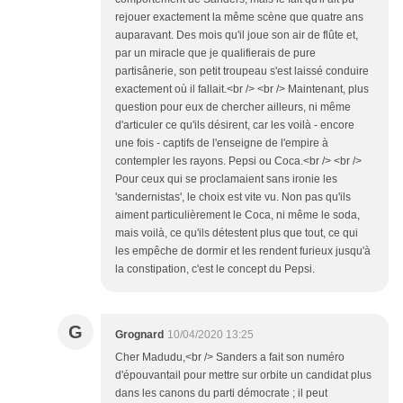
rejouer exactement la même scène que quatre ans
auparavant. Des mois qu'il joue son air de flûte et,
par un miracle que je qualifierais de pure
partisânerie, son petit troupeau s'est laissé conduire
exactement où il fallait.<br /> <br /> Maintenant, plus
question pour eux de chercher ailleurs, ni même
d'articuler ce qu'ils désirent, car les voilà - encore
une fois - captifs de l'enseigne de l'empire à
contempler les rayons. Pepsi ou Coca.<br /> <br />
Pour ceux qui se proclamaient sans ironie les
'sandernistas', le choix est vite vu. Non pas qu'ils
aiment particulièrement le Coca, ni même le soda,
mais voilà, ce qu'ils détestent plus que tout, ce qui
les empêche de dormir et les rendent furieux jusqu'à
la constipation, c'est le concept du Pepsi.
G
Grognard
10/04/2020 13:25
Cher Madudu,<br /> Sanders a fait son numéro
d'épouvantail pour mettre sur orbite un candidat plus
dans les canons du parti démocrate ; il peut