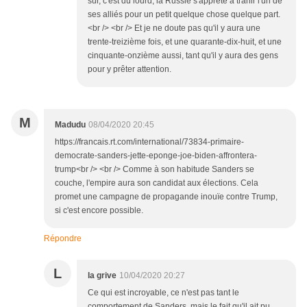
sûr, c'est du lourd, la Russie s'apprête à trahir l'un de
ses alliés pour un petit quelque chose quelque part.
<br /> <br /> Et je ne doute pas qu'il y aura une
trente-treizième fois, et une quarante-dix-huit, et une
cinquante-onzième aussi, tant qu'il y aura des gens
pour y prêter attention.
M
Madudu
08/04/2020 20:45
https://francais.rt.com/international/73834-primaire-
democrate-sanders-jette-eponge-joe-biden-affrontera-
trump<br /> <br /> Comme à son habitude Sanders se
couche, l'empire aura son candidat aux élections. Cela
promet une campagne de propagande inouïe contre Trump,
si c'est encore possible.
Répondre
L
la grive
10/04/2020 20:27
Ce qui est incroyable, ce n'est pas tant le
comportement de Sanders, mais le fait qu'il ait pu