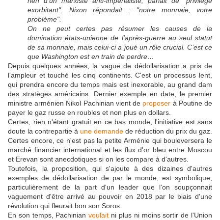
rien d’un marxiste anti-impérialiste, parlait de "privilège
exorbitant". Nixon répondait : "notre monnaie, votre
problème".
On ne peut certes pas résumer les causes de la
domination états-unienne de l’après-guerre au seul statut
de sa monnaie, mais celui-ci a joué un rôle crucial. C’est ce
que Washington est en train de perdre…
Depuis quelques années, la vague de dédollarisation a pris de
l'ampleur et touché les cinq continents. C'est un processus lent,
qui prendra encore du temps mais est inexorable, au grand dam
des stratèges américains. Dernier exemple en date, le premier
ministre arménien Nikol Pachinian vient de
proposer
à Poutine de
payer le gaz russe en roubles et non plus en dollars.
Certes, rien n'étant gratuit en ce bas monde, l'initiative est sans
doute la contrepartie à
une demande
de réduction du prix du gaz.
Certes encore, ce n'est pas la petite Arménie qui bouleversera le
marché financier international et les flux d'or bleu entre Moscou
et Erevan sont anecdotiques si on les compare à d'autres.
Toutefois, la proposition, qui s'ajoute à des dizaines d'autres
exemples de dédollarisation de par le monde, est symbolique,
particulièrement de la part d'un leader que l'on soupçonnait
vaguement d'être arrivé au pouvoir en 2018 par le biais d'une
révolution qui fleurait bon son Soros.
En son temps, Pachinian
voulait
ni plus ni moins sortir de l'Union