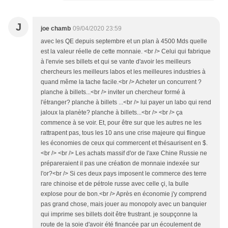
J
joe chamb
09/04/2020 23:59
avec les QE depuis septembre et un plan à 4500 Mds quelle
est la valeur réelle de cette monnaie. <br /> Celui qui fabrique
à l'envie ses billets et qui se vante d'avoir les meilleurs
chercheurs les meilleurs labos et les meilleures industries à
quand même la tache facile.<br /> Acheter un concurrent ?
planche à billets...<br /> inviter un chercheur formé à
l'étranger? planche à billets ...<br /> lui payer un labo qui rend
jaloux la planète? planche à billets...<br /> <br /> ça
commence à se voir. Et, pour être sur que les autres ne les
rattrapent pas, tous les 10 ans une crise majeure qui flingue
les économies de ceux qui commercent et thésaurisent en $.
<br /> <br /> Les achats massif d'or de l'axe Chine Russie ne
prépareraient il pas une création de monnaie indexée sur
l'or?<br /> Si ces deux pays imposent le commerce des terre
rare chinoise et de pétrole russe avec celle çi, la bulle
explose pour de bon.<br /> Après en économie j'y comprend
pas grand chose, mais jouer au monopoly avec un banquier
qui imprime ses billets doit être frustrant. je soupçonne la
route de la soie d'avoir été financée par un écoulement de