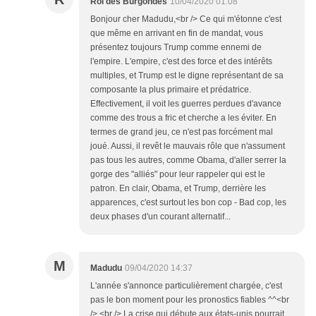
Roi des Burgondes
10/04/2020 01:08
Bonjour cher Madudu,<br /> Ce qui m'étonne c'est
que même en arrivant en fin de mandat, vous
présentez toujours Trump comme ennemi de
l'empire. L'empire, c'est des force et des intérêts
multiples, et Trump est le digne représentant de sa
composante la plus primaire et prédatrice.
Effectivement, il voit les guerres perdues d'avance
comme des trous a fric et cherche a les éviter. En
termes de grand jeu, ce n'est pas forcément mal
joué. Aussi, il revêt le mauvais rôle que n'assument
pas tous les autres, comme Obama, d'aller serrer la
gorge des "alliés" pour leur rappeler qui est le
patron. En clair, Obama, et Trump, derrière les
apparences, c'est surtout les bon cop - Bad cop, les
deux phases d'un courant alternatif...
M
Madudu
09/04/2020 14:37
L'année s'annonce particulièrement chargée, c'est
pas le bon moment pour les pronostics fiables ^^<br
/> <br /> La crise qui débute aux états-unis pourrait