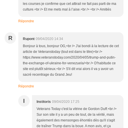
les courses je confirme que cet attirail ne fait pas parti de ma
culture.<br /> Et me mets mal à l’aise.<br /> <br /> Amitiés
Répondre
R
Rupont
09/04/2020 14:34
Bonjour à tous, bonjour OG,<br /> J'ai bondi à la lecture de cet
article de Veteranstoday (tout est dans le titre)<br />
https://www.veteranstoday.com/2020/04/05/trump-and-putin-
the-exchange-of-ukraine-for-venezuela/<br /> D'habitude ce
site est plutôt sérieux.<br /> S'il dit vrai alors il va y avoir un
sacré recentrage du Grand Jeu!
Répondre
I
Institoris
09/04/2020 17:25
Veterans Today c'est la vitrine de Gordon Duff.<br />
Sur son site il y a un peu de tout, de la vérité, mais
également des mensonges éhontés dès qu'il s'agit
de traîner Trump dans la boue. A mon avis, et ça