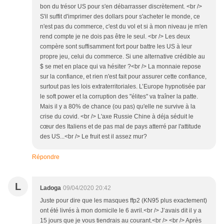
bon du trésor US pour s'en débarrasser discrètement. <br />
S'il suffit d'imprimer des dollars pour s'acheter le monde, ce
n'est pas du commerce, c'est du vol et si à mon niveau je m'en
rend compte je ne dois pas être le seul. <br /> Les deux
compère sont suffisamment fort pour battre les US à leur
propre jeu, celui du commerce. Si une alternative crédible au
$ se met en place qui va hésiter ?<br /> La monnaie repose
sur la confiance, et rien n'est fait pour assurer cette confiance,
surtout pas les lois extraterritoriales. L’Europe hypnotisée par
le soft power et la corruption des "élites" va traîner la patte.
Mais il y a 80% de chance (ou pas) qu'elle ne survive à la
crise du covid. <br /> L'axe Russie Chine à déja séduit le
cœur des Italiens et de pas mal de pays atterré par l'attitude
des US...<br /> Le fruit est il assez mur?
Répondre
L
Ladoga
09/04/2020 20:42
Juste pour dire que les masques ffp2 (KN95 plus exactement)
ont été livrés à mon domicile le 6 avril.<br /> J’avais dit il y a
15 jours que je vous tiendrais au courant.<br /> <br /> Après