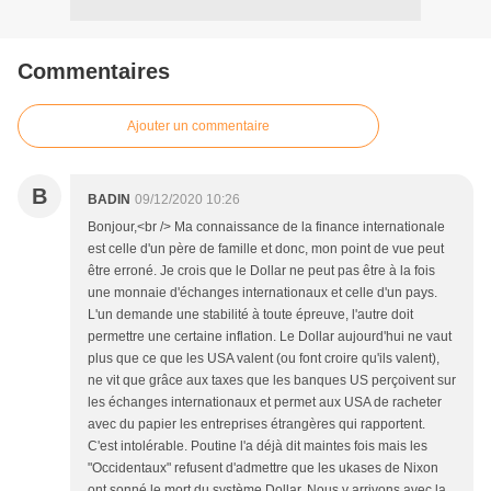
Commentaires
Ajouter un commentaire
B
BADIN
09/12/2020 10:26
Bonjour,<br /> Ma connaissance de la finance internationale
est celle d'un père de famille et donc, mon point de vue peut
être erroné. Je crois que le Dollar ne peut pas être à la fois
une monnaie d'échanges internationaux et celle d'un pays.
L'un demande une stabilité à toute épreuve, l'autre doit
permettre une certaine inflation. Le Dollar aujourd'hui ne vaut
plus que ce que les USA valent (ou font croire qu'ils valent),
ne vit que grâce aux taxes que les banques US perçoivent sur
les échanges internationaux et permet aux USA de racheter
avec du papier les entreprises étrangères qui rapportent.
C'est intolérable. Poutine l'a déjà dit maintes fois mais les
"Occidentaux" refusent d'admettre que les ukases de Nixon
ont sonné le mort du système Dollar. Nous y arrivons avec la