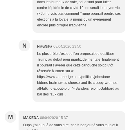
dans les bureaux de vote, soi-disant pour lutter
contre l'épidémie de covid-19, en serait le moyen.<br
/> Je ne vois pas comment Trump pourrait perdre ces
élections à la loyale, à moins qu'un événement
encore plus critique n'advienne.
N
NiFuNiFa
08/04/2020 23:50
Le plus drôle c'est que l'on proposait de destituer
Trump au début pour inaptitude mentale, finalement
il pourrait s'avérer que cette cartouche soit plutôt
réservée à Biden.<br />
https://www.zerohedge.com/political/johnstone-
bidens-brain-swiss-cheese-and-its-creepy-wre-not-
all-talking-about-it<br /> Sanders rejoint Gabbard au
bal des faux culs...
M
MAKEDA
08/04/2020 15:37
Oups, j'ai oublié de vous dire :<br /> bonjour à vous tous et à