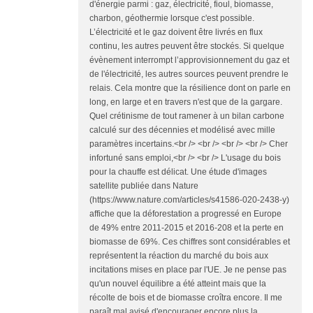
d'énergie parmi : gaz, électricité, fioul, biomasse,
charbon, géothermie lorsque c'est possible.
L’électricité et le gaz doivent être livrés en flux
continu, les autres peuvent être stockés. Si quelque
évènement interrompt l’approvisionnement du gaz et
de l'électricité, les autres sources peuvent prendre le
relais. Cela montre que la résilience dont on parle en
long, en large et en travers n'est que de la gargare.
Quel crétinisme de tout ramener à un bilan carbone
calculé sur des décennies et modélisé avec mille
paramètres incertains.<br /> <br /> <br /> <br /> Cher
infortuné sans emploi,<br /> <br /> L'usage du bois
pour la chauffe est délicat. Une étude d'images
satellite publiée dans Nature
(https://www.nature.com/articles/s41586-020-2438-y)
affiche que la déforestation a progressé en Europe
de 49% entre 2011-2015 et 2016-208 et la perte en
biomasse de 69%. Ces chiffres sont considérables et
représentent la réaction du marché du bois aux
incitations mises en place par l'UE. Je ne pense pas
qu'un nouvel équilibre a été atteint mais que la
récolte de bois et de biomasse croîtra encore. Il me
paraît mal avisé d'encourager encore plus la