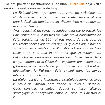
Elle est pourtant incontournable, comme
l'expliquait
déjà votre
serviteur avant la naissance du blog :
Le Baloutchistan représente une zone de turbulence et
d’instabilité récurrente qui peut se révéler aussi explosive
pour le Pakistan que les zones tribales, bien que beaucoup
moins médiatique.
Ayant constitué un royaume indépendant par le passé, les
Baloutches ont vu d’un très mauvais œil la constitution de
l’État pakistanais en 1947 et pas moins de cinq guerres
insurrectionnelles ont eu lieu depuis, guerres que l’Inde est
accusée d’avoir attisées afin d’affaiblir le frère ennemi. New
Delhi a en effet tout intérêt à ce que la situation au
Baloutchistan s'envenime, faisant ainsi d'une pierre deux
coups : empêcher la Chine de s'implanter dans cette zone
(plusieurs expatriés chinois y ont trouvé la mort) tout en
déstabilisant le Pakistan, déjà englué dans les zones
tribales et au Cachemire.
La région est d’une importance stratégique immense avec
le nœud de Gwadar, port "donné" à Pékin au sortir du
Golfe persique et autour duquel se tisse l’alliance
stratégique et énergétique entre la Chine, le Pakistan et
l’Iran.