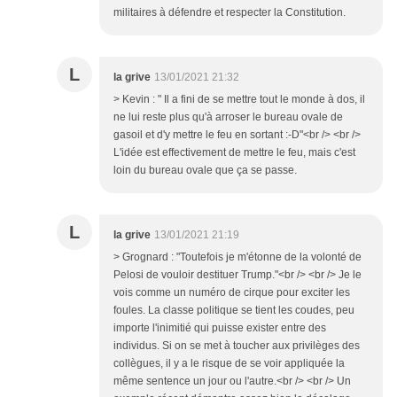
militaires à défendre et respecter la Constitution.
L
la grive
13/01/2021 21:32
> Kevin : " Il a fini de se mettre tout le monde à dos, il
ne lui reste plus qu'à arroser le bureau ovale de
gasoil et d'y mettre le feu en sortant :-D"<br /> <br />
L'idée est effectivement de mettre le feu, mais c'est
loin du bureau ovale que ça se passe.
L
la grive
13/01/2021 21:19
> Grognard : "Toutefois je m'étonne de la volonté de
Pelosi de vouloir destituer Trump."<br /> <br /> Je le
vois comme un numéro de cirque pour exciter les
foules. La classe politique se tient les coudes, peu
importe l'inimitié qui puisse exister entre des
individus. Si on se met à toucher aux privilèges des
collègues, il y a le risque de se voir appliquée la
même sentence un jour ou l'autre.<br /> <br /> Un