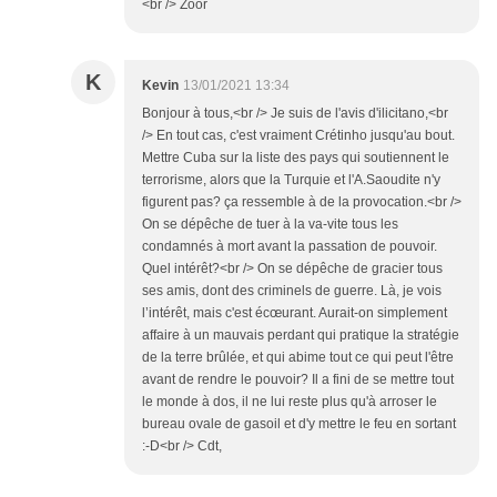
<br /> Zoor
K
Kevin
13/01/2021 13:34
Bonjour à tous,<br /> Je suis de l'avis d'ilicitano,<br
/> En tout cas, c'est vraiment Crétinho jusqu'au bout.
Mettre Cuba sur la liste des pays qui soutiennent le
terrorisme, alors que la Turquie et l'A.Saoudite n'y
figurent pas? ça ressemble à de la provocation.<br />
On se dépêche de tuer à la va-vite tous les
condamnés à mort avant la passation de pouvoir.
Quel intérêt?<br /> On se dépêche de gracier tous
ses amis, dont des criminels de guerre. Là, je vois
l’intérêt, mais c'est écœurant. Aurait-on simplement
affaire à un mauvais perdant qui pratique la stratégie
de la terre brûlée, et qui abime tout ce qui peut l'être
avant de rendre le pouvoir? Il a fini de se mettre tout
le monde à dos, il ne lui reste plus qu'à arroser le
bureau ovale de gasoil et d'y mettre le feu en sortant
:-D<br /> Cdt,