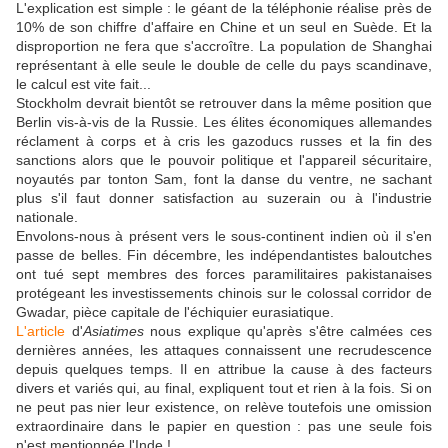
L'explication est simple : le géant de la téléphonie réalise près de
10% de son chiffre d'affaire en Chine et un seul en Suède. Et la
disproportion ne fera que s'accroître. La population de Shanghai
représentant à elle seule le double de celle du pays scandinave,
le calcul est vite fait...
Stockholm devrait bientôt se retrouver dans la même position que
Berlin vis-à-vis de la Russie. Les élites économiques allemandes
réclament à corps et à cris les gazoducs russes et la fin des
sanctions alors que le pouvoir politique et l'appareil sécuritaire,
noyautés par tonton Sam, font la danse du ventre, ne sachant
plus s'il faut donner satisfaction au suzerain ou à l'industrie
nationale.
Envolons-nous à présent vers le sous-continent indien où il s'en
passe de belles. Fin décembre, les indépendantistes baloutches
ont tué sept membres des forces paramilitaires pakistanaises
protégeant les investissements chinois sur le colossal corridor de
Gwadar, pièce capitale de l'échiquier eurasiatique.
L'article
d'
Asiatimes
nous explique qu'après s'être calmées ces
dernières années, les attaques connaissent une recrudescence
depuis quelques temps. Il en attribue la cause à des facteurs
divers et variés qui, au final, expliquent tout et rien à la fois. Si on
ne peut pas nier leur existence, on relève toutefois une omission
extraordinaire dans le papier en question : pas une seule fois
n'est mentionnée l'Inde !