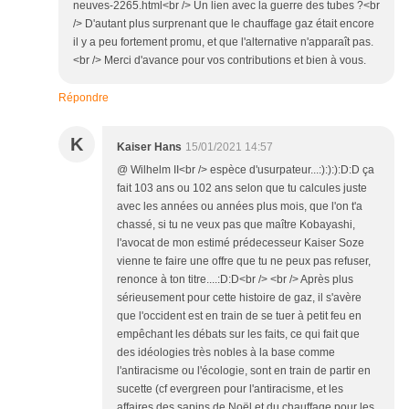
neuves-2265.html<br /> Un lien avec la guerre des tubes ?<br
/> D'autant plus surprenant que le chauffage gaz était encore
il y a peu fortement promu, et que l'alternative n'apparaît pas.
<br /> Merci d'avance pour vos contributions et bien à vous.
Répondre
K
Kaiser Hans
15/01/2021 14:57
@ Wilhelm II<br /> espèce d'usurpateur...:):):):D:D ça
fait 103 ans ou 102 ans selon que tu calcules juste
avec les années ou années plus mois, que l'on t'a
chassé, si tu ne veux pas que maître Kobayashi,
l'avocat de mon estimé prédecesseur Kaiser Soze
vienne te faire une offre que tu ne peux pas refuser,
renonce à ton titre....:D:D<br /> <br /> Après plus
sérieusement pour cette histoire de gaz, il s'avère
que l'occident est en train de se tuer à petit feu en
empêchant les débats sur les faits, ce qui fait que
des idéologies très nobles à la base comme
l'antiracisme ou l'écologie, sont en train de partir en
sucette (cf evergreen pour l'antiracisme, et les
affaires des sapins de Noël et du chauffage pour les