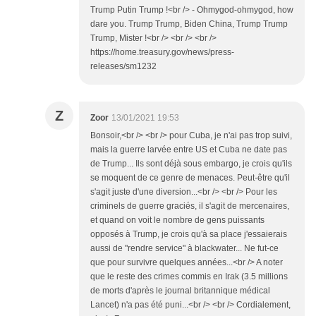
Trump Putin Trump !<br /> - Ohmygod-ohmygod, how
dare you. Trump Trump, Biden China, Trump Trump
Trump, Mister !<br /> <br /> <br />
https://home.treasury.gov/news/press-
releases/sm1232
Z
Zoor
13/01/2021 19:53
Bonsoir,<br /> <br /> pour Cuba, je n'ai pas trop suivi,
mais la guerre larvée entre US et Cuba ne date pas
de Trump... Ils sont déjà sous embargo, je crois qu'ils
se moquent de ce genre de menaces. Peut-être qu'il
s'agit juste d'une diversion...<br /> <br /> Pour les
criminels de guerre graciés, il s'agit de mercenaires,
et quand on voit le nombre de gens puissants
opposés à Trump, je crois qu'à sa place j'essaierais
aussi de "rendre service" à blackwater... Ne fut-ce
que pour survivre quelques années...<br /> A noter
que le reste des crimes commis en Irak (3.5 millions
de morts d'après le journal britannique médical
Lancet) n'a pas été puni...<br /> <br /> Cordialement,