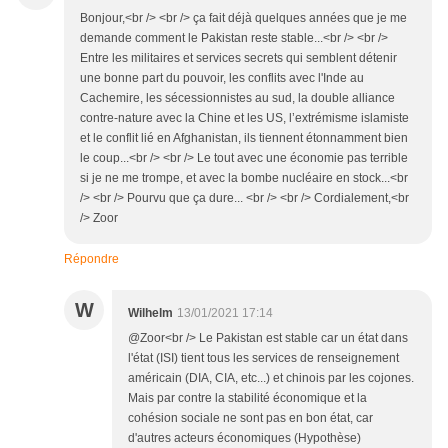
Bonjour,<br /> <br /> ça fait déjà quelques années que je me
demande comment le Pakistan reste stable...<br /> <br />
Entre les militaires et services secrets qui semblent détenir
une bonne part du pouvoir, les conflits avec l'Inde au
Cachemire, les sécessionnistes au sud, la double alliance
contre-nature avec la Chine et les US, l’extrémisme islamiste
et le conflit lié en Afghanistan, ils tiennent étonnamment bien
le coup...<br /> <br /> Le tout avec une économie pas terrible
si je ne me trompe, et avec la bombe nucléaire en stock...<br
/> <br /> Pourvu que ça dure... <br /> <br /> Cordialement,<br
/> Zoor
Répondre
W
Wilhelm
13/01/2021 17:14
@Zoor<br /> Le Pakistan est stable car un état dans
l'état (ISI) tient tous les services de renseignement
américain (DIA, CIA, etc...) et chinois par les cojones.
Mais par contre la stabilité économique et la
cohésion sociale ne sont pas en bon état, car
d'autres acteurs économiques (Hypothèse)