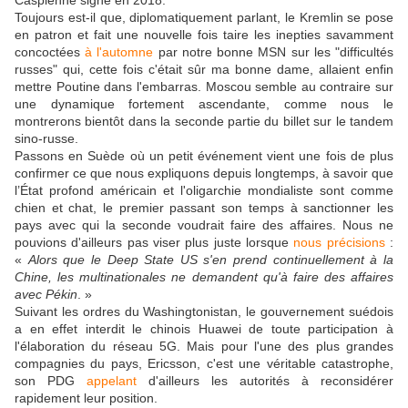
Caspienne signé en 2018.
Toujours est-il que, diplomatiquement parlant, le Kremlin se pose
en patron et fait une nouvelle fois taire les inepties savamment
concoctées
à l'automne
par notre bonne MSN sur les "difficultés
russes" qui, cette fois c'était sûr ma bonne dame, allaient enfin
mettre Poutine dans l'embarras. Moscou semble au contraire sur
une dynamique fortement ascendante, comme nous le
montrerons bientôt dans la seconde partie du billet sur le tandem
sino-russe.
Passons en Suède où un petit événement vient une fois de plus
confirmer ce que nous expliquons depuis longtemps, à savoir que
l’État profond américain et l'oligarchie mondialiste sont comme
chien et chat, le premier passant son temps à sanctionner les
pays avec qui la seconde voudrait faire des affaires. Nous ne
pouvions d'ailleurs pas viser plus juste lorsque
nous précisions
:
«
Alors que le Deep State US s'en prend continuellement à la
Chine, les multinationales ne demandent qu'à faire des affaires
avec Pékin
. »
Suivant les ordres du Washingtonistan, le gouvernement suédois
a en effet interdit le chinois Huawei de toute participation à
l'élaboration du réseau 5G. Mais pour l'une des plus grandes
compagnies du pays, Ericsson, c'est une véritable catastrophe,
son PDG
appelant
d'ailleurs les autorités à reconsidérer
rapidement leur position.