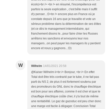
écolo)<br /> <br /> en résumé, l'incompétence est
parfois la seule explication , c'est bête mais il suffit
d'y penser...:D<br /> encore plus en France où je
constate depuis 16 ans que je travaille et vote un
sérieux problème dans la détermination de ses élites
(et ce dès le management intermédiaire, qui
franchement disons le...pour faire chier les Russes
arrêtons les sanctions et envoyons leur nos
managers...on peut payer les managers ils y perdent
encore et nous y gagnons...:D)
W
Wilhelm
14/01/2021 20:58
@Kaiser Wilhelm ii<br /> Bonjour, <br /> En effet
Total doit être très contrarié par le tube, il ne fait pas
parti du NS 2, de plus il est fortement soutenu par
des promoteurs du GNL donc le chauffage électrique
est bon pour ses affaires, comme il est cher et que le
chauffage électrique coûte cher, il y'a tout de même
une rentabilité. Le gaz de gazoduc est peu cher donc
une marge est facile à dégager. Conclusion Total