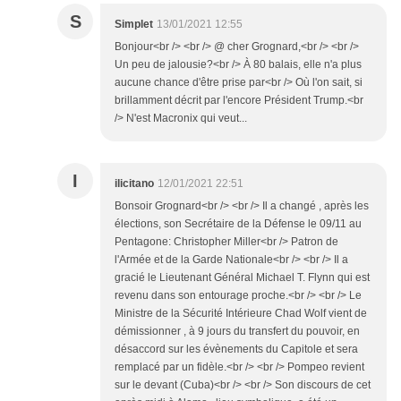
S
Simplet
13/01/2021 12:55
Bonjour<br /> <br /> @ cher Grognard,<br /> <br />
Un peu de jalousie?<br /> À 80 balais, elle n'a plus
aucune chance d'être prise par<br /> Où l'on sait, si
brillamment décrit par l'encore Président Trump.<br
/> N'est Macronix qui veut...
I
ilicitano
12/01/2021 22:51
Bonsoir Grognard<br /> <br /> Il a changé , après les
élections, son Secrétaire de la Défense le 09/11 au
Pentagone: Christopher Miller<br /> Patron de
l'Armée et de la Garde Nationale<br /> <br /> Il a
gracié le Lieutenant Général Michael T. Flynn qui est
revenu dans son entourage proche.<br /> <br /> Le
Ministre de la Sécurité Intérieure Chad Wolf vient de
démissionner , à 9 jours du transfert du pouvoir, en
désaccord sur les évènements du Capitole et sera
remplacé par un fidèle.<br /> <br /> Pompeo revient
sur le devant (Cuba)<br /> <br /> Son discours de cet