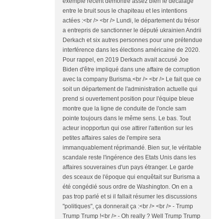
exemple récent démontre assez bien le décalage
entre le bruit sous le chapiteau et les intentions
actées :<br /> <br /> Lundi, le département du trésor
a entrepris de sanctionner le député ukrainien Andrii
Derkach et six autres personnes pour une prétendue
interférence dans les élections américaine de 2020.
Pour rappel, en 2019 Derkach avait accusé Joe
Biden d'être impliqué dans une affaire de corruption
avec la company Burisma.<br /> <br /> Le fait que ce
soit un département de l'administration actuelle qui
prend si ouvertement position pour l'équipe bleue
montre que la ligne de conduite de l'oncle sam
pointe toujours dans le même sens. Le bas. Tout
acteur inopportun qui ose attirer l'attention sur les
petites affaires sales de l'empire sera
immanquablement réprimandé. Bien sur, le véritable
scandale reste l'ingérence des Etats Unis dans les
affaires souveraines d'un pays étranger. Le garde
des sceaux de l'époque qui enquêtait sur Burisma a
été congédié sous ordre de Washington. On en a
pas trop parlé et si il fallait résumer les discussions
"politiques", ça donnerait ça :<br /> <br /> - Trump
Trump Trump !<br /> - Oh really ? Well Trump Trump