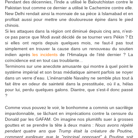
Pendant des décennies, l'Inde a utilisé le Baloutchistan contre le
Pakistan tout comme ce dernier a utilisé le Cachemire contre elle.
New Delhi rendait ainsi la monnaie de sa pièce à Islamabad et en
profitait aussi pour mettre une douloureuse épine dans le pied
chinois.
Si les attaques dans la région ont diminué depuis cinq ans, n'est-
ce pas parce que Modi avait décidé de se tourner vers Pékin ? Et
si elles ont repris depuis quelques mois, ne faut-il pas tout
simplement en trouver la cause dans un renouveau du soutien
indien après
les incidents
de l'Himalaya de l'été dernier ? La
coïncidence est en tout cas troublante...
Terminons sur une anecdote amusante qui montre à quel point le
système impérial et son bras médiatique aiment parfois se noyer
dans un verre d'eau. L’inénarrable Navalny ne semble plus tout à
fait être en odeur de sainteté dans la presstituée, où il a, hélas
pour lui, perdu quelques galons. Diantre, que s'est-il donc passé
?
Comme vous pouvez le voir, le bonhomme a commis un sacrilège
impardonnable, se lâchant en imprécations contre la censure du
Donald par les GAFAM. On imagine nos plumitifs suer à grosses
gouttes et se prendre la tête à deux mains :
Nous avons répété
pendant quatre ans que Trump était la créature de Poutine,
comment expliquer que le "principal opposant" à Poutine soit