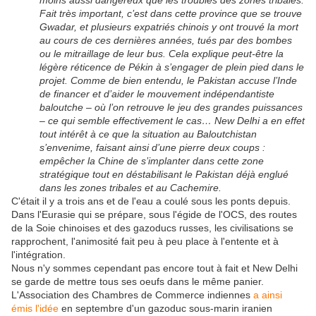
moins aussi dangereux que les troubles des zones tribales.
Fait très important, c’est dans cette province que se trouve
Gwadar, et plusieurs expatriés chinois y ont trouvé la mort
au cours de ces dernières années, tués par des bombes
ou le mitraillage de leur bus. Cela explique peut-être la
légère réticence de Pékin à s’engager de plein pied dans le
projet. Comme de bien entendu, le Pakistan accuse l’Inde
de financer et d’aider le mouvement indépendantiste
baloutche – où l’on retrouve le jeu des grandes puissances
– ce qui semble effectivement le cas… New Delhi a en effet
tout intérêt à ce que la situation au Baloutchistan
s’envenime, faisant ainsi d’une pierre deux coups :
empêcher la Chine de s’implanter dans cette zone
stratégique tout en déstabilisant le Pakistan déjà englué
dans les zones tribales et au Cachemire.
C'était il y a trois ans et de l'eau a coulé sous les ponts depuis.
Dans l'Eurasie qui se prépare, sous l'égide de l'OCS, des routes
de la Soie chinoises et des gazoducs russes, les civilisations se
rapprochent, l'animosité fait peu à peu place à l'entente et à
l'intégration.
Nous n'y sommes cependant pas encore tout à fait et New Delhi
se garde de mettre tous ses oeufs dans le même panier.
L'Association des Chambres de Commerce indiennes
a ainsi
émis l'idée
en septembre d'un gazoduc sous-marin iranien