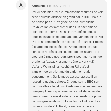
A
Archange
14/11/2017 14:21
J'ai vu cela hier. J'ai été immensément surpris de voir
cette nouvelle diffusée en grand par la BBC. Mais je
ne pense pas qu'il s'agisse de bon journalisme.
L'explication est à chercher dans un phénomène
britannique interne. De fait la BBC mène depuis
deux mois une campagne anti-gouvernementale :<br
/> (1) La première étape a concerné le Brexit. Procès
à charge en incompétence. Ameutement de toutes
sortes de représentants du monde des affaires qui
pleurent à l'idée que leurs profits pourraient diminuer
et crient à l'appauvrissement général.<br /> (2)
L'affaire Weinstein a ricoché au RU et s'est
transformée en pilonage du parlement et du
gouvernement. Sur le mode accuse, accuse il en
ressortira quelque chose. Chaque soir la BBC sort
de nouvelles allégations. Certaines sont fructueuses
puisque plusieurs parlementaires ont été forcés de
démisionner, le ministre de la défense étant la proie
de plus grosse.<br /> (3) Faire feu de tout bois. Les
discussions de Pritit Patel, la secrétaire d'état au