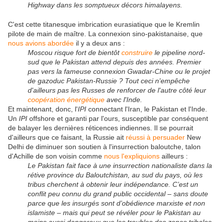
Highway dans les somptueux décors himalayens.
C'est cette titanesque imbrication eurasiatique que le Kremlin
pilote de main de maître. La connexion sino-pakistanaise, que
nous avions abordée
il y a deux ans :
Moscou risque fort de bientôt
construire
le pipeline nord-
sud que le Pakistan attend depuis des années. Premier
pas vers la fameuse connexion Gwadar-Chine ou le projet
de gazoduc Pakistan-Russie ? Tout ceci n'empêche
d'ailleurs pas les Russes de renforcer de l'autre côté leur
coopération énergétique
avec l'Inde.
Et maintenant, donc, l'
IPI
connectant l'Iran, le Pakistan et l'Inde.
Un
IPI
offshore et garanti par l'ours, susceptible par conséquent
de balayer les dernières réticences indiennes. Il se pourrait
d'ailleurs que ce faisant, la Russie ait
réussi à persuader
New
Delhi de diminuer son soutien à l'insurrection baloutche, talon
d'Achille de son voisin comme
nous l'expliquions
ailleurs :
Le Pakistan fait face à une insurrection nationaliste dans la
rétive province du Baloutchistan, au sud du pays, où les
tribus cherchent à obtenir leur indépendance. C’est un
conflit peu connu du grand public occidental – sans doute
parce que les insurgés sont d’obédience marxiste et non
islamiste – mais qui peut se révéler pour le Pakistan au