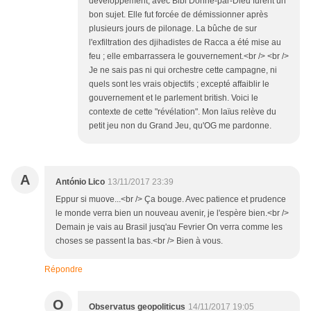
développement, avec Bibi Donné-par-Dieu furent un
bon sujet. Elle fut forcée de démissionner après
plusieurs jours de pilonage. La bûche de sur
l'exfiltration des djihadistes de Racca a été mise au
feu ; elle embarrassera le gouvernement.<br /> <br />
Je ne sais pas ni qui orchestre cette campagne, ni
quels sont les vrais objectifs ; excepté affaiblir le
gouvernement et le parlement british. Voici le
contexte de cette "révélation". Mon laïus relève du
petit jeu non du Grand Jeu, qu'OG me pardonne.
A
António Lico
13/11/2017 23:39
Eppur si muove...<br /> Ça bouge. Avec patience et prudence
le monde verra bien un nouveau avenir, je l'espère bien.<br />
Demain je vais au Brasil jusq'au Fevrier On verra comme les
choses se passent la bas.<br /> Bien à vous.
Répondre
O
Observatus geopoliticus
14/11/2017 19:05