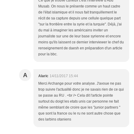
Ce que je trouve curieux c'est l'interview d'Abu
Musab. On nous le présente comme un haut cadre
de l'état islamique et il nous fait tranquillement le
récit de sa capture depuis une cellule quelque part
"sur la frontière entre la syrie et la turquie". Déjà, j'ai
du mal à imaginer les américains inviter un
journaliste sur une de leur base syrienne et encore
moins qu'ils laissent ce dernier interviewer le chef du
renseignement de daesh en préparation d'un article
pour la bbc.
A
Alaric
14/11/2017 15:44
Merci Archange pour votre analyse. J'avoue ne pas
trop suivre l'actualité donc je ne savais rien de ce qui
se passe au RU . <br /> Cela dit l'article pointe
surtout du doigt les etats unis car personne ne fait
même semblant de croire que les "junior partners "
que sont la france ou le ru ne sont autre chose que
des larbins otaniens