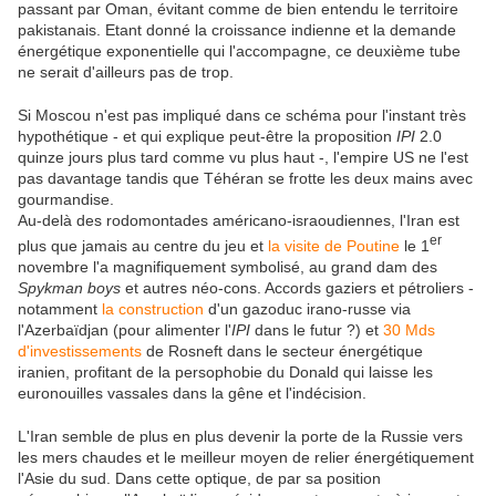
passant par Oman, évitant comme de bien entendu le territoire
pakistanais. Etant donné la croissance indienne et la demande
énergétique exponentielle qui l'accompagne, ce deuxième tube
ne serait d'ailleurs pas de trop.
Si Moscou n'est pas impliqué dans ce schéma pour l'instant très
hypothétique - et qui explique peut-être la proposition
IPI
2.0
quinze jours plus tard comme vu plus haut -, l'empire US ne l'est
pas davantage tandis que Téhéran se frotte les deux mains avec
gourmandise.
Au-delà des rodomontades américano-israoudiennes, l'Iran est
er
plus que jamais au centre du jeu et
la visite de Poutine
le 1
novembre l'a magnifiquement symbolisé, au grand dam des
Spykman boys
et autres néo-cons. Accords gaziers et pétroliers -
notamment
la construction
d'un gazoduc irano-russe via
l'Azerbaïdjan (pour alimenter l'
IPI
dans le futur ?) et
30 Mds
d'investissements
de Rosneft dans le secteur énergétique
iranien, profitant de la persophobie du Donald qui laisse les
euronouilles vassales dans la gêne et l'indécision.
L'Iran semble de plus en plus devenir la porte de la Russie vers
les mers chaudes et le meilleur moyen de relier énergétiquement
l'Asie du sud. Dans cette optique, de par sa position