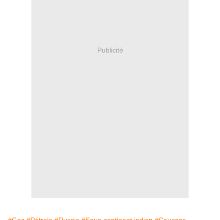
Publicité
#Gaz
#Pétrole
#Russie
#Sous-continent indien
#Caucase