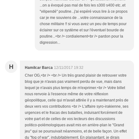
...on a évoqué pas mal de fois les s300 s400 etc..et
"vilipendé" poutine...j'ai espéré vous lire à ce propos
car je me souviens de ...votre connaissance de la
chose militaire !! si vous avez un peu de temps pour
éclairer sur ce système et sur l'éventuel bourde de
poutine...<br /> cordialement<br /> pardon pour la
digression...
H
Hamilcar Barca
12/11/2017 19:32
Cher OG,<br /> <br /> Un très grand plaisir de retrouver votre
blog que je n'avais pas vraiment perdu de vue, mais dans
lequel je n'avais plus temps de m'exprimer.<br /> Votre billet
nous renvoie à l'essence même de votre réflexion
géopolitique, celle qui m'avait attirée il y a maintenant près de
deux vers vos contributions <br /> L'affaire syro-irakienne, ses
urgences et le fracas des batailles, induisant forcément de
votre part et de celles de vos lecteurs des discussions
politico-polémologiques avait mis en arrière-plan le "Grand
jeu" qui se poursuivait néanmoins, et de belle façon. Un effet
du "fog of war", indubitablement. En plaisantant, je dirais