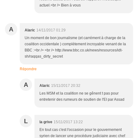
actuel.<br /> Bien à vous
A
Alaric
14/11/2017 01:29
Un moment de bon journalisme (et carrément à charge de la
coalition occidentale ) complètement incroyable venant de la
BBC :<br /> <br /> http://www.bbc.co.uk/news/resources/idt-
sh/raqqas_dirty_secret
Répondre
A
Alaric
15/11/2017 20:32
Les MSM et la coalition ne se gênent t pas pour
entretenir des rumeurs de soutien de l'EI par Assad
L
la grive
15/11/2017 13:22
En tout cas c'est l'occasion pour le gouvernement
syrien de lancer une procédure judiciaire avec chef