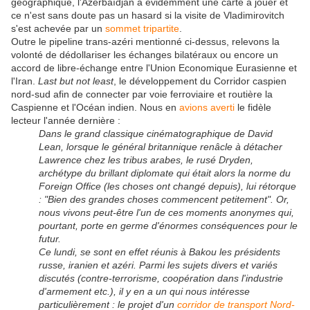
géographique, l'Azerbaïdjan a évidemment une carte à jouer et
ce n'est sans doute pas un hasard si la visite de Vladimirovitch
s'est achevée par un
sommet tripartite
.
Outre le pipeline trans-azéri mentionné ci-dessus, relevons la
volonté de dédollariser les échanges bilatéraux ou encore un
accord de libre-échange entre l'Union Economique Eurasienne et
l'Iran.
Last but not least
, le développement du Corridor caspien
nord-sud afin de connecter par voie ferroviaire et routière la
Caspienne et l'Océan indien. Nous en
avions averti
le fidèle
lecteur l'année dernière :
Dans le grand classique cinématographique de David
Lean, lorsque le général britannique renâcle à détacher
Lawrence chez les tribus arabes, le rusé Dryden,
archétype du brillant diplomate qui était alors la norme du
Foreign Office (les choses ont changé depuis), lui rétorque
: "Bien des grandes choses commencent petitement". Or,
nous vivons peut-être l'un de ces moments anonymes qui,
pourtant, porte en germe d'énormes conséquences pour le
futur.
Ce lundi, se sont en effet réunis à Bakou les présidents
russe, iranien et azéri. Parmi les sujets divers et variés
discutés (contre-terrorisme, coopération dans l'industrie
d'armement etc.), il y en a un qui nous intéresse
particulièrement : le projet d'un
corridor de transport Nord-