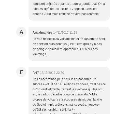
transport préférés pour les produits pondéreux. On a
bien essayé de resusciter le zeppelin dans les
années 2000 mais celui ne s'avère pas rentable.
A
Anaximandre
14/11/2017 11:28
Le role respectif du volcanisme et de l'asteroide sont
en effet toujours debatus :) Peut etre qu'il n'y a pas
d'analogie animaliere appropriee. Ou alors des
lemmings....
F
fb67
13/11/2017 22:20
Pas d'accord non plus pour les dinosaures: un
succès évolutif de 140 millions d'années, c'est pas ce
qu'on veut! et d'ailleurs c'est les volcans qui les ont
eu, le caillou c'était le coup de grâce.<br /> Et à
propos de volcans et secousses sismiques, la ville
de Souleimaniy a été pas mal secouée, j'espère
qu'OG s'en est bien sorti:<br />