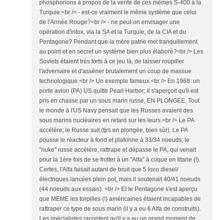
phosphorions à propos de la vente de ces mêmes S-400 à la
Turquie:<br /> - est-ce vraiment le même système que celui
de l'Armée Rouge?<br /> - ne peut-on envisager une
opération d'intox, via la SA et la Turquie, de la CIA et du
Pentagone? Pendant que la mère patrie met tranquillement
au point et en secret un système bien plus élaboré?<br /> Les
Soviets étaient très forts à ce jeu là, de laisser roupiller
l'adversaire et d'asséner brutalement un coup de massue
technologique.<br /> Un exemple fameux.<br /> En 1968: un
porte avion (PA) US quitte Pearl Harbor; il s'aperçoit qu'il est
pris en chasse par un sous marin russe, EN PLONGEE. Tout
le monde à l'US Navy pensait que les Russes avaient des
sous marins nucléaires en retard sur les leurs.<br /> Le PA
accélère; le Russe suit (tjrs en plongée, bien sûr). Le PA
pousse le réacteur à fond et plafonne à 33/34 noeuds; le
"nuke" russe accélère, rattrape et dépasse le PA, qui venait
pour la 1ère fois de se frotter à un "Alfa" à coque en titane (!).
Certes, l'Alfa faisait autant de bruit que 5 loco diesel/
électriques lancées plein pot, mais il soutenait 40/41 noeuds
(44 noeuds aux essais). <br /> Et le Pentagone s'est aperçu
que MEME les torpilles (!) américaines étaient incapables de
rattraper ce type de sous marin (il y a eu 6 Alfa de construits).
Les spécialistes racontent qu'il y a eu un grand moment de