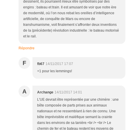
dessinent, ils pourraient mieux être symbolisés par des
engins : bateau et train. Il est amusant de voir que notre ère
de modernité, où l’on nous rebat les oreilles d’intelligence
artificielle, de conquête de Mars ou encore de
transhumanisme, voit finalement s’affronter deux inventions
de la (précédente) révolution industrielle : le bateau motorisé
et le rail.
Répondre
F
fb67
14/11/2017 17:07
+1 pour les lemmings!
A
Archange
14/11/2017 14:01
L'UE devrait être représentée par une chimère : une
bête composée de parts prises aux animaux
nationaux et ne ressemblant à rien de connu. Une
bête imprévisible et maléfique semant la crainte
dans les environs de sa tanière.<br /> <br /> Le
chemin de fer et le bateau restent les moyens de