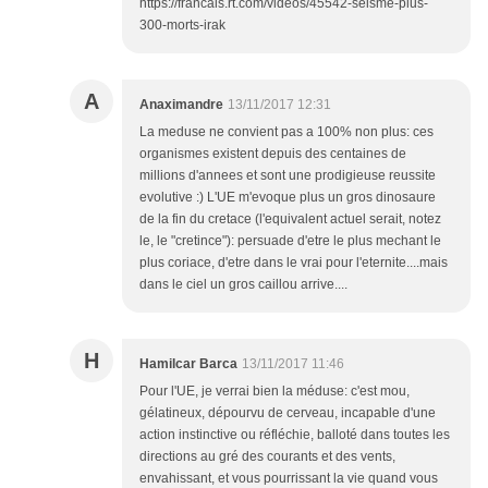
https://francais.rt.com/videos/45542-seisme-plus-
300-morts-irak
A
Anaximandre
13/11/2017 12:31
La meduse ne convient pas a 100% non plus: ces
organismes existent depuis des centaines de
millions d'annees et sont une prodigieuse reussite
evolutive :) L'UE m'evoque plus un gros dinosaure
de la fin du cretace (l'equivalent actuel serait, notez
le, le "cretince"): persuade d'etre le plus mechant le
plus coriace, d'etre dans le vrai pour l'eternite....mais
dans le ciel un gros caillou arrive....
H
Hamilcar Barca
13/11/2017 11:46
Pour l'UE, je verrai bien la méduse: c'est mou,
gélatineux, dépourvu de cerveau, incapable d'une
action instinctive ou réfléchie, balloté dans toutes les
directions au gré des courants et des vents,
envahissant, et vous pourrissant la vie quand vous