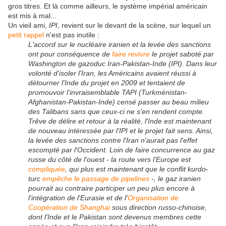
gros titres. Et là comme ailleurs, le système impérial américain
est mis à mal...
Un vieil ami,
IPI
, revient sur le devant de la scène, sur lequel un
petit rappel
n'est pas inutile :
L'accord sur le nucléaire iranien et la levée des sanctions
ont pour conséquence de
faire revivre
le projet saboté par
Washington de gazoduc Iran-Pakistan-Inde (IPI). Dans leur
volonté d'isoler l'Iran, les Américains avaient réussi à
détourner l'Inde du projet en 2009 et tentaient de
promouvoir l'invraisemblable TAPI (Turkménistan-
Afghanistan-Pakistan-Inde) censé passer au beau milieu
des Talibans sans que ceux-ci ne s'en rendent compte.
Trêve de délire et retour à la réalité, l'Inde est maintenant
de nouveau intéressée par l'IPI et le projet fait sens. Ainsi,
la levée des sanctions contre l'Iran n'aurait pas l'effet
escompté par l'Occident. Loin de faire concurrence au gaz
russe du côté de l'ouest - la route vers l'Europe est
compliquée
, qui plus est maintenant que le conflit kurdo-
turc
empêche le passage de pipelines
-, le gaz iranien
pourrait au contraire participer un peu plus encore à
l'intégration de l'Eurasie et de l'
Organisation de
Coopération de Shanghai
sous direction russo-chinoise,
dont l'Inde et le Pakistan sont devenus membres cette