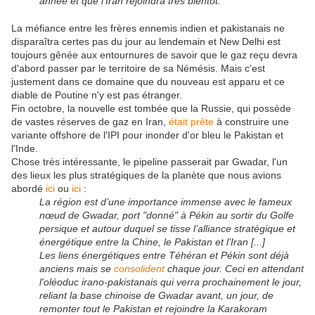
année et que l'Iran rejoindra très bientôt.
La méfiance entre les frères ennemis indien et pakistanais ne
disparaîtra certes pas du jour au lendemain et New Delhi est
toujours gênée aux entournures de savoir que le gaz reçu devra
d'abord passer par le territoire de sa Némésis. Mais c'est
justement dans ce domaine que du nouveau est apparu et ce
diable de Poutine n'y est pas étranger.
Fin octobre, la nouvelle est tombée que la Russie, qui possède
de vastes réserves de gaz en Iran,
était prête
à construire une
variante offshore de l'IPI pour inonder d'or bleu le Pakistan et
l'Inde.
Chose très intéressante, le pipeline passerait par Gwadar, l'un
des lieux les plus stratégiques de la planète que nous avions
abordé
ici
ou
ici
:
La région est d’une importance immense avec le fameux
nœud de Gwadar, port "donné" à Pékin au sortir du Golfe
persique et autour duquel se tisse l’alliance stratégique et
énergétique entre la Chine, le Pakistan et l’Iran [...]
Les liens énergétiques entre Téhéran et Pékin sont déjà
anciens mais se
consolident
chaque jour. Ceci en attendant
l'oléoduc irano-pakistanais qui verra prochainement le jour,
reliant la base chinoise de Gwadar avant, un jour, de
remonter tout le Pakistan et rejoindre la Karakoram