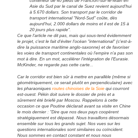
conteneur de 40 pieds de Francfort-sur-le-Main en
Asie du Sud par le canal de Suez revient aujourd'hui
à 5.670 dollars. Son transport par le corridor de
transport international "Nord-Sud" coûte, dès
aujourd'hui, 2.000 dollars de moins et il est de 15 à
20 jours plus rapide".
Ce que l'article ne dit pas, mais qui sous-tend évidemment
le projet, c'est le fait d'éviter l'océan "international" (c'est-à-
dire la puissance maritime anglo-saxonne) et de favoriser
les voies de transport continentales où l'empire n'a pas son
mot à dire. En un mot, accélérer l'intégration de l'Eurasie.
McKinder, ne regarde pas cette carte...
Car le corridor est bien sûr à mettre en parallèle (même si
géométriquement, ce serait plutôt en perpendiculaire) avec
les pharaoniques
routes chinoises de la Soie
qui courront
est-ouest. Pékin doit suivre le dossier de près et a
sûrement été briefé par Moscou. Rappelons à cette
occasion ce que Poutine déclarait avant sa visite en Chine
le mois dernier : "Dire que nos deux pays coopèrent
stratégiquement est dépassé. Nous travaillons désormais
ensemble sur tous les grands sujet. Nos vues sur les
questions internationales sont similaires ou coïncident.
Nous sommes en contact constant et nous nous