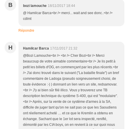
B
bozi lamouche
18/11/2017 18:44
@ Hamilcar Barca<br /> merci... wait and see donc..<br />
cdlmt
Répondre
H
Hamilcar Barca
17/11/2017 21:32
@Bozi Lamouche<br /> <br /> Cher Bozi<br /> Merci
beaucoup de votre aimable commentaire<br /> Je lis petit à
petit les billets d'OG, en commençant par les plus récents.<br
/> J'ai donc trouvé dans le suivant ("La bataille finale") un bref
commentaire de Ladoga (pseudo soigneusement choisi, de
toute évidence :-) ) donnant un lien vers un site, redsamovar.
<br /> J'y ai bien sûr filé illico. Vous y trouverez une TB
description technique du système S-400, qui est "modulaire".
<br /> Après, sur la vente de ce système d'armes à la SA,
difficile de juger tant qu'on ne sait pas ce que les Saoudiens
ont réellement acheté .... et ce que le Kremlin a obtenu en
échange. Sachant que le 1er lot sera inspecté, reniflé,
démonté par les CIA boys, on en revient à ce sur quoi nous