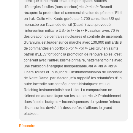
identique concernant les autres principales sources
d'énergies fossiles (hors charbon).<br /> <br /> Rosneft
récupère la production et commercialisation du pétrole d'Elbil
en Irak. Cette ville Kurde gérée par 1.700 conseillers US qui
menacée par l'avancée de Isil (Daesh) avait provoqué
l'intervention militaire US.<br /> <br /> Russatom avec 70 %
des création de centrales nucléaires et controle de gisements
d'uranium, est leader sur ce marché avec 130.000 milliards $
de commandes en portfolio.<br /> <br /> Les Grünen saints
patron d'EELV font donc la promotion de renouvelables, c'est
cohérent avec l'anti-russisme primaire, nettement moins avec
une transition énergique indispensable.<br /> <br /> <br />
Chers Toutes et Tous,<br /> L'instrumentalisaion de l'incendie
de Notre Dame, par Macron, m'a rappellé les retombées d'un
autre incendie aux conséquences historiques: celui du
Reichtag instrumentalisé par Hitler. La comparaison ne
s'étend en aucune façon sur les causes.<br /> Probablement
dues à petits budgets + inconséquences du système "mieux
disant sur les devis". Là-dessus c'est d'ailleurs le grand
blackout .
Répondre