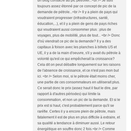
un blog consacré au pic pétrolier...<br /> Je suis
toujours assez étonné par ce concept de pic de la
demande de pétrole...<br /> Il y a plein de pays qui
voudraient progresser (infrastructures, santé,
éducation,...), et il y a plein de gens de pays riches
qui voudraient aussi consommer plus : plus de
voyages, plus de mobilité, plus de tout... <br /> Donc
d'où viendrait ce pic de la demande? Il y a des
capitaux à foison avec les planches à billets US et
UE, il y a de la main d'oeuvre, s'il y avait du pétrole à
volonté qu'est ce qui empêcherait la croissance?
Cela dit on peut débattre longuement sur les raisons
de l'absence de croissance, et ce n'est pas mon but
ici. <br /> Selon moi, si le pétrole était moins cher,
une partie de ces consommateurs en utiliserait plus.
Ce serait donc le prix (assez haut il faut le dire, par
rapport à d'autres périodes) qui limite la
consommation, et non un pic de la demande. Et si le
prix est si haut, c'est probablement parce qu'il se
raréfie. Certes il y a encore plein de pétrole, mais
fatalement il est de plus en plus difficile à extraire, et
sa qualité a tendance à diminuer aussi. Le retour
énergétique en souffre donc 2 fois.<br /> Comme