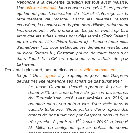
Répondre à la deuxième question est tout aussi malaisé.
Une
officine impériale
bien connue des spécialistes penche
également pour l'autorisation du TCP et s'interroge sur le
retournement de Moscou. Parmi les diverses raisons
évoquées, la construction du pipe sera difficile, notamment
financièrement ; elle prendra du temps et vient trop tard
alors que les tubes russes sont déjà lancés (Turk Stream)
ou en voie de l'être (Nord Stream II) ; Poutine tente ainsi
d'amadouer l'UE pour débloquer les dernières résistances
au Nord Stream II ; Gazprom pourra de toute façon tuer
dans l'oeuf le TCP en reprenant ses achats de gaz
turkmène.
Deux mois plus tard, nos prédictions
se révélaient exactes
:
Bingo ! On
a appris
il y a quelques jours que Gazprom
devrait très vite reprendre ses achats de gaz turkmène :
Le russe Gazprom devrait reprendre à partir de
début 2019 les importations de gaz en provenance
du Turkménistan, qu'il avait arrêtées en 2016, a
annoncé mardi son patron lors d'une visite dans la
capitale turkmène. "Nous parlons d'une reprise des
achats de gaz turkmène par Gazprom dans un futur
er
très proche, à partir du 1
janvier 2019", a indiqué
M. Miller en soulignant que les détails du nouvel
accord allaient bientôt être finalisés.