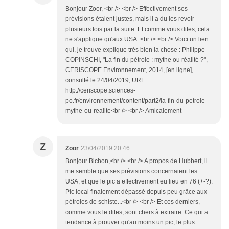
Bonjour Zoor, <br /> <br /> Effectivement ses
prévisions étaient justes, mais il a du les revoir
plusieurs fois par la suite. Et comme vous dites, cela
ne s'applique qu'aux USA. <br /> <br /> Voici un lien
qui, je trouve explique très bien la chose : Philippe
COPINSCHI, "La fin du pétrole : mythe ou réalité ?",
CERISCOPE Environnement, 2014, [en ligne],
consulté le 24/04/2019, URL :
http://ceriscope.sciences-
po.fr/environnement/content/part2/la-fin-du-petrole-
mythe-ou-realite<br /> <br /> Amicalement
Z
Zoor
23/04/2019 20:46
Bonjour Bichon,<br /> <br /> A propos de Hubbert, il
me semble que ses prévisions concernaient les
USA, et que le pic a effectivement eu lieu en 76 (+-?).
Pic local finalement dépassé depuis peu grâce aux
pétroles de schiste...<br /> <br /> Et ces derniers,
comme vous le dites, sont chers à extraire. Ce qui a
tendance à prouver qu'au moins un pic, le plus