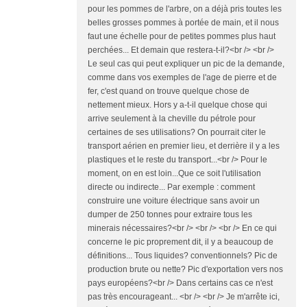
pour les pommes de l'arbre, on a déjà pris toutes les
belles grosses pommes à portée de main, et il nous
faut une échelle pour de petites pommes plus haut
perchées... Et demain que restera-t-il?<br /> <br />
Le seul cas qui peut expliquer un pic de la demande,
comme dans vos exemples de l'age de pierre et de
fer, c'est quand on trouve quelque chose de
nettement mieux. Hors y a-t-il quelque chose qui
arrive seulement à la cheville du pétrole pour
certaines de ses utilisations? On pourrait citer le
transport aérien en premier lieu, et derrière il y a les
plastiques et le reste du transport...<br /> Pour le
moment, on en est loin...Que ce soit l'utilisation
directe ou indirecte... Par exemple : comment
construire une voiture électrique sans avoir un
dumper de 250 tonnes pour extraire tous les
minerais nécessaires?<br /> <br /> <br /> En ce qui
concerne le pic proprement dit, il y a beaucoup de
définitions... Tous liquides? conventionnels? Pic de
production brute ou nette? Pic d'exportation vers nos
pays européens?<br /> Dans certains cas ce n'est
pas très encourageant... <br /> <br /> Je m'arrête ici,