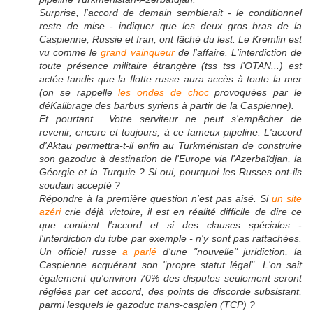
Surprise, l'accord de demain semblerait - le conditionnel
reste de mise - indiquer que les deux gros bras de la
Caspienne, Russie et Iran, ont lâché du lest. Le Kremlin est
vu comme le
grand vainqueur
de l'affaire. L'interdiction de
toute présence militaire étrangère (tss tss l'OTAN...) est
actée tandis que la flotte russe aura accès à toute la mer
(on se rappelle
les ondes de choc
provoquées par le
déKalibrage des barbus syriens à partir de la Caspienne).
Et pourtant... Votre serviteur ne peut s'empêcher de
revenir, encore et toujours, à ce fameux pipeline. L'accord
d'Aktau permettra-t-il enfin au Turkménistan de construire
son gazoduc à destination de l'Europe via l'Azerbaïdjan, la
Géorgie et la Turquie ? Si oui, pourquoi les Russes ont-ils
soudain accepté ?
Répondre à la première question n'est pas aisé. Si
un site
azéri
crie déjà victoire, il est en réalité difficile de dire ce
que contient l'accord et si des clauses spéciales -
l'interdiction du tube par exemple - n'y sont pas rattachées.
Un officiel russe
a parlé
d'une "nouvelle" juridiction, la
Caspienne acquérant son "propre statut légal". L'on sait
également qu'environ 70% des disputes seulement seront
réglées par cet accord, des points de discorde subsistant,
parmi lesquels le gazoduc trans-caspien (TCP) ?