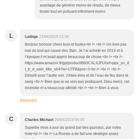
avantage de générer moins de résidu, de mieux
bruler tout en polluant infiniment moins.
L
Ladoga
21/04/2019 22:38
Bonjour bonsoir chers tous et toutes<br /> <br /> Un livre pas
mal du tout qui cause des Stan. Je l’ai acheté en 2014 et à
l’époque il m’avait appris beaucoup de chose.<br /> <br />
https://www.amazon.fr/gp/product/B00CALXJFU/ref=ppx_yo_d
t_b_d_asin_title_o04?ie=UTF8&psc=1<br /> <br /> <br />
Désolé pour l’autre soir. J’étais ému et de l’eau de feu dans le
sang.<br /> Bien que je ne sois pas pratiquant, Dieu merci, cet
incendie m’a beaucoup attristé.<br /> <br /> Bien à vous
Répondre
C
Charles Michael
20/04/2019 08:45
Superbe mise à jour du grand bal des gazoduc, par notre
hote<br /> <br /> La Russie a de fait une stratégie assez