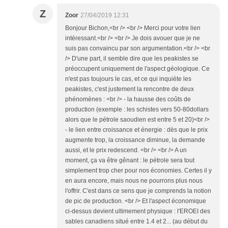
Z
Zoor
27/04/2019 12:31
Bonjour Bichon,<br /> <br /> Merci pour votre lien
intéressant.<br /> <br /> Je dois avouer que je ne
suis pas convaincu par son argumentation.<br /> <br
/> D'une part, il semble dire que les peakistes se
préoccupent uniquement de l'aspect géologique. Ce
n'est pas toujours le cas, et ce qui inquiète les
peakistes, c'est justement la rencontre de deux
phénomènes : <br /> - la hausse des coûts de
production (exemple : les schistes vers 50-80dollars
alors que le pétrole saoudien est entre 5 et 20)<br />
- le lien entre croissance et énergie : dès que le prix
augmente trop, la croissance diminue, la demande
aussi, et le prix redescend. <br /> <br /> A un
moment, ça va être gênant : le pétrole sera tout
simplement trop cher pour nos économies. Certes il y
en aura encore, mais nous ne pourrons plus nous
l'offrir. C'est dans ce sens que je comprends la notion
de pic de production. <br /> Et l'aspect économique
ci-dessus devient ultimement physique : l'EROEI des
sables canadiens situé entre 1.4 et 2... (au début du