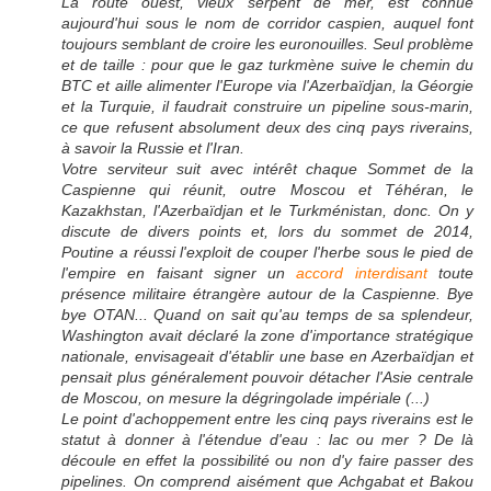
La route ouest, vieux serpent de mer, est connue
aujourd'hui sous le nom de corridor caspien, auquel font
toujours semblant de croire les euronouilles. Seul problème
et de taille : pour que le gaz turkmène suive le chemin du
BTC et aille alimenter l'Europe via l'Azerbaïdjan, la Géorgie
et la Turquie, il faudrait construire un pipeline sous-marin,
ce que refusent absolument deux des cinq pays riverains,
à savoir la Russie et l'Iran.
Votre serviteur suit avec intérêt chaque Sommet de la
Caspienne qui réunit, outre Moscou et Téhéran, le
Kazakhstan, l'Azerbaïdjan et le Turkménistan, donc. On y
discute de divers points et, lors du sommet de 2014,
Poutine a réussi l'exploit de couper l'herbe sous le pied de
l'empire en faisant signer un
accord interdisant
toute
présence militaire étrangère autour de la Caspienne. Bye
bye OTAN... Quand on sait qu'au temps de sa splendeur,
Washington avait déclaré la zone d'importance stratégique
nationale, envisageait d'établir une base en Azerbaïdjan et
pensait plus généralement pouvoir détacher l'Asie centrale
de Moscou, on mesure la dégringolade impériale (...)
Le point d'achoppement entre les cinq pays riverains est le
statut à donner à l'étendue d'eau : lac ou mer ? De là
découle en effet la possibilité ou non d'y faire passer des
pipelines. On comprend aisément que Achgabat et Bakou