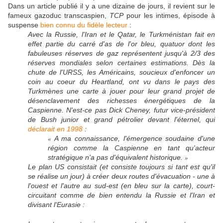
Dans un article publié il y a une dizaine de jours, il revient sur le
fameux gazoduc transcaspien,
TCP
pour les intimes,
épisode à
suspense
bien connu du fidèle lecteur
:
Avec la Russie, l'Iran et le Qatar, le Turkménistan fait en
effet partie du carré d'as de l'or bleu, quatuor dont les
fabuleuses réserves de gaz représentent jusqu'à 2/3 des
réserves mondiales selon certaines estimations. Dès la
chute de l'URSS, les Américains, soucieux d'enfoncer un
coin au coeur du Heartland, ont vu dans le pays des
Turkmènes une carte à jouer pour leur grand projet de
désenclavement des richesses énergétiques de la
Caspienne. N'est-ce pas Dick Cheney, futur vice-président
de Bush junior et grand pétrolier devant l'éternel, qui
déclarait en 1998
:
A ma connaissance, l'émergence soudaine d'une
«
région comme la Caspienne en tant qu'acteur
stratégique n'a pas d'équivalent historique.
»
Le plan US consistait (et consiste toujours si tant est qu'il
se réalise un jour) à créer deux routes d'évacuation - une à
l'ouest et l'autre au sud-est (en bleu sur la carte), court-
circuitant comme de bien entendu la Russie et l'Iran et
divisant l'Eurasie :