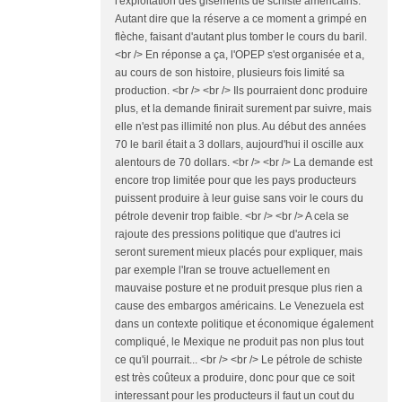
l'exploitation des gisements de schiste américains.
Autant dire que la réserve a ce moment a grimpé en
flèche, faisant d'autant plus tomber le cours du baril.
<br /> En réponse a ça, l'OPEP s'est organisée et a,
au cours de son histoire, plusieurs fois limité sa
production. <br /> <br /> Ils pourraient donc produire
plus, et la demande finirait surement par suivre, mais
elle n'est pas illimité non plus. Au début des années
70 le baril était a 3 dollars, aujourd'hui il oscille aux
alentours de 70 dollars. <br /> <br /> La demande est
encore trop limitée pour que les pays producteurs
puissent produire à leur guise sans voir le cours du
pétrole devenir trop faible. <br /> <br /> A cela se
rajoute des pressions politique que d'autres ici
seront surement mieux placés pour expliquer, mais
par exemple l'Iran se trouve actuellement en
mauvaise posture et ne produit presque plus rien a
cause des embargos américains. Le Venezuela est
dans un contexte politique et économique également
compliqué, le Mexique ne produit pas non plus tout
ce qu'il pourrait... <br /> <br /> Le pétrole de schiste
est très coûteux a produire, donc pour que ce soit
interessant pour les producteurs il faut un cout du