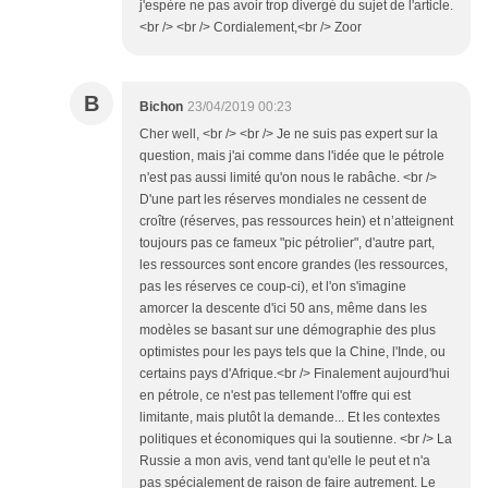
j'espère ne pas avoir trop divergé du sujet de l'article.
<br /> <br /> Cordialement,<br /> Zoor
B
Bichon
23/04/2019 00:23
Cher well, <br /> <br /> Je ne suis pas expert sur la
question, mais j'ai comme dans l'idée que le pétrole
n'est pas aussi limité qu'on nous le rabâche. <br />
D'une part les réserves mondiales ne cessent de
croître (réserves, pas ressources hein) et n’atteignent
toujours pas ce fameux "pic pétrolier", d'autre part,
les ressources sont encore grandes (les ressources,
pas les réserves ce coup-ci), et l'on s'imagine
amorcer la descente d'ici 50 ans, même dans les
modèles se basant sur une démographie des plus
optimistes pour les pays tels que la Chine, l'Inde, ou
certains pays d'Afrique.<br /> Finalement aujourd'hui
en pétrole, ce n'est pas tellement l'offre qui est
limitante, mais plutôt la demande... Et les contextes
politiques et économiques qui la soutienne. <br /> La
Russie a mon avis, vend tant qu'elle le peut et n'a
pas spécialement de raison de faire autrement. Le