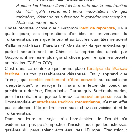
A peine les Russes lèvent-ils leur veto sur la construction
du TCP qu'ils reprennent leurs importations de gaz
turkmène, vidant de sa substance le gazoduc transcaspien.
Malin comme un ours...
Chose promise, chose due : Gazprom
vient de reprendre
, il y a
quatre jours, ses importations d'or bleu en provenance du
Turkménistan, sans que le prix et surtout les quantités ne soient
3
d'ailleurs précisées. Entre les 40 Mds de m
de gaz turkmène qui
partent annuellement en Chine et la reprise des achats par
Gazprom, il ne reste plus grand chose pour remplir les projets
américains (
TAPI
et
TCP
).
C'est dans ce contexte que prend place
l'analyse du
Warsaw
Institute
. au ton passablement désabusé. On y apprend que
Trump, qui
semble réellement s'être converti
au catéchisme
"deepstatique", a envoyé fin mars une lettre de voeux au
président turkmène, l'improbable Gurbanguly Berdimuhamedov,
pour lui souhaiter un joyeux Norouz. Le
nouvel an perse
, issu de
l'immémoriale et
attachante tradition zoroastrienne
, n'est en effet
pas seulement fêté en Iran mais aussi chez ses voisins, dont le
Turkménistan.
Dans sa lettre au style très brzezinskien, le Donald n'a
évidemment pas pu s'empêcher d'insister pour que les richesses
gazières du pays soient écoulées vers l'Europe. Traduction :