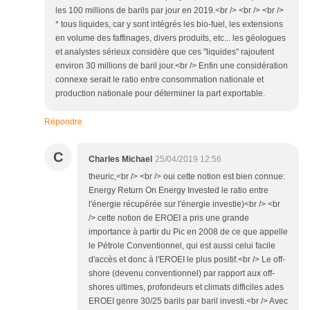
les 100 millions de barils par jour en 2019.<br /> <br /> <br />
* tous liquides, car y sont intégrés les bio-fuel, les extensions
en volume des faffinages, divers produits, etc... les géologues
et analystes sérieux considère que ces "liquides" rajoutent
environ 30 millions de baril jour.<br /> Enfin une considération
connexe serait le ratio entre consommation nationale et
production nationale pour déterminer la part exportable.
Répondre
C
Charles Michael
25/04/2019 12:56
theuric,<br /> <br /> oui cette notion est bien connue:
Energy Return On Energy Invested le ratio entre
l'énergie récupérée sur l'énergie investie)<br /> <br
/> cette notion de EROEI a pris une grande
importance à partir du Pic en 2008 de ce que appelle
le Pétrole Conventionnel, qui est aussi celui facile
d'accès et donc à l'EROEI le plus positif.<br /> Le off-
shore (devenu conventionnel) par rapport aux off-
shores ultimes, profondeurs et climats difficiles ades
EROEI genre 30/25 barils par baril investi.<br /> Avec