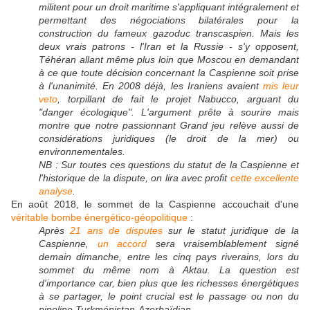
militent pour un droit maritime s'appliquant intégralement et
permettant des négociations bilatérales pour la
construction du fameux gazoduc transcaspien. Mais les
deux vrais patrons - l'Iran et la Russie - s'y opposent,
Téhéran allant même plus loin que Moscou en demandant
à ce que toute décision concernant la Caspienne soit prise
à l'unanimité. En 2008 déjà, les Iraniens avaient
mis leur
veto
, torpillant de fait le projet Nabucco, arguant du
"danger écologique". L'argument prête à sourire mais
montre que notre passionnant Grand jeu relève aussi de
considérations juridiques (le droit de la mer) ou
environnementales.
NB : Sur toutes ces questions du statut de la Caspienne et
l'historique de la dispute, on lira avec profit
cette excellente
analyse
.
En août 2018, le sommet de la Caspienne accouchait d'une
véritable bombe énergético-géopolitique
:
Après
21 ans de disputes
sur le statut juridique de la
Caspienne,
un accord
sera vraisemblablement signé
demain dimanche, entre les cinq pays riverains, lors du
sommet du même nom à Aktau. La question est
d'importance car, bien plus que les richesses énergétiques
à se partager, le point crucial est le passage ou non du
pipeline Turkménistan-Azerbaïdjan.