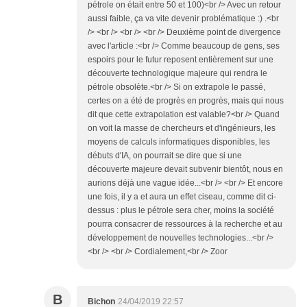
pétrole on était entre 50 et 100)<br /> Avec un retour
aussi faible, ça va vite devenir problématique :) .<br
/> <br /> <br /> <br /> Deuxième point de divergence
avec l'article :<br /> Comme beaucoup de gens, ses
espoirs pour le futur reposent entièrement sur une
découverte technologique majeure qui rendra le
pétrole obsolète.<br /> Si on extrapole le passé,
certes on a été de progrès en progrès, mais qui nous
dit que cette extrapolation est valable?<br /> Quand
on voit la masse de chercheurs et d'ingénieurs, les
moyens de calculs informatiques disponibles, les
débuts d'IA, on pourrait se dire que si une
découverte majeure devait subvenir bientôt, nous en
aurions déjà une vague idée...<br /> <br /> Et encore
une fois, il y a et aura un effet ciseau, comme dit ci-
dessus : plus le pétrole sera cher, moins la société
pourra consacrer de ressources à la recherche et au
développement de nouvelles technologies...<br />
<br /> <br /> Cordialement,<br /> Zoor
B
Bichon
24/04/2019 22:57