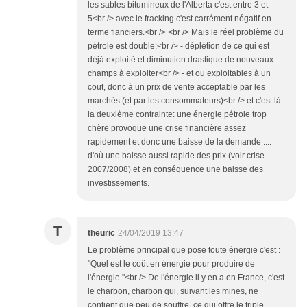
les sables bitumineux de l'Alberta c'est entre 3 et
5<br /> avec le fracking c'est carrément négatif en
terme fianciers.<br /> <br /> Mais le réel problème du
pétrole est double:<br /> - déplétion de ce qui est
déjà exploité et diminution drastique de nouveaux
champs à exploiter<br /> - et ou exploitables à un
cout, donc à un prix de vente acceptable par les
marchés (et par les consommateurs)<br /> et c'est là
la deuxième contrainte: une énergie pétrole trop
chère provoque une crise financière assez
rapidement et donc une baisse de la demande ....
d'où une baisse aussi rapide des prix (voir crise
2007/2008) et en conséquence une baisse des
investissements.
T
theuric
24/04/2019 13:47
Le problème principal que pose toute énergie c'est :
"Quel est le coût en énergie pour produire de
l'énergie."<br /> De l'énergie il y en a en France, c'est
le charbon, charbon qui, suivant les mines, ne
contient que peu de souffre, ce qui offre le triple