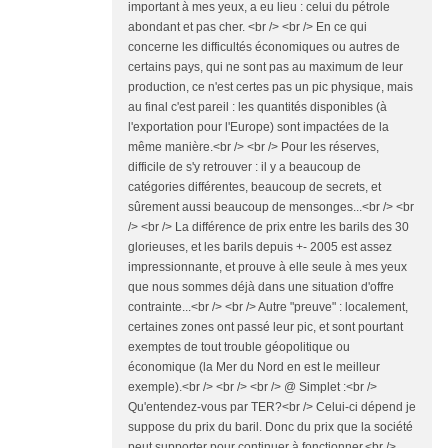
important à mes yeux, a eu lieu : celui du pétrole
abondant et pas cher. <br /> <br /> En ce qui
concerne les difficultés économiques ou autres de
certains pays, qui ne sont pas au maximum de leur
production, ce n'est certes pas un pic physique, mais
au final c'est pareil : les quantités disponibles (à
l'exportation pour l'Europe) sont impactées de la
même manière.<br /> <br /> Pour les réserves,
difficile de s'y retrouver : il y a beaucoup de
catégories différentes, beaucoup de secrets, et
sûrement aussi beaucoup de mensonges...<br /> <br
/> <br /> La différence de prix entre les barils des 30
glorieuses, et les barils depuis +- 2005 est assez
impressionnante, et prouve à elle seule à mes yeux
que nous sommes déjà dans une situation d'offre
contrainte...<br /> <br /> Autre "preuve" : localement,
certaines zones ont passé leur pic, et sont pourtant
exemptes de tout trouble géopolitique ou
économique (la Mer du Nord en est le meilleur
exemple).<br /> <br /> <br /> @ Simplet :<br />
Qu'entendez-vous par TER?<br /> Celui-ci dépend je
suppose du prix du baril. Donc du prix que la société
peut supporter pour continuer à fonctionner.<br />