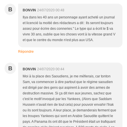
B
BONVIN
24/07/2020 00:48
Ilya dans les 40 ans un personnage ayant acheté un journal
et licencié la moitié des rédacteurs a dit : Ils seront toujours
assez pour écrire des conneries." Le type qui a écrit le $ va
vivre 30 ans, oublie que les choses vont à la vitesse grand V
et que le centre du monde n'est plus aux USA.
Répondre
B
BONVIN
24/07/2020 00:44
Moi à la place des Saoudiens, je me méfierais, car tonton
Sam, va commencer à dire partout que le régime saoudien
est dirigé par des gens qui aspirent à avoir des armes de
destruction massive. Si ça dit rien aux jeunes, sachez que
c'est le motif invoqué par les Yankees, (Alors que Saddam
Hussein n'avait rien de tout cela) pour pouvoir envahir l'Irak
ou ils sont toujours. A leur place, je demanderais ferment que
les troupes Yankees qui sont en Arabie Saoudite quittent le
pays. A Panama ils ont dit que le Président était un trafiquant