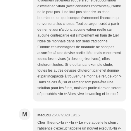
totalement séparées et que si l'une peut continuer
d'exister ad vitam (avec certaines contraintes), l'autre
ne le peut pas. Il ne faut pas attendre un choc
boursier ou un quelconque événement financier qui
renverserait les choses. Tout cet argent créé à partir
de rien et qui n'a donc aucune valeur réelle car
aucune contrepartie est simplement en train de tuer
l'idée de monnaie dans son sens traditionnel.
Comme ces montagnes de monnaie ne sont pas
associées à une devise particulière mais concernent
toutes les devises (à des degrés divers), elles
chuteront toutes. Si le dollar par exemple chute,
toutes les autres devises chuteront par effet domino
et par incapacité à trouver une monnaie refuge.<br />
Dans ce cas là, l'or et l'argent sont peut-être une
solution pour les états, mais les particuliers en seront
dépossédés.<br /> Alors, vive le woofing et le troc ?
M
Madudu
25/07/2020 19:15
Cher Theuric,<br /> <br /> Le vide appelle le plein :
l'absence d'exécutif appelle un nouvel exécutif.<br />