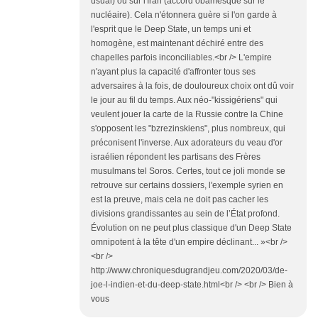
usual) ou sur l'Iran (accord obamesque sur le
nucléaire). Cela n'étonnera guère si l'on garde à
l'esprit que le Deep State, un temps uni et
homogène, est maintenant déchiré entre des
chapelles parfois inconciliables.<br /> L'empire
n'ayant plus la capacité d'affronter tous ses
adversaires à la fois, de douloureux choix ont dû voir
le jour au fil du temps. Aux néo-"kissigériens" qui
veulent jouer la carte de la Russie contre la Chine
s'opposent les "bzrezinskiens", plus nombreux, qui
préconisent l'inverse. Aux adorateurs du veau d'or
israélien répondent les partisans des Frères
musulmans tel Soros. Certes, tout ce joli monde se
retrouve sur certains dossiers, l'exemple syrien en
est la preuve, mais cela ne doit pas cacher les
divisions grandissantes au sein de l’État profond.
Évolution on ne peut plus classique d'un Deep State
omnipotent à la tête d'un empire déclinant... »<br />
<br />
http://www.chroniquesdugrandjeu.com/2020/03/de-
joe-l-indien-et-du-deep-state.html<br /> <br /> Bien à
vous