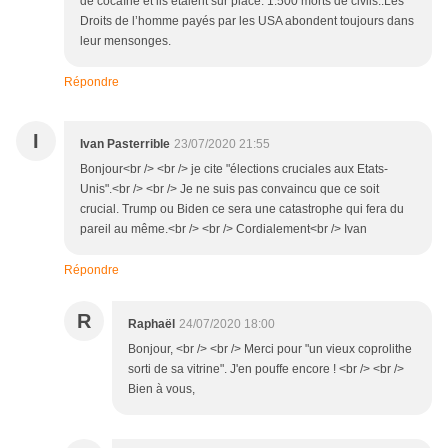
de cocaïne et ils étaient sur place. 1.500 morts de civils..Les
Droits de l’homme payés par les USA abondent toujours dans
leur mensonges.
Répondre
I
Ivan Pasterrible
23/07/2020 21:55
Bonjour<br /> <br /> je cite "élections cruciales aux Etats-
Unis".<br /> <br /> Je ne suis pas convaincu que ce soit
crucial. Trump ou Biden ce sera une catastrophe qui fera du
pareil au même.<br /> <br /> Cordialement<br /> Ivan
Répondre
R
Raphaël
24/07/2020 18:00
Bonjour, <br /> <br /> Merci pour "un vieux coprolithe
sorti de sa vitrine". J'en pouffe encore ! <br /> <br />
Bien à vous,