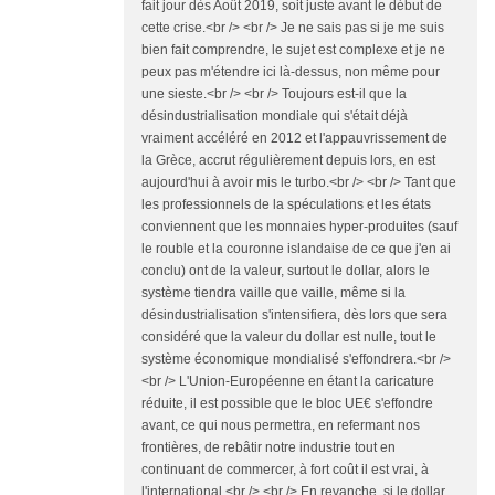
fait jour dès Août 2019, soit juste avant le début de
cette crise.<br /> <br /> Je ne sais pas si je me suis
bien fait comprendre, le sujet est complexe et je ne
peux pas m'étendre ici là-dessus, non même pour
une sieste.<br /> <br /> Toujours est-il que la
désindustrialisation mondiale qui s'était déjà
vraiment accéléré en 2012 et l'appauvrissement de
la Grèce, accrut régulièrement depuis lors, en est
aujourd'hui à avoir mis le turbo.<br /> <br /> Tant que
les professionnels de la spéculations et les états
conviennent que les monnaies hyper-produites (sauf
le rouble et la couronne islandaise de ce que j'en ai
conclu) ont de la valeur, surtout le dollar, alors le
système tiendra vaille que vaille, même si la
désindustrialisation s'intensifiera, dès lors que sera
considéré que la valeur du dollar est nulle, tout le
système économique mondialisé s'effondrera.<br />
<br /> L'Union-Européenne en étant la caricature
réduite, il est possible que le bloc UE€ s'effondre
avant, ce qui nous permettra, en refermant nos
frontières, de rebâtir notre industrie tout en
continuant de commercer, à fort coût il est vrai, à
l'international.<br /> <br /> En revanche, si le dollar