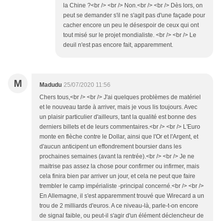
la Chine ?<br /> <br /> Non.<br /> <br /> Dès lors, on
peut se demander s'il ne s'agit pas d'une façade pour
cacher encore un peu le désespoir de ceux qui ont
tout misé sur le projet mondialiste. <br /> <br /> Le
deuil n'est pas encore fait, apparemment.
M
Madudu
25/07/2020 11:56
Chers tous,<br /> <br /> J'ai quelques problèmes de matériel
et le nouveau tarde à arriver, mais je vous lis toujours. Avec
un plaisir particulier d'ailleurs, tant la qualité est bonne des
derniers billets et de leurs commentaires.<br /> <br /> L'Euro
monte en flèche contre le Dollar, ainsi que l'Or et l'Argent, et
d'aucun anticipent un effondrement boursier dans les
prochaines semaines (avant la rentrée).<br /> <br /> Je ne
maitrise pas assez la chose pour confirmer ou infirmer, mais
cela finira bien par arriver un jour, et cela ne peut que faire
trembler le camp impérialiste -principal concerné.<br /> <br />
En Allemagne, il s'est apparemment trouvé que Wirecard a un
trou de 2 milliards d'euros. A ce niveau-là, parle-t-on encore
de signal faible, ou peut-il s'agir d'un élément déclencheur de