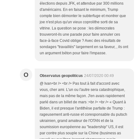
élections depuis JFK, et attendue par 300 millions
d'américains. En en faisant le minimum, Trump
compte bien démonter le subterfuge et montrer que
joe n'est plus qu'un vieux coprolithe sorti de sa
vitrine. La question se pose : les démocrates
trouveront-ils une parade pour faire annuler ces
face-à-face Covid oblige ? Avec des résultats de
sondages "travaillés" largement en sa faveur, , ils ont
un argument béton pour faire l'impasse.
O
Observatus geopoliticus
24/07/2020 00:49
@ Ivan<br /> <br /> Pas tout à fait d'accord avec
vous, cher ami. L'un ou l'autre sera catastrophique,
mais pas de la même façon. J'en avais rapidement
parlé dans un billet de mars :<br /> <br /> « Quant à
Biden, il est presque l'antithèse parfaite de Trump :
rageusement anti-russe et coresponsable du putsch
ukrainien, grand amateur de l'OTAN et de la
soumission européenne au "leadership" US, il est
par contre plus souple sur la Chine (business as