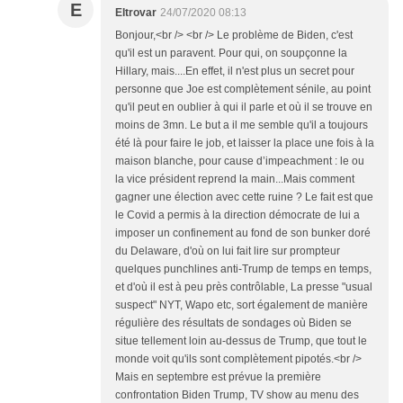
E
Eltrovar
24/07/2020 08:13
Bonjour,<br /> <br /> Le problème de Biden, c'est
qu'il est un paravent. Pour qui, on soupçonne la
Hillary, mais....En effet, il n'est plus un secret pour
personne que Joe est complètement sénile, au point
qu'il peut en oublier à qui il parle et où il se trouve en
moins de 3mn. Le but a il me semble qu'il a toujours
été là pour faire le job, et laisser la place une fois à la
maison blanche, pour cause d’impeachment : le ou
la vice président reprend la main...Mais comment
gagner une élection avec cette ruine ? Le fait est que
le Covid a permis à la direction démocrate de lui a
imposer un confinement au fond de son bunker doré
du Delaware, d'où on lui fait lire sur prompteur
quelques punchlines anti-Trump de temps en temps,
et d'où il est à peu près contrôlable, La presse "usual
suspect" NYT, Wapo etc, sort également de manière
régulière des résultats de sondages où Biden se
situe tellement loin au-dessus de Trump, que tout le
monde voit qu'ils sont complètement pipotés.<br />
Mais en septembre est prévue la première
confrontation Biden Trump, TV show au menu des