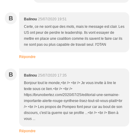
B
Balinou
25/07/2020 19:51
Certe, ce ne sont que des mots, mais le message est clair. Les
US ont peur de perdre le leadership. Ils vont essayer de
mettre en place une coalition comme ils savent le faire car ils
ne sont pas ou plus capable de travail seul. l'OTAN
Répondre
B
Balinou
25/07/2020 17:35
Bonjour tout le monde,<br /> <br /> Je vous invite à lire le
texte sous ce lien.<br /> <br />
https://brunobertez.com/2020/07/25/editorial-une-semaine-
importante-alerte-rouge-synthese-lisez-tout-sil-vous-plait/<br
/> <br /> Les propos de Pompeo font peur car au bout de son
discours, c'est la guerre qui se profile ...<br /> <br /> Bien à
vous ...
Répondre