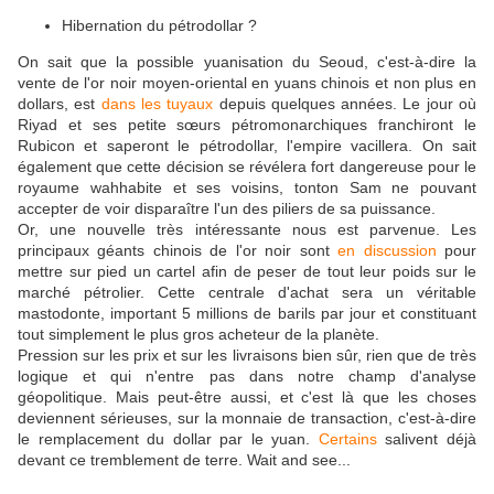
Hibernation du pétrodollar ?
On sait que la possible yuanisation du Seoud, c'est-à-dire la
vente de l'or noir moyen-oriental en yuans chinois et non plus en
dollars, est
dans les tuyaux
depuis quelques années. Le jour où
Riyad et ses petite sœurs pétromonarchiques franchiront le
Rubicon et saperont le pétrodollar, l'empire vacillera. On sait
également que cette décision se révélera fort dangereuse pour le
royaume wahhabite et ses voisins, tonton Sam ne pouvant
accepter de voir disparaître l'un des piliers de sa puissance.
Or, une nouvelle très intéressante nous est parvenue. Les
principaux géants chinois de l'or noir sont
en discussion
pour
mettre sur pied un cartel afin de peser de tout leur poids sur le
marché pétrolier. Cette centrale d'achat sera un véritable
mastodonte, important 5 millions de barils par jour et constituant
tout simplement le plus gros acheteur de la planète.
Pression sur les prix et sur les livraisons bien sûr, rien que de très
logique et qui n'entre pas dans notre champ d'analyse
géopolitique. Mais peut-être aussi, et c'est là que les choses
deviennent sérieuses, sur la monnaie de transaction, c'est-à-dire
le remplacement du dollar par le yuan.
Certains
salivent déjà
devant ce tremblement de terre. Wait and see...