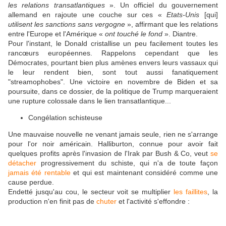
les relations transatlantiques
». Un officiel du gouvernement
allemand en rajoute une couche sur ces «
Etats-Unis
[qui]
utilisent les sanctions sans vergogne
», affirmant que les relations
entre l'Europe et l'Amérique «
ont touché le fond
». Diantre.
Pour l'instant, le Donald cristallise un peu facilement toutes les
rancœurs européennes. Rappelons cependant que les
Démocrates, pourtant bien plus amènes envers leurs vassaux qui
le leur rendent bien, sont tout aussi fanatiquement
"streamophobes". Une victoire en novembre de Biden et sa
poursuite, dans ce dossier, de la politique de Trump marqueraient
une rupture colossale dans le lien transatlantique...
Congélation schisteuse
Une mauvaise nouvelle ne venant jamais seule, rien ne s'arrange
pour l'or noir américain. Halliburton, connue pour avoir fait
quelques profits après l'invasion de l'Irak par Bush & Co, veut
se
détacher
progressivement du schiste, qui n'a de toute façon
jamais été rentable
et qui est maintenant considéré comme une
cause perdue.
Endetté jusqu'au cou, le secteur voit se multiplier
les faillites
, la
production n'en finit pas de
chuter
et l'activité s'effondre :