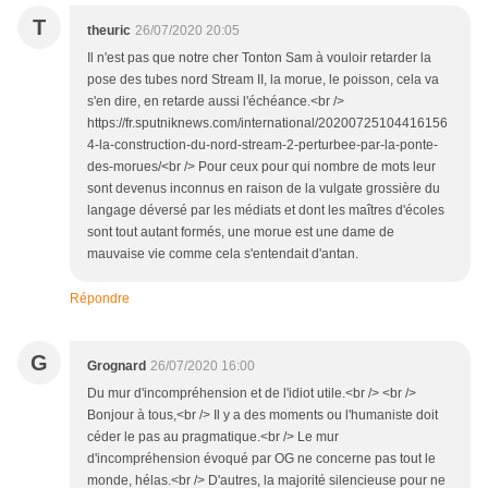
T
theuric
26/07/2020 20:05
Il n'est pas que notre cher Tonton Sam à vouloir retarder la
pose des tubes nord Stream II, la morue, le poisson, cela va
s'en dire, en retarde aussi l'échéance.<br />
https://fr.sputniknews.com/international/20200725104416156
4-la-construction-du-nord-stream-2-perturbee-par-la-ponte-
des-morues/<br /> Pour ceux pour qui nombre de mots leur
sont devenus inconnus en raison de la vulgate grossière du
langage déversé par les médiats et dont les maîtres d'écoles
sont tout autant formés, une morue est une dame de
mauvaise vie comme cela s'entendait d'antan.
Répondre
G
Grognard
26/07/2020 16:00
Du mur d'incompréhension et de l'idiot utile.<br /> <br />
Bonjour à tous,<br /> Il y a des moments ou l'humaniste doit
céder le pas au pragmatique.<br /> Le mur
d'incompréhension évoqué par OG ne concerne pas tout le
monde, hélas.<br /> D'autres, la majorité silencieuse pour ne