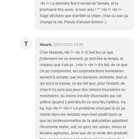
<br /> La dernière fois il venait de l'armée, et la
prochaine fois aussi -à mon avis ! ^^ <br /> <br />
Sage décision que d'arrêter la clope, crise ou pas ça
change la vie. Parole d'ancien fumeur ;)
T
theuric
25/07/2020 19:09
Cher Madudu,<br /> <br /> (C'est fou ce que
j'interviens en ce moment, ça doit être le temps, la
chaleur, que s'ais-je...)<br /> <br /> En fait, de ce que
j'ai pu comprendre, les surproductions monétaires
servent à acheter, par les banques centrales, tout ce
qui est à la baisse, ce qui fait que, pour l'instant, de
crise il n'y aura pas pour des raisons boursières ou
monétaires, du-moins est-elle dissimulée par cet
artifice (quand il prendra fin ce sera feu l'artifice, ha,
ha, ha).<br /> <br /> Le problème n'est pas là où ça
radote dans les médiats mais bien plutôt dans ce
que les professionnelles de la spéculation appellent
l'économie réelle, soit, en gros, les usines, mines et
terrains agricoles, ainsi que de la vente des produits