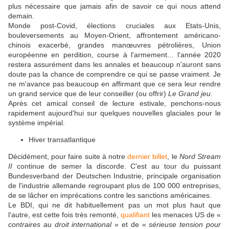
plus nécessaire que jamais afin de savoir ce qui nous attend
demain.
Monde post-Covid, élections cruciales aux Etats-Unis,
bouleversements au Moyen-Orient, affrontement américano-
chinois exacerbé, grandes manœuvres pétrolières, Union
européenne en perdition, course à l'armement... l'année 2020
restera assurément dans les annales et beaucoup n'auront sans
doute pas la chance de comprendre ce qui se passe vraiment. Je
ne m'avance pas beaucoup en affirmant que ce sera leur rendre
un grand service que de leur conseiller (ou offrir)
Le Grand jeu
.
Après cet amical conseil de lecture estivale, penchons-nous
rapidement aujourd'hui sur quelques nouvelles glaciales pour le
système impérial.
Hiver transatlantique
Décidément, pour faire suite à notre
dernier billet
, le
Nord Stream
II
continue de semer la discorde. C'est au tour du puissant
Bundesverband der Deutschen Industrie, principale organisation
de l'industrie allemande regroupant plus de 100 000 entreprises,
de se lâcher en imprécations contre les sanctions américaines.
Le BDI, qui ne dit habituellement pas un mot plus haut que
l'autre, est cette fois très remonté,
qualifiant
les menaces US de «
contraires au droit international
» et de «
sérieuse tension pour