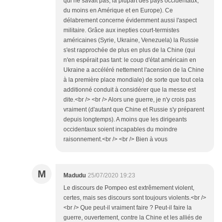
qui ne savait pas, la plupart des pays occidentaux,
du moins en Amérique et en Europe). Ce
délabrement concerne évidemment aussi l'aspect
militaire. Grâce aux inepties court-termistes
américaines (Syrie, Ukraine, Venezuela) la Russie
s'est rapprochée de plus en plus de la Chine (qui
n'en espérait pas tant: le coup d'état américain en
Ukraine a accéléré nettement l'acension de la Chine
à la première place mondiale) de sorte que tout cela
additionné conduit à considérer que la messe est
dite.<br /> <br /> Alors une guerre, je n'y crois pas
vraiment (d'autant que Chine et Russie s'y préparent
depuis longtemps). A moins que les dirigeants
occidentaux soient incapables du moindre
raisonnement.<br /> <br /> Bien à vous
M
Madudu
25/07/2020 19:23
Le discours de Pompeo est extrêmement violent,
certes, mais ses discours sont toujours violents.<br />
<br /> Que peut-il vraiment faire ? Peut-il faire la
guerre, ouvertement, contre la Chine et les alliés de