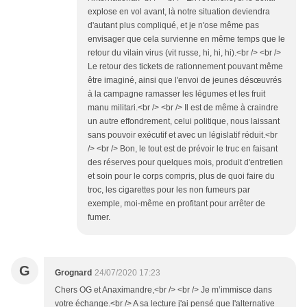
explose en vol avant, là notre situation deviendra
d'autant plus compliqué, et je n'ose même pas
envisager que cela survienne en même temps que le
retour du vilain virus (vit russe, hi, hi, hi).<br /> <br />
Le retour des tickets de rationnement pouvant même
être imaginé, ainsi que l'envoi de jeunes désœuvrés
à la campagne ramasser les légumes et les fruit
manu militari.<br /> <br /> Il est de même à craindre
un autre effondrement, celui politique, nous laissant
sans pouvoir exécutif et avec un législatif réduit.<br
/> <br /> Bon, le tout est de prévoir le truc en faisant
des réserves pour quelques mois, produit d'entretien
et soin pour le corps compris, plus de quoi faire du
troc, les cigarettes pour les non fumeurs par
exemple, moi-même en profitant pour arrêter de
fumer.
G
Grognard
24/07/2020 17:23
Chers OG et Anaximandre,<br /> <br /> Je m’immisce dans
votre échange.<br /> A sa lecture j'ai pensé que l'alternative