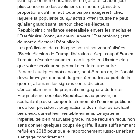
islamique et même l'islamisme en général, chaque jour
plus consciente des évolutions du monde (dans des
proportions qu'il ne faut toutefois pas exagérer), chez
laquelle la popularité du
djihadist's killer
Poutine ne peut
qu'aller grandissant, surtout chez les électeurs
Républicains ; méfiance généralisée envers les médias et
l'Etat fédéral (donc, en creux, envers l'Etat profond) ; raz
de marée électoral Républicain...
Les prédictions de ce blog se sont si souvent réalisées
(Brexit, élection de Trump, libération d'Alep, coup d'Etat en
Turquie, désastre saoudien, conflit gelé en Ukraine etc.)
que votre serviteur se permet d'en faire une autre.
Pendant quelques mois encore, peut-être un an, le Donald
devra louvoyer, donnant du grain à moudre au parti de la
guerre, alternant les signaux contradictoires.
Concomitamment, le pragmatisme gagnera du terrain.
Pragmatisme des élus Républicains au pouvoir, ne
souhaitant pas se couper totalement de l'opinion publique
ni de leur président ; pragmatisme des militaires sachant
bien, eux, qui est leur véritable ennemi. Le système
impérial, de bien mauvaise grâce, ira de recul en recul, non
sans donner quelques coups de griffe. Il aura suffisamment
reflué en 2018 pour que le rapprochement russo-américain
s'engage concrètement.