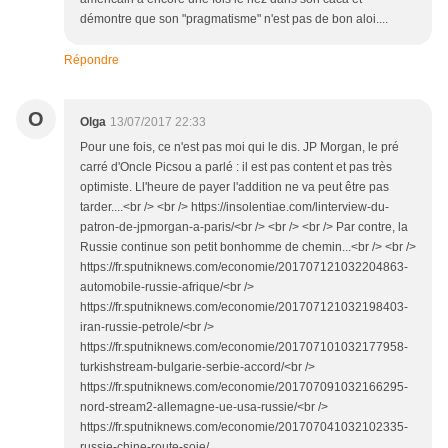
démontre que son "pragmatisme" n'est pas de bon aloi....
Répondre
O
Olga
13/07/2017 22:33
Pour une fois, ce n'est pas moi qui le dis. JP Morgan, le pré
carré d'Oncle Picsou a parlé : il est pas content et pas très
optimiste. Ll'heure de payer l'addition ne va peut être pas
tarder....<br /> <br /> https://insolentiae.com/linterview-du-
patron-de-jpmorgan-a-paris/<br /> <br /> <br /> Par contre, la
Russie continue son petit bonhomme de chemin...<br /> <br />
https://fr.sputniknews.com/economie/201707121032204863-
automobile-russie-afrique/<br />
https://fr.sputniknews.com/economie/201707121032198403-
iran-russie-petrole/<br />
https://fr.sputniknews.com/economie/201707101032177958-
turkishstream-bulgarie-serbie-accord/<br />
https://fr.sputniknews.com/economie/201707091032166295-
nord-stream2-allemagne-ue-usa-russie/<br />
https://fr.sputniknews.com/economie/201707041032102335-
russie-chine-route-soie/