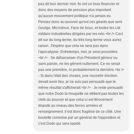
pas dit leur dernier mot. Ils ont un bras financier et
donc des moyens de pression plus important
qu'aucun mouvement politique n'a jamais eu.
Pensez donc au pouvoir qu'ont ces géants que sont
Goulge, Microdoux, Face de bouc, et toutes les Ltd
militaro-industrielles dirigées par les néo.<br /> Ceci
dit sur du long terme, du très long terme vous aurez
raison. J'espère que cela ne sera pas dans
l'apocalypse. Entretemps, moi, je serai poussière.
<br /> - Se débarrasser d'un Président gêneur ou
sans parole, ne les gênent nullement. Ce ne serait
pas une première, ni probablement la dernière.<br />
- Si dans l'état des choses, une nouvelle élection
devait avoir lieu, je ne suis pas persuadé que le
même résultat s'afficherait.<br /> - Je reste persuadé
que notre Dodo la Houpette ne détient pas toutes les
clefs du pouvoir et que celui-ci est férocement
disputé au niveau des forces armées et
renseignement. Il est donc fragilisé de ce côté. Une
boulette commise par un général de l'opposition et
c'est Dodo qui sera lapidé.