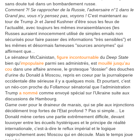
sans doute tué dans un bombardement russe.
Comment ?! Se rapprocher de la Russie, l'adversaire n°1 dans le
Grand jeu, vous n'y pensez pas, voyons !
C'est maintenant au
tour de Trump Jr et Jared Kushner d'être sous les feux de
l'actualité, avec toujours les mêmes invraisemblances (les
Russes auraient innocemment utilisé de simples emails non
sécurisés pour faire passer des informations "très sensibles") et
les mêmes et désormais fameuses "sources anonymes" qui
affirment que...
Le sénateur McCainistan,
figure incontournable
du
Deep State
bien qu'
impopulaire
parmi ses administrés, est
mouillé jusqu'au
cou
dans une affaire annexe, le grotesque "dossier" des douches
d'urine du Donald à Moscou, repris en coeur par la journaloperie
occidentale dite sérieuse il y a quelques mois. Et pourtant, c'est
un néo-con proche du Follamour sénatorial que l'administration
Trump
a nommé
comme envoyé spécial sur l'Ukraine suite aux
discussions de Hambourg.
Game over
pour le draineur de marais, qui se plie aux injonctions
décidément trop fortes de l'Etat profond ? Pas si simple... Le
Donald mène certes une partie extrêmement difficile, devant
louvoyer entre les écueils hystériques et le principe de réalité
internationale, c'est-à-dire le reflux impérial et le logique
rapprochement avec Moscou qui en découle. Mais le temps joue