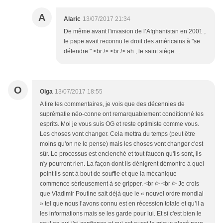
A
Alaric
13/07/2017 21:34
De même avant l'invasion de l’Afghanistan en 2001 ,
le pape avait reconnu le droit des américains à "se
défendre " <br /> <br /> ah , le saint siège ...
O
Olga
13/07/2017 18:55
A lire les commentaires, je vois que des décennies de
suprématie néo-conne ont remarquablement conditionné les
esprits. Moi je vous suis OG et reste optimiste comme vous.
Les choses vont changer. Cela mettra du temps (peut être
moins qu'on ne le pense) mais les choses vont changer c'est
sûr. Le processus est enclenché et tout faucon qu'ils sont, ils
n'y pourront rien. La façon dont ils dénigrent démontre à quel
point ils sont à bout de souffle et que la mécanique
commence sérieusement à se gripper. <br /> <br /> Je crois
que Vladimir Poutine sait déjà que le « nouvel ordre mondial
» tel que nous l’avons connu est en récession totale et qu’il a
les informations mais se les garde pour lui. Et si c'est bien le