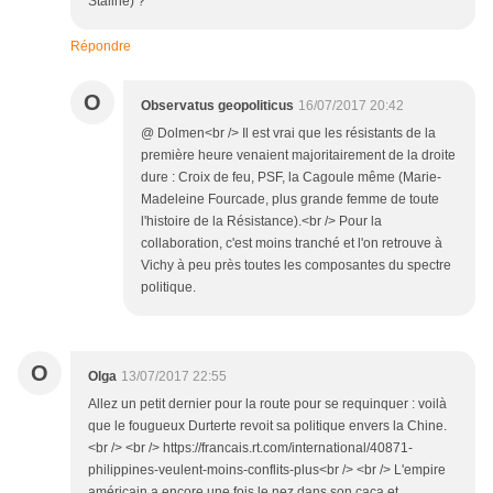
Staline) ?
Répondre
O
Observatus geopoliticus
16/07/2017 20:42
@ Dolmen<br /> Il est vrai que les résistants de la
première heure venaient majoritairement de la droite
dure : Croix de feu, PSF, la Cagoule même (Marie-
Madeleine Fourcade, plus grande femme de toute
l'histoire de la Résistance).<br /> Pour la
collaboration, c'est moins tranché et l'on retrouve à
Vichy à peu près toutes les composantes du spectre
politique.
O
Olga
13/07/2017 22:55
Allez un petit dernier pour la route pour se requinquer : voilà
que le fougueux Durterte revoit sa politique envers la Chine.
<br /> <br /> https://francais.rt.com/international/40871-
philippines-veulent-moins-conflits-plus<br /> <br /> L'empire
américain a encore une fois le nez dans son caca et