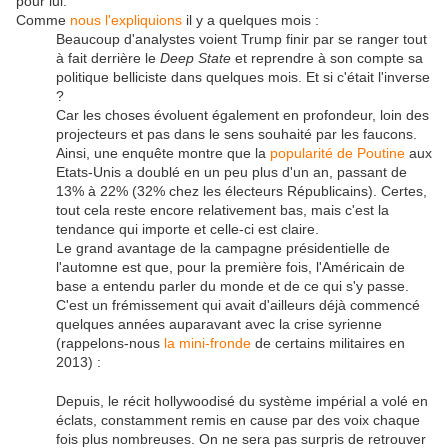
pour lui.
Comme
nous l'expliquions
il y a quelques mois :
Beaucoup d'analystes voient Trump finir par se ranger tout
à fait derrière le
Deep State
et reprendre à son compte sa
politique belliciste dans quelques mois. Et si c'était l'inverse
?
Car les choses évoluent également en profondeur, loin des
projecteurs et pas dans le sens souhaité par les faucons.
Ainsi, une enquête montre que la
popularité de Poutine
aux
Etats-Unis a doublé en un peu plus d'un an, passant de
13% à 22% (32% chez les électeurs Républicains). Certes,
tout cela reste encore relativement bas, mais c'est la
tendance qui importe et celle-ci est claire.
Le grand avantage de la campagne présidentielle de
l'automne est que, pour la première fois, l'Américain de
base a entendu parler du monde et de ce qui s'y passe.
C'est un frémissement qui avait d'ailleurs déjà commencé
quelques années auparavant avec la crise syrienne
(rappelons-nous
la mini-fronde
de certains militaires en
2013) :
Depuis, le récit hollywoodisé du système impérial a volé en
éclats, constamment remis en cause par des voix chaque
fois plus nombreuses. On ne sera pas surpris de retrouver