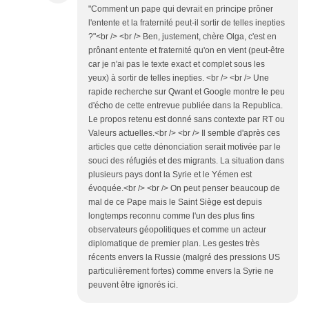
"Comment un pape qui devrait en principe prôner
l'entente et la fraternité peut-il sortir de telles inepties
?"<br /> <br /> Ben, justement, chère Olga, c'est en
prônant entente et fraternité qu'on en vient (peut-être
car je n'ai pas le texte exact et complet sous les
yeux) à sortir de telles inepties. <br /> <br /> Une
rapide recherche sur Qwant et Google montre le peu
d'écho de cette entrevue publiée dans la Republica.
Le propos retenu est donné sans contexte par RT ou
Valeurs actuelles.<br /> <br /> Il semble d'après ces
articles que cette dénonciation serait motivée par le
souci des réfugiés et des migrants. La situation dans
plusieurs pays dont la Syrie et le Yémen est
évoquée.<br /> <br /> On peut penser beaucoup de
mal de ce Pape mais le Saint Siège est depuis
longtemps reconnu comme l'un des plus fins
observateurs géopolitiques et comme un acteur
diplomatique de premier plan. Les gestes très
récents envers la Russie (malgré des pressions US
particulièrement fortes) comme envers la Syrie ne
peuvent être ignorés ici.