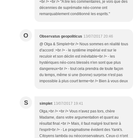
<br /> <br /> "A lire les commentaires, je vois que des
décennies de suprématie néo-conne ont
remarquablement conditionné les esprits."
O
Observatus geopoliticus
13/07/2017 20:46
@ Olga & Simplet<br /> Nous sommes en réalité tous
d'accord :<br /> - le système impérial est sur le
reculoir et son déclin est inévitable<br /> - les
hystériques néo-cons blessés n'en sont que plus
dangereux<br /> - tout cela prendra de toute façon
du temps, même si une (bonne) surprise n'est pas
impossible à plus court terme<br /> Bien à vous deux
S
simplet
13/07/2017 19:41
Olga,<br /> <br /> Vous n'avez pas tors, chère
Madame, dans votre argumentation et quant au
résultat final.<br /> Mais, il faut malgré tout tenir à
l'esprit<br /> - Le pragmatisme évident des Yank's.
Citoyens lambda ou néoconservateurs. Ceux-ci n'ont