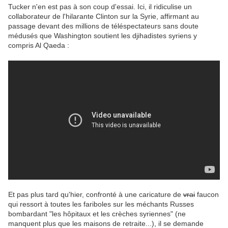
Tucker n'en est pas à son coup d'essai. Ici, il ridiculise un
collaborateur de l'hilarante Clinton sur la Syrie, affirmant au
passage devant des millions de téléspectateurs sans doute
médusés que Washington soutient les djihadistes syriens y
compris Al Qaeda :
Et pas plus tard qu'hier, confronté à une caricature de
vrai
faucon
qui ressort à toutes les fariboles sur les méchants Russes
bombardant "les hôpitaux et les crèches syriennes" (ne
manquent plus que les maisons de retraite...), il se demande