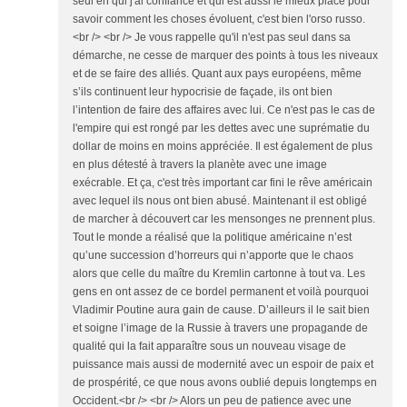
seul en qui j'ai confiance et qui est aussi le mieux placé pour
savoir comment les choses évoluent, c'est bien l'orso russo.
<br /> <br /> Je vous rappelle qu'il n'est pas seul dans sa
démarche, ne cesse de marquer des points à tous les niveaux
et de se faire des alliés. Quant aux pays européens, même
s’ils continuent leur hypocrisie de façade, ils ont bien
l’intention de faire des affaires avec lui. Ce n'est pas le cas de
l'empire qui est rongé par les dettes avec une suprématie du
dollar de moins en moins appréciée. Il est également de plus
en plus détesté à travers la planète avec une image
exécrable. Et ça, c'est très important car fini le rêve américain
avec lequel ils nous ont bien abusé. Maintenant il est obligé
de marcher à découvert car les mensonges ne prennent plus.
Tout le monde a réalisé que la politique américaine n’est
qu’une succession d’horreurs qui n’apporte que le chaos
alors que celle du maître du Kremlin cartonne à tout va. Les
gens en ont assez de ce bordel permanent et voilà pourquoi
Vladimir Poutine aura gain de cause. D’ailleurs il le sait bien
et soigne l’image de la Russie à travers une propagande de
qualité qui la fait apparaître sous un nouveau visage de
puissance mais aussi de modernité avec un espoir de paix et
de prospérité, ce que nous avons oublié depuis longtemps en
Occident.<br /> <br /> Alors un peu de patience avec une