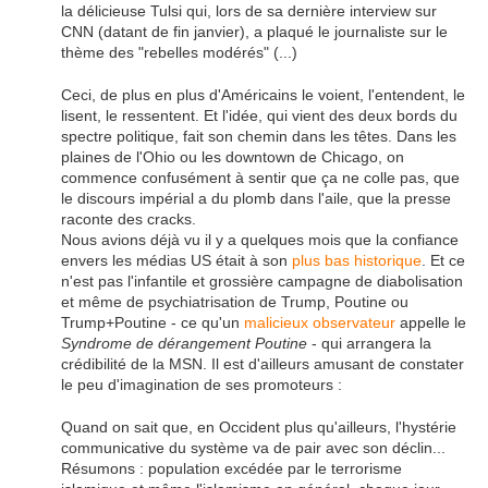
la délicieuse Tulsi qui, lors de sa dernière interview sur
CNN (datant de fin janvier), a plaqué le journaliste sur le
thème des "rebelles modérés" (...)
Ceci, de plus en plus d'Américains le voient, l'entendent, le
lisent, le ressentent. Et l'idée, qui vient des deux bords du
spectre politique, fait son chemin dans les têtes. Dans les
plaines de l'Ohio ou les downtown de Chicago, on
commence confusément à sentir que ça ne colle pas, que
le discours impérial a du plomb dans l'aile, que la presse
raconte des cracks.
Nous avions déjà vu il y a quelques mois que la confiance
envers les médias US était à son
plus bas historique
. Et ce
n'est pas l'infantile et grossière campagne de diabolisation
et même de psychiatrisation de Trump, Poutine ou
Trump+Poutine - ce qu'un
malicieux observateur
appelle le
Syndrome de dérangement Poutine
- qui arrangera la
crédibilité de la MSN. Il est d'ailleurs amusant de constater
le peu d'imagination de ses promoteurs :
Quand on sait que, en Occident plus qu'ailleurs, l'hystérie
communicative du système va de pair avec son déclin...
Résumons : population excédée par le terrorisme