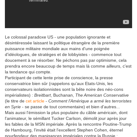
Le colossal paradoxe US - une population ignorante et
désintéressée laissant la politique étrangère de la première
puissance militaire mondiale aux mains d'une poignée
d'idéologues, de stratèges et de lobbyistes - commence tout
doucement à se résorber. Ne péchons pas par optimisme, cela
prendra encore beaucoup de temps mais là comme ailleurs, c'est
la tendance qui compte.
Participant de cette lente prise de conscience, la presse
conservatrice bien sûr (rappelons qu'aux Etats-Unis, les
conservateurs isolationnistes sont la bête noire des néo-cons
impérialistes) :
Breitbart
, Buchanan,
The American Conservative
(le titre de
cet article
-
Comment l'Amérique a armé les terroristes
en Syrie
- se passe de tout commentaire) et bien d'autres...
Mais aussi l'émission la plus populaire du câble américain, dont
l'animateur, le sémillant Tucker Carlson, démolit jour après jour
les fables de la MSN impériale. Après la rencontre Poutine-Trump
de Hambourg, l'invité était l'excellent Stephen Cohen, éternel
pourfendeur des manigances impériales contre la Russie :