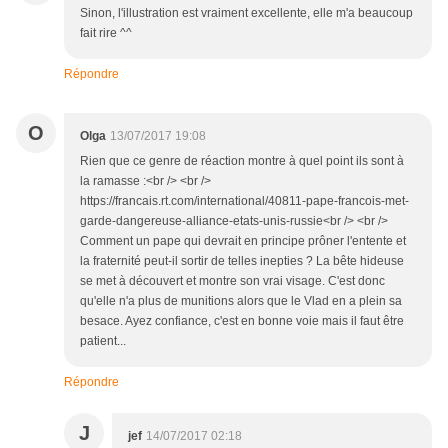
Sinon, l'illustration est vraiment excellente, elle m'a beaucoup
fait rire ^^
Répondre
O
Olga
13/07/2017 19:08
Rien que ce genre de réaction montre à quel point ils sont à
la ramasse :<br /> <br />
https://francais.rt.com/international/40811-pape-francois-met-
garde-dangereuse-alliance-etats-unis-russie<br /> <br />
Comment un pape qui devrait en principe prôner l'entente et
la fraternité peut-il sortir de telles inepties ? La bête hideuse
se met à découvert et montre son vrai visage. C'est donc
qu'elle n'a plus de munitions alors que le Vlad en a plein sa
besace. Ayez confiance, c'est en bonne voie mais il faut être
patient...
Répondre
J
jef
14/07/2017 02:18