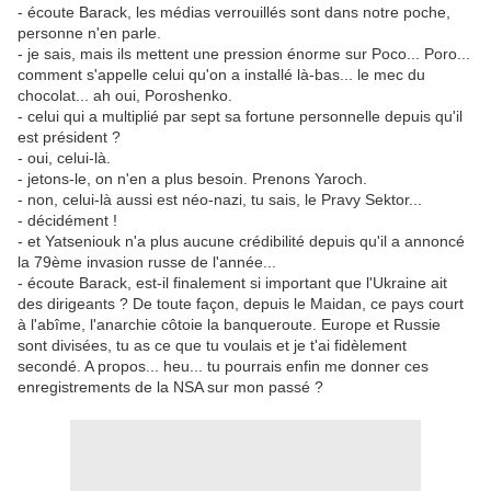
- écoute Barack, les médias verrouillés sont dans notre poche,
personne n'en parle.
- je sais, mais ils mettent une pression énorme sur Poco... Poro...
comment s'appelle celui qu'on a installé là-bas... le mec du
chocolat... ah oui, Poroshenko.
- celui qui a multiplié par sept sa fortune personnelle depuis qu'il
est président ?
- oui, celui-là.
- jetons-le, on n'en a plus besoin. Prenons Yaroch.
- non, celui-là aussi est néo-nazi, tu sais, le Pravy Sektor...
- décidément !
- et Yatseniouk n'a plus aucune crédibilité depuis qu'il a annoncé
la 79ème invasion russe de l'année...
- écoute Barack, est-il finalement si important que l'Ukraine ait
des dirigeants ? De toute façon, depuis le Maidan, ce pays court
à l'abîme, l'anarchie côtoie la banqueroute. Europe et Russie
sont divisées, tu as ce que tu voulais et je t'ai fidèlement
secondé. A propos... heu... tu pourrais enfin me donner ces
enregistrements de la NSA sur mon passé ?