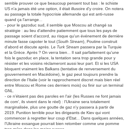
semble prouver ce que beaucoup pensent tout bas : le schiste
US n'a jamais été une option, il était illusoire d'y croire. On notera
au passage la totale hypocrisie allemande qui est anti-russe
quand ça l'arrange...
- pour le gazoduc sud, il semble que Moscou ait changé sa
stratégie : au lieu d'attendre patiemment que tous les pays de
passage soient d'accord, au risque qu'un événement de dernière
minute fasse capoter le tout (
South Stream
), Poutine construit
d'abord et discute après. Le
Turk Stream
passera par la Turquie
et la Grèce. Après ? On verra bien... Il sait parfaitement qu'une
fois le gazoduc en place, la tentation sera trop grande pour y
résister et les voisins réclameront aussi leur part. Et si les USA
bloquent vraiment les Balkans (tentative de renversement du
gouvernement en Macédoine), le gaz peut toujours prendre la
direction de l'Italie (voir le rapprochement discret mais bien réel
entre Moscou et Rome ces derniers mois) ou finir sur un terminal
GNL.
- ce n'étaient pas des paroles en l'air (les Russes ne font jamais
de com', ils vivent dans le réel) : l'Ukraine sera totalement
marginalisée, plus une goutte de gaz n'y passera à partir de
2019. Punition terrible pour les dirigeants de Kiev qui vont
commencer à regretter leur coup d'Etat... Dans quelques années,
l'Ukraine exsangue pourrait bien retomber comme une pomme