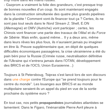
trop mûre dans les mains russes.
- Gazprom a vraiment la folie des grandeurs, c'est presque trop
de bonnes nouvelles d'un coup. Ils sont maintenant engagés
dans la construction simultanée des quatre plus grands pipelines
de la planète ! Comment vont-ils financer tout ça ? Certes, ils ne
sont pas tout seuls dans le
Nord Stream 2
, Shell, E.ON
(Allemagne) et OMV (Autriche) vont participer ; certes, les
Chinois vont financer une partie des travaux de l'
Altaî
et du
Force
de Sibérie
. Mais enfin, quand même... Il y a deux ans, même
dans leurs rêves les plus fous, ils n'auraient jamais pu imaginer
en être là. Preuve supplémentaire que, en dépit de quelques
difficultés économiques passagères, la crise ukrainienne a été du
pain béni pour la Russie (Crimée russe, neutralisation définitive
de l'Ukraine qui n'entrera jamais dans l'OTAN, développement
des BRICS et de l'OCS, Union Eurasienne...)
Toujours à St Petersboug, Tsipras s'est lancé lors de son discours
dans
une charge
contre l'Europe qui "se prend toujours pour le
centre du monde". Les louanges aux BRICS et au monde
multipolaire seraient-ils un appel du pied en vue de la sortie
prochaine du système euro ?
En tout cas, nos petits
propagandistes
journalistes atlantistes se
lamentent. Dans le
Figaro,
l'inénarrable Pierre Avril pleure à