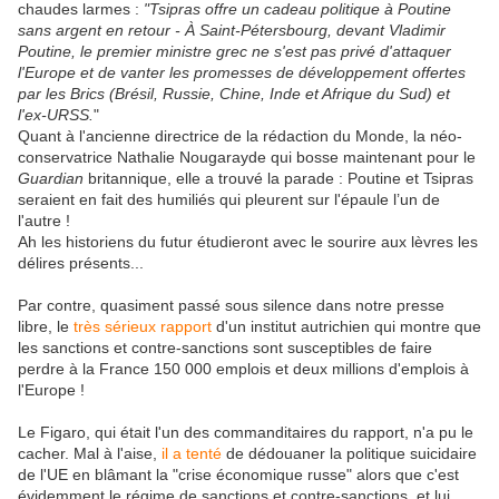
chaudes larmes :
"Tsipras offre un cadeau politique à Poutine
sans argent en retour - À Saint-Pétersbourg, devant Vladimir
Poutine, le premier ministre grec ne s'est pas privé d'attaquer
l'Europe et de vanter les promesses de développement offertes
par les Brics (Brésil, Russie, Chine, Inde et Afrique du Sud) et
l'ex-URSS.
"
Quant à l'ancienne directrice de la rédaction du Monde, la néo-
conservatrice Nathalie Nougarayde qui bosse maintenant pour le
Guardian
britannique, elle a trouvé la parade : Poutine et Tsipras
seraient en fait des humiliés qui pleurent sur l'épaule l’un de
l'autre !
Ah les historiens du futur étudieront avec le sourire aux lèvres les
délires présents...
Par contre, quasiment passé sous silence dans notre presse
libre, le
très sérieux rapport
d'un institut autrichien qui montre que
les sanctions et contre-sanctions sont susceptibles de faire
perdre à la France 150 000 emplois et deux millions d'emplois à
l'Europe !
Le Figaro, qui était l'un des commanditaires du rapport, n'a pu le
cacher. Mal à l'aise,
il a tenté
de dédouaner la politique suicidaire
de l'UE en blâmant la "crise économique russe" alors que c'est
évidemment le régime de sanctions et contre-sanctions, et lui