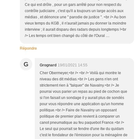
Ce qui est drôle , pour un gars arrêté pour non respect du
contrôle judiciaire , c'est qu'il a toujours un large accès aux
médias , et dénonce une " parodie de justice ". <br /> Au bon
vieux temps du KGB , il n'aurait jamais pu donner la moindre
interview ; il aurait disparu des radars depuis longtemps !<br
/> Les temps ont bien changé du côté de l'Oural ....
Répondre
G
Grognard
19/01/2021 14:55
Cher Obermeyer,<br /> <br /> Voilà qui montre le
niveau des dit médias.<br /> Les gens n'en ont
strictement rien à "talquer" de Navalny.<br /> Je
pourrai vous parier un repas au pied de cochon que
si l'on faisait un sondage il y aurait plus de sondés
pour vous répondre une application qu'un homme
politique.<br /> Faire de Navalny un opposant
politique de premier plan revient à comparer un
canot pneumatique au feu paquebot France.<br />
Le seul qui pourrait se fendre d'une itw du quidam
c'est le fondateur de l'émission pour la ménagère de