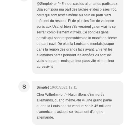
@Simplet<br /> En tout cas les allemands partis aux
Usa sont pour ma part des laches et des pisses froc,
ceux qui sont restés même au sein du parti Nazi
méritent du respect. Et de plus les film de violence
sortis aux Usa, et bien s'ils veraient ça en vrai ils se
serrait complètement vitrifiés. Ce sont les gens
passifs qui sont responsables de la monté en flèche
du parti nazi. De plus la Louisiane montais jusque
dans la région des grands lacs avant. En effet les
allemands partis pendant les années 20 sont de
vrais salopards mais par leur passivité et nom leur
agressivité.
S
Simplet
19/01/2021 19:11
Cher Wilhelm,<br /> Huit millons d'immigrés
allemands, quand même.<br /> Une grand partie
quand la Louisiane fut vendue.<br /> 45 millions
d'americains actuels se réclament d'origine
allemande.