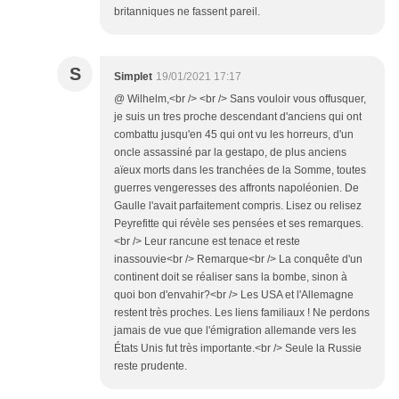
britanniques ne fassent pareil.
S
Simplet
19/01/2021 17:17
@ Wilhelm,<br /> <br /> Sans vouloir vous offusquer,
je suis un tres proche descendant d'anciens qui ont
combattu jusqu'en 45 qui ont vu les horreurs, d'un
oncle assassiné par la gestapo, de plus anciens
aïeux morts dans les tranchées de la Somme, toutes
guerres vengeresses des affronts napoléonien. De
Gaulle l'avait parfaitement compris. Lisez ou relisez
Peyrefitte qui révèle ses pensées et ses remarques.
<br /> Leur rancune est tenace et reste
inassouvie<br /> Remarque<br /> La conquête d'un
continent doit se réaliser sans la bombe, sinon à
quoi bon d'envahir?<br /> Les USA et l'Allemagne
restent très proches. Les liens familiaux ! Ne perdons
jamais de vue que l'émigration allemande vers les
États Unis fut très importante.<br /> Seule la Russie
reste prudente.