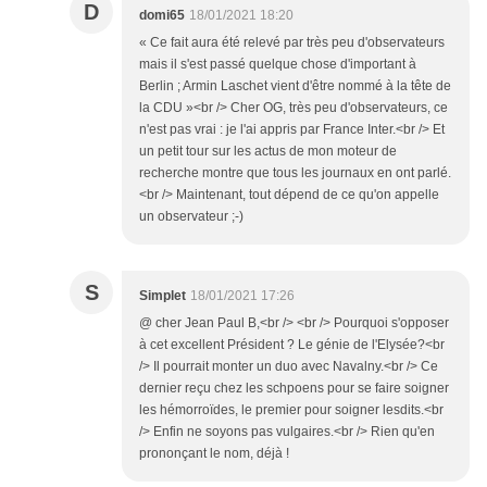
D
domi65
18/01/2021 18:20
« Ce fait aura été relevé par très peu d'observateurs
mais il s'est passé quelque chose d'important à
Berlin ; Armin Laschet vient d'être nommé à la tête de
la CDU »<br /> Cher OG, très peu d'observateurs, ce
n'est pas vrai : je l'ai appris par France Inter.<br /> Et
un petit tour sur les actus de mon moteur de
recherche montre que tous les journaux en ont parlé.
<br /> Maintenant, tout dépend de ce qu'on appelle
un observateur ;-)
S
Simplet
18/01/2021 17:26
@ cher Jean Paul B,<br /> <br /> Pourquoi s'opposer
à cet excellent Président ? Le génie de l'Elysée?<br
/> Il pourrait monter un duo avec Navalny.<br /> Ce
dernier reçu chez les schpoens pour se faire soigner
les hémorroïdes, le premier pour soigner lesdits.<br
/> Enfin ne soyons pas vulgaires.<br /> Rien qu'en
prononçant le nom, déjà !