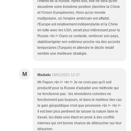
l'intérêt de la Russie. Après tout, elle ne sera qu'en
deuxième voire troisième position (derrière la Chine
et l'Union Européenne). Alors qu'un monde
multipolaire, où l'empire américain est affaibli,
l'Europe est relativement indépendante et la Chine
en lutte avec les USA, serait plus intéressant pour la
Russie.<br /> Dans ce contexte, renforcer son pays,
stabiliser/geler son extérieur proche via des accords
temporaires (Turquie) et attendre le déclin relatif
semble une meilleure stratégie.
M
Madudu
18/01/2021 12:37
Mr Papon,<br /> <br /> Je ne crois pas qu'il soit
productif pour la Russie d'adopter une méthode qui
ne fonctionne pas : les révolutions colorées ne
fonctionnent pas toujours, et dans le meilleur des cas
le gain géopolitique n'est que provisoire.<br /> <br />
Il est bien plus pertinent de laisser la nature faire le
travail, les états-unis étant en proie à des conflits
internes qui ont bonne chance de déboucher sur leur
désunion.