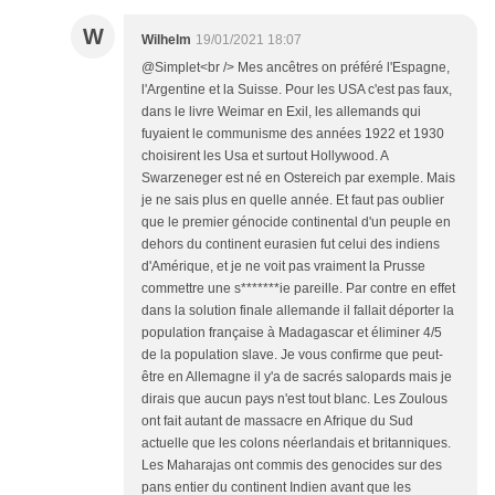
W
Wilhelm
19/01/2021 18:07
@Simplet<br /> Mes ancêtres on préféré l'Espagne,
l'Argentine et la Suisse. Pour les USA c'est pas faux,
dans le livre Weimar en Exil, les allemands qui
fuyaient le communisme des années 1922 et 1930
choisirent les Usa et surtout Hollywood. A
Swarzeneger est né en Ostereich par exemple. Mais
je ne sais plus en quelle année. Et faut pas oublier
que le premier génocide continental d'un peuple en
dehors du continent eurasien fut celui des indiens
d'Amérique, et je ne voit pas vraiment la Prusse
commettre une s*******ie pareille. Par contre en effet
dans la solution finale allemande il fallait déporter la
population française à Madagascar et éliminer 4/5
de la population slave. Je vous confirme que peut-
être en Allemagne il y'a de sacrés salopards mais je
dirais que aucun pays n'est tout blanc. Les Zoulous
ont fait autant de massacre en Afrique du Sud
actuelle que les colons néerlandais et britanniques.
Les Maharajas ont commis des genocides sur des
pans entier du continent Indien avant que les