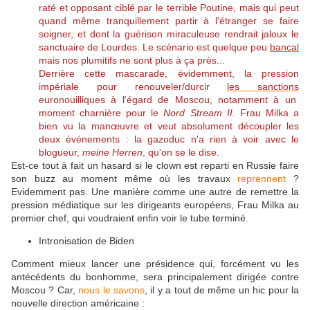
raté et opposant ciblé par le terrible Poutine, mais qui peut
quand même tranquillement partir à l'étranger se faire
soigner, et dont la guérison miraculeuse rendrait jaloux le
sanctuaire de Lourdes. Le scénario est quelque peu
bancal
mais nos plumitifs ne sont plus à ça près...
Derrière cette mascarade, évidemment, la pression
impériale pour renouveler/durcir
les sanctions
euronouilliques à l'égard de Moscou, notamment à un
moment charnière pour le
Nord Stream II
. Frau Milka a
bien vu la manœuvre et veut absolument
découpler
les
deux événements : la gazoduc n'a rien à voir avec le
blogueur,
meine Herren
, qu'on se le dise.
Est-ce tout à fait un hasard si le clown est reparti en Russie faire
son buzz au moment même où les travaux
reprennent
?
Evidemment pas. Une manière comme une autre de remettre la
pression médiatique sur les dirigeants européens, Frau Milka au
premier chef, qui voudraient enfin voir le tube terminé.
Intronisation de Biden
Comment mieux lancer une présidence qui, forcément vu les
antécédents du bonhomme, sera principalement dirigée contre
Moscou ? Car,
nous le savons
, il y a tout de même un hic pour la
nouvelle direction américaine :