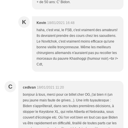
+ de 50 ans: C' Bidon.
K
Kevin
18/01/2021 16:48
haha, c'est vrai, le FSB, c'est vraiment des amateurs!
Ils devraient prendre des cours chez les saoudiens.
Le Novitchok, c'est vraiment moins efficace qu'une
bonne vieille tronçonneuse. Même les meilleurs
chirurgiens allemands n'auraient pas pu recoller les
morceaux du pauvre Khashoggi (humour noir).<br />
Cdt,
C
cedivan
18/01/2021 11:20
bonjour à tous, merci pour ce billet cher OG, j'ai bien ri (un
peu jaune mais faute de grives...). Une info tuyautesque :
Biden s'apprêterait, dans ses toutes premières décisions, à
stopper le Keystone XL, qui relie Alberta et Nebraska, sous
couvert d'écologie etc. Où l'on voit bien en tout cas que Biden
va être rapidement en difficulté, tiraillé de toutes parts car les