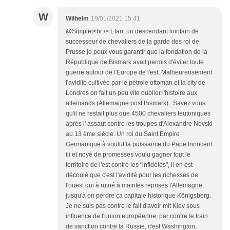
W
Wilhelm
19/01/2021 15:41
@Simplet<br /> Etant un descendant lointain de
successeur de chevaliers de la garde des roi de
Prusse je peux vous garantir que la fondation de la
République de Bismark avait permis d'éviter toute
guerre autour de l'Europe de l'est, Malheureusement
l'avidité cultivée par le pétrole ottoman et la city de
Londres on fait un peu vite oublier l'histoire aux
allemands (Allemagne post Bismark) . Savez vous
qu'il ne restait plus que 4500 chevaliers teutoniques
après l' assaut contre les troupes d'Alexandre Nevski
au 13 ème siècle. Un roi du Saint Empire
Germanique à voulut la puissance du Pape Innocent
iii et noyé de promesses voulu gagner tout le
territoire de l'est contre les "infidèles", il en est
découlé que c'est l'avidité pour les richesses de
l'ouest qui à ruiné à maintes reprises l'Allemagne,
jusqu'à en perdre ça capitale historique Königsberg.
Je ne suis pas contre le fait d'avoir mit Kiev sous
influence de l'union européenne, par contre le train
de sanction contre la Russie, c'est Washington,