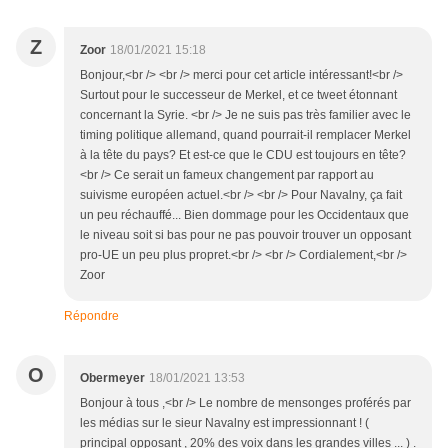
Z
Zoor
18/01/2021 15:18
Bonjour,<br /> <br /> merci pour cet article intéressant!<br />
Surtout pour le successeur de Merkel, et ce tweet étonnant
concernant la Syrie. <br /> Je ne suis pas très familier avec le
timing politique allemand, quand pourrait-il remplacer Merkel
à la tête du pays? Et est-ce que le CDU est toujours en tête?
<br /> Ce serait un fameux changement par rapport au
suivisme européen actuel.<br /> <br /> Pour Navalny, ça fait
un peu réchauffé... Bien dommage pour les Occidentaux que
le niveau soit si bas pour ne pas pouvoir trouver un opposant
pro-UE un peu plus propret.<br /> <br /> Cordialement,<br />
Zoor
Répondre
O
Obermeyer
18/01/2021 13:53
Bonjour à tous ,<br /> Le nombre de mensonges proférés par
les médias sur le sieur Navalny est impressionnant ! (
principal opposant , 20% des voix dans les grandes villes ... ) .