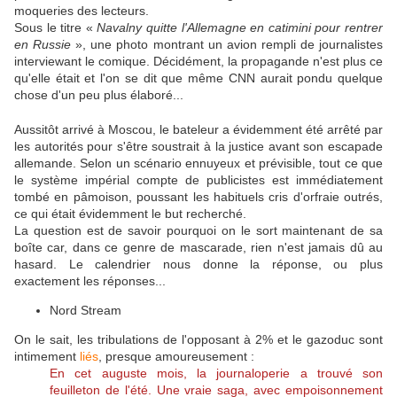
moqueries des lecteurs.
Sous le titre «
Navalny quitte l'Allemagne en catimini pour rentrer
en Russie
», une photo montrant un avion rempli de journalistes
interviewant le comique. Décidément, la propagande n'est plus ce
qu'elle était et l'on se dit que même CNN aurait pondu quelque
chose d'un peu plus élaboré...
Aussitôt arrivé à Moscou, le bateleur a évidemment été arrêté par
les autorités pour s'être soustrait à la justice avant son escapade
allemande. Selon un scénario ennuyeux et prévisible, tout ce que
le système impérial compte de publicistes est immédiatement
tombé en pâmoison, poussant les habituels cris d'orfraie outrés,
ce qui était évidemment le but recherché.
La question est de savoir pourquoi on le sort maintenant de sa
boîte car, dans ce genre de mascarade, rien n'est jamais dû au
hasard. Le calendrier nous donne la réponse, ou plus
exactement les réponses...
Nord Stream
On le sait, les tribulations de l'opposant à 2% et le gazoduc sont
intimement
liés
, presque amoureusement :
En cet auguste mois, la journaloperie a trouvé son
feuilleton de l'été. Une vraie saga, avec empoisonnement