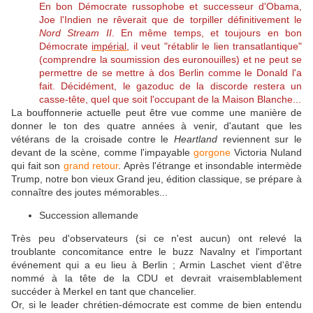
En bon Démocrate russophobe et successeur d'Obama,
Joe l'Indien ne rêverait que de torpiller définitivement le
Nord Stream II
. En même temps, et toujours en bon
Démocrate
impérial
, il veut "rétablir le lien transatlantique"
(comprendre la soumission des euronouilles) et ne peut se
permettre de se mettre à dos Berlin comme le Donald l'a
fait. Décidément, le gazoduc de la discorde restera un
casse-tête, quel que soit l'occupant de la Maison Blanche...
La bouffonnerie actuelle peut être vue comme une manière de
donner le ton des quatre années à venir, d'autant que les
vétérans de la croisade contre le
Heartland
reviennent sur le
devant de la scène, comme l'impayable
gorgone
Victoria Nuland
qui fait son
grand retour
. Après l'étrange et insondable intermède
Trump, notre bon vieux Grand jeu, édition classique, se prépare à
connaître des joutes mémorables...
Succession allemande
Très peu d'observateurs (si ce n'est aucun) ont relevé la
troublante concomitance entre le buzz Navalny et l'important
événement qui a eu lieu à Berlin ; Armin Laschet vient d'être
nommé à la tête de la CDU et devrait vraisemblablement
succéder à Merkel en tant que chancelier.
Or, si le leader chrétien-démocrate est comme de bien entendu