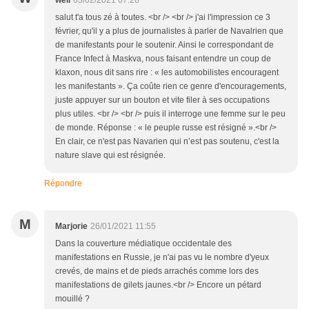
well
03/02/2021 07:28
salut t'a tous zé à toutes. <br /> <br /> j'ai l'impression ce 3
février, qu'il y a plus de journalistes à parler de Navalrien que
de manifestants pour le soutenir. Ainsi le correspondant de
France Infect à Maskva, nous faisant entendre un coup de
klaxon, nous dit sans rire : « les automobilistes encouragent
les manifestants ». Ça coûte rien ce genre d'encouragements,
juste appuyer sur un bouton et vite filer à ses occupations
plus utiles. <br /> <br /> puis il interroge une femme sur le peu
de monde. Réponse : « le peuple russe est résigné ».<br />
En clair, ce n'est pas Navarien qui n’est pas soutenu, c'est la
nature slave qui est résignée.
Répondre
M
Marjorie
26/01/2021 11:55
Dans la couverture médiatique occidentale des
manifestations en Russie, je n'ai pas vu le nombre d'yeux
crevés, de mains et de pieds arrachés comme lors des
manifestations de gilets jaunes.<br /> Encore un pétard
mouillé ?