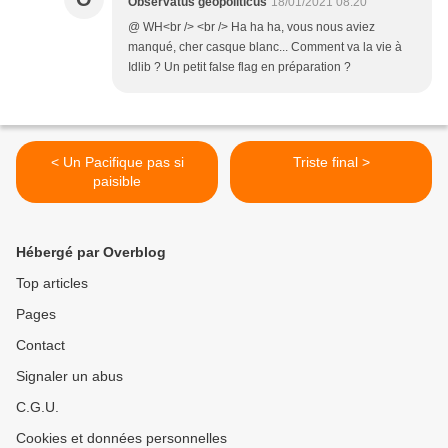
Observatus geopoliticus
18/01/2021 08:20
@ WH<br /> <br /> Ha ha ha, vous nous aviez
manqué, cher casque blanc... Comment va la vie à
Idlib ? Un petit false flag en préparation ?
< Un Pacifique pas si
Triste final >
paisible
Hébergé par Overblog
Top articles
Pages
Contact
Signaler un abus
C.G.U.
Cookies et données personnelles