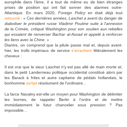
europhile dans l'âme, il a tout de même eu de bien étranges
prises de position qui ont fait sonner des alarmes outre-
Atlantique. En mars 2020,
Foreign Policy
en était déjà tout
retourné
: «
Ces dernières années, Laschet a averti du danger de
diaboliser le président russe Vladimir Poutine suite à l'annexion
de la Crimée, critiqué Washington pour son soutien aux rebelles
qui essaient de renverser Bachar al-Assad et appelé à renforcer
les liens avec la Chine
. »
Diantre, on comprend que la pilule passe mal et, depuis avant-
hier, les trolls impériaux de service
s'arrachent
littéralement les
cheveux :
Il est vrai que le sieur Laschet n'y est pas allé de main morte et,
dans le petit Landerneau politique occidental constitué alors par
les Barack à frites et autre capitaine de pédalo hollandais, le
bonhomme
sortait
résolument de l'ordinaire...
La farce Navalny est-elle un moyen pour Washington de délimiter
les bornes, de rappeler Berlin à l'ordre et de mettre
immédiatement le futur chancelier sous pression ? Pas
impossible...