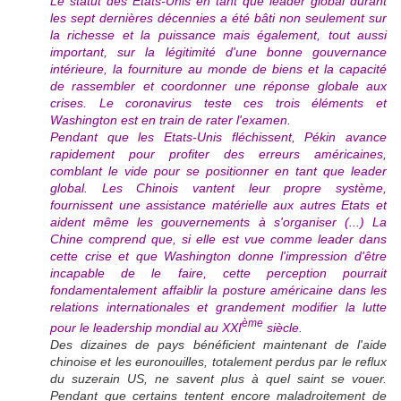
Le statut des Etats-Unis en tant que leader global durant
les sept dernières décennies a été bâti non seulement sur
la richesse et la puissance mais également, tout aussi
important, sur la légitimité d'une bonne gouvernance
intérieure, la fourniture au monde de biens et la capacité
de rassembler et coordonner une réponse globale aux
crises. Le coronavirus teste ces trois éléments et
Washington est en train de rater l'examen.
Pendant que les Etats-Unis fléchissent, Pékin avance
rapidement pour profiter des erreurs américaines,
comblant le vide pour se positionner en tant que leader
global. Les Chinois vantent leur propre système,
fournissent une assistance matérielle aux autres Etats et
aident même les gouvernements à s'organiser (...) La
Chine comprend que, si elle est vue comme leader dans
cette crise et que Washington donne l'impression d'être
incapable de le faire, cette perception pourrait
fondamentalement affaiblir la posture américaine dans les
relations internationales et grandement modifier la lutte
ème
pour le leadership mondial au XXI
siècle.
Des dizaines de pays bénéficient maintenant de l'aide
chinoise et les euronouilles, totalement perdus par le reflux
du suzerain US, ne savent plus à quel saint se vouer.
Pendant que certains tentent encore maladroitement de