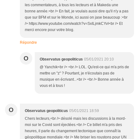
les commentateurs, à tous les lecteurs et à Makeda une
bonne année.<br /> En fait, je voulais aussi dire qu'il n'y a pas
que sur BFM et sur le Monde, ici aussi on jase beaucoup :<br
/> https://www.youtube.com/watch?v=SxILjmkCYvI<br /> Et
merci encore pour votre blog.
Répondre
O
Observatus geopoliticus
05/01/2021 20:10
@ Yanchik<br /> <br /> LOL. Qu'est-ce qui m'a pris de
mettre un "z" ? Pourtant, je n'écoutais pas de
musique en écrivant...<br /> <br /> Bonne année à
vous et à tous !
O
Observatus geopoliticus
05/01/2021 18:59
Chers lecteurs,<br /> désolé mais les discussions à la mord-
moi sur le Covid sont éjectées.<br /> Ce billet m'a pris des
heures, il parle du changement tectonique que connaît la
géopolitique mondiale.<br /> Me briser les roustons pour UN