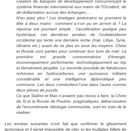
création de banques de développement concurrençant le
système financier international aux mains de l’Occident, de
dé-dollarisation accrue des échanges…
N’en jetez plus ! Les stratèges américains se prennent la
tête à deux mains : comment a-t-on pu en arriver là ? La
réponse est pourtant simple : l’accélération quelque peu
hystérique, ces dernières années, de l’unilatéralisme
occidental qui tente une dernière sortie (Irak, Libye, Syrie,
Ukraine etc.) avant de ne plus en avoir les moyens. Chine
et Russie sont parties pour continuer leur lune de miel. La
première est grande consommatrice d’énergie,
économiquement performante, technologiquement au top
et densément peuplée. La seconde possède de fabuleuses
richesses en hydrocarbures, une puissance militaire
considérable et une intelligence diplomatique peu
commune. Les deux s’emboîtent l’une dans l’autre comme
deux pièces de puzzle.
Ce que Staline et Mao n’avaient pas réussi à faire, la Chine
de Xi et la Russie de Poutine, pragmatiques, débarrassées
de l’encombrante idéologie communiste, sont en train de le
réaliser.
Les années suivantes n'ont fait que confirmer le glissement
tectonique et il serait impossible de citer ici les multiples billets de