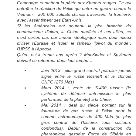
Cambodge et mettent la pâtée aux Khmers rouges. Ce qui
entraîne la réaction de Pékin qui entre en guerre contre le
Vietnam : 200 000 soldats chinois traversent la frontière,
avec l’assentiment des Etats-Unis.
Si les Américains ont soutenu la pire branche du
communisme d’alors, la Chine maoïste et ses alliés, ce
n’est certes pas par amour idéologique mais pour mieux
diviser l’Eurasie et isoler le fameux "pivot du monde",
l’URSS à l’époque.
Qu’en est-il trente ans après ? MacKinder et Spykman
doivent se retourner dans leur tombe…
Juin 2013 : plus grand contrat pétrolier jamais
signé entre le russe Rosneft et le chinois
CNPC (270 Mds)
Mars 2014 : vente de S-400 russes (le
système de défense anti-missiles le plus
performant de la planète) à la Chine.
Mai 2014 : deal du siècle portant sur la
fourniture de gaz russe à Pékin pour la
somme astronomique de 400 Mds (le plus
gros contrat de l’histoire, tous secteurs
confondus). Début de la construction du
pharaonique gazoduc Force de Sibérie en