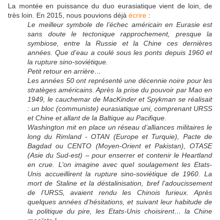
La montée en puissance du duo eurasiatique vient de loin, de
très loin. En 2015, nous pouvions déjà
écrire
:
Le meilleur symbole de l’échec américain en Eurasie est
sans doute le tectonique rapprochement, presque la
symbiose, entre la Russie et la Chine ces dernières
années. Que d’eau a coulé sous les ponts depuis 1960 et
la rupture sino-soviétique.
Petit retour en arrière…
Les années 50 ont représenté une décennie noire pour les
stratèges américains. Après la prise du pouvoir par Mao en
1949, le cauchemar de MacKinder et Spykman se réalisait
: un bloc (communiste) eurasiatique uni, comprenant URSS
et Chine et allant de la Baltique au Pacifique.
Washington mit en place un réseau d’alliances militaires le
long du Rimland - OTAN (Europe et Turquie), Pacte de
Bagdad ou CENTO (Moyen-Orient et Pakistan), OTASE
(Asie du Sud-est) – pour enserrer et contenir le Heartland
en crue. L’on imagine avec quel soulagement les Etats-
Unis accueillirent la rupture sino-soviétique de 1960. La
mort de Staline et la déstalinisation, bref l’adoucissement
de l’URSS, avaient rendu les Chinois furieux. Après
quelques années d’hésitations, et suivant leur habitude de
la politique du pire, les Etats-Unis choisirent… la Chine