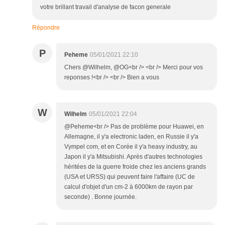
votre brillant travail d'analyse de facon generale
Répondre
P
Peheme
05/01/2021 22:10
Chers @Wilhelm, @OG<br /> <br /> Merci pour vos
reponses !<br /> <br /> Bien a vous
W
Wilhelm
05/01/2021 22:04
@Peheme<br /> Pas de problème pour Huawei, en
Allemagne, il y'a electronic laden, en Russie il y'a
Vympel com, et en Corée il y'a heavy industry, au
Japon il y'a Mitsubishi. Après d'autres technologies
héritées de la guerre froide chez les anciens grands
(USA et URSS) qui peuvent faire l'affaire (UC de
calcul d'objet d'un cm-2 à 6000km de rayon par
seconde) . Bonne journée.