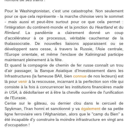
Pour le Washingtonistan, c'est une catastrophe. Non seulement
pour ce que cela représente - la marche chinoise vers le sommet
- mais aussi et peut-être surtout pour ce que cela permet :
l'intégration du continent-monde et la jonction du
Heartland
et du
Rimland
. La pandémie a clairement donné un coup
d'accélérateur à ce processus, véritable cauchemar de la
thalassocratie. De nouvelles liaisons apparaissent ou se
développent sans cesse, à travers la Russie, l'Asie centrale,
l'Europe orientale, et même l'enclave de Kaliningrad participe
maintenant pleinement à la fête.
Et quand la compagnie de chemin de fer russe connaît un trou
d'air passager, la Banque Asiatique d'Investissement dans les
Infrastructures (la fameuse BAII, bien
connue
de nos lecteurs) est
là pour
venir
à la rescousse, incarnant à la perfection son rôle qui
consiste à la fois à concurrencer les institutions financières
made
in USA
, à dédollariser et à être la cheville ouvrière de l'unification
de l'Eurasie.
Cerise sur le gâteau, ou dernier clou dans le cercueil de
Spykman, l'Iran honni et sanctionné y va
également
de sa petite
ligne ferroviaire vers l'Afghanistan, alors que le "camp du Bien" a
été incapable d'y construire la moindre infrastructure en vingt ans
d'occupation !