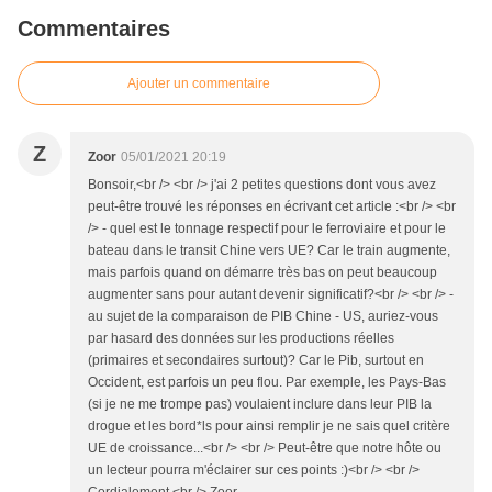
Commentaires
Ajouter un commentaire
Z
Zoor
05/01/2021 20:19
Bonsoir,<br /> <br /> j'ai 2 petites questions dont vous avez
peut-être trouvé les réponses en écrivant cet article :<br /> <br
/> - quel est le tonnage respectif pour le ferroviaire et pour le
bateau dans le transit Chine vers UE? Car le train augmente,
mais parfois quand on démarre très bas on peut beaucoup
augmenter sans pour autant devenir significatif?<br /> <br /> -
au sujet de la comparaison de PIB Chine - US, auriez-vous
par hasard des données sur les productions réelles
(primaires et secondaires surtout)? Car le Pib, surtout en
Occident, est parfois un peu flou. Par exemple, les Pays-Bas
(si je ne me trompe pas) voulaient inclure dans leur PIB la
drogue et les bord*ls pour ainsi remplir je ne sais quel critère
UE de croissance...<br /> <br /> Peut-être que notre hôte ou
un lecteur pourra m'éclairer sur ces points :)<br /> <br />
Cordialement,<br /> Zoor