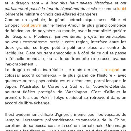
et le dragon sont «
à leur plus haut niveau historique et ont
parfaitement passé le test de l'épidémie du siècle
» comme
le dit
joliment le ministre chinois des Affaires étrangères.
Comme un symbole, le géant pétrochimique russe Sibur et
Sinopec
vont ouvrir
sur le fleuve Amour le plus grand complexe
de fabrication de polymère au monde, avec la complicité gazière
de Gazprom. Pipelines, joint-ventures, projets innombrables,
nouveau cosmodrome russe : cette région, interface entre les
deux grands, se fraye petit à petit une place au centre de
l'échiquier. C'est pourtant anecdotique à côté de ce qui se passe
à l'échelle mondiale, où la force tranquille sino-russe avance
inexorablement...
Le dragon semble inarrêtable. Le mois dernier, il
a signé
un
colossal accord commercial - le plus grand de l'histoire - avec
quatorze autres pays asiatiques et océaniens, parmi lesquels le
Japon, l'Australie, la Corée du Sud et la Nouvelle-Zélande,
pourtant fidèles protégés de Washington. C'est d'ailleurs la
première fois que Pékin, Tokyo et Séoul se retrouvent dans un
accord de libre-échange.
Il est évidemment difficile d'ignorer, même pour les vassaux de
l'empire, l'écrasante prépondérance commerciale de la Chine,
corollaire de sa puissance sur la scène internationale. Une image
vaut tous les discours. Il y a cinquante ans, neuf des dix premiers