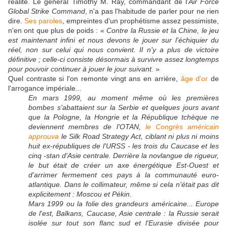
réalité. Le général Timothy M. Ray, commandant de l'
Air Force
Global Strike Command
, n'a pas l'habitude de parler pour ne rien
dire.
Ses paroles
, empreintes d'un prophétisme assez pessimiste,
n'en ont que plus de poids : «
Contre la Russie et la Chine, le jeu
est maintenant infini et nous devons le jouer sur l'échiquier du
réel, non sur celui qui nous convient. Il n'y a plus de victoire
définitive ; celle-ci consiste désormais à survivre assez longtemps
pour pouvoir continuer à jouer le jour suivant.
»
Quel contraste si l'on remonte vingt ans en arrière,
âge d'or
de
l'arrogance impériale...
En mars 1999, au moment même où les premières
bombes s'abattaient sur la Serbie et quelques jours avant
que la Pologne, la Hongrie et la République tchèque ne
deviennent membres de l'OTAN,
le Congrès américain
approuva
le Silk Road Strategy Act, ciblant ni plus ni moins
huit ex-républiques de l'URSS - les trois du Caucase et les
cinq -stan d'Asie centrale. Derrière la novlangue de rigueur,
le but était de créer un axe énergétique Est-Ouest et
d'arrimer fermement ces pays à la communauté euro-
atlantique. Dans le collimateur, même si cela n'était pas dit
explicitement : Moscou et Pékin.
Mars 1999 ou la folie des grandeurs américaine... Europe
de l'est, Balkans, Caucase, Asie centrale : la Russie serait
isolée sur tout son flanc sud et l'Eurasie divisée pour