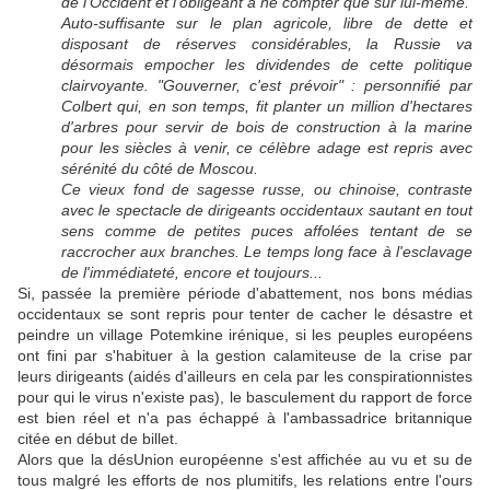
de l'Occident et l'obligeant à ne compter que sur lui-même.
Auto-suffisante sur le plan agricole, libre de dette et
disposant de réserves considérables, la Russie va
désormais empocher les dividendes de cette politique
clairvoyante. "Gouverner, c'est prévoir" : personnifié par
Colbert qui, en son temps, fit planter un million d'hectares
d'arbres pour servir de bois de construction à la marine
pour les siècles à venir, ce célèbre adage est repris avec
sérénité du côté de Moscou.
Ce vieux fond de sagesse russe, ou chinoise, contraste
avec le spectacle de dirigeants occidentaux sautant en tout
sens comme de petites puces affolées tentant de se
raccrocher aux branches. Le temps long face à l'esclavage
de l'immédiateté, encore et toujours...
Si, passée la première période d'abattement, nos bons médias
occidentaux se sont repris pour tenter de cacher le désastre et
peindre un village Potemkine irénique, si les peuples européens
ont fini par s'habituer à la gestion calamiteuse de la crise par
leurs dirigeants (aidés d'ailleurs en cela par les conspirationnistes
pour qui le virus n'existe pas), le basculement du rapport de force
est bien réel et n'a pas échappé à l'ambassadrice britannique
citée en début de billet.
Alors que la désUnion européenne s'est affichée au vu et su de
tous malgré les efforts de nos plumitifs, les relations entre l'ours