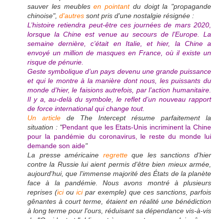
sauver les meubles
en pointant
du doigt la "propagande
chinoise",
d'autres
sont pris d'une nostalgie résignée :
L’histoire retiendra peut-être ces journées de mars 2020,
lorsque la Chine est venue au secours de l’Europe. La
semaine dernière, c’était en Italie, et hier, la Chine a
envoyé un million de masques en France, où il existe un
risque de pénurie.
Geste symbolique d’un pays devenu une grande puissance
et qui le montre à la manière dont nous, les puissants du
monde d’hier, le faisions autrefois, par l’action humanitaire.
Il y a, au-delà du symbole, le reflet d’un nouveau rapport
de force international qui change tout.
Un article
de The Intercept résume parfaitement la
situation : "
Pendant que les Etats-Unis incriminent la Chine
pour la pandémie du coronavirus, le reste du monde lui
demande son aide
"
La presse américaine
regrette
que les sanctions d'hier
contre la Russie lui aient permis d'être bien mieux armée,
aujourd'hui, que l'immense majorité des États de la planète
face à la pandémie. Nous avons montré à plusieurs
reprises (
ici
ou
ici
par exemple) que ces sanctions, parfois
gênantes à court terme, étaient en réalité une bénédiction
à long terme pour l'ours, réduisant sa dépendance vis-à-vis