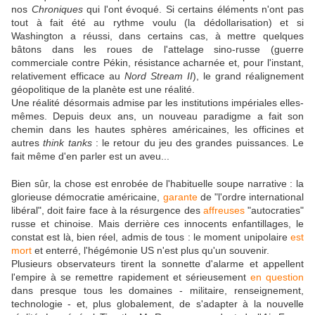
nos
Chroniques
qui l'ont évoqué. Si certains éléments n'ont pas
tout à fait été au rythme voulu (la dédollarisation) et si
Washington a réussi, dans certains cas, à mettre quelques
bâtons dans les roues de l'attelage sino-russe (guerre
commerciale contre Pékin, résistance acharnée et, pour l'instant,
relativement efficace au
Nord Stream II
), le grand réalignement
géopolitique de la planète est une réalité.
Une réalité désormais admise par les institutions impériales elles-
mêmes. Depuis deux ans, un nouveau paradigme a fait son
chemin dans les hautes sphères américaines, les officines et
autres
think tanks
: le retour du jeu des grandes puissances. Le
fait même d'en parler est un aveu...
Bien sûr, la chose est enrobée de l'habituelle soupe narrative : la
glorieuse démocratie américaine,
garante
de "l'ordre international
libéral", doit faire face à la résurgence des
affreuses
"autocraties"
russe et chinoise. Mais derrière ces innocents enfantillages, le
constat est là, bien réel, admis de tous : le moment unipolaire
est
mort
et enterré, l'hégémonie US n'est plus qu'un souvenir.
Plusieurs observateurs tirent la sonnette d'alarme et appellent
l'empire à se remettre rapidement et sérieusement
en question
dans presque tous les domaines - militaire, renseignement,
technologie - et, plus globalement, de s'adapter à la nouvelle