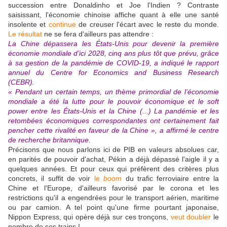
succession entre Donaldinho et Joe l'Indien ? Contraste
saisissant, l'économie chinoise affiche quant à elle une santé
insolente et
continue
de creuser l'écart avec le reste du monde.
Le résultat
ne se fera d'ailleurs pas attendre :
La Chine dépassera les États-Unis pour devenir la première
économie mondiale d’ici 2028, cinq ans plus tôt que prévu, grâce
à sa gestion de la pandémie de COVID-19, a indiqué le rapport
annuel du Centre for Economics and Business Research
(CEBR).
« Pendant un certain temps, un thème primordial de l’économie
mondiale a été la lutte pour le pouvoir économique et le soft
power entre les États-Unis et la Chine (...) La pandémie et les
retombées économiques correspondantes ont certainement fait
pencher cette rivalité en faveur de la Chine », a affirmé le centre
de recherche britannique.
Précisons que nous parlons ici de PIB en valeurs absolues car,
en parités de pouvoir d'achat, Pékin a déjà dépassé l'aigle il y a
quelques années. Et pour ceux qui préfèrent des critères plus
concrets, il suffit de voir
le
boom
du trafic ferroviaire entre la
Chine et l'Europe, d'ailleurs favorisé par le corona et les
restrictions qu'il a engendrées pour le transport aérien, maritime
ou par camion. A tel point qu'une firme pourtant japonaise,
Nippon Express, qui opère déjà sur ces tronçons,
veut doubler
le
nombre de ses trains !