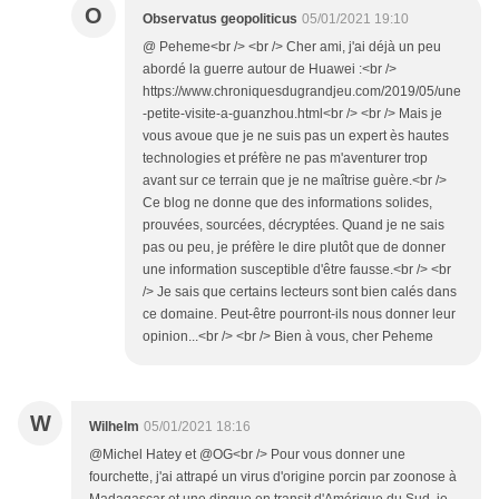
O
Observatus geopoliticus
05/01/2021 19:10
@ Peheme<br /> <br /> Cher ami, j'ai déjà un peu
abordé la guerre autour de Huawei :<br />
https://www.chroniquesdugrandjeu.com/2019/05/une
-petite-visite-a-guanzhou.html<br /> <br /> Mais je
vous avoue que je ne suis pas un expert ès hautes
technologies et préfère ne pas m'aventurer trop
avant sur ce terrain que je ne maîtrise guère.<br />
Ce blog ne donne que des informations solides,
prouvées, sourcées, décryptées. Quand je ne sais
pas ou peu, je préfère le dire plutôt que de donner
une information susceptible d'être fausse.<br /> <br
/> Je sais que certains lecteurs sont bien calés dans
ce domaine. Peut-être pourront-ils nous donner leur
opinion...<br /> <br /> Bien à vous, cher Peheme
W
Wilhelm
05/01/2021 18:16
@Michel Hatey et @OG<br /> Pour vous donner une
fourchette, j'ai attrapé un virus d'origine porcin par zoonose à
Madagascar et une dingue en transit d'Amérique du Sud, je