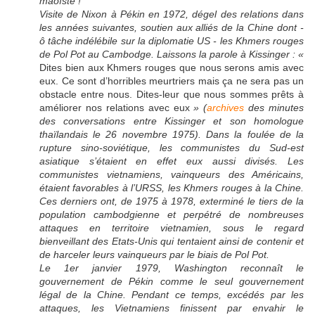
maoïste !
Visite de Nixon à Pékin en 1972, dégel des relations dans
les années suivantes, soutien aux alliés de la Chine dont -
ô tâche indélébile sur la diplomatie US - les Khmers rouges
de Pol Pot au Cambodge. Laissons la parole à Kissinger : «
Dites bien aux Khmers rouges que nous serons amis avec
eux. Ce sont d’horribles meurtriers mais ça ne sera pas un
obstacle entre nous. Dites-leur que nous sommes prêts à
améliorer nos relations avec eux
» (
archives
des minutes
des conversations entre Kissinger et son homologue
thaïlandais le 26 novembre 1975). Dans la foulée de la
rupture sino-soviétique, les communistes du Sud-est
asiatique s’étaient en effet eux aussi divisés. Les
communistes vietnamiens, vainqueurs des Américains,
étaient favorables à l’URSS, les Khmers rouges à la Chine.
Ces derniers ont, de 1975 à 1978, exterminé le tiers de la
population cambodgienne et perpétré de nombreuses
attaques en territoire vietnamien, sous le regard
bienveillant des Etats-Unis qui tentaient ainsi de contenir et
de harceler leurs vainqueurs par le biais de Pol Pot.
Le 1er janvier 1979, Washington reconnaît le
gouvernement de Pékin comme le seul gouvernement
légal de la Chine. Pendant ce temps, excédés par les
attaques, les Vietnamiens finissent par envahir le