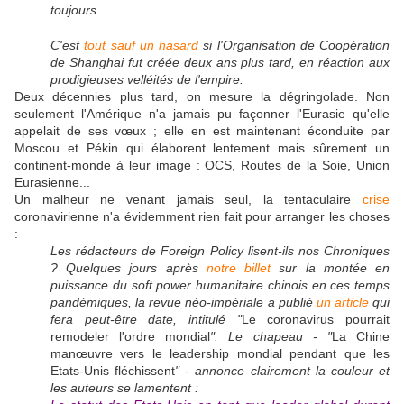
toujours.
C'est
tout sauf un hasard
si l'Organisation de Coopération
de Shanghai fut créée deux ans plus tard, en réaction aux
prodigieuses velléités de l'empire.
Deux décennies plus tard, on mesure la dégringolade. Non
seulement l'Amérique n'a jamais pu façonner l'Eurasie qu'elle
appelait de ses vœux ; elle en est maintenant éconduite par
Moscou et Pékin qui élaborent lentement mais sûrement un
continent-monde à leur image : OCS, Routes de la Soie, Union
Eurasienne...
Un malheur ne venant jamais seul, la tentaculaire
crise
coronavirienne n'a évidemment rien fait pour arranger les choses
:
Les rédacteurs de Foreign Policy lisent-ils nos Chroniques
? Quelques jours après
notre billet
sur la montée en
puissance du soft power humanitaire chinois en ces temps
pandémiques, la revue néo-impériale a publié
un article
qui
fera peut-être date, intitulé "
Le coronavirus pourrait
remodeler l'ordre mondial
". Le chapeau - "
La Chine
manœuvre vers le leadership mondial pendant que les
Etats-Unis fléchissent
" - annonce clairement la couleur et
les auteurs se lamentent :