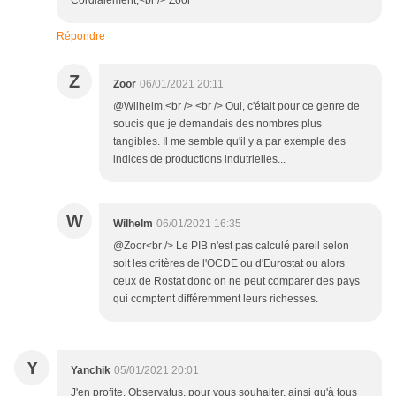
Répondre
Z
Zoor
06/01/2021 20:11
@Wilhelm,<br /> <br /> Oui, c'était pour ce genre de
soucis que je demandais des nombres plus
tangibles. Il me semble qu'il y a par exemple des
indices de productions indutrielles...
W
Wilhelm
06/01/2021 16:35
@Zoor<br /> Le PIB n'est pas calculé pareil selon
soit les critères de l'OCDE ou d'Eurostat ou alors
ceux de Rostat donc on ne peut comparer des pays
qui comptent différemment leurs richesses.
Y
Yanchik
05/01/2021 20:01
J'en profite, Observatus, pour vous souhaiter, ainsi qu'à tous