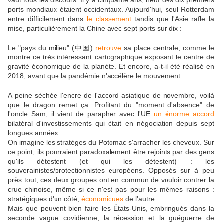
ports mondiaux étaient occidentaux. Aujourd'hui, seul Rotterdam
entre difficilement dans
le classement
tandis que l'Asie rafle la
mise, particulièrement la Chine avec sept ports sur dix :
Le "pays du milieu" (中国)
retrouve
sa place centrale, comme le
montre ce très intéressant cartographique exposant le centre de
gravité économique de la planète. Et encore, a-t-il été réalisé en
2018, avant que la pandémie n'accélère le mouvement...
A peine séchée l'encre de l'accord asiatique de novembre, voilà
que le dragon remet ça. Profitant du "moment d'absence" de
l'oncle Sam, il vient de parapher avec l'UE
un énorme accord
bilatéral d'investissements qui était en négociation depuis sept
longues années.
On imagine les stratèges du Potomac s'arracher les cheveux. Sur
ce point, ils pourraient paradoxalement être rejoints par des gens
qu'ils détestent (et qui les détestent) : les
souverainistes/protectionnistes européens. Opposés sur à peu
près tout, ces deux groupes ont en commun de vouloir contrer la
crue chinoise, même si ce n'est pas pour les mêmes raisons :
stratégiques d'un côté,
économiques
de l'autre.
Mais que peuvent bien faire les États-Unis, embringués dans la
seconde vague covidienne, la récession et la guéguerre de