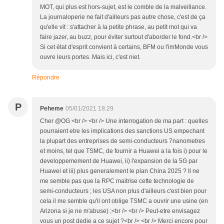
MOT, qui plus est hors-sujet, est le comble de la malveillance.
La journaloperie ne fait d'ailleurs pas autre chose, c'est de ça
qu'elle vit : s'attacher à la petite phrase, au petit mot qui va
faire jazer, au buzz, pour éviter surtout d'aborder le fond.<br />
Si cet état d'esprit convient à certains, BFM ou l'imMonde vous
ouvre leurs portes. Mais ici, c'est niet.
Répondre
P
Peheme
05/01/2021 18:29
Cher @OG <br /> <br /> Une interrogation de ma part : quelles
pourraient etre les implications des sanctions US empechant
la plupart des entreprises de semi-conducteurs 7nanometres
et moins, tel que TSMC, de fournir a Huawei a la fois i) pour le
developpemement de Huawei, ii) l'expansion de la 5G par
Huawei et iii) plus generalement le plan China 2025 ? Il ne
me semble pas que la RPC maitrise cette technologie de
semi-conducteurs ; les USA non plus d'ailleurs c'est bien pour
cela il me semble qu'il ont oblige TSMC a ouvrir une usine (en
Arizona si je ne m'abuse) ;<br /> <br /> Peut-etre envisagez
vous un post dedie a ce sujet ?<br /> <br /> Merci encore pour