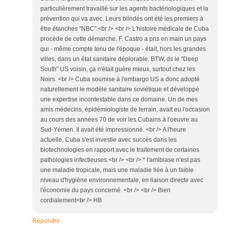
particulièrement travaillé sur les agents bactériologiques et la
prévention qui va avec. Leurs blindés ont été les premiers à
être étanches "NBC".<br /> <br /> L'histoire médicale de Cuba
procède de cette démarche. F. Castro a pris en main un pays
qui - même compte tenu de l'époque - était, hors les grandes
villes, dans un état sanitaire déplorable. BTW, ds le "Deep
South" US voisin, ça n'était guère mieux, surtout chez les
Noirs. <br /> Cuba soumise à l'embargo US a donc adopté
naturellement le modèle sanitaire soviétique et développé
une expertise incontestable dans ce domaine. Un de mes
amis médecins, épidémiologiste de terrain, avait eu l'occasion
au cours des années 70 de voir les Cubains à l'oeuvre au
Sud-Yémen. Il avait été impressionné. <br /> A l'heure
actuelle, Cuba s'est investie avec succès dans les
biotechnologies en rapport avec le traitement de certaines
pathologies infectieuses.<br /> <br /> * l'amibiase n'est pas
une maladie tropicale, mais une maladie liée à un faible
niveau d'hygiène environnementale, en liaison directe avec
l'économie du pays concerné. <br /> <br /> Bien
cordialement<br /> HB
Répondre