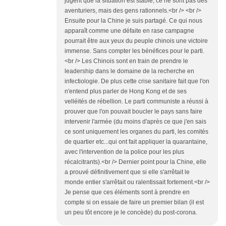
jugent que la situation est stable, ce ne sont pas des
aventuriers, mais des gens rationnels.<br /> <br />
Ensuite pour la Chine je suis partagé. Ce qui nous
apparaît comme une défaite en rase campagne
pourrait être aux yeux du peuple chinois une victoire
immense. Sans compter les bénéfices pour le parti.
<br /> Les Chinois sont en train de prendre le
leadership dans le domaine de la recherche en
infectiologie. De plus cette crise sanitaire fait que l'on
n'entend plus parler de Hong Kong et de ses
velléités de rébellion. Le parti communiste a réussi à
prouver que l'on pouvait boucler le pays sans faire
intervenir l'armée (du moins d'après ce que j'en sais
ce sont uniquement les organes du parti, les comités
de quartier etc...qui ont fait appliquer la quarantaine,
avec l'intervention de la police pour les plus
récalcitrants).<br /> Dernier point pour la Chine, elle
a prouvé définitivement que si elle s'arrêtait le
monde entier s'arrêtait ou ralentissait fortement.<br />
Je pense que ces éléments sont à prendre en
compte si on essaie de faire un premier bilan (il est
un peu tôt encore je le concède) du post-corona.