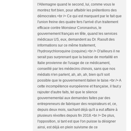
l'Allemagne quand le second, lui, comme vous le
montrez fort bien, pour affaiblir les prétentions des
démocrates.<br /> Ce qui est marquant par le fait que
l'union freine des quatre fers l'arrivé d'un traitement
efficace contre Monsieur Coronavirus, le
gouvernement français en tête, quand les services
médicaux US, eux, demandent au Dr. Raoult des
informations sur ce même traitement,
l'hydroxychloroquine (coquine).<br /> D'ailleurs il ne
serait pas surprenant que la baisse de mortalité en
Italie provienne de l'usage de ce médicament,
conseillé par les médecins chinois, sans que nos
médiats n'en parlent, ah, ah, ah, bien qu'il soit
possible que le gouvernement italien le taise.<br /> A
cette incompétence européenne et française, il faut y
rajouter d'autre faits, tel que le silence
gouvernemental aux demandes faites par des
entrepreneurs de fabriquer des respirateurs et, ce,
depuis deux mois, sachant déjà qu'il a eut affaire à
plusieurs révoltes depuis fin 2018.<br /> De plus,
l'opposition, si tant est que l'on puisse la désigner
ainsi, est déjà en plein suivisme de ce