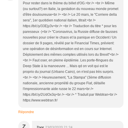
Pour rester dans le thème du billet d'OG.<br /> <br /> Même
(ou surtout?) en Italie, la gestation du nouveau monde promet
d'être douloureuse<br /> <br /> Le 20 mars, le "Corriere della
sera", 1er quotidien national italien, titrait:<br />
https://bit.ly/33Ejy3v<br /> <br /> Traduction du titre * pour les
paresseux -)<br /> "Coronavirus, la Russie diffuse de fausses
nouvelles pour créer le chaos et la panique en Occident / Un
dossier de 9 pages, révélé par le Financial Times, prévient:
une opération de désinformation est en cours sur Internet.
Déploiement des mêmes comptes utilisés lors du Brexit"<br />
<br /> Faut oser, en pleine épidémie. Les porte-flingues du
Deep State à la manoeuvre ... Mais qd on voit qui est le
proprio du journal (Urbano Cairo), on n'est pas très surpris.
<br /> <br /> Heureusement, "La Stampa" (3ème diffusion
nationale, ancienne propriété du groupe Fiat, détaille
l'impressionnante aide russe le 22 mars<br />
https://bit.ly/2UdOx3q<br /> <br /> * Traduit par Webtran<br />
https://www.webtran.fr/
Répondre
Z
Zoor
23/03/2020 21:24