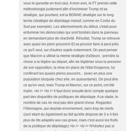
vous le garantie en tout cas). A mon avis, le FT prends cette
méthodologie justement afin d'incriminer Trump et sa
stratégie, qui pourtant, est la BONNE stratégie sur le long
terme (stratégie de dépistage massif, comme en Corée du
Sud par exemple). Les altermoiments du début, c'etait pour
enfummer les démocrates qui sont tombés dans le panneau
en demandant plus de réactivité. Résultat, Trump se retrouve
avec quasi les plein pouvoirs! Et va pouvoir faire à peut près
ce qu'il veut, sur d'autres sujets notamment. On peut penser
que Macron a utilisé la meme stratégie d'ailleurs : prendre la
chose a la légère au départ, afin de légitimer sous la pression
de son opposition, la mise en place de l'état d'urgence, lui
conférant les quasis pleins pouvoirs... (avec en plus une
population bloquée chez elle, en quarantaine). On peut dire
ce qu'on veut, mais Trump et Macron, sur ce point, ont été
malin..<br /> <br /> Il faut donc ensuite tenir compte quelque
part des disparités de politiques de dépistage. A ce stade, le
nombre de cas ne veut pas dire grand chose. Regardez
l'Allemagne, qui depiste enormement, sans trop de morts
(ceci etant du également au fait qu'elle dispose de 3 a 4 fois
plus de lits adaptés aux cas grave, mais c'est aussi les fruits
de la politique de dépistage).<br /> <br /> N'hésitez pas si