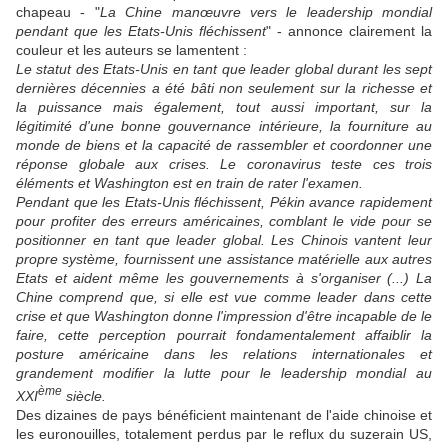
chapeau - "
La Chine manœuvre vers le leadership mondial
pendant que les Etats-Unis fléchissent
" - annonce clairement la
couleur et les auteurs se lamentent :
Le statut des Etats-Unis en tant que leader global durant les sept
dernières décennies a été bâti non seulement sur la richesse et
la puissance mais également, tout aussi important, sur la
légitimité d'une bonne gouvernance intérieure, la fourniture au
monde de biens et la capacité de rassembler et coordonner une
réponse globale aux crises. Le coronavirus teste ces trois
éléments et Washington est en train de rater l'examen.
Pendant que les Etats-Unis fléchissent, Pékin avance rapidement
pour profiter des erreurs américaines, comblant le vide pour se
positionner en tant que leader global. Les Chinois vantent leur
propre système, fournissent une assistance matérielle aux autres
Etats et aident même les gouvernements à s'organiser (...) La
Chine comprend que, si elle est vue comme leader dans cette
crise et que Washington donne l'impression d'être incapable de le
faire, cette perception pourrait fondamentalement affaiblir la
posture américaine dans les relations internationales et
grandement modifier la lutte pour le leadership mondial au
ème
XXI
siècle.
Des dizaines de pays bénéficient maintenant de l'aide chinoise et
les euronouilles, totalement perdus par le reflux du suzerain US,