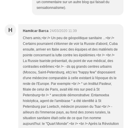
un commentaire sur un autre blog qui faisait du
sensationnalisme).
H
Hamilcar Barca
24/03/2020 11:39
Chers amis,<br /> Un peu de géopolitique sanitaire ...<br />
Certains pourraient s'étonner de voir la Russie d'abord, Cuba
ensuite, arriver en Italie avec des équipes et des matériels de
pointe concernant la lutte contre les épidémies.<br /> <br />
La Russie tsariste présentait, du point de vue médical, des
contrastes extrêmes:<br /> - ds qq grands centres urbains
(Moscou, Saint-Petersburg, etc) les "happy few" disposaient
d'une médecine comparable à celle existant à l'époque ds le
reste de l'Europe. Par exemple:<br /> * un Institut Pasteur,
filiale de celui de Paris, avait été mis sur pied à St
Petersburg<br /> * anecdote démonstrative: Entamoeba
histolytica, agent de l'amibiase * a été identifié à St
Petersburg par Loetsch, médecin prussien du Tsar.<br /> -
ailleurs ds l'immense pays, au fond des zones rurales, la
situation sanitaire était celle de ce que l'on nomme
aujourd'hui: le "Quart Monde".<br /> <br /> Après la Révolution