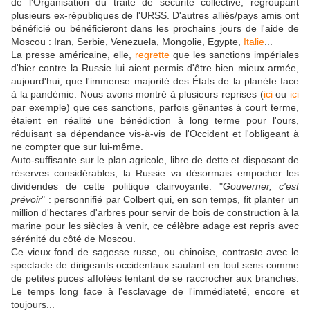
de l'Organisation du traité de sécurité collective, regroupant
plusieurs ex-républiques de l'URSS. D'autres alliés/pays amis ont
bénéficié ou bénéficieront dans les prochains jours de l'aide de
Moscou : Iran, Serbie, Venezuela, Mongolie, Egypte,
Italie
...
La presse américaine, elle,
regrette
que les sanctions impériales
d'hier contre la Russie lui aient permis d'être bien mieux armée,
aujourd'hui, que l'immense majorité des États de la planète face
à la pandémie. Nous avons montré à plusieurs reprises (
ici
ou
ici
par exemple) que ces sanctions, parfois gênantes à court terme,
étaient en réalité une bénédiction à long terme pour l'ours,
réduisant sa dépendance vis-à-vis de l'Occident et l'obligeant à
ne compter que sur lui-même.
Auto-suffisante sur le plan agricole, libre de dette et disposant de
réserves considérables, la Russie va désormais empocher les
dividendes de cette politique clairvoyante. "
Gouverner, c'est
prévoir
" : personnifié par Colbert qui, en son temps, fit planter un
million d'hectares d'arbres pour servir de bois de construction à la
marine pour les siècles à venir, ce célèbre adage est repris avec
sérénité du côté de Moscou.
Ce vieux fond de sagesse russe, ou chinoise, contraste avec le
spectacle de dirigeants occidentaux sautant en tout sens comme
de petites puces affolées tentant de se raccrocher aux branches.
Le temps long face à l'esclavage de l'immédiateté, encore et
toujours...