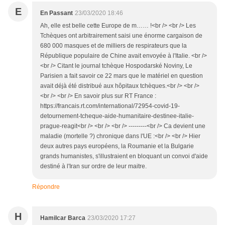
E
En Passant
23/03/2020 18:46
Ah, elle est belle cette Europe de m…… !<br /> <br /> Les
Tchèques ont arbitrairement saisi une énorme cargaison de
680 000 masques et de milliers de respirateurs que la
République populaire de Chine avait envoyée à l'Italie. <br />
<br /> Citant le journal tchèque Hospodarské Noviny, Le
Parisien a fait savoir ce 22 mars que le matériel en question
avait déjà été distribué aux hôpitaux tchèques.<br /> <br />
<br /> <br /> En savoir plus sur RT France :
https://francais.rt.com/international/72954-covid-19-
detournement-tcheque-aide-humanitaire-destinee-italie-
prague-reagit<br /> <br /> <br /> ---------<br /> Ca devient une
maladie (mortelle ?) chronique dans l'UE :<br /> <br /> Hier
deux autres pays européens, la Roumanie et la Bulgarie
grands humanistes, s'illustraient en bloquant un convoi d'aide
destiné à l'Iran sur ordre de leur maitre.
Répondre
H
Hamilcar Barca
23/03/2020 17:27