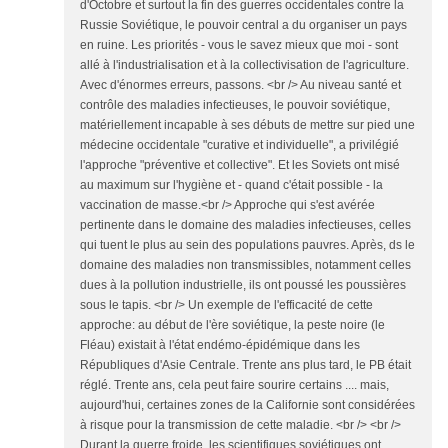
d'Octobre et surtout la fin des guerres occidentales contre la
Russie Soviétique, le pouvoir central a du organiser un pays
en ruine. Les priorités - vous le savez mieux que moi - sont
allé à l'industrialisation et à la collectivisation de l'agriculture.
Avec d'énormes erreurs, passons. <br /> Au niveau santé et
contrôle des maladies infectieuses, le pouvoir soviétique,
matériellement incapable à ses débuts de mettre sur pied une
médecine occidentale "curative et individuelle", a privilégié
l'approche "préventive et collective". Et les Soviets ont misé
au maximum sur l'hygiène et - quand c'était possible - la
vaccination de masse.<br /> Approche qui s'est avérée
pertinente dans le domaine des maladies infectieuses, celles
qui tuent le plus au sein des populations pauvres. Après, ds le
domaine des maladies non transmissibles, notamment celles
dues à la pollution industrielle, ils ont poussé les poussières
sous le tapis. <br /> Un exemple de l'efficacité de cette
approche: au début de l'ère soviétique, la peste noire (le
Fléau) existait à l'état endémo-épidémique dans les
Républiques d'Asie Centrale. Trente ans plus tard, le PB était
réglé. Trente ans, cela peut faire sourire certains .... mais,
aujourd'hui, certaines zones de la Californie sont considérées
à risque pour la transmission de cette maladie. <br /> <br />
Durant la guerre froide, les scientifiques soviétiques ont