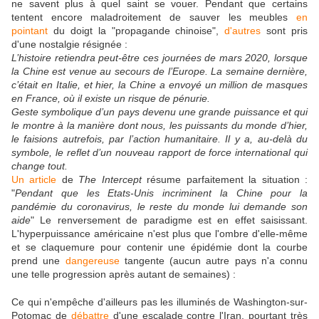
ne savent plus à quel saint se vouer. Pendant que certains
tentent encore maladroitement de sauver les meubles
en
pointant
du doigt la "propagande chinoise",
d'autres
sont pris
d'une nostalgie résignée :
L’histoire retiendra peut-être ces journées de mars 2020, lorsque
la Chine est venue au secours de l’Europe. La semaine dernière,
c’était en Italie, et hier, la Chine a envoyé un million de masques
en France, où il existe un risque de pénurie.
Geste symbolique d’un pays devenu une grande puissance et qui
le montre à la manière dont nous, les puissants du monde d’hier,
le faisions autrefois, par l’action humanitaire. Il y a, au-delà du
symbole, le reflet d’un nouveau rapport de force international qui
change tout.
Un article
de
The Intercept
résume parfaitement la situation :
"
Pendant que les Etats-Unis incriminent la Chine pour la
pandémie du coronavirus, le reste du monde lui demande son
aide
" Le renversement de paradigme est en effet saisissant.
L'hyperpuissance américaine n'est plus que l'ombre d'elle-même
et se claquemure pour contenir une épidémie dont la courbe
prend une
dangereuse
tangente (aucun autre pays n'a connu
une telle progression après autant de semaines) :
Ce qui n'empêche d'ailleurs pas les illuminés de Washington-sur-
Potomac de
débattre
d'une escalade contre l'Iran, pourtant très