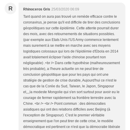
R
Rhinoceros Gris
25/03/2020 06:09
Tant quand on aura pas trouvé un remède efficace contre le
coronavirus, je pense qu'il est difficile de tirer des conclusions
géopolitiques sur cette épidémie. Cette attente pourrait durer
des mois, avec des retournements de situations possibles.
(par exemple aux Etats Unis l'US Army commence lentement
mais surement à se mettre en marche avec ses moyens
logistiques colossaux qui lors de l'épidémie d'Ebola en 2014
avait totalement éclipser l'aide chinoise pourtant non
négligeable) .<br /> Dans cette hypothèse (malheureusement
très probable), a l'heure actuelle on ne peut tirer de
conclusion géopolitique que pour les pays qui ont une
stratégie de gestion de crise durable, Aujourd'hui ce n'est le
cas que de la Corée du Sud, Taiwan, le Japon, Singapour
et,,,,la modeste Mongolie qui s'en sort surtout pour avoir eu le
courage de fermer rapidement sa frontière terrestre avec la
Chine. <br /> <br /> Point commun : des démocraties
asiatiques qui ont des relations difficiles avec Beijing (à
l'exception de Singapour). C'est le premier véritable
enseignement que l'on peut tirer de cette crise, le modèle
démocratique est pertinent ce n'est que la démocratie libérale