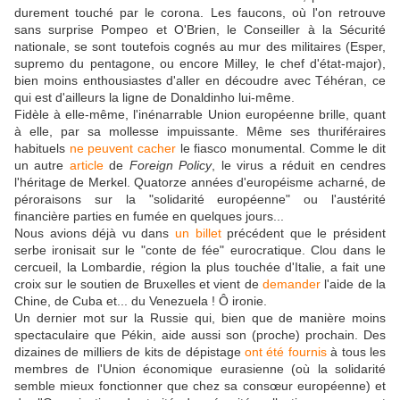
durement touché par le corona. Les faucons, où l'on retrouve
sans surprise Pompeo et O'Brien, le Conseiller à la Sécurité
nationale, se sont toutefois cognés au mur des militaires (Esper,
supremo du pentagone, ou encore Milley, le chef d'état-major),
bien moins enthousiastes d'aller en découdre avec Téhéran, ce
qui est d'ailleurs la ligne de Donaldinho lui-même.
Fidèle à elle-même, l'inénarrable Union européenne brille, quant
à elle, par sa mollesse impuissante. Même ses thuriféraires
habituels
ne peuvent cacher
le fiasco monumental. Comme le dit
un autre
article
de
Foreign Policy
, le virus a réduit en cendres
l'héritage de Merkel. Quatorze années d'européisme acharné, de
péroraisons sur la "solidarité européenne" ou l'austérité
financière parties en fumée en quelques jours...
Nous avions déjà vu dans
un billet
précédent que le président
serbe ironisait sur le "conte de fée" eurocratique. Clou dans le
cercueil, la Lombardie, région la plus touchée d'Italie, a fait une
croix sur le soutien de Bruxelles et vient de
demander
l'aide de la
Chine, de Cuba et... du Venezuela ! Ô ironie.
Un dernier mot sur la Russie qui, bien que de manière moins
spectaculaire que Pékin, aide aussi son (proche) prochain. Des
dizaines de milliers de kits de dépistage
ont été fournis
à tous les
membres de l'Union économique eurasienne (où la solidarité
semble mieux fonctionner que chez sa consœur européenne) et