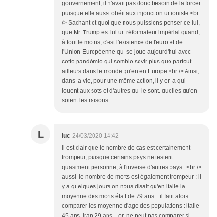
gouvernement, il n'avait pas donc besoin de la forcer
puisque elle aussi obéit aux injonction unioniste.<br
/> Sachant et quoi que nous puissions penser de lui,
que Mr. Trump est lui un réformateur impérial quand,
à tout le moins, c'est l'existence de l'euro et de
l'Union-Européenne qui se joue aujourd'hui avec
cette pandémie qui semble sévir plus que partout
ailleurs dans le monde qu'en en Europe.<br /> Ainsi,
dans la vie, pour une même action, il y en a qui
jouent aux sots et d'autres qui le sont, quelles qu'en
soient les raisons.
L
luc
24/03/2020 14:42
il est clair que le nombre de cas est certainement
trompeur, puisque certains pays ne testent
quasiment personne, à l'inverse d'autres pays...<br />
aussi, le nombre de morts est également trompeur : il
y a quelques jours on nous disait qu'en italie la
moyenne des morts était de 79 ans... il faut alors
comparer les moyenne d'age des populations : italie
45 ans, iran 29 ans... on ne peut pas comparer si