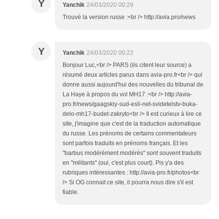
Y
Yanchik
24/03/2020 00:29
Trouvé la version russe :<br /> http://avia.pro/news
Y
Yanchik
24/03/2020 00:22
Bonjour Luc,<br /> PARS (ils citent leur source) a
résumé deux articles parus dans avia-pro.fr<br /> qui
donne aussi aujourd'hui des nouvelles du tribunal de
La Haye à propos du vol MH17 :<br /> http://avia-
pro.fr/news/gaagskiy-sud-esli-net-svidetelstv-buka-
delo-mh17-budet-zakryto<br /> Il est curieux à lire ce
site, j'imagine que c'est de la traduction automatique
du russe. Les prénoms de certains commentateurs
sont parfois traduits en prénoms français. Et les
"barbus modérément modérés" sont souvent traduits
en "militants" (oui, c'est plus court). Pis y'a des
rubriques intéressantes : http://avia-pro.fr/photos<br
/> Si OG connait ce site, il pourra nous dire s'il est
fiable.