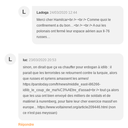
L
Ladoga
24/03/2020 12:44
Merci cher Hamilcar<br /> <br /> Comme quoi le
confinement a du bon…<br /> <br /> A oui les
polonais ont fermé leur espace aérien aux Il-76
russes…
L
luc
23/03/2020 20:53
sinon, on dirait que ça va chauffer pour erdogan à idlib : il
parait que les terroristes se retournent contre la turquie, alors
que russes et syriens amassent les armes!
https://parstoday.com/fr/news/middle_east-i86266-
idlib_le_coup_de_ma%C3%AEtre_d'assad<br /> tout ça alors
que les usa ont bien envoyé des milliers de soldats et de
matériel à nuremberg, pour faire leur cher exercice massif en
europe... https://www.voltairenet.org/article209446.html (non
ce n'est pas meyssan)
Répondre