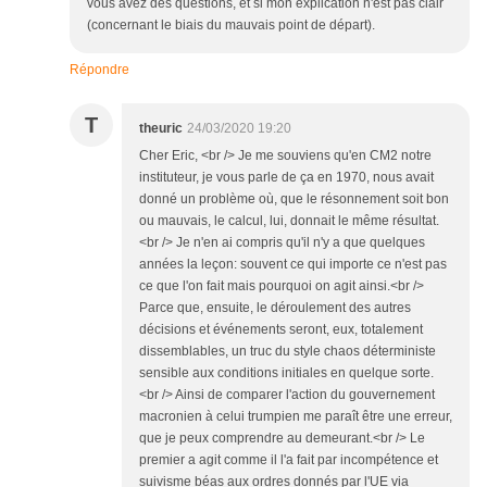
vous avez des questions, et si mon explication n'est pas clair
(concernant le biais du mauvais point de départ).
Répondre
T
theuric
24/03/2020 19:20
Cher Eric, <br /> Je me souviens qu'en CM2 notre
instituteur, je vous parle de ça en 1970, nous avait
donné un problème où, que le résonnement soit bon
ou mauvais, le calcul, lui, donnait le même résultat.
<br /> Je n'en ai compris qu'il n'y a que quelques
années la leçon: souvent ce qui importe ce n'est pas
ce que l'on fait mais pourquoi on agit ainsi.<br />
Parce que, ensuite, le déroulement des autres
décisions et événements seront, eux, totalement
dissemblables, un truc du style chaos déterministe
sensible aux conditions initiales en quelque sorte.
<br /> Ainsi de comparer l'action du gouvernement
macronien à celui trumpien me paraît être une erreur,
que je peux comprendre au demeurant.<br /> Le
premier a agit comme il l'a fait par incompétence et
suivisme béas aux ordres donnés par l'UE via