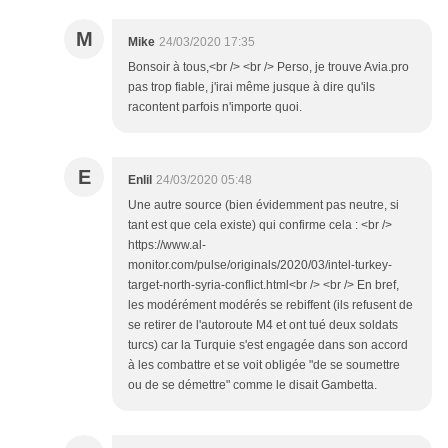
M
Mike
24/03/2020 17:35
Bonsoir à tous,<br /> <br /> Perso, je trouve Avia.pro
pas trop fiable, j'irai même jusque à dire qu'ils
racontent parfois n'importe quoi.
E
Enlil
24/03/2020 05:48
Une autre source (bien évidemment pas neutre, si
tant est que cela existe) qui confirme cela : <br />
https://www.al-
monitor.com/pulse/originals/2020/03/intel-turkey-
target-north-syria-conflict.html<br /> <br /> En bref,
les modérément modérés se rebiffent (ils refusent de
se retirer de l'autoroute M4 et ont tué deux soldats
turcs) car la Turquie s'est engagée dans son accord
à les combattre et se voit obligée "de se soumettre
ou de se démettre" comme le disait Gambetta.