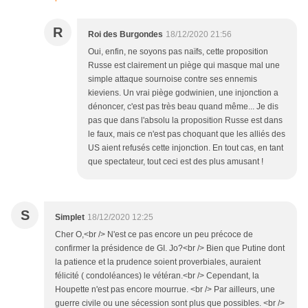
R
Roi des Burgondes
18/12/2020 21:56
Oui, enfin, ne soyons pas naïfs, cette proposition
Russe est clairement un piège qui masque mal une
simple attaque sournoise contre ses ennemis
kieviens. Un vrai piège godwinien, une injonction a
dénoncer, c'est pas très beau quand même... Je dis
pas que dans l'absolu la proposition Russe est dans
le faux, mais ce n'est pas choquant que les alliés des
US aient refusés cette injonction. En tout cas, en tant
que spectateur, tout ceci est des plus amusant !
S
Simplet
18/12/2020 12:25
Cher O,<br /> N'est ce pas encore un peu précoce de
confirmer la présidence de GI. Jo?<br /> Bien que Putine dont
la patience et la prudence soient proverbiales, auraient
félicité ( condoléances) le vétéran.<br /> Cependant, la
Houpette n'est pas encore mourrue. <br /> Par ailleurs, une
guerre civile ou une sécession sont plus que possibles. <br />