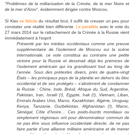
"
Problèmes de la militarisation de la Crimée, de la mer Noire et
de la mer d'Azov
", évidemment dirigée contre Moscou.
SI Kiev
se félicite
du résultat brut, il suffit de creuser un peu pour
constater une réalité bien différente.
Le parallèle
avec le vote du
27 mars 2014 sur le rattachement de la Crimée à la Russie vient
immédiatement à l'esprit :
Présenté par les médias occidentaux comme une preuve
supplémentaire de l’isolement de Moscou sur la scène
internationale, ce vote constitua au contraire une petite
victoire pour la Russie et dessinait déjà les prémices de
l’isolement américain qui ira grandissant tout au long de
l’année. Sous des prétextes divers, près de quatre-vingt
États – les principaux pays de la planète en dehors du bloc
occidental et de ses protégés – s’abstinrent de condamner
la Russie : Chine, Inde, Brésil, Afrique du Sud, Argentine,
Pakistan, Iran, Israël (!), Egypte, Irak (!), Vietnam, Liban,
Emirats Arabes Unis, Maroc, Kazakhstan, Algérie, Uruguay,
Kenya, Tanzanie, Ouzbékistan, Afghanistan (!), Maroc,
Sénégal, Côte d’Ivoire…
Ces poids-lourds mondiaux ou
simplement régionaux ont pour dénominateur commun de
ne pas être sous influence occidentale directe, de ne pas
faire partie d’une alliance militaire américaine et de mener