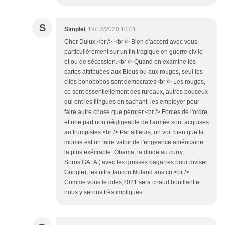
S
Simplet
19/12/2020 10:01
Cher Dulux,<br /> <br /> Bien d'accord avec vous,
particulièrement sur un fin tragique en guerre civile
et ou de sécession.<br /> Quand on examine les
cartes attribuées aux Bleus ou aux rouges, seul les
cités bonobobos sont democrates<br /> Les rouges,
ce sont essentiellement des rureaux, autres bouseux
qui ont les flingues en sachant, les employer pour
faire autre chose que pérorer.<br /> Forces de l'ordre
et une part non négligeable de l'armée sont acquises
au trumpistes.<br /> Par ailleurs, on voit bien que la
momie est un faire valoir de l'engeance américaine
la plus exécrable :Obama, la dinde au curry,
Soros,GAFA ( avec les grosses bagarres pour diviser
Google), les ultra faucon Nuland ans co.<br />
Comme vous le dites,2021 sera chaud bouillant et
nous y serons très impliqués.