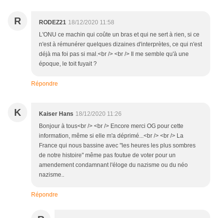
R
RODEZ21
18/12/2020 11:58
L'ONU ce machin qui coûte un bras et qui ne sert à rien, si ce
n'est à rémunérer quelques dizaines d'interprètes, ce qui n'est
déjà ma foi pas si mal.<br /> <br /> Il me semble qu'à une
époque, le toit fuyait ?
Répondre
K
Kaiser Hans
18/12/2020 11:26
Bonjour à tous<br /> <br /> Encore merci OG pour cette
information, même si elle m'a déprimé...<br /> <br /> La
France qui nous bassine avec "les heures les plus sombres
de notre histoire" même pas foutue de voter pour un
amendement condamnant l'éloge du nazisme ou du néo
nazisme..
Répondre