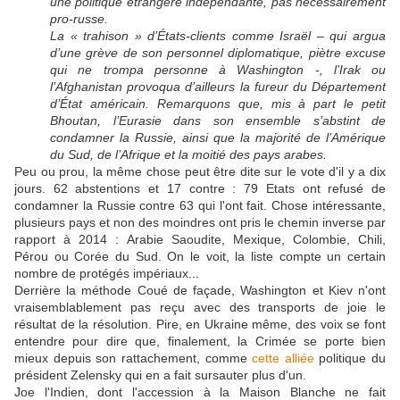
une politique étrangère indépendante, pas nécessairement
pro-russe.
La « trahison » d’États-clients comme Israël – qui argua
d’une grève de son personnel diplomatique, piètre excuse
qui ne trompa personne à Washington -, l’Irak ou
l’Afghanistan provoqua d’ailleurs la fureur du Département
d’État américain. Remarquons que, mis à part le petit
Bhoutan, l’Eurasie dans son ensemble s’abstint de
condamner la Russie, ainsi que la majorité de l’Amérique
du Sud, de l’Afrique et la moitié des pays arabes.
Peu ou prou, la même chose peut être dite sur le vote d'il y a dix
jours. 62 abstentions et 17 contre : 79 Etats ont refusé de
condamner la Russie contre 63 qui l'ont fait. Chose intéressante,
plusieurs pays et non des moindres ont pris le chemin inverse par
rapport à 2014 : Arabie Saoudite, Mexique, Colombie, Chili,
Pérou ou Corée du Sud. On le voit, la liste compte un certain
nombre de protégés impériaux...
Derrière la méthode Coué de façade, Washington et Kiev n'ont
vraisemblablement pas reçu avec des transports de joie le
résultat de la résolution. Pire, en Ukraine même, des voix se font
entendre pour dire que, finalement, la Crimée se porte bien
mieux depuis son rattachement, comme
cette alliée
politique du
président Zelensky qui en a fait sursauter plus d'un.
Joe l'Indien, dont l'accession à la Maison Blanche ne fait