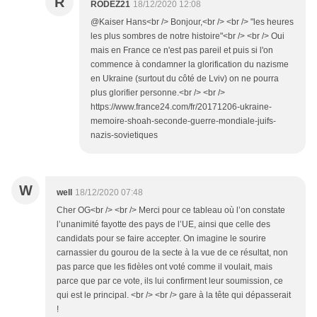
R
RODEZ21
18/12/2020 12:08
@Kaiser Hans<br /> Bonjour,<br /> <br /> "les heures
les plus sombres de notre histoire"<br /> <br /> Oui
mais en France ce n'est pas pareil et puis si l'on
commence à condamner la glorification du nazisme
en Ukraine (surtout du côté de Lviv) on ne pourra
plus glorifier personne.<br /> <br />
https://www.france24.com/fr/20171206-ukraine-
memoire-shoah-seconde-guerre-mondiale-juifs-
nazis-sovietiques
W
well
18/12/2020 07:48
Cher OG<br /> <br /> Merci pour ce tableau où l’on constate
l’unanimité fayotte des pays de l’UE, ainsi que celle des
candidats pour se faire accepter. On imagine le sourire
carnassier du gourou de la secte à la vue de ce résultat, non
pas parce que les fidèles ont voté comme il voulait, mais
parce que par ce vote, ils lui confirment leur soumission, ce
qui est le principal. <br /> <br /> gare à la tête qui dépasserait
!