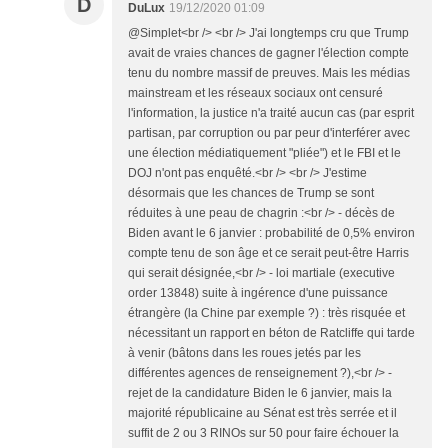
D
DuLux
19/12/2020 01:09
@Simplet<br /> <br /> J'ai longtemps cru que Trump
avait de vraies chances de gagner l'élection compte
tenu du nombre massif de preuves. Mais les médias
mainstream et les réseaux sociaux ont censuré
l'information, la justice n'a traité aucun cas (par esprit
partisan, par corruption ou par peur d'interférer avec
une élection médiatiquement "pliée") et le FBI et le
DOJ n'ont pas enquêté.<br /> <br /> J'estime
désormais que les chances de Trump se sont
réduites à une peau de chagrin :<br /> - décès de
Biden avant le 6 janvier : probabilité de 0,5% environ
compte tenu de son âge et ce serait peut-être Harris
qui serait désignée,<br /> - loi martiale (executive
order 13848) suite à ingérence d'une puissance
étrangère (la Chine par exemple ?) : très risquée et
nécessitant un rapport en béton de Ratcliffe qui tarde
à venir (bâtons dans les roues jetés par les
différentes agences de renseignement ?),<br /> -
rejet de la candidature Biden le 6 janvier, mais la
majorité républicaine au Sénat est très serrée et il
suffit de 2 ou 3 RINOs sur 50 pour faire échouer la