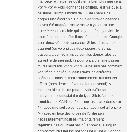
manoeuvre ; je pense qu'il y en a bien plus que cela.
<br /> <br /> Pour donner des chiffres, j'estime que, à
ce stade, Trump a moins de 1% de chance de
gagner une élection qui a plus de 99% de chances
d'avoir été truquée...<br /> <br /> Il y a aussi une
autre élection cruciale qui se joue début janvier : le
deuxième tour des élections sénatoriales en Géorgie
pour deux sièges de sénateur. Si les démocrates
gagnent (ou volent) ces deux sièges, le Sénat
passera à 50 / 50 mais ce sont les démocrates qui
auront le dernier mot. Ils pourront alors faire passer
toutes leurs lois.<br /> <br /> Je ne sais pas comment
vont réagir les républicains dans les différents
scénarios, mais ils vont probablement ruminer cet
affront (présidence + éventuellement sénat). A la
moindre étincelle, on pourrait voir naître un
mouvement contestataire de type Gilets Jaunes
républicains MAIS :<br /> - armé jusqu'aux dents,<br
/> - avec une soif de vengeance face à cet affront,<br
/> - avec en face des forces de l'ordre pas
nécessairement hostiles (majoritairement
républicaines qui n'ont pas dû apprécié le slogan
démocrate "defund the police".)<br /> <br /> L'année