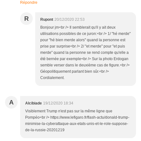
Répondre
R
Rupont
20/12/2020 22:53
Bonjour jm<br /> Il semblerait qu'il y ait deux
utilisations possibles de ce juron:<br /> 1/ "hé merde"
pour "hé bien merde alors" quand la personne est
prise par surprise<br /> 2/ "et merde" pour "et puis
merde" quand la personne se rend compte qu'elle a
été bernée par exemple<br /> Sur la photo Erdogan
semble verser dans le deuxième cas de figure.<br />
Géopolitiquement parlant bien sûr.<br />
Cordialement.
A
Alcibiade
19/12/2020 18:34
Visiblement Trump n'est pas sur la même ligne que
Pompéo<br /> https://www.lefigaro.fr/flash-actu/donald-trump-
minimise-la-cyberattaque-aux-etats-unis-et-le-role-suppose-
de-la-russie-20201219