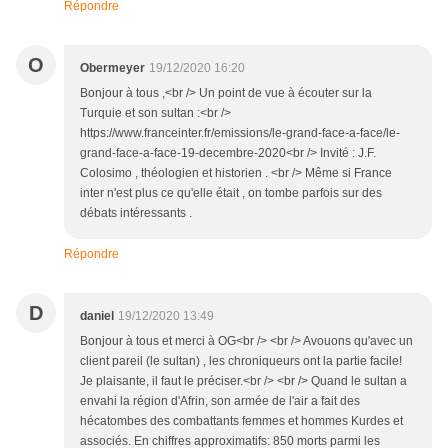
Répondre
O
Obermeyer
19/12/2020 16:20
Bonjour à tous ,<br /> Un point de vue à écouter sur la
Turquie et son sultan :<br />
https://www.franceinter.fr/emissions/le-grand-face-a-face/le-
grand-face-a-face-19-decembre-2020<br /> Invité : J.F.
Colosimo , théologien et historien . <br /> Même si France
inter n'est plus ce qu'elle était , on tombe parfois sur des
débats intéressants .
Répondre
D
daniel
19/12/2020 13:49
Bonjour à tous et merci à OG<br /> <br /> Avouons qu'avec un
client pareil (le sultan) , les chroniqueurs ont la partie facile!
Je plaisante, il faut le préciser.<br /> <br /> Quand le sultan a
envahi la région d'Afrin, son armée de l'air a fait des
hécatombes des combattants femmes et hommes Kurdes et
associés. En chiffres approximatifs: 850 morts parmi les