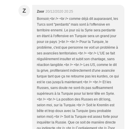
Z
Zoor
20/12/2020 20:25
Bonsoir,<br /> <br /> comme déjà dit auparavant, les
Turcs sont "perdants" mais sont à l'offensive en
territoire ennemi. Le jour où la Syrie sera perdante
en étant à l'offensive en Turquie sera un grand jour
pour ce pays :)<br /> <br /> Pour la Turquie, le
problème, c'est que personne ne voit un problème à
ses avancées territoriales.<br /> <br /> L'UE se fait
régulièrement insulter et subit son chantage, sans
réaction tangible.<br /> <br /> Les US, comme le dit
la grive, profiteraient indirectement d'une avancée
turque tant que ça ne retourne pas les kurdes, ce qui
est le cas jusqu'à maintenant.<br /> <br /> Et les
Russes, sans doute ne sont-ils pas suffisamment
supérieurs à la Turquie pour lui tenir tête en Syrie.
<br /> <br /> La position des Russes en dit long,
selon moi, sur la Turquie.<br /> Soit le Kremlin est
bête et trop doux avec la Turquie (peu probable
selon moi).<br /> Soit la Turquie est assez forte pour
inquiéter la Russie. Que ce soit de manière directe
ou indirecte.<br /> <br /> Cordialement,<br /> Zoor