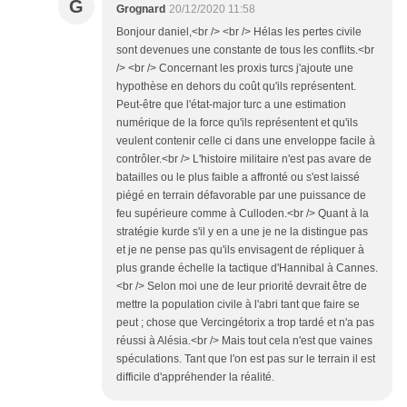
G
Grognard
20/12/2020 11:58
Bonjour daniel,<br /> <br /> Hélas les pertes civile
sont devenues une constante de tous les conflits.<br
/> <br /> Concernant les proxis turcs j'ajoute une
hypothèse en dehors du coût qu'ils représentent.
Peut-être que l'état-major turc a une estimation
numérique de la force qu'ils représentent et qu'ils
veulent contenir celle ci dans une enveloppe facile à
contrôler.<br /> L'histoire militaire n'est pas avare de
batailles ou le plus faible a affronté ou s'est laissé
piégé en terrain défavorable par une puissance de
feu supérieure comme à Culloden.<br /> Quant à la
stratégie kurde s'il y en a une je ne la distingue pas
et je ne pense pas qu'ils envisagent de répliquer à
plus grande échelle la tactique d'Hannibal à Cannes.
<br /> Selon moi une de leur priorité devrait être de
mettre la population civile à l'abri tant que faire se
peut ; chose que Vercingétorix a trop tardé et n'a pas
réussi à Alésia.<br /> Mais tout cela n'est que vaines
spéculations. Tant que l'on est pas sur le terrain il est
difficile d'appréhender la réalité.