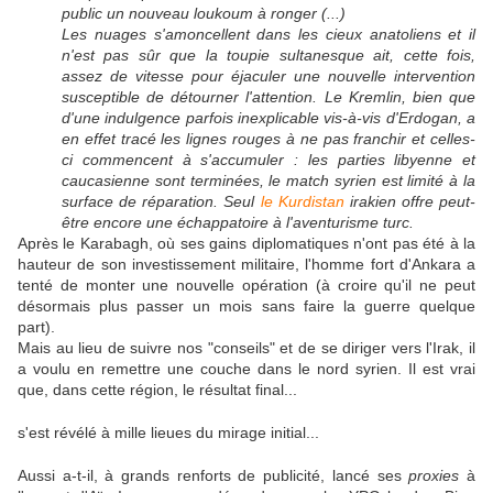
public un nouveau loukoum à ronger (...)
Les nuages s'amoncellent dans les cieux anatoliens et il
n'est pas sûr que la toupie sultanesque ait, cette fois,
assez de vitesse pour éjaculer une nouvelle intervention
susceptible de détourner l'attention. Le Kremlin, bien que
d'une indulgence parfois inexplicable vis-à-vis d'Erdogan, a
en effet tracé les lignes rouges à ne pas franchir et celles-
ci commencent à s'accumuler : les parties libyenne et
caucasienne sont terminées, le match syrien est limité à la
surface de réparation. Seul
le Kurdistan
irakien offre peut-
être encore une échappatoire à l'aventurisme turc.
Après le Karabagh, où ses gains diplomatiques n'ont pas été à la
hauteur de son investissement militaire, l'homme fort d'Ankara a
tenté de monter une nouvelle opération (à croire qu'il ne peut
désormais plus passer un mois sans faire la guerre quelque
part).
Mais au lieu de suivre nos "conseils" et de se diriger vers l'Irak, il
a voulu en remettre une couche dans le nord syrien. Il est vrai
que, dans cette région, le résultat final...
s'est révélé à mille lieues du mirage initial...
Aussi a-t-il, à grands renforts de publicité, lancé ses
proxies
à