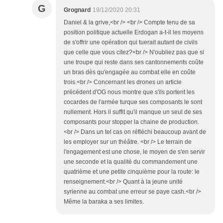
G
Grognard
19/12/2020 20:31
Daniel & la grive,<br /> <br /> Compte tenu de sa
position politique actuelle Erdogan a-t-il les moyens
de s'offrir une opération qui tuerait autant de civils
que celle que vous citez?<br /> N'oubliez pas que si
une troupe qui reste dans ses cantonnements coûte
un bras dès qu'engagée au combat elle en coûte
trois.<br /> Concernant les drones un article
précédent d'OG nous montre que s'ils portent les
cocardes de l'armée turque ses composants le sont
nullement. Hors il suffit qu'il manque un seul de ses
composants pour stopper la chaine de production.
<br /> Dans un tel cas on réfléchi beaucoup avant de
les employer sur un théâtre. <br /> Le terrain de
l'engagement est une chose, le moyen de s'en servir
une seconde et la qualité du commandement une
quatrième et une petite cinquième pour la route: le
renseignement.<br /> Quant à la jeune unité
syrienne au combat une erreur se paye cash.<br />
Même la baraka a ses limites.