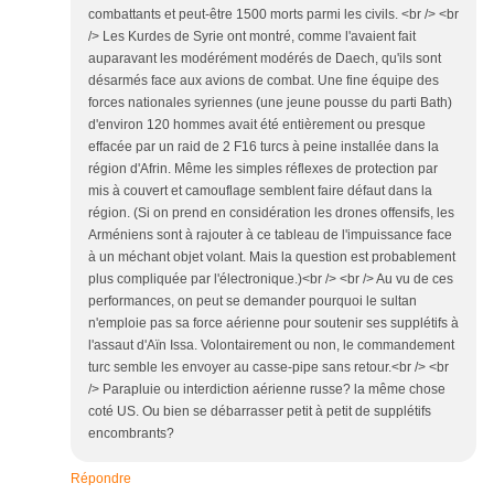
combattants et peut-être 1500 morts parmi les civils. <br /> <br
/> Les Kurdes de Syrie ont montré, comme l'avaient fait
auparavant les modérément modérés de Daech, qu'ils sont
désarmés face aux avions de combat. Une fine équipe des
forces nationales syriennes (une jeune pousse du parti Bath)
d'environ 120 hommes avait été entièrement ou presque
effacée par un raid de 2 F16 turcs à peine installée dans la
région d'Afrin. Même les simples réflexes de protection par
mis à couvert et camouflage semblent faire défaut dans la
région. (Si on prend en considération les drones offensifs, les
Arméniens sont à rajouter à ce tableau de l'impuissance face
à un méchant objet volant. Mais la question est probablement
plus compliquée par l'électronique.)<br /> <br /> Au vu de ces
performances, on peut se demander pourquoi le sultan
n'emploie pas sa force aérienne pour soutenir ses supplétifs à
l'assaut d'Aïn Issa. Volontairement ou non, le commandement
turc semble les envoyer au casse-pipe sans retour.<br /> <br
/> Parapluie ou interdiction aérienne russe? la même chose
coté US. Ou bien se débarrasser petit à petit de supplétifs
encombrants?
Répondre