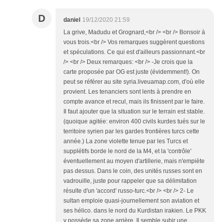
D
daniel
19/12/2020 21:59
La grive, Madudu et Grognard,<br /> <br /> Bonsoir à
vous trois.<br /> Vos remarques suggèrent questions
et spéculations. Ce qui est d'ailleurs passionnant.<br
/> <br /> Deux remarques: <br /> -Je crois que la
carte proposée par OG est juste (évidemment!). On
peut se référer au site syria.liveuamap.com, d'où elle
provient. Les tenanciers sont lents à prendre en
compte avance et recul, mais ils finissent par le faire.
Il faut ajouter que la situation sur le terrain est stable.
(quoique agitée: environ 400 civils kurdes tués sur le
territoire syrien par les gardes frontières turcs cette
année.) La zone violette tenue par les Turcs et
supplétifs borde le nord de la M4, et la 'contrôle'
éventuellement au moyen d'artillerie, mais n'empiète
pas dessus. Dans le coin, des unités russes sont en
vadrouille, juste pour rappeler que sa délimitation
résulte d'un 'accord' russo-turc.<br /> <br /> 2- Le
sultan emploie quasi-journellement son aviation et
ses hélico. dans le nord du Kurdistan irakien. Le PKK
y possède sa zone arrière. Il semble subir une