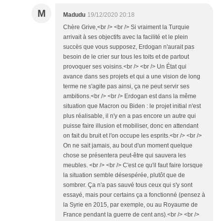
M
Madudu
19/12/2020 20:18
Chère Grive,<br /> <br /> Si vraiment la Turquie
arrivait à ses objectifs avec la facilité et le plein
succès que vous supposez, Erdogan n'aurait pas
besoin de le crier sur tous les toits et de partout
provoquer ses voisins.<br /> <br /> Un État qui
avance dans ses projets et qui a une vision de long
terme ne s'agite pas ainsi, ça ne peut servir ses
ambitions.<br /> <br /> Erdogan est dans la même
situation que Macron ou Biden : le projet initial n'est
plus réalisable, il n'y en a pas encore un autre qui
puisse faire illusion et mobiliser, donc en attendant
on fait du bruit et l'on occupe les esprits.<br /> <br />
On ne sait jamais, au bout d'un moment quelque
chose se présentera peut-être qui sauvera les
meubles. <br /> <br /> C'est ce qu'il faut faire lorsque
la situation semble désespérée, plutôt que de
sombrer. Ça n'a pas sauvé tous ceux qui s'y sont
essayé, mais pour certains ça a fonctionné (pensez à
la Syrie en 2015, par exemple, ou au Royaume de
France pendant la guerre de cent ans).<br /> <br />