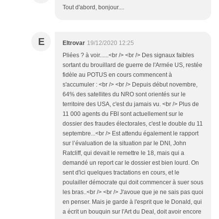
Tout d'abord, bonjour....
E
Eltrovar
19/12/2020 12:25
Pliées ? à voir......<br /> <br /> Des signaux faibles
sortant du brouillard de guerre de l'Armée US, restée
fidèle au POTUS en cours commencent à
s'accumuler : <br /> <br /> Depuis début novembre,
64% des satellites du NRO sont orientés sur le
territoire des USA, c'est du jamais vu. <br /> Plus de
11 000 agents du FBI sont actuellement sur le
dossier des fraudes électorales, c'est le double du 11
septembre...<br /> Est attendu également le rapport
sur l’évaluation de la situation par le DNI, John
Ratcliff, qui devait le remettre le 18, mais qui a
demandé un report car le dossier est bien lourd. On
sent d'ici quelques tractations en cours, et le
poulailler démocrate qui doit commencer à suer sous
les bras..<br /> <br /> J'avoue que je ne sais pas quoi
en penser. Mais je garde à l'esprit que le Donald, qui
a écrit un bouquin sur l'Art du Deal, doit avoir encore