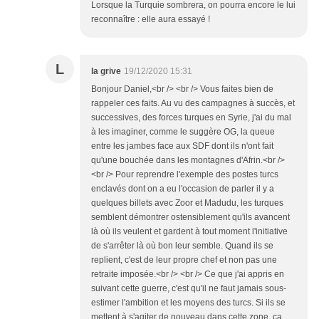
Lorsque la Turquie sombrera, on pourra encore le lui
reconnaître : elle aura essayé !
L
la grive
19/12/2020 15:31
Bonjour Daniel,<br /> <br /> Vous faites bien de
rappeler ces faits. Au vu des campagnes à succès, et
successives, des forces turques en Syrie, j'ai du mal
à les imaginer, comme le suggère OG, la queue
entre les jambes face aux SDF dont ils n'ont fait
qu'une bouchée dans les montagnes d'Afrin.<br />
<br /> Pour reprendre l'exemple des postes turcs
enclavés dont on a eu l'occasion de parler il y a
quelques billets avec Zoor et Madudu, les turques
semblent démontrer ostensiblement qu'ils avancent
là où ils veulent et gardent à tout moment l'initiative
de s'arrêter là où bon leur semble. Quand ils se
replient, c'est de leur propre chef et non pas une
retraite imposée.<br /> <br /> Ce que j'ai appris en
suivant cette guerre, c'est qu'il ne faut jamais sous-
estimer l'ambition et les moyens des turcs. Si ils se
mettent à s'agiter de nouveau dans cette zone, ça