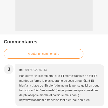
Commentaires
Ajouter un commentaire
J
jm
20/12/2020 07:43
Bonjour.<br /> Il semblerait que 'Et merde' s'écrive en fait 'Eh
merde'. La forme la plus courante de cette erreur étant 'Et
bien' à la place de 'Eh bien', du moins je pense qu'ici on peut
transposer 'bien' en 'merde' (ce qui pose quelques questions
de philosophie morale et politique mais bon..) :
http://www.academie-francaise.fr/et-bien-pour-eh-bien