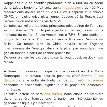
Rappelons que ce chantier pharaonique de 4 000 km au coeur
de la taïga sibérienne fait suite au
contrat du siècle
de 400 Mds
d'équivalents dollars signé en 2014 entre Gazprom et le chinois
CNPC, en pleine crise ukrainienne, époque où la Russie était
"isolée" selon notre bonne vieille MSN.
Le tube, qui reliera les deux principaux adversaires de l'empire,
est construit à 93%. Et la petite partie immergée, passant sous
les eaux du célèbre fleuve Amour, l'est à 78%. Encore quelques
coups de pioche et l'or bleu coulera à flots vers l'empire du
Milieu. Ca tombe bien, la Chine devrait, selon l'Agence
internationale de l'énergie, devenir le plus gros importateur de
gaz au monde à partir de l'année prochaine.
De quoi relancer les discussions sur la route ouest, au doux nom
d'
Altaï
...
A l'ouest, du nouveau malgré ce que pourrait en dire Maria
Remarque. Les travaux pour la pose du
Nord Stream II
ont
débuté
dans le golfe de Finlande, ce qui,
selon la presse
économique occidentale, signifie que le projet est désormais
inarrêtable.
Le fidèle lecteur ne sera
pas surpris
, nous étions les premiers
dans la sphère francophone à parier sur l'inéluctabilité du
gazoduc baltique il y a deux ans :