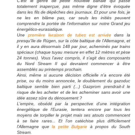
C'est le genre de petite nouvelle banale qui passe
totalement inaperçue, pas même digne d'être évoquée
dans les fils de dépêches des journaux. Et pour une fois, je
ne les en blâme pas, car seuls les initiés peuvent
comprendre la portée de l'information sur notre Grand jeu
énergético-eurasiatique.
Une
première livraison de tubes est arrivée
dans la
presqu'île de Rügen, sur la côte baltique de l'Allemagne, et
il y en aura désormais 148 par jour, acheminés par trains
spéciaux (chaque tuyau mesure en effet 12 mètres et pèse
24 tonnes). Vous l'avez compris, il s'agit des composants
du Nord Stream II qui devraient commencer à être
assemblés au printemps prochain.
Ainsi, même si aucune décision officielle n'a encore été
prise, ou du moins annoncée, le doublement du gazoduc
baltique semble bien parti (...) Gazprom prendrait-il le
risque de les acheter et de les acheminer sans avoir une
idée assez sûre du dénouement ?
L'empire, obsédé par la perspective d'une intégration
énergétique de l'Eurasie, tentera encore par tous les
moyens de torpiller le projet mais ses atouts commencent
à se faire rares... Et l'on catéchise plus difficilement
l'Allemagne que
la petite Bulgarie
à propos du South
Stream.