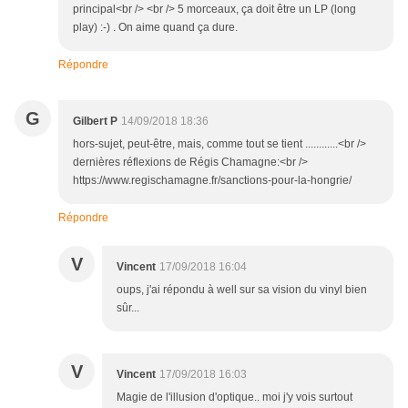
principal<br /> <br /> 5 morceaux, ça doit être un LP (long
play) :-) . On aime quand ça dure.
Répondre
G
Gilbert P
14/09/2018 18:36
hors-sujet, peut-être, mais, comme tout se tient ............<br />
dernières réflexions de Régis Chamagne:<br />
https://www.regischamagne.fr/sanctions-pour-la-hongrie/
Répondre
V
Vincent
17/09/2018 16:04
oups, j'ai répondu à well sur sa vision du vinyl bien
sûr...
V
Vincent
17/09/2018 16:03
Magie de l'illusion d'optique.. moi j'y vois surtout