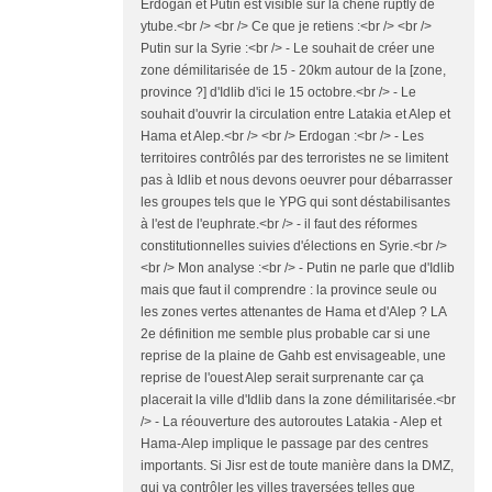
Erdogan et Putin est visible sur la chêne ruptly de
ytube.<br /> <br /> Ce que je retiens :<br /> <br />
Putin sur la Syrie :<br /> - Le souhait de créer une
zone démilitarisée de 15 - 20km autour de la [zone,
province ?] d'Idlib d'ici le 15 octobre.<br /> - Le
souhait d'ouvrir la circulation entre Latakia et Alep et
Hama et Alep.<br /> <br /> Erdogan :<br /> - Les
territoires contrôlés par des terroristes ne se limitent
pas à Idlib et nous devons oeuvrer pour débarrasser
les groupes tels que le YPG qui sont déstabilisantes
à l'est de l'euphrate.<br /> - il faut des réformes
constitutionnelles suivies d'élections en Syrie.<br />
<br /> Mon analyse :<br /> - Putin ne parle que d'Idlib
mais que faut il comprendre : la province seule ou
les zones vertes attenantes de Hama et d'Alep ? LA
2e définition me semble plus probable car si une
reprise de la plaine de Gahb est envisageable, une
reprise de l'ouest Alep serait surprenante car ça
placerait la ville d'Idlib dans la zone démilitarisée.<br
/> - La réouverture des autoroutes Latakia - Alep et
Hama-Alep implique le passage par des centres
importants. Si Jisr est de toute manière dans la DMZ,
qui va contrôler les villes traversées telles que