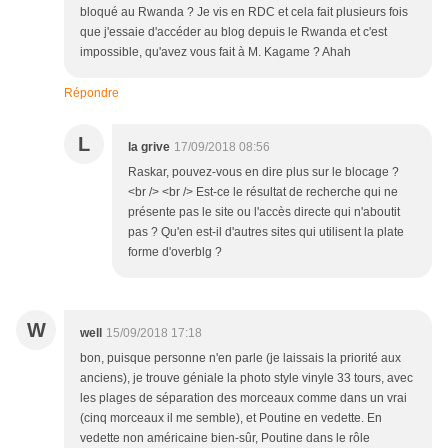
bloqué au Rwanda ? Je vis en RDC et cela fait plusieurs fois
que j'essaie d'accéder au blog depuis le Rwanda et c'est
impossible, qu'avez vous fait à M. Kagame ? Ahah
Répondre
L
la grive
17/09/2018 08:56
Raskar, pouvez-vous en dire plus sur le blocage ?
<br /> <br /> Est-ce le résultat de recherche qui ne
présente pas le site ou l'accès directe qui n'aboutit
pas ? Qu'en est-il d'autres sites qui utilisent la plate
forme d'overblg ?
W
well
15/09/2018 17:18
bon, puisque personne n'en parle (je laissais la priorité aux
anciens), je trouve géniale la photo style vinyle 33 tours, avec
les plages de séparation des morceaux comme dans un vrai
(cinq morceaux il me semble), et Poutine en vedette. En
vedette non américaine bien-sûr, Poutine dans le rôle