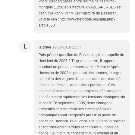
<br /> Bagdad passe entre les mains des turco-
mongols (1258)et la fracture ARABES/PERSES est
définitive.<br /> <br /> Sur l'histoire de Bassorah,
voici le lien : http://www.herodote.org/spip.php?
article350
L
la grive
12/09/2018 22:17
Puisqu'il est question de Bassora, qui se rappelle de
l'incident de 2005 ? Trop vite enterré, il apporte
pourtant un peu de perspective.<br /> <br /> Après
l'invasion de 2003 et pendant des années, le pays
connaîtra des vagues d'attentats dans des marchés,
des mosquées et d'autres lieux publiques. Ces
attentats à la bombe sont anonymes, très sanglants
et enflamment rapidement les tensions ethniques.<br
/> <br /> En septembre 2005, deux étrangers
présentés comme étant des forces spéciales
britanniques sont interpellés près d'un poste de
police de Bassora. Ils ouvrent le feu, tuant un policier,
et sont finalement arrêtés et conduits au poste de
police. Leur voiture contient tout un arsenal et un