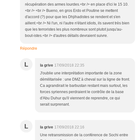
récupération des armes lourdes.<br /> en place d'ici le 15 10.
<br /> <br /> Bueno, en gros Erdo et Poutine se mettent
d'accord (?) pour que les Dhjihadistes se rendent et s'en
aillent.<br /> Ni l'un, ni l'autre n'étant idiots, ils savent très bien
que les terroristes les plus nombreux sont plutot jusqu'au-
bout-istes.<br /> d'autres détails devraient suivre.
Répondre
L
la grive
17/09/2018 22:35
J'oublie une interprétation importante de la zone
démilitarisée : une DMZ à cheval sur la ligne de front.
Ca agrandirait le barbustan restant mais surtout, les
forces syriennes perdraient le contrôle de la base
d'Abu Duhur qu'il viennent de reprendre, ce qui
serait surprenant.
L
la grive
17/09/2018 22:16
Une retransmission de la conférence de Sochi entre