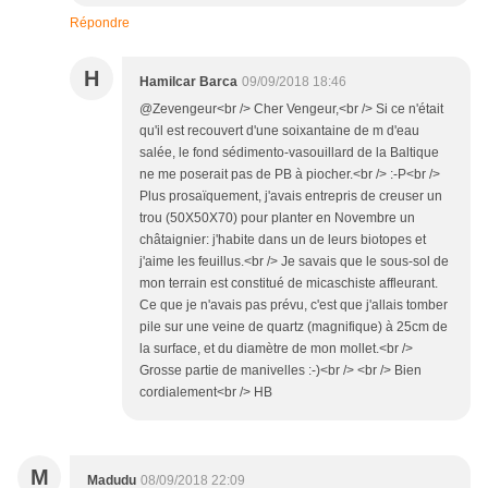
Répondre
H
Hamilcar Barca
09/09/2018 18:46
@Zevengeur<br /> Cher Vengeur,<br /> Si ce n'était
qu'il est recouvert d'une soixantaine de m d'eau
salée, le fond sédimento-vasouillard de la Baltique
ne me poserait pas de PB à piocher.<br /> :-P<br />
Plus prosaïquement, j'avais entrepris de creuser un
trou (50X50X70) pour planter en Novembre un
châtaignier: j'habite dans un de leurs biotopes et
j'aime les feuillus.<br /> Je savais que le sous-sol de
mon terrain est constitué de micaschiste affleurant.
Ce que je n'avais pas prévu, c'est que j'allais tomber
pile sur une veine de quartz (magnifique) à 25cm de
la surface, et du diamètre de mon mollet.<br />
Grosse partie de manivelles :-)<br /> <br /> Bien
cordialement<br /> HB
M
Madudu
08/09/2018 22:09