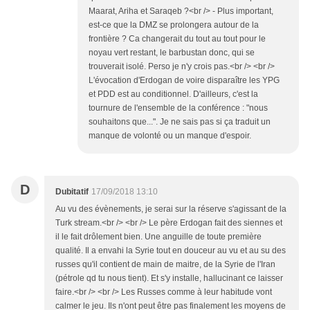
Maarat, Ariha et Saraqeb ?<br /> - Plus important,
est-ce que la DMZ se prolongera autour de la
frontière ? Ca changerait du tout au tout pour le
noyau vert restant, le barbustan donc, qui se
trouverait isolé. Perso je n'y crois pas.<br /> <br />
L'évocation d'Erdogan de voire disparaître les YPG
et PDD est au conditionnel. D'ailleurs, c'est la
tournure de l'ensemble de la conférence : "nous
souhaitons que...". Je ne sais pas si ça traduit un
manque de volonté ou un manque d'espoir.
D
Dubitatif
17/09/2018 13:10
Au vu des évènements, je serai sur la réserve s'agissant de la
Turk stream.<br /> <br /> Le père Erdogan fait des siennes et
il le fait drôlement bien. Une anguille de toute première
qualité. Il a envahi la Syrie tout en douceur au vu et au su des
russes qu'il contient de main de maitre, de la Syrie de l'Iran
(pétrole qd tu nous tient). Et s'y installe, hallucinant ce laisser
faire.<br /> <br /> Les Russes comme à leur habitude vont
calmer le jeu. Ils n'ont peut être pas finalement les moyens de