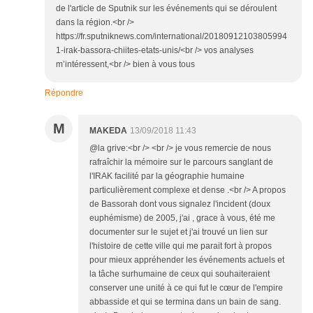
de l'article de Sputnik sur les événements qui se déroulent
dans la région.<br />
https://fr.sputniknews.com/international/20180912103805994
1-irak-bassora-chiites-etats-unis/<br /> vos analyses
m’intéressent,<br /> bien à vous tous
Répondre
M
MAKEDA
13/09/2018 11:43
@la grive:<br /> <br /> je vous remercie de nous
rafraîchir la mémoire sur le parcours sanglant de
l'IRAK facilité par la géographie humaine
particulièrement complexe et dense .<br /> A propos
de Bassorah dont vous signalez l'incident (doux
euphémisme) de 2005, j'ai , grace à vous, été me
documenter sur le sujet et j'ai trouvé un lien sur
l'histoire de cette ville qui me parait fort à propos
pour mieux appréhender les événements actuels et
la tâche surhumaine de ceux qui souhaiteraient
conserver une unité à ce qui fut le cœur de l'empire
abbasside et qui se termina dans un bain de sang.