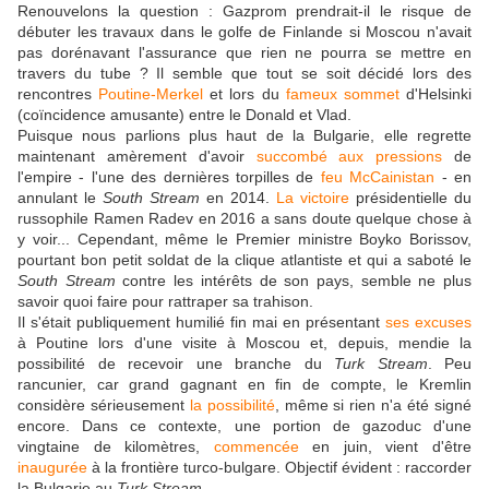
Renouvelons la question : Gazprom prendrait-il le risque de
débuter les travaux dans le golfe de Finlande si Moscou n'avait
pas dorénavant l'assurance que rien ne pourra se mettre en
travers du tube ? Il semble que tout se soit décidé lors des
rencontres
Poutine-Merkel
et lors du
fameux sommet
d'Helsinki
(coïncidence amusante) entre le Donald et Vlad.
Puisque nous parlions plus haut de la Bulgarie, elle regrette
maintenant amèrement d'avoir
succombé aux pressions
de
l'empire - l'une des dernières torpilles de
feu McCainistan
- en
annulant le
South Stream
en 2014.
La victoire
présidentielle du
russophile Ramen Radev en 2016 a sans doute quelque chose à
y voir... Cependant, même le Premier ministre Boyko Borissov,
pourtant bon petit soldat de la clique atlantiste et qui a saboté le
South Stream
contre les intérêts de son pays, semble ne plus
savoir quoi faire pour rattraper sa trahison.
Il s'était publiquement humilié fin mai en présentant
ses excuses
à Poutine lors d'une visite à Moscou et, depuis, mendie la
possibilité de recevoir une branche du
Turk Stream
. Peu
rancunier, car grand gagnant en fin de compte, le Kremlin
considère sérieusement
la possibilité
, même si rien n'a été signé
encore. Dans ce contexte, une portion de gazoduc d'une
vingtaine de kilomètres,
commencée
en juin, vient d'être
inaugurée
à la frontière turco-bulgare. Objectif évident : raccorder
la Bulgarie au
Turk Stream
.