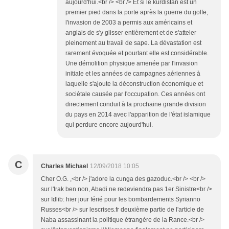
aujourd'hui.<br /> <br /> Et si le kurdistan est un
premier pied dans la porte après la guerre du golfe,
l'invasion de 2003 a permis aux américains et
anglais de s'y glisser entièrement et de s'atteler
pleinement au travail de sape. La dévastation est
rarement évoquée et pourtant elle est considérable.
Une démolition physique amenée par l'invasion
initiale et les années de campagnes aériennes à
laquelle s'ajoute la déconstruction économique et
sociétale causée par l'occupation. Ces années ont
directement conduit à la prochaine grande division
du pays en 2014 avec l'apparition de l'état islamique
qui perdure encore aujourd'hui.
C
Charles Michael
12/09/2018 10:05
Cher O.G. ,<br /> j'adore la cunga des gazoduc.<br /> <br />
sur l'Irak ben non, Abadi ne redeviendra pas 1er Sinistre<br />
sur Idlib: hier jour férié pour les bombardements Syrianno
Russes<br /> sur lescrises.fr deuxième partie de l'article de
Naba assassinant la politique étrangère de la Rance.<br />