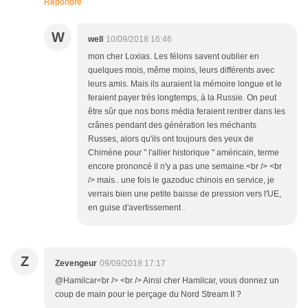
Répondre
W
well
10/09/2018 16:46
mon cher Loxias. Les félons savent oublier en
quelques mois, même moins, leurs différents avec
leurs amis. Mais ils auraient la mémoire longue et le
feraient payer très longtemps, à la Russie. On peut
être sûr que nos bons média feraient rentrer dans les
crânes pendant des génération les méchants
Russes, alors qu'ils ont toujours des yeux de
Chimène pour " l'allier historique " américain, terme
encore prononcé il n'y a pas une semaine.<br /> <br
/> mais.. une fois le gazoduc chinois en service, je
verrais bien une petite baisse de pression vers l'UE,
en guise d'avertissement .
Z
Zevengeur
09/09/2018 17:17
@Hamilcar<br /> <br /> Ainsi cher Hamilcar, vous donnez un
coup de main pour le perçage du Nord Stream II ?