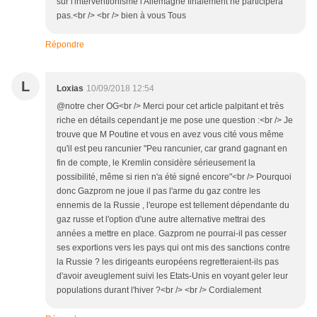
sur l'interventionisme l'Allemagne finalement ne participera
pas.<br /> <br /> bien à vous Tous
Répondre
L
Loxias
10/09/2018 12:54
@notre cher OG<br /> Merci pour cet article palpitant et très
riche en détails cependant je me pose une question :<br /> Je
trouve que M Poutine et vous en avez vous cité vous même
qu'il est peu rancunier "Peu rancunier, car grand gagnant en
fin de compte, le Kremlin considère sérieusement la
possibilité, même si rien n'a été signé encore"<br /> Pourquoi
donc Gazprom ne joue il pas l'arme du gaz contre les
ennemis de la Russie , l'europe est tellement dépendante du
gaz russe et l'option d'une autre alternative mettrai des
années a mettre en place. Gazprom ne pourrai-il pas cesser
ses exportions vers les pays qui ont mis des sanctions contre
la Russie ? les dirigeants européens regretteraient-ils pas
d'avoir aveuglement suivi les Etats-Unis en voyant geler leur
populations durant l'hiver ?<br /> <br /> Cordialement