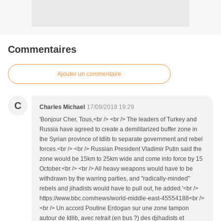
Commentaires
Ajouter un commentaire
C
Charles Michael
17/09/2018 19:29
'Bonjour Cher, Tous,<br /> <br /> The leaders of Turkey and
Russia have agreed to create a demilitarized buffer zone in
the Syrian province of Idlib to separate government and rebel
forces.<br /> <br /> Russian President Vladimir Putin said the
zone would be 15km to 25km wide and come into force by 15
October.<br /> <br /> All heavy weapons would have to be
withdrawn by the warring parties, and "radically-minded"
rebels and jihadists would have to pull out, he added.'<br />
https://www.bbc.com/news/world-middle-east-45554188<br />
<br /> Un accord Poutine Erdogan sur une zone tampon
autour de Idlib, avec retrait (en bus ?) des djihadists et