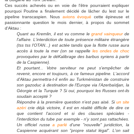
Ces succès achevés ou en voie de l'être pourraient expliquer
pourquoi Poutine a finalement décidé de lâcher du lest sur le
pipeline transcaspien. Nous
avions évoqué
cette épineuse et
passionnante question le mois dernier, à propos du sommet
d'Aktau :
Quant au Kremlin, il est vu comme le
grand vainqueur
de
l'affaire. L'interdiction de toute présence militaire étrangère
(tss tss l'OTAN...) est actée tandis que la flotte russe aura
accès à toute la mer (on se rappelle
les ondes de choc
provoquées par le déKalibrage des barbus syriens à partir
de la Caspienne).
Et pourtant... Votre serviteur ne peut s'empêcher de
revenir, encore et toujours, à ce fameux pipeline. L'accord
d'Aktau permettra-t-il enfin au Turkménistan de construire
son gazoduc à destination de l'Europe via l'Azerbaïdjan, la
Géorgie et la Turquie ? Si oui, pourquoi les Russes ont-ils
soudain accepté ?
Répondre à la première question n'est pas aisé. Si
un site
azéri
crie déjà victoire, il est en réalité difficile de dire ce
que contient l'accord et si des clauses spéciales -
l'interdiction du tube par exemple - n'y sont pas rattachées.
Un officiel russe
a parlé
d'une "nouvelle" juridiction, la
Caspienne acquérant son "propre statut légal". L'on sait