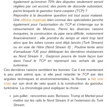
également qu'environ 70% des disputes seulement seront
réglées par cet accord, des points de discorde subsistant,
parmi lesquels le gazoduc trans-caspien (TCP) ?
Répondre à la deuxième question est tout aussi malaisé.
Une
officine impériale
bien connue des spécialistes penche
également pour l'autorisation du TCP et s'interroge sur le
retournement de Moscou. Parmi les diverses raisons
évoquées, la construction du pipe sera difficile, notamment
financièrement ; elle prendra du temps et vient trop tard
alors que les tubes russes sont déjà lancés (Turk Stream)
ou en voie de l'être (Nord Stream II) ; Poutine tente ainsi
d'amadouer l'UE pour débloquer les dernières résistances
au Nord Stream II ; Gazprom pourra de toute façon tuer
dans l'oeuf le TCP en reprenant ses achats de gaz
turkmène.
Ces dernières raisons semblent les bonnes. Car il est maintenant
à peu près admis que, si elle peut retarder le
TCP
par des
arguties techniques et environnementales, la Russie a
fait une
croix
sur son droit de veto quant à la construction du gazoduc
turkmène. La chronologie peut expliquer la chose :
juin-juillet : rencontres avec Borissov, Trump et Merkel pour
mettre sur les rails le
Nord Stream II
et l'extension du
Turk
Stream
.