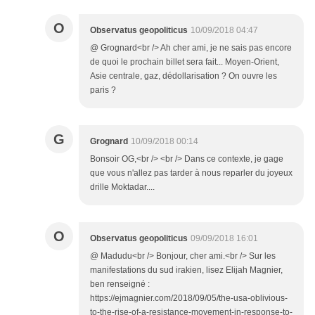
O
Observatus geopoliticus
10/09/2018 04:47
@ Grognard<br /> Ah cher ami, je ne sais pas encore
de quoi le prochain billet sera fait... Moyen-Orient,
Asie centrale, gaz, dédollarisation ? On ouvre les
paris ?
G
Grognard
10/09/2018 00:14
Bonsoir OG,<br /> <br /> Dans ce contexte, je gage
que vous n'allez pas tarder à nous reparler du joyeux
drille Moktadar....
O
Observatus geopoliticus
09/09/2018 16:01
@ Madudu<br /> Bonjour, cher ami.<br /> Sur les
manifestations du sud irakien, lisez Elijah Magnier,
ben renseigné :
https://ejmagnier.com/2018/09/05/the-usa-oblivious-
to-the-rise-of-a-resistance-movement-in-response-to-