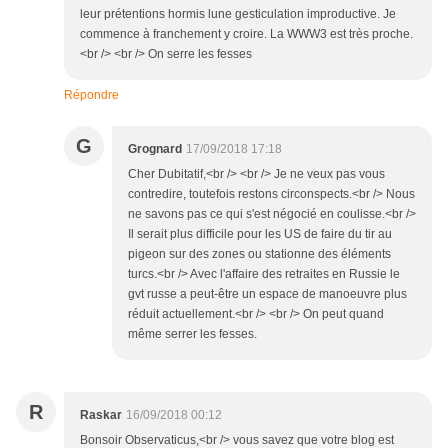
leur prétentions hormis lune gesticulation improductive. Je
commence à franchement y croire. La WWW3 est très proche.
<br /> <br /> On serre les fesses
Répondre
G
Grognard
17/09/2018 17:18
Cher Dubitatif,<br /> <br /> Je ne veux pas vous
contredire, toutefois restons circonspects.<br /> Nous
ne savons pas ce qui s'est négocié en coulisse.<br />
Il serait plus difficile pour les US de faire du tir au
pigeon sur des zones ou stationne des éléments
turcs.<br /> Avec l'affaire des retraites en Russie le
gvt russe a peut-être un espace de manoeuvre plus
réduit actuellement.<br /> <br /> On peut quand
même serrer les fesses.
R
Raskar
16/09/2018 00:12
Bonsoir Observaticus,<br /> vous savez que votre blog est