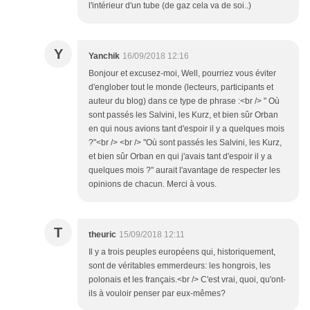
l'intérieur d'un tube (de gaz cela va de soi..)
Y
Yanchik
16/09/2018 12:16
Bonjour et excusez-moi, Well, pourriez vous éviter
d'englober tout le monde (lecteurs, participants et
auteur du blog) dans ce type de phrase :<br /> " Où
sont passés les Salvini, les Kurz, et bien sûr Orban
en qui nous avions tant d'espoir il y a quelques mois
?"<br /> <br /> "Où sont passés les Salvini, les Kurz,
et bien sûr Orban en qui j'avais tant d'espoir il y a
quelques mois ?" aurait l'avantage de respecter les
opinions de chacun. Merci à vous.
T
theuric
15/09/2018 12:11
Il y a trois peuples européens qui, historiquement,
sont de véritables emmerdeurs: les hongrois, les
polonais et les français.<br /> C'est vrai, quoi, qu'ont-
ils à vouloir penser par eux-mêmes?