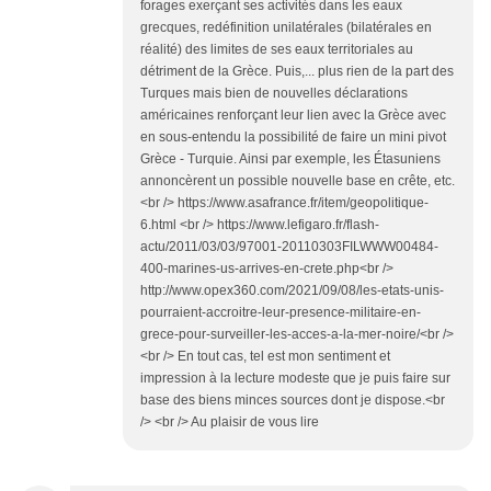
forages exerçant ses activités dans les eaux
grecques, redéfinition unilatérales (bilatérales en
réalité) des limites de ses eaux territoriales au
détriment de la Grèce. Puis,... plus rien de la part des
Turques mais bien de nouvelles déclarations
américaines renforçant leur lien avec la Grèce avec
en sous-entendu la possibilité de faire un mini pivot
Grèce - Turquie. Ainsi par exemple, les Étasuniens
annoncèrent un possible nouvelle base en crête, etc.
<br /> https://www.asafrance.fr/item/geopolitique-
6.html <br /> https://www.lefigaro.fr/flash-
actu/2011/03/03/97001-20110303FILWWW00484-
400-marines-us-arrives-en-crete.php<br />
http://www.opex360.com/2021/09/08/les-etats-unis-
pourraient-accroitre-leur-presence-militaire-en-
grece-pour-surveiller-les-acces-a-la-mer-noire/<br />
<br /> En tout cas, tel est mon sentiment et
impression à la lecture modeste que je puis faire sur
base des biens minces sources dont je dispose.<br
/> <br /> Au plaisir de vous lire