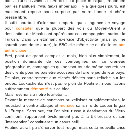
par la Turkish Airlines et Aéroflot. La petite musique, fredonnée
par les habituels
think tanks
impériaux il y a quelques jours, est
maintenant reprise sans surprise par notre bonne et chère
presse libre.
Il suffit pourtant d'aller sur n'importe quelle agence de voyage
pour
constater
que la plupart des vols du Moyen-Orient à
destination de Minsk sont opérés par ces compagnies, surtout la
Turkish. Dans un étonnant exercice d'objectivité (mais qui ne
saurait sans doute durer), la
BBC
elle-même ne dit d'ailleurs
pas
autre chose
.
Bref, point de grand complot ici mais, bien plus simplement, la
position dominante de ces compagnies sur ce créneau
géographique, compagnies qui ne vont tout de même pas refuser
des clients pour ne pas être accusées de faire le jeu de leur pays.
De plus, contrairement aux clichés débités sans relâche sur les
ondes, Loukachenko n'est pas le pion de Poutine ; nous l'avons
suffisamment
démontré
sur ce blog.
Mais revenons à notre feuilleton...
Devant la menace de sanctions bruxelloises supplémentaires, le
moustachu contre-attaque et
menace
sans rire de couper le gaz
à l'Europe.
Sans rire
, car l'or bleu russe à destination du Vieux
continent n'appartient évidemment pas à la Biélorussie et son
"interception" constituerait un casus belli.
Poutine aurait pu s'énerver tout rouge, mais cette nouvelle crise