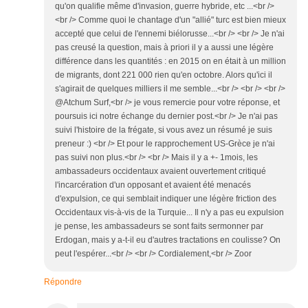
qu'on qualifie même d'invasion, guerre hybride, etc ...<br />
<br /> Comme quoi le chantage d'un "allié" turc est bien mieux
accepté que celui de l'ennemi biélorusse...<br /> <br /> Je n'ai
pas creusé la question, mais à priori il y a aussi une légère
différence dans les quantités : en 2015 on en était à un million
de migrants, dont 221 000 rien qu'en octobre. Alors qu'ici il
s'agirait de quelques milliers il me semble...<br /> <br /> <br />
@Atchum Surf,<br /> je vous remercie pour votre réponse, et
poursuis ici notre échange du dernier post.<br /> Je n'ai pas
suivi l'histoire de la frégate, si vous avez un résumé je suis
preneur :) <br /> Et pour le rapprochement US-Grèce je n'ai
pas suivi non plus.<br /> <br /> Mais il y a +- 1mois, les
ambassadeurs occidentaux avaient ouvertement critiqué
l'incarcération d'un opposant et avaient été menacés
d'expulsion, ce qui semblait indiquer une légère friction des
Occidentaux vis-à-vis de la Turquie... Il n'y a pas eu expulsion
je pense, les ambassadeurs se sont faits sermonner par
Erdogan, mais y a-t-il eu d'autres tractations en coulisse? On
peut l'espérer...<br /> <br /> Cordialement,<br /> Zoor
Répondre