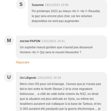
S
Suzanne
19/11/2021 16:58
Fin printemps 2022 au mieux.<br /> <br /> Resultat,
le gaz sera encore plus cher, car les volumes
disponibles ne vont pas augmenter.
M
michel PAPON
13/11/2021 10:41
Un superbe noeud gordien que n'aurait pas desavoué
Homere.<br /> Qui sera le nouvel Alexandre ?
Répondre
U
Un Liégeois
12/11/2021 16:29
Merci cher OG pour cet éclairage. J'avoue que je n'avais pas
fait le lien entre le North Stream 2 et la crise migratoire
biélorusse.... a côté de cette belle victoire du NS2, on dirait
que la situation est plus délicate en Syrie, ou même les
Israéliens auraient osé s'attaquer à la base de Tartous, et les
S-300 auraient été paralysés par la guerre électronique.... je