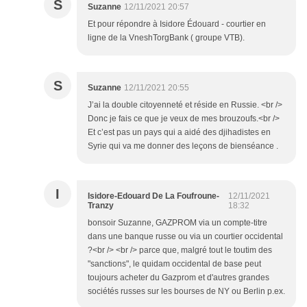
S
Suzanne
12/11/2021 20:57
Et pour répondre à Isidore Édouard - courtier en
ligne de la VneshTorgBank ( groupe VTB).
S
Suzanne
12/11/2021 20:55
J’ai la double citoyenneté et réside en Russie. <br />
Donc je fais ce que je veux de mes brouzoufs.<br />
Et c’est pas un pays qui a aidé des djihadistes en
Syrie qui va me donner des leçons de bienséance .
I
Isidore-Edouard De La Foufroune-
12/11/2021
Tranzy
18:32
bonsoir Suzanne, GAZPROM via un compte-titre
dans une banque russe ou via un courtier occidental
?<br /> <br /> parce que, malgré tout le toutim des
"sanctions", le quidam occidental de base peut
toujours acheter du Gazprom et d'autres grandes
sociétés russes sur les bourses de NY ou Berlin p.ex.