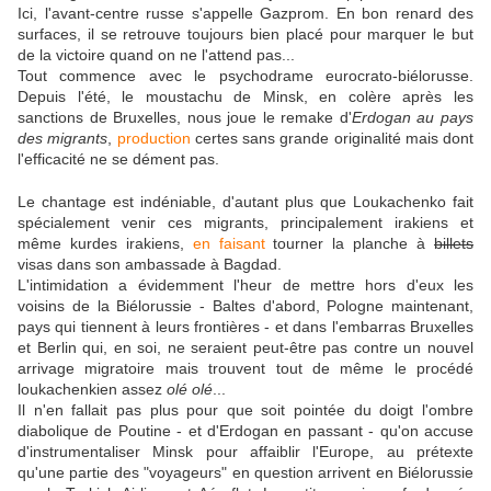
Ici, l'avant-centre russe s'appelle Gazprom. En bon renard des
surfaces, il se retrouve toujours bien placé pour marquer le but
de la victoire quand on ne l'attend pas...
Tout commence avec le psychodrame eurocrato-biélorusse.
Depuis l'été, le moustachu de Minsk, en colère après les
sanctions de Bruxelles, nous joue le remake d'
Erdogan au pays
des migrants
,
production
certes sans grande originalité mais dont
l'efficacité ne se dément pas.
Le chantage est indéniable, d'autant plus que Loukachenko fait
spécialement venir ces migrants, principalement irakiens et
même kurdes irakiens,
en faisant
tourner la planche à
billets
visas dans son ambassade à Bagdad.
L'intimidation a évidemment l'heur de mettre hors d'eux les
voisins de la Biélorussie - Baltes d'abord, Pologne maintenant,
pays qui tiennent à leurs frontières - et dans l'embarras Bruxelles
et Berlin qui, en soi, ne seraient peut-être pas contre un nouvel
arrivage migratoire mais trouvent tout de même le procédé
loukachenkien assez
olé olé
...
Il n'en fallait pas plus pour que soit pointée du doigt l'ombre
diabolique de Poutine - et d'Erdogan en passant - qu'on accuse
d'instrumentaliser Minsk pour affaiblir l'Europe, au prétexte
qu'une partie des "voyageurs" en question arrivent en Biélorussie