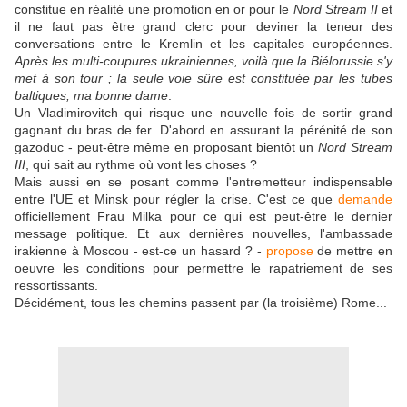
constitue en réalité une promotion en or pour le
Nord Stream II
et
il ne faut pas être grand clerc pour deviner la teneur des
conversations entre le Kremlin et les capitales européennes.
Après les multi-coupures ukrainiennes, voilà que la Biélorussie s'y
met à son tour ; la seule voie sûre est constituée par les tubes
baltiques, ma bonne dame
.
Un Vladimirovitch qui risque une nouvelle fois de sortir grand
gagnant du bras de fer. D'abord en assurant la pérénité de son
gazoduc - peut-être même en proposant bientôt un
Nord Stream
III
, qui sait au rythme où vont les choses ?
Mais aussi en se posant comme l'entremetteur indispensable
entre l'UE et Minsk pour régler la crise. C'est ce que
demande
officiellement Frau Milka pour ce qui est peut-être le dernier
message politique. Et aux dernières nouvelles, l'ambassade
irakienne à Moscou - est-ce un hasard ? -
propose
de mettre en
oeuvre les conditions pour permettre le rapatriement de ses
ressortissants.
Décidément, tous les chemins passent par (la troisième) Rome...