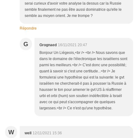
serai curieux d'avoir votre analyse la dessus car la Russie
semble finalement ne pas être aussi dominatrice qu'elle le
semble au moyen orient. Je me trompe ?
Répondre
G
Grognaed
16/11/2021 20:47
Bonjour Un Liégeois,<br /> <br /> Nous savons que
dans le domaine de l'électronique les israéliens sont
parmi les meilleurs.<br /> C'est donc une possibilité;
quant à savoir si c'est une certitude...<br /> Je
formulerai une hypothèse qui est la suivante: le gvt
israélien ne chercherait-il pas à pousser la Russie à
hausser le ton pour amener le gvt US à réaffirmer
urbi et orbi (hum) son soutien indéfectible à Israél
avec ce qui peut s'accompagner de quelques
largesses.<br /> Ce n'est qu'une hypothèse.
W
well
12/11/2021 15:36