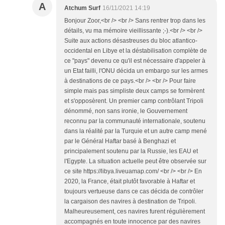
A
Atchum Surf
16/11/2021 14:19
Bonjour Zoor,<br /> <br /> Sans rentrer trop dans les
détails, vu ma mémoire vieillissante ;-).<br /> <br />
Suite aux actions désastreuses du bloc atlantico-
occidental en Libye et la déstabilisation complète de
ce "pays" devenu ce qu'il est nécessaire d'appeler à
un Etat failli, l'ONU décida un embargo sur les armes
à destinations de ce pays.<br /> <br /> Pour faire
simple mais pas simpliste deux camps se formèrent
et s'opposèrent. Un premier camp contrôlant Tripoli
dénommé, non sans ironie, le Gouvernement
reconnu par la communauté internationale, soutenu
dans la réalité par la Turquie et un autre camp mené
par le Général Haftar basé à Benghazi et
principalement soutenu par la Russie, les EAU et
l'Egypte. La situation actuelle peut être observée sur
ce site https://libya.liveuamap.com/ <br /> <br /> En
2020, la France, était plutôt favorable à Haftar et
toujours vertueuse dans ce cas décida de contrôler
la cargaison des navires à destination de Tripoli.
Malheureusement, ces navires furent régulièrement
accompagnés en toute innocence par des navires