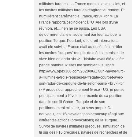
militaires turques. La France montra ses muscles, et
les navires militaires turques réagirent durement. Et
humilièrent carrément la France.<br /> <br /> La
France rapporta cet incident à l'OTAN lors d'une
réunion, et.... rien ne se passa. Les USA
détournèrent la tête, soutenant par leur attitude la
position Turque. Pourtant, si le droit international
avait été suivi, la France était autorisée à contrôler
les navires "turques" remplis de médicaments et de
vivre bien entendu.<br /> L'histoire avait été relatée
par de nombreux sites me semblent-ils. <br />
http://www.opex360.com/2020/06/17/un-navire-turc-
a-illumine-a-trois-reprises-la-fregate-courbet-avec-
son-radar-de-conduite-de-tir-selon-paris/ <br /> <br
/> A propos du rapprochement Grèce - US, je pense
principalement à l'évolution récente de sa position
dans le conflit Grèce - Turquie et de son
positionnement militaire, au sens propre. De
nouveau, les US n'avaient pas beaucoup réagi aux
différentes actions (provocations) de la Turquie.
Survol de navires militaires grecques, simulation de
tir sur des F16 grecques, navires de recherches et de