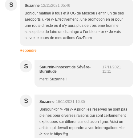
S
Suzanne
12/11/2021 05:46
Bonjour matinal à tous et à OG de Moscou ( enfin un de ses
aéroports ). <br /> Effectivement , une promotion en or pour
une route directe où il n’y aura plus de troisième homme
susceptible de faire un chantage à l’or bleu. <br /> Je vais
suivre le cours de mes actions GazProm ...
Répondre
S
Saturnin-Innocent de Sévère-
17/11/2021
Burnitude
11:11
merci Suzanne !
S
Suzanne
16/11/2021 16:35
Bonjour,<br /> <br /> A priori les reserves ne sont pas
pleines pour diverses raisons qui sont certainement
expliquees sur differents medias en ligne. Voici un
article qui devrait repondre a vos interrogations.<br
/> <br /> https://rg-