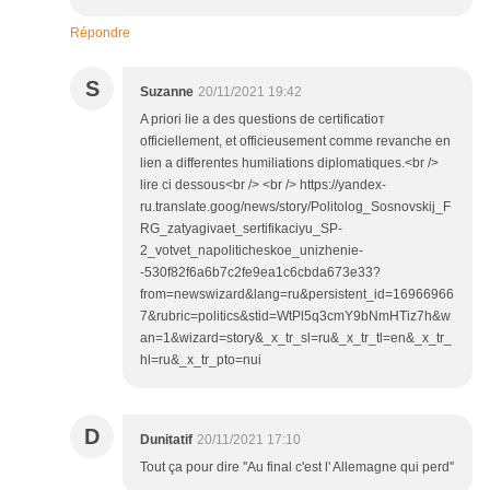
Répondre
S
Suzanne
20/11/2021 19:42
A priori lie a des questions de certificatioт
officiellement, et officieusement comme revanche en
lien a differentes humiliations diplomatiques.<br />
lire ci dessous<br /> <br /> https://yandex-
ru.translate.goog/news/story/Politolog_Sosnovskij_F
RG_zatyagivaet_sertifikaciyu_SP-
2_votvet_napoliticheskoe_unizhenie-
-530f82f6a6b7c2fe9ea1c6cbda673e33?
from=newswizard&lang=ru&persistent_id=16966966
7&rubric=politics&stid=WtPl5q3cmY9bNmHTiz7h&w
an=1&wizard=story&_x_tr_sl=ru&_x_tr_tl=en&_x_tr_
hl=ru&_x_tr_pto=nui
D
Dunitatif
20/11/2021 17:10
Tout ça pour dire ''Au final c'est l' Allemagne qui perd''