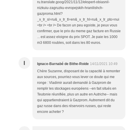
ru.translate.goog/2021/11/12/ekspert-obiasnil-
nizkuiu-zagruzku-evropejskih-hranilishch-
gazproma.html?
_x_tr_sl=ru&_x_tr_tl=en&_x_tr_hl=ru&_x_tr_pto=nui
<br /> <br /> De facon un peu egoiste, je peux vous
confirmer, que le prix du meme gaz facture en Russie
... est assez eloigne du prix SPOT. Je paie les 1000
m3 6800 roubles, soit dans les 80 euros.
I
Ignace-Barnabé de Bithe-Roide
14/11/2021 10:49
Chère Suzanne, disposant de la capacité à remonter
aux sources, pourriez-vous lever ce doute qui me
ronge : Vladimir aurait demandé à Gazprom de
remplir les stockages européens --en fait situés en
Teutonie réunifiée, plus un autre en Autriche-- mais
qui appartiendraient à Gazprom. Autrement dit du
gaz russe dans des réservoirs russes, qui reste
encore acheter ?