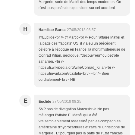
Margerie, sorte de Mattéi des temps modernes. On
s'est tous posés des questions sur cet accident...
H
Hamilcar Barca
27/05/2018 08:57
@Euclide<br /> @Marco<br /> Pour l'affaire Mattei et
la patte des "fat cats" US, il y a eu un précédent,
célèbre à l'époque en France: la mort mystérieuse de
Conrad Kilian, géologue, "découvreur" du pétrole
saharien. <br />
https://fr.wikipedia.org/wiki/Conrad_Kilian<br />
https://tinyurl.com/yczxlptq<br /> <br /> Bien
cordialement<br /> HB
E
Euclide
27/05/2018 08:25
SVP pas de divagation Marco<br /> Ne pas
mélanger l'Affaire E. Mattéi qui a été
vraisemblablement assassiné par les compagnies
américaine d'hydrocarbures et l'affaire Christophe de
Margerie . Et pourquoi pas la patte de l'Etat français