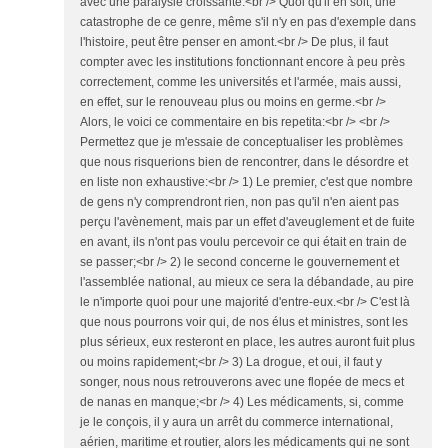
avec une paralysie croissante.<br /> Quoi qu'il en soit, une
catastrophe de ce genre, même s'il n'y en pas d'exemple dans
l'histoire, peut être penser en amont.<br /> De plus, il faut
compter avec les institutions fonctionnant encore à peu près
correctement, comme les universités et l'armée, mais aussi,
en effet, sur le renouveau plus ou moins en germe.<br />
Alors, le voici ce commentaire en bis repetita:<br /> <br />
Permettez que je m'essaie de conceptualiser les problèmes
que nous risquerions bien de rencontrer, dans le désordre et
en liste non exhaustive:<br /> 1) Le premier, c'est que nombre
de gens n'y comprendront rien, non pas qu'il n'en aient pas
perçu l'avènement, mais par un effet d'aveuglement et de fuite
en avant, ils n'ont pas voulu percevoir ce qui était en train de
se passer;<br /> 2) le second concerne le gouvernement et
l'assemblée national, au mieux ce sera la débandade, au pire
le n'importe quoi pour une majorité d'entre-eux.<br /> C'est là
que nous pourrons voir qui, de nos élus et ministres, sont les
plus sérieux, eux resteront en place, les autres auront fuit plus
ou moins rapidement;<br /> 3) La drogue, et oui, il faut y
songer, nous nous retrouverons avec une flopée de mecs et
de nanas en manque;<br /> 4) Les médicaments, si, comme
je le conçois, il y aura un arrêt du commerce international,
aérien, maritime et routier, alors les médicaments qui ne sont