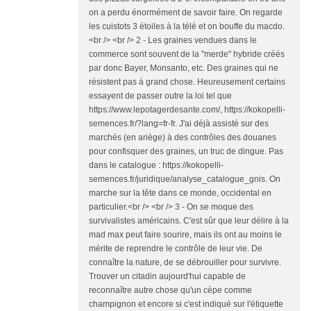
on a perdu énormément de savoir faire. On regarde
les cuistots 3 étoiles à la télé et on bouffe du macdo.
<br /> <br /> 2 - Les graines vendues dans le
commerce sont souvent de la "merde" hybride créés
par donc Bayer, Monsanto, etc. Des graines qui ne
résistent pas à grand chose. Heureusement certains
essayent de passer outre la loi tel que
https://www.lepotagerdesante.com/, https://kokopelli-
semences.fr/?lang=fr-fr. J'ai déjà assisté sur des
marchés (en ariège) à des contrôles des douanes
pour confisquer des graines, un truc de dingue. Pas
dans le catalogue : https://kokopelli-
semences.fr/juridique/analyse_catalogue_gnis. On
marche sur la tête dans ce monde, occidental en
particulier.<br /> <br /> 3 - On se moque des
survivalistes américains. C'est sûr que leur délire à la
mad max peut faire sourire, mais ils ont au moins le
mérite de reprendre le contrôle de leur vie. De
connaître la nature, de se débrouiller pour survivre.
Trouver un citadin aujourd'hui capable de
reconnaître autre chose qu'un cèpe comme
champignon et encore si c'est indiqué sur l'étiquette