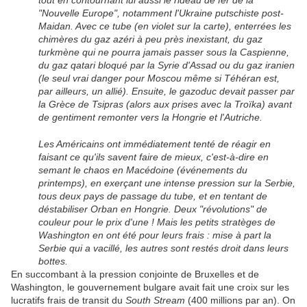
tout en contournant lui aussi le rideau de fer de la
"Nouvelle Europe", notamment l'Ukraine putschiste post-
Maidan. Avec ce tube (en violet sur la carte), enterrées les
chimères du gaz azéri à peu près inexistant, du gaz
turkmène qui ne pourra jamais passer sous la Caspienne,
du gaz qatari bloqué par la Syrie d'Assad ou du gaz iranien
(le seul vrai danger pour Moscou même si Téhéran est,
par ailleurs, un allié). Ensuite, le gazoduc devait passer par
la Grèce de Tsipras (alors aux prises avec la Troïka) avant
de gentiment remonter vers la Hongrie et l'Autriche.
Les Américains ont immédiatement tenté de réagir en
faisant ce qu'ils savent faire de mieux, c'est-à-dire en
semant le chaos en Macédoine (événements du
printemps), en exerçant une intense pression sur la Serbie,
tous deux pays de passage du tube, et en tentant de
déstabiliser Orban en Hongrie. Deux "révolutions" de
couleur pour le prix d'une ! Mais les petits stratèges de
Washington en ont été pour leurs frais : mise à part la
Serbie qui a vacillé, les autres sont restés droit dans leurs
bottes.
En succombant à la pression conjointe de Bruxelles et de
Washington, le gouvernement bulgare avait fait une croix sur les
lucratifs frais de transit du
South Stream
(400 millions par an). On