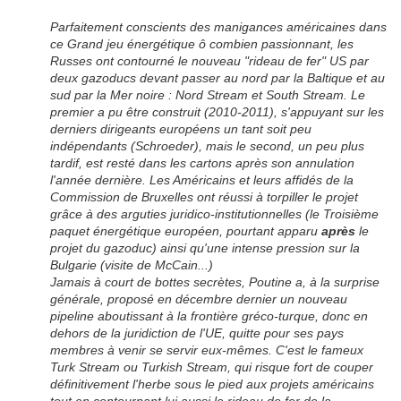
Parfaitement conscients des manigances américaines dans
ce Grand jeu énergétique ô combien passionnant, les
Russes ont contourné le nouveau "rideau de fer" US par
deux gazoducs devant passer au nord par la Baltique et au
sud par la Mer noire : Nord Stream et South Stream. Le
premier a pu être construit (2010-2011), s'appuyant sur les
derniers dirigeants européens un tant soit peu
indépendants (Schroeder), mais le second, un peu plus
tardif, est resté dans les cartons après son annulation
l'année dernière. Les Américains et leurs affidés de la
Commission de Bruxelles ont réussi à torpiller le projet
grâce à des arguties juridico-institutionnelles (le Troisième
paquet énergétique européen, pourtant apparu
après
le
projet du gazoduc) ainsi qu'une intense pression sur la
Bulgarie (visite de McCain...)
Jamais à court de bottes secrètes, Poutine a, à la surprise
générale, proposé en décembre dernier un nouveau
pipeline aboutissant à la frontière gréco-turque, donc en
dehors de la juridiction de l'UE, quitte pour ses pays
membres à venir se servir eux-mêmes. C'est le fameux
Turk Stream ou Turkish Stream, qui risque fort de couper
définitivement l'herbe sous le pied aux projets américains