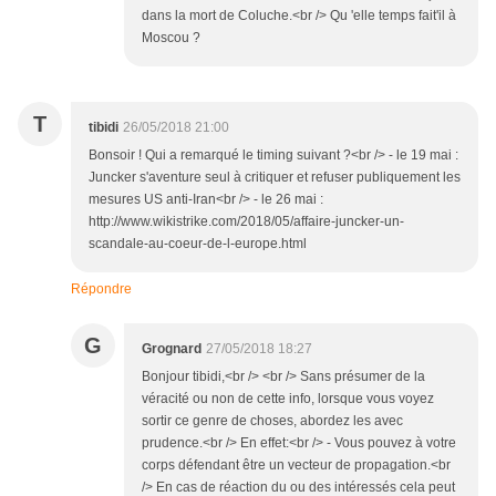
dans la mort de Coluche.<br /> Qu 'elle temps fait'il à
Moscou ?
T
tibidi
26/05/2018 21:00
Bonsoir ! Qui a remarqué le timing suivant ?<br /> - le 19 mai :
Juncker s'aventure seul à critiquer et refuser publiquement les
mesures US anti-Iran<br /> - le 26 mai :
http://www.wikistrike.com/2018/05/affaire-juncker-un-
scandale-au-coeur-de-l-europe.html
Répondre
G
Grognard
27/05/2018 18:27
Bonjour tibidi,<br /> <br /> Sans présumer de la
véracité ou non de cette info, lorsque vous voyez
sortir ce genre de choses, abordez les avec
prudence.<br /> En effet:<br /> - Vous pouvez à votre
corps défendant être un vecteur de propagation.<br
/> En cas de réaction du ou des intéressés cela peut