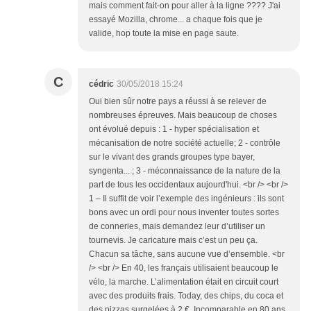
mais comment fait-on pour aller à la ligne ???? J'ai
essayé Mozilla, chrome... a chaque fois que je
valide, hop toute la mise en page saute.
C
cédric
30/05/2018 15:24
Oui bien sûr notre pays a réussi à se relever de
nombreuses épreuves. Mais beaucoup de choses
ont évolué depuis : 1 - hyper spécialisation et
mécanisation de notre société actuelle; 2 - contrôle
sur le vivant des grands groupes type bayer,
syngenta... ; 3 - méconnaissance de la nature de la
part de tous les occidentaux aujourd'hui. <br /> <br />
1 – Il suffit de voir l’exemple des ingénieurs : ils sont
bons avec un ordi pour nous inventer toutes sortes
de conneries, mais demandez leur d’utiliser un
tournevis. Je caricature mais c’est un peu ça.
Chacun sa tâche, sans aucune vue d’ensemble. <br
/> <br /> En 40, les français utilisaient beaucoup le
vélo, la marche. L’alimentation était en circuit court
avec des produits frais. Today, des chips, du coca et
des pizzas surgelées à 2 €. Incomparable en 80 ans