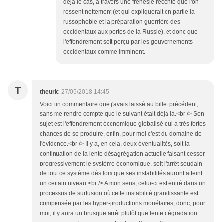
déjà le cas, à travers une frénésie récente que l'on
ressent nettement (et qui expliquerait en partie la
russophobie et la préparation guerrière des
occidentaux aux portes de la Russie), et donc que
l'effondrement soit perçu par les gouvernements
occidentaux comme imminent.
T
theuric
27/05/2018 14:45
Voici un commentaire que j'avais laissé au billet précédent,
sans me rendre compte que le suivant était déjà là.<br /> Son
sujet est l'effondrement économique globalisé qui a très fortes
chances de se produire, enfin, pour moi c'est du domaine de
l'évidence.<br /> Il y a, en cela, deux éventualités, soit la
continuation de la lente désagrégation actuelle faisant cesser
progressivement le système économique, soit l'arrêt soudain
de tout ce système dès lors que ses instabilités auront atteint
un certain niveau.<br /> A mon sens, celui-ci est entré dans un
processus de surfusion où cette instabilité grandissante est
compensée par les hyper-productions monétaires, donc, pour
moi, il y aura un brusque arrêt plutôt que lente dégradation