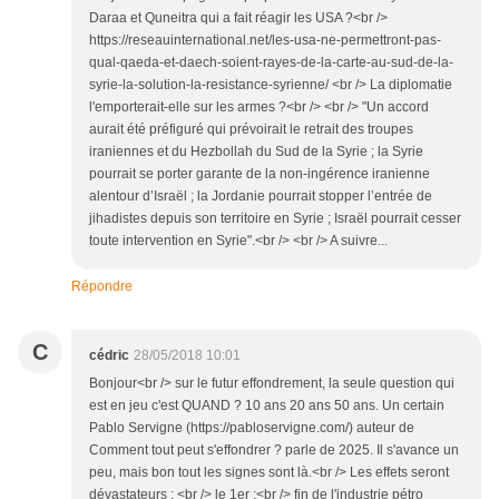
Daraa et Quneitra qui a fait réagir les USA ?<br />
https://reseauinternational.net/les-usa-ne-permettront-pas-
qual-qaeda-et-daech-soient-rayes-de-la-carte-au-sud-de-la-
syrie-la-solution-la-resistance-syrienne/ <br /> La diplomatie
l'emporterait-elle sur les armes ?<br /> <br /> "Un accord
aurait été préfiguré qui prévoirait le retrait des troupes
iraniennes et du Hezbollah du Sud de la Syrie ; la Syrie
pourrait se porter garante de la non-ingérence iranienne
alentour d’Israël ; la Jordanie pourrait stopper l’entrée de
jihadistes depuis son territoire en Syrie ; Israël pourrait cesser
toute intervention en Syrie".<br /> <br /> A suivre...
Répondre
C
cédric
28/05/2018 10:01
Bonjour<br /> sur le futur effondrement, la seule question qui
est en jeu c'est QUAND ? 10 ans 20 ans 50 ans. Un certain
Pablo Servigne (https://pabloservigne.com/) auteur de
Comment tout peut s'effondrer ? parle de 2025. Il s'avance un
peu, mais bon tout les signes sont là.<br /> Les effets seront
dévastateurs : <br /> le 1er :<br /> fin de l'industrie pétro