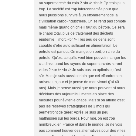
au supermarché du coin ? <br /> <br /> J'y crois plus
trop. La société est trop interconnectée pour que
nous puissions survivre à un effondrement de la
civilisation carbo-industrielle. On se rend pas compte
mais même quand on chie il faut du pétrole. Ce sera
le chaos total, plus de traitement des déchets =
épidémie = mort. <br /> Très peu de gens sont
capable d'être auto suffisant en alimentation. Le
pétrole est partout. On mange, on boit, on chie du
pétrole. Qu'est-ce qu'ils vont bien pouvoir manger les
citadins quand les rayons de supermarchés seront
vides ? <br /> <br /> Je suis pas un optimiste, c'est
sûr. Mais je suis aussi certain que cet effondrement
arrivera un jour et je pense de mon vivant (j'ai 40
ans). Mais je pense aussi que nous pouvons si nous
décidons dès aujourd'hui mettre en place des
mesures pour éviter le chaos. Mais si on attend c'est
pas les réserves stratégiques de 3 mois qui
permettront de gérer. Après, je suis un peu
malthusien sur les bords. Pour moi, on est trop
nombreux, en France et dans le monde. Je ne vois
pas comment trouver des alternatives pour des villes