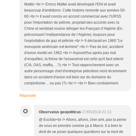
Mattei.<br /> Enrico Mattei avait développé l'ENI et avait
beaucoup d'ambitions. Cette histoire remonte aux années 50-
60.<br /> Il avait conclu un accord commercial avec l'URSS
pour l'importation de pétrole, projetait des accords avec la
Chine et semblait vouloir déloger les Français d’Algérie (En
préconisant l’indépendance de l’Algérie), toujours pour
l'exploitation de gaz et pétrole.<br /> Il déclarait en 1960 "Le
monopole américain est termine".<br /> Pas de bol, accident
d'avion mortel en 1962.<br /> Aujourd'hui après pas mal
d’enquêtes, la thèse de l'assassinat est celle qu'il faut retenir
(CIA, OAS, maffia, ...?).<br /> Tout rapprochement avec un
autre personnage chef d'entreprise petroliere mort récemment
dans un accident d'avion est bien sur du domaine du
complotisme ... ou pas (?).<br /> <br /> Bien cordialement
Répondre
O
Observatus geopoliticus
27/05/2018 21:13
@ Euclide<br /> Allons, allons, cher ami, pas la peine
de vous en prendre comme ça à Marco. Il a bien le
droit de se poser quelques questions sur la mort de