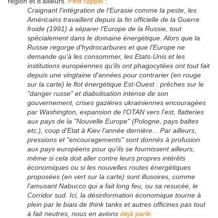
région et d'ailleurs.
Petit rappel
:
Craignant l'intégration de l'Eurasie comme la peste, les
Américains travaillent depuis la fin officielle de la Guerre
froide (1991) à séparer l'Europe de la Russie, tout
spécialement dans le domaine énergétique. Alors que la
Russie regorge d'hydrocarbures et que l'Europe ne
demande qu'à les consommer, les Etats-Unis et les
institutions européennes qu'ils ont phagocytées ont tout fait
depuis une vingtaine d'années pour contrarier (en rouge
sur la carte) le flot énergétique Est-Ouest : prêches sur le
"danger russe" et diabolisation intense de son
gouvernement, crises gazières ukrainiennes encouragées
par Washington, expansion de l'OTAN vers l'est, flatteries
aux pays de la "Nouvelle Europe" (Pologne, pays baltes
etc.), coup d'Etat à Kiev l'année dernière... Par ailleurs,
pressions et "encouragements" sont donnés à profusion
aux pays européens pour qu'ils se fournissent ailleurs,
même si cela doit aller contre leurs propres intérêts
économiques ou si les nouvelles routes énergétiques
proposées (en vert sur la carte) sont illusoires, comme
l'amusant Nabucco qui a fait long feu, ou sa resucée, le
Corridor sud. Ici, la désinformation économique tourne à
plein par le biais de think tanks et autres officines pas tout
à fait neutres, nous en avions
déjà parlé
.