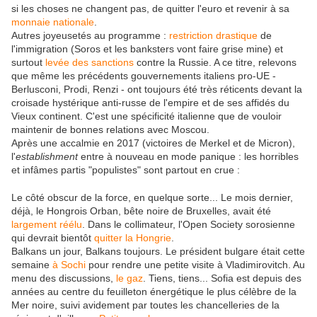
si les choses ne changent pas, de quitter l'euro et revenir à sa
monnaie nationale
.
Autres joyeusetés au programme :
restriction drastique
de
l'immigration (Soros et les banksters vont faire grise mine) et
surtout
levée des sanctions
contre la Russie. A ce titre, relevons
que même les précédents gouvernements italiens pro-UE -
Berlusconi, Prodi, Renzi - ont toujours été très réticents devant la
croisade hystérique anti-russe de l'empire et de ses affidés du
Vieux continent. C'est une spécificité italienne que de vouloir
maintenir de bonnes relations avec Moscou.
Après une accalmie en 2017 (victoires de Merkel et de Micron),
l'
establishment
entre à nouveau en mode panique : les horribles
et infâmes partis "populistes" sont partout en crue :
Le côté obscur de la force, en quelque sorte... Le mois dernier,
déjà, le Hongrois Orban, bête noire de Bruxelles, avait été
largement réélu
. Dans le collimateur, l'Open Society sorosienne
qui devrait bientôt
quitter la Hongrie
.
Balkans un jour, Balkans toujours. Le président bulgare était cette
semaine
à Sochi
pour rendre une petite visite à Vladimirovitch. Au
menu des discussions,
le gaz
. Tiens, tiens... Sofia est depuis des
années au centre du feuilleton énergétique le plus célèbre de la
Mer noire, suivi avidement par toutes les chancelleries de la