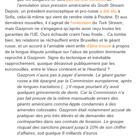
l'annulation sous pression américaine du South Stream.
Depuis, un président eurosceptique et pro-russe
a été élu
à
Sofia, celui-là même qui vient de rendre visite à Poutine. Et aux
dernières nouvelles, il s'agirait de
l'extension
du
Turk Stream
,
mais Gazprom ne s'engagera qu'après avoir reçu toutes les
garanties de l'UE. Ours échaudé craint l'eau froide... Ca tombe
bien, les relations se réchauffent entre Bruxelles et le géant
russe, et un accord à l'amiable vient enfin
d'être trouvé
à propos
de la longue dispute juridique sur l'abus de position dominante
reproché à Gazprom. Signe du tectonique et inévitable
rapprochement, quoique désavoué publiquement par les
euronouilles, entre le Vieux continent et le
Heartland
?
Gazprom n'aura pas à payer d'amende. Le géant gazier
russe a été épargné par la Commission européenne, après
de longues tractations (...) Il risque pourtant d'y avoir
quelques grincements de dents. Car la Commission n'a
pas fait preuve de la même mansuétude envers des
géants américains comme Apple condamnés à des
amendes colossales. Gazprom était notamment accusé de
pratiquer des prix très élevés et de demander des
contreparties dans ses contrats de livraison. Le groupe
risquait des sanctions pesant jusqu'à 10% de son chiffre
d'affaires, soit quelque 8 milliards d'euros.