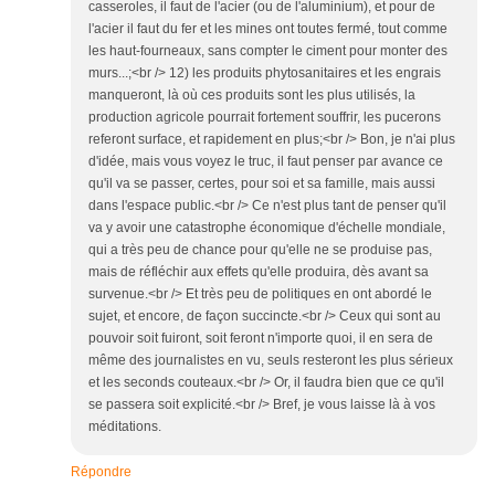
casseroles, il faut de l'acier (ou de l'aluminium), et pour de
l'acier il faut du fer et les mines ont toutes fermé, tout comme
les haut-fourneaux, sans compter le ciment pour monter des
murs...;<br /> 12) les produits phytosanitaires et les engrais
manqueront, là où ces produits sont les plus utilisés, la
production agricole pourrait fortement souffrir, les pucerons
referont surface, et rapidement en plus;<br /> Bon, je n'ai plus
d'idée, mais vous voyez le truc, il faut penser par avance ce
qu'il va se passer, certes, pour soi et sa famille, mais aussi
dans l'espace public.<br /> Ce n'est plus tant de penser qu'il
va y avoir une catastrophe économique d'échelle mondiale,
qui a très peu de chance pour qu'elle ne se produise pas,
mais de réfléchir aux effets qu'elle produira, dès avant sa
survenue.<br /> Et très peu de politiques en ont abordé le
sujet, et encore, de façon succincte.<br /> Ceux qui sont au
pouvoir soit fuiront, soit feront n'importe quoi, il en sera de
même des journalistes en vu, seuls resteront les plus sérieux
et les seconds couteaux.<br /> Or, il faudra bien que ce qu'il
se passera soit explicité.<br /> Bref, je vous laisse là à vos
méditations.
Répondre