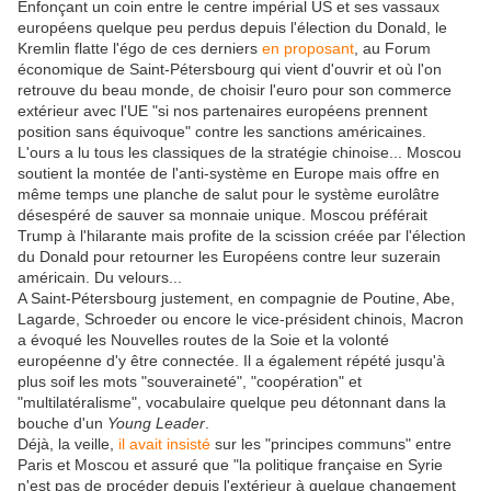
Enfonçant un coin entre le centre impérial US et ses vassaux
européens quelque peu perdus depuis l'élection du Donald, le
Kremlin flatte l'égo de ces derniers
en proposant
, au Forum
économique de Saint-Pétersbourg qui vient d'ouvrir et où l'on
retrouve du beau monde, de choisir l'euro pour son commerce
extérieur avec l'UE "si nos partenaires européens prennent
position sans équivoque" contre les sanctions américaines.
L'ours a lu tous les classiques de la stratégie chinoise... Moscou
soutient la montée de l'anti-système en Europe mais offre en
même temps une planche de salut pour le système eurolâtre
désespéré de sauver sa monnaie unique. Moscou préférait
Trump à l'hilarante mais profite de la scission créée par l'élection
du Donald pour retourner les Européens contre leur suzerain
américain. Du velours...
A Saint-Pétersbourg justement, en compagnie de Poutine, Abe,
Lagarde, Schroeder ou encore le vice-président chinois, Macron
a évoqué les Nouvelles routes de la Soie et la volonté
européenne d'y être connectée. Il a également répété jusqu'à
plus soif les mots "souveraineté", "coopération" et
"multilatéralisme", vocabulaire quelque peu détonnant dans la
bouche d'un
Young Leader
.
Déjà, la veille,
il avait insisté
sur les "principes communs" entre
Paris et Moscou et assuré que "la politique française en Syrie
n'est pas de procéder depuis l'extérieur à quelque changement