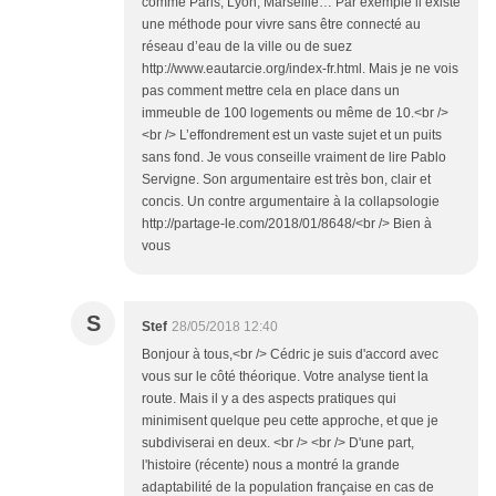
comme Paris, Lyon, Marseille… Par exemple il existe
une méthode pour vivre sans être connecté au
réseau d’eau de la ville ou de suez
http://www.eautarcie.org/index-fr.html. Mais je ne vois
pas comment mettre cela en place dans un
immeuble de 100 logements ou même de 10.<br />
<br /> L’effondrement est un vaste sujet et un puits
sans fond. Je vous conseille vraiment de lire Pablo
Servigne. Son argumentaire est très bon, clair et
concis. Un contre argumentaire à la collapsologie
http://partage-le.com/2018/01/8648/<br /> Bien à
vous
S
Stef
28/05/2018 12:40
Bonjour à tous,<br /> Cédric je suis d'accord avec
vous sur le côté théorique. Votre analyse tient la
route. Mais il y a des aspects pratiques qui
minimisent quelque peu cette approche, et que je
subdiviserai en deux. <br /> <br /> D'une part,
l'histoire (récente) nous a montré la grande
adaptabilité de la population française en cas de