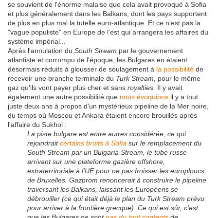
se souvient de l'énorme malaise que cela avait provoqué à Sofia
et plus généralement dans les Balkans, dont les pays supportent
de plus en plus mal la tutelle euro-atlantique. Et ce n'est pas la
"vague populiste" en Europe de l'est qui arrangera les affaires du
système impérial...
Après l'annulation du
South Stream
par le gouvernement
atlantiste et corrompu de l'époque, les Bulgares en étaient
désormais réduits à glousser de soulagement à
la possibilité
de
recevoir une branche terminale du
Turk Stream
, pour le même
gaz qu'ils vont payer plus cher et sans
royalties
. Il y avait
également une autre possibilité que
nous évoquions
il y a tout
juste deux ans à propos d'un mystérieux pipeline de la Mer noire,
du temps où Moscou et Ankara étaient encore brouillés après
l'affaire du Sukhoi :
La piste bulgare est entre autres considérée, ce qui
rejoindrait
certains bruits à Sofia
sur le remplacement du
South Stream par un Bulgaria Stream, le tube russe
arrivant sur une plateforme gazière offshore,
extraterritoriale à l'UE pour ne pas froisser les europloucs
de Bruxelles. Gazprom renoncerait à construire le pipeline
traversant les Balkans, laissant les Européens se
débrouiller (ce qui était déjà le plan du Turk Stream prévu
pour arriver à la frontière grecque). Ce qui est sûr, c'est
que les Bulgares ne sont
pas du tout contents
de