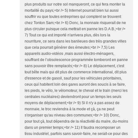
plus produits sur notre sol manqueront, ce qui fera monter la
mortalité du pays;<br /> 5) Internet pourrait bien lui aussi
souffrir vu que toutes entreprises qui comptent se trouvent
chez Tonton Sam;<br /> 6) Donc, la monnaie risquerait de ne
plus circuler puisque cela mettrait en panne les D.A.B.;<br />
7) Tout ce qui est importé n'arrivera plus, dès lors la
nourriture, ce sera dans les banlieues des très grandes villes
que cela pourrait générer des émeutes;<br /> 7,5) Les
appareils audio-vidéos ,mais aussi électro-ménagers,
souffrant de l’obsolescence programmée tomberont en panne
sans pouvoir être remplacés;<br /> 8) Le déplacement, c'est
tout bête mais qui dit plus de commerce international, dit plus
d'essence et de gasoil, sauf pour les véhicules prioritaires,
ceux qui habitent loin des gares auront des soucis à se faire,
les pieds, le vélo, le vélomoteur, le cheval et le train (merci les
centrales nucléaires) deviendront pour un temps les seuls
moyens de déplacement;<br /> 9) Si il n'y a pas assez de
monnaie, le troc reviendra à la mode et çà, ça ne peut
s'organiser qu'au niveau des communes;<br /> 10) Donc,
pour tout çà, tout dépendra de la réactivité du maire, du-moins
dans un premier temps;<br /> 11) Il faudra recomposer un
tissu industriel, parfois sans savoir-faire, ne serait-ce pour des